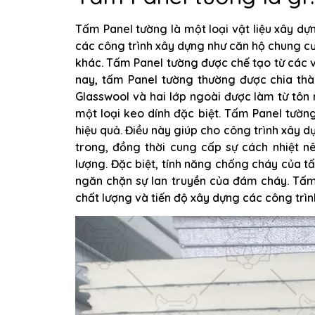
Tấm Panel tường là một loại vật liệu xây d
các công trình xây dựng như căn hộ chung c
khác. Tấm Panel tường được chế tạo từ các vật
nay, tấm Panel tường thường được chia thà
Glasswool và hai lớp ngoài được làm từ tôn
một loại keo dính đặc biệt. Tấm Panel tườn
hiệu quả. Điều này giúp cho công trình xây d
trong, đồng thời cung cấp sự cách nhiệt n
lượng. Đặc biệt, tính năng chống cháy của 
ngăn chặn sự lan truyền của đám cháy. Tấm
chất lượng và tiến độ xây dựng các công trình