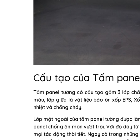
Cấu tạo của Tấm panel
Tấm panel tường có cấu tạo gồm 3 lớp chất
màu, lớp giữa là vật liệu bảo ôn xốp EPS, 
nhiệt và chống cháy.
Lớp mặt ngoài của tấm panel tường được làm 
panel chống ăn mòn vượt trội. Với độ dày t
mọi tác động thời tiết. Ngay cả trong những