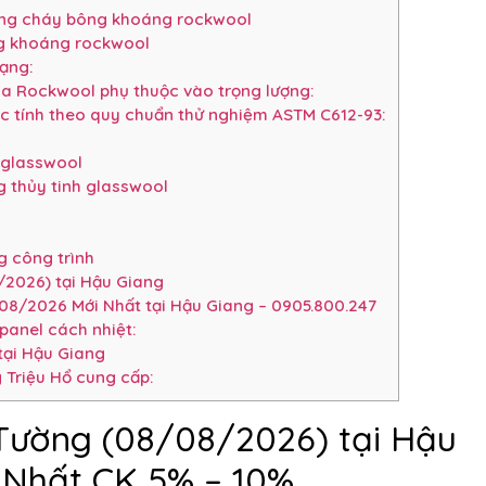
ống cháy bông khoáng rockwool
g khoáng rockwool
dạng:
ủa Rockwool phụ thuộc vào trọng lượng:
c tính theo quy chuẩn thử nghiệm ASTM C612-93:
 glasswool
 thủy tinh glasswool
 công trình
2026) tại Hậu Giang
08/2026 Mới Nhất tại Hậu Giang – 0905.800.247
panel cách nhiệt:
tại Hậu Giang
 Triệu Hổ cung cấp:
Tường (08/08/2026) tại Hậu
 Nhất CK 5% – 10%