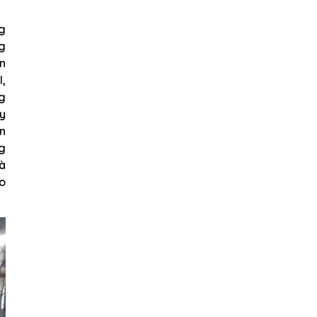
ng
ng
ện
,
ng
áy
ên
g
và
o