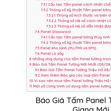
7.3.1
Cấu tạo Tấm panel cách nhiệt ch
7.3.2
Thông số kỹ thuật Tấm panel bôn
7.3.2.1
Thông số kích thước và biên 
7.3.2.2
Thông số Hệ số cách nhiệt c
7.3.2.3
Thông số Hệ số dẫn nhiệt đượ
7.4
Panel Glasswool
7.4.1
Cấu tạo Tấm panel bông thủy tinh
7.4.2
Thông số kỹ thuật Tấm panel bông
7.5
Panel kho lạnh (PU/PIR và EPS)
7.6
Panel Lò sấy
8
Những ứng dụng của tấm Panel tường trong
9
Báo Giá Tấm Panel Tường Mới Nhất (08/08/
9.1
Báo Giá Tấm Panel Tường Triệu Hổ 08/
9.2
Xem thêm Báo giá các loại tấm Panel 
10
Vì sao nên mua tấm Panel tường Triệu Hổ 
11
Một số công trình sử dụng tấm panel tường
Báo Giá Tấm Panel 
Giang Mới