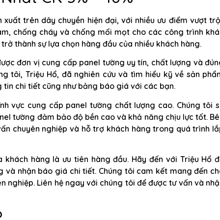
uất trên dây chuyền hiện đại, với nhiều ưu điểm vượt trộ
âm, chống cháy và chống mối mọt cho các công trình khá
ã trở thành sự lựa chọn hàng đầu của nhiều khách hàng.
m được đơn vị cung cấp panel tường uy tín, chất lượng và đú
ng tôi, Triệu Hổ, đã nghiên cứu và tìm hiểu kỹ về sản ph
 tin chi tiết cũng như bảng báo giá với các bạn.
lĩnh vực cung cấp panel tường chất lượng cao. Chúng tôi 
nel tường đảm bảo độ bền cao và khả năng chịu lực tốt. B
vấn chuyên nghiệp và hỗ trợ khách hàng trong quá trình l
ủa khách hàng là ưu tiên hàng đầu. Hãy đến với Triệu Hổ 
 và nhận báo giá chi tiết. Chúng tôi cam kết mang đến c
 nghiệp. Liên hệ ngay với chúng tôi để được tư vấn và nh
?