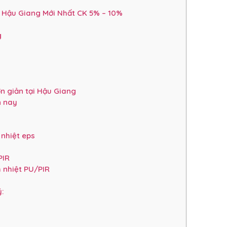
 Hậu Giang Mới Nhất CK 5% – 10%
g
ơn giản tại Hậu Giang
n nay
nhiệt eps
PIR
 nhiệt PU/PIR
ý: