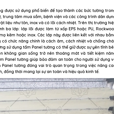
ựng được sử dụng phổ biến để tạo thành các bức tường tro
ư, trung tâm mua sắm, bệnh viện và các công trình dân dụ
 liệu như tôn, inox và có lõi cách nhiệt. Trên thị trường hi
nh ba lớp: lớp lõi được làm từ xốp EPS hoặc PU, Rockwool
 mạ kẽm hoặc inox. Các lớp này được liên kết với nhau bằ
g có chức năng chính là cách âm, cách nhiệt và chống ch
ựng sử dụng tấm Panel tường có thể giữ được sự yên tĩnh b
ên không gian sống trở nên thoáng mát và tiết kiệm năn
tấm Panel tường giúp bảo đảm an toàn cho người sử dụng 
 Panel tường đóng vai trò quan trọng trong việc nâng ca
, đồng thời mang lại sự an toàn và hiệu quả kinh tế.