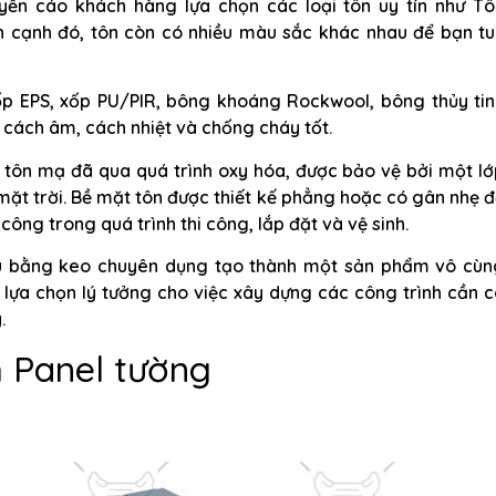
yến cáo khách hàng lựa chọn các loại tôn uy tín như Tô
 cạnh đó, tôn còn có nhiều màu sắc khác nhau để bạn tu
ốp EPS, xốp PU/PIR, bông khoáng Rockwool, bông thủy tin
 cách âm, cách nhiệt và chống cháy tốt.
 tôn mạ đã qua quá trình oxy hóa, được bảo vệ bởi một lớ
 mặt trời. Bề mặt tôn được thiết kế phẳng hoặc có gân nhẹ 
ng trong quá trình thi công, lắp đặt và vệ sinh.
hau bằng keo chuyên dụng tạo thành một sản phẩm vô cùn
lựa chọn lý tưởng cho việc xây dựng các công trình cần 
.
 Panel tường