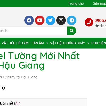
Trang chủ
Sitema
0905.
Hotlin
VẬT LIỆU TIÊU ÂM – TÁN ÂM
VẬT LIỆU CHỐNG CHÁY
PHỤ KIỆN
l Tường Mới Nhất
 Hậu Giang
/08/2026) tại Hậu Giang
ọn)
bài viết
[
Ẩn
]