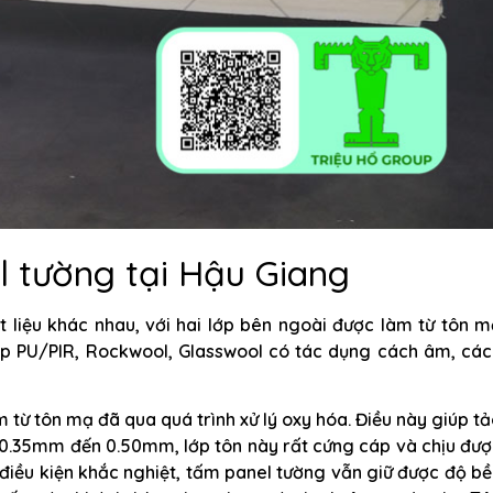
 tường tại Hậu Giang
 liệu khác nhau, với hai lớp bên ngoài được làm từ tôn m
Xốp PU/PIR, Rockwool, Glasswool có tác dụng cách âm, cá
từ tôn mạ đã qua quá trình xử lý oxy hóa. Điều này giúp t
ừ 0.35mm đến 0.50mm, lớp tôn này rất cứng cáp và chịu đư
 điều kiện khắc nghiệt, tấm panel tường vẫn giữ được độ b