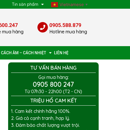
p
Tin sản phẩm
Vietnamese
▼
600.247
0905.588.879
e mua hàng
Hotline mua hàng
 CÁCH ÂM – CÁCH NHIỆT
LIÊN HỆ
TƯ VẤN BÁN HÀNG
Gọi mua hàng:
0905 800 247
Từ 07h30 - 22h00 (T2 - CN)
TRIỆU HỔ CAM KẾT
1. Cam kết chính hãng 100%.
2. Giá cả cạnh tranh, hợp lý.
3. Đảm bảo chất lượng vượt trội.