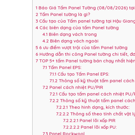
1
Báo Giá Tấm Panel Tường (08/08/2026) tại
2
Tấm Panel tường là gì?
3
Cấu tạo của Tấm panel tường tại Hậu Gian
4
Các biên dạng của tấm Panel tường
4.1
Biên dạng vách trong
4.2
Biên dạng vách ngoài
5
6 ưu điểm vượt trội của tấm Panel tường
6
Hướng dẫn thi công Panel tường chi tiết, đ
7
TOP 5+ tấm Panel tường bán chạy nhất hiệ
7.1
Tấm Panel EPS:
7.1.1
Cấu tạo Tấm Panel EPS:
7.1.2
Thông số kỹ thuật tấm panel cách 
7.2
Panel cách nhiệt PU/PIR
7.2.1
Cấu tạo tấm panel cách nhiệt PU/
7.2.2
Thông số kỹ thuật tấm panel cách
7.2.2.1
Theo hình dạng, kích thước:
7.2.2.2
Thông số theo tính chất vật l
7.2.2.2.1
Panel lõi xốp PIR
7.2.2.2.2
Panel lõi xốp PU:
7.3
Panel Rockwool