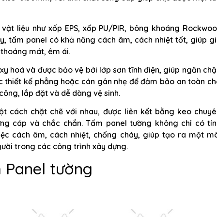
i vật liệu như xốp EPS, xốp PU/PIR, bông khoáng Rockwool
ày, tấm panel có khả năng cách âm, cách nhiệt tốt, giúp g
 thoáng mát, êm ái.
xy hoá và được bảo vệ bởi lớp sơn tĩnh điện, giúp ngăn ch
ược thiết kế phẳng hoặc cán gân nhẹ để đảm bảo an toàn c
công, lắp đặt và dễ dàng vệ sinh.
t cách chặt chẽ với nhau, được liên kết bằng keo chuyê
ng cáp và chắc chắn. Tấm panel tường không chỉ có tín
iệc cách âm, cách nhiệt, chống cháy, giúp tạo ra một mô
ười trong các công trình xây dựng.
 Panel tường