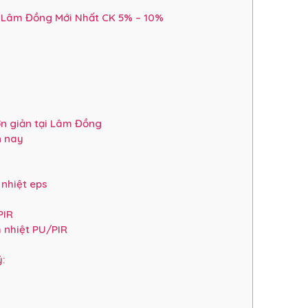
 Lâm Đồng Mới Nhất CK 5% – 10%
g
ơn giản tại Lâm Đồng
n nay
nhiệt eps
PIR
 nhiệt PU/PIR
ý: