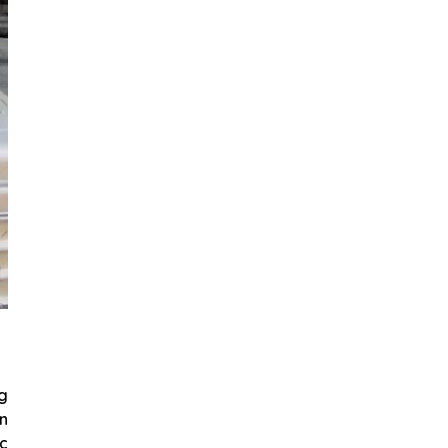
g
n
ác