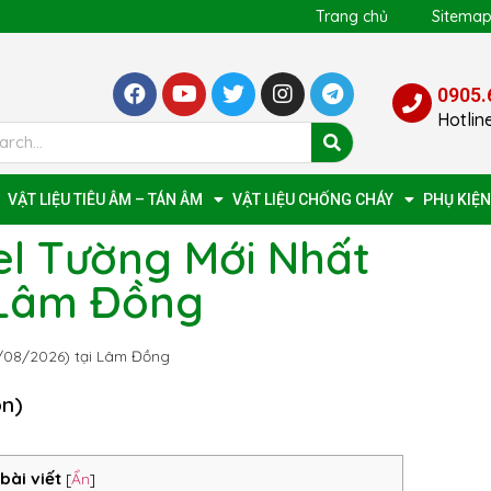
Trang chủ
Sitema
0905.
Hotlin
VẬT LIỆU TIÊU ÂM – TÁN ÂM
VẬT LIỆU CHỐNG CHÁY
PHỤ KIỆN
l Tường Mới Nhất
 Lâm Đồng
/08/2026) tại Lâm Đồng
ọn)
bài viết
[
Ẩn
]