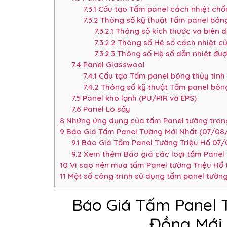
7.3.1
Cấu tạo Tấm panel cách nhiệt ch
7.3.2
Thông số kỹ thuật Tấm panel bôn
7.3.2.1
Thông số kích thước và biên 
7.3.2.2
Thông số Hệ số cách nhiệt c
7.3.2.3
Thông số Hệ số dẫn nhiệt đượ
7.4
Panel Glasswool
7.4.1
Cấu tạo Tấm panel bông thủy tinh
7.4.2
Thông số kỹ thuật Tấm panel bông
7.5
Panel kho lạnh (PU/PIR và EPS)
7.6
Panel Lò sấy
8
Những ứng dụng của tấm Panel tường trong
9
Báo Giá Tấm Panel Tường Mới Nhất (07/08
9.1
Báo Giá Tấm Panel Tường Triệu Hổ 07/
9.2
Xem thêm Báo giá các loại tấm Panel 
10
Vì sao nên mua tấm Panel tường Triệu Hổ
11
Một số công trình sử dụng tấm panel tường
Báo Giá Tấm Panel 
Đồng Mới 