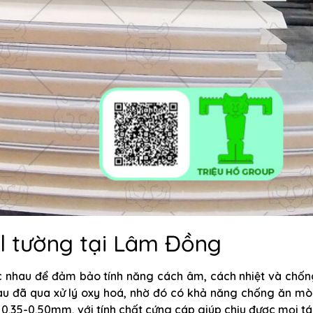
l tường tại Lâm Đồng
 nhau để đảm bảo tính năng cách âm, cách nhiệt và chốn
u đã qua xử lý oxy hoá, nhờ đó có khả năng chống ăn mò
 0.35-0.50mm, với tính chất cứng cáp giúp chịu được mọi t