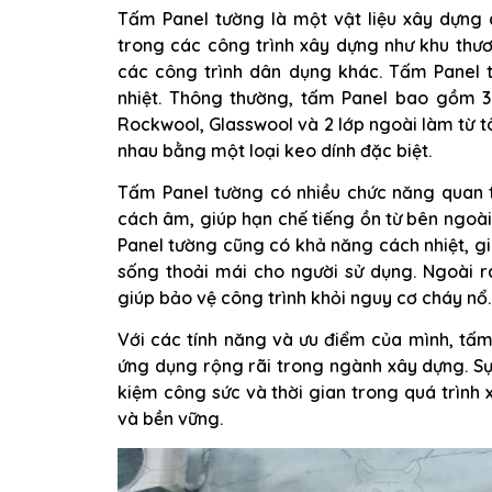
Tấm Panel tường là một vật liệu xây dựng 
trong các công trình xây dựng như khu thư
các công trình dân dụng khác. Tấm Panel tư
nhiệt. Thông thường, tấm Panel bao gồm 3
Rockwool, Glasswool và 2 lớp ngoài làm từ t
nhau bằng một loại keo dính đặc biệt.
Tấm Panel tường có nhiều chức năng quan t
cách âm, giúp hạn chế tiếng ồn từ bên ngoà
Panel tường cũng có khả năng cách nhiệt, giữ
sống thoải mái cho người sử dụng. Ngoài r
giúp bảo vệ công trình khỏi nguy cơ cháy nổ.
Với các tính năng và ưu điểm của mình, tấm
ứng dụng rộng rãi trong ngành xây dựng. Sự 
kiệm công sức và thời gian trong quá trình 
và bền vững.