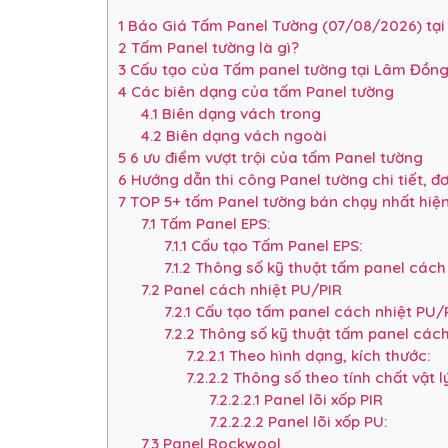
1
Báo Giá Tấm Panel Tường (07/08/2026) tại
2
Tấm Panel tường là gì?
3
Cấu tạo của Tấm panel tường tại Lâm Đồn
4
Các biên dạng của tấm Panel tường
4.1
Biên dạng vách trong
4.2
Biên dạng vách ngoài
5
6 ưu điểm vượt trội của tấm Panel tường
6
Hướng dẫn thi công Panel tường chi tiết, đ
7
TOP 5+ tấm Panel tường bán chạy nhất hiệ
7.1
Tấm Panel EPS:
7.1.1
Cấu tạo Tấm Panel EPS:
7.1.2
Thông số kỹ thuật tấm panel cách 
7.2
Panel cách nhiệt PU/PIR
7.2.1
Cấu tạo tấm panel cách nhiệt PU/
7.2.2
Thông số kỹ thuật tấm panel cách
7.2.2.1
Theo hình dạng, kích thước:
7.2.2.2
Thông số theo tính chất vật l
7.2.2.2.1
Panel lõi xốp PIR
7.2.2.2.2
Panel lõi xốp PU:
7.3
Panel Rockwool