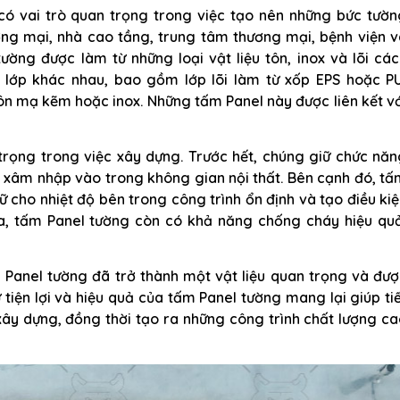
có vai trò quan trọng trong việc tạo nên những bức tườn
ơng mại, nhà cao tầng, trung tâm thương mại, bệnh viện v
ờng được làm từ những loại vật liệu tôn, inox và lõi cá
 lớp khác nhau, bao gồm lớp lõi làm từ xốp EPS hoặc PU
ôn mạ kẽm hoặc inox. Những tấm Panel này được liên kết v
rọng trong việc xây dựng. Trước hết, chúng giữ chức năn
i xâm nhập vào trong không gian nội thất. Bên cạnh đó, t
 cho nhiệt độ bên trong công trình ổn định và tạo điều ki
a, tấm Panel tường còn có khả năng chống cháy hiệu quả
 Panel tường đã trở thành một vật liệu quan trọng và đư
tiện lợi và hiệu quả của tấm Panel tường mang lại giúp ti
xây dựng, đồng thời tạo ra những công trình chất lượng c