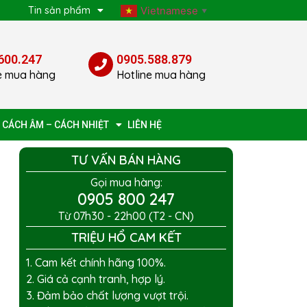
p
Tin sản phẩm
Vietnamese
▼
600.247
0905.588.879
e mua hàng
Hotline mua hàng
 CÁCH ÂM – CÁCH NHIỆT
LIÊN HỆ
TƯ VẤN BÁN HÀNG
Gọi mua hàng:
0905 800 247
Từ 07h30 - 22h00 (T2 - CN)
TRIỆU HỔ CAM KẾT
1. Cam kết chính hãng 100%.
2. Giá cả cạnh tranh, hợp lý.
3. Đảm bảo chất lượng vượt trội.