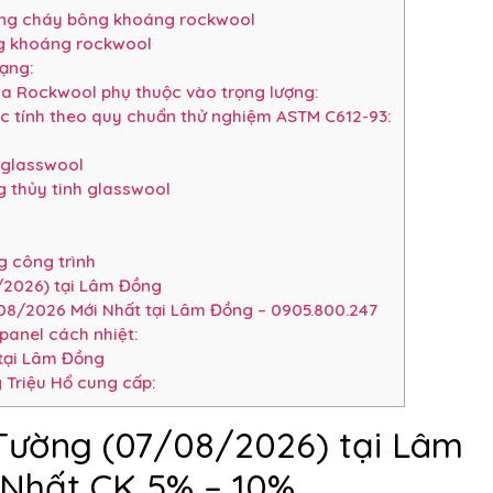
ống cháy bông khoáng rockwool
g khoáng rockwool
dạng:
ủa Rockwool phụ thuộc vào trọng lượng:
c tính theo quy chuẩn thử nghiệm ASTM C612-93:
 glasswool
 thủy tinh glasswool
 công trình
/2026) tại Lâm Đồng
08/2026 Mới Nhất tại Lâm Đồng – 0905.800.247
panel cách nhiệt:
 tại Lâm Đồng
 Triệu Hổ cung cấp:
Tường (07/08/2026) tại Lâm
Nhất CK 5% – 10%