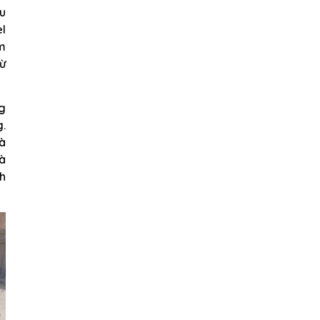
hu
el
ồm
từ
g
g.
à
và
nh