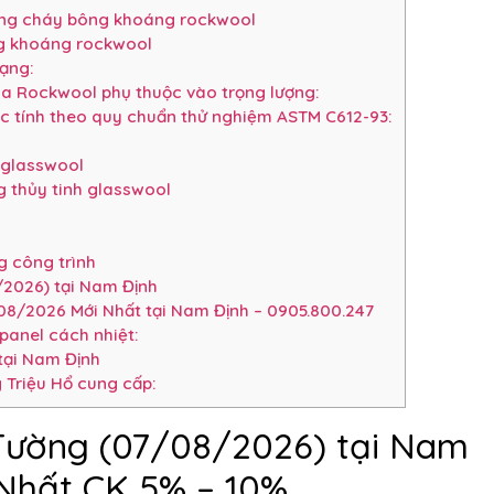
ống cháy bông khoáng rockwool
g khoáng rockwool
dạng:
ủa Rockwool phụ thuộc vào trọng lượng:
c tính theo quy chuẩn thử nghiệm ASTM C612-93:
 glasswool
 thủy tinh glasswool
 công trình
2026) tại Nam Định
08/2026 Mới Nhất tại Nam Định – 0905.800.247
panel cách nhiệt:
tại Nam Định
 Triệu Hổ cung cấp:
Tường (07/08/2026) tại Nam
 Nhất CK 5% – 10%