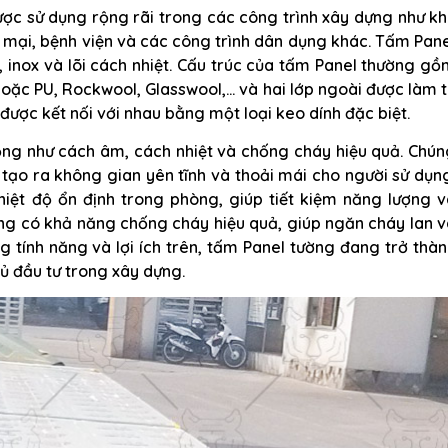
ược sử dụng rộng rãi trong các công trình xây dựng như k
 mại, bệnh viện và các công trình dân dụng khác. Tấm Pan
, inox và lõi cách nhiệt. Cấu trúc của tấm Panel thường g
hoặc PU, Rockwool, Glasswool,… và hai lớp ngoài được làm 
ược kết nối với nhau bằng một loại keo dính đặc biệt.
ng như cách âm, cách nhiệt và chống cháy hiệu quả. Chún
tạo ra không gian yên tĩnh và thoải mái cho người sử dụn
hiệt độ ổn định trong phòng, giúp tiết kiệm năng lượng v
ng có khả năng chống cháy hiệu quả, giúp ngăn cháy lan 
g tính năng và lợi ích trên, tấm Panel tường đang trở thà
ủ đầu tư trong xây dựng.