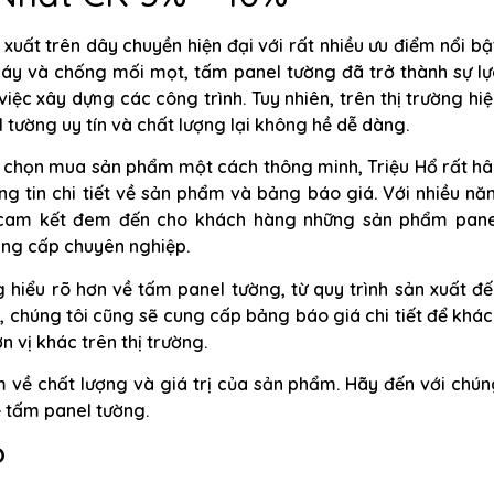
ất trên dây chuyền hiện đại với rất nhiều ưu điểm nổi bậ
háy và chống mối mọt, tấm panel tường đã trở thành sự lự
ệc xây dựng các công trình. Tuy nhiên, trên thị trường hi
 tường uy tín và chất lượng lại không hề dễ dàng.
và chọn mua sản phẩm một cách thông minh, Triệu Hổ rất h
ng tin chi tiết về sản phẩm và bảng báo giá. Với nhiều n
ôi cam kết đem đến cho khách hàng những sản phẩm pane
ung cấp chuyên nghiệp.
 hiểu rõ hơn về tấm panel tường, từ quy trình sản xuất đ
, chúng tôi cũng sẽ cung cấp bảng báo giá chi tiết để khá
 vị khác trên thị trường.
m về chất lượng và giá trị của sản phẩm. Hãy đến với chú
ề tấm panel tường.
?