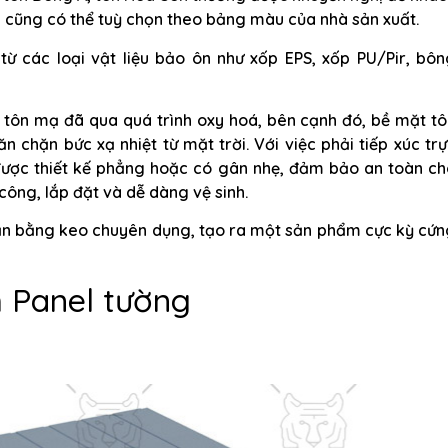
 cũng có thể tuỳ chọn theo bảng màu của nhà sản xuất.
từ các loại vật liệu bảo ôn như xốp EPS, xốp PU/Pir, bôn
 tôn mạ đã qua quá trình oxy hoá, bên cạnh đó, bề mặt tô
 chặn bức xạ nhiệt từ mặt trời. Với việc phải tiếp xúc tr
 được thiết kế phẳng hoặc có gân nhẹ, đảm bảo an toàn c
công, lắp đặt và dễ dàng vệ sinh.
hắn bằng keo chuyên dụng, tạo ra một sản phẩm cực kỳ cứn
 Panel tường