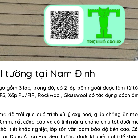
l tường tại Nam Định
o gồm 3 lớp, trong đó, có 2 lớp bên ngoài được làm từ tô
EPS, Xốp PU/PIR, Rockwool, Glasswool có tác dụng cách â
mạ đã trải qua quá trình xử lý oxy hoá, giúp chống ăn mò
.50mm, rất cứng cáp và có tính năng chống chịu tốt dưới m
 thời tiết khắc nghiệt, lớp tôn vẫn đảm bảo độ bền cao. C
, tôn Đông Á, tôn Hoa Sen thường được khuyến nghị để khá