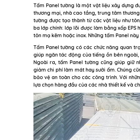
Tấm Panel tường là một vật liệu xây dựng đ
thương mại, nhà cao tầng, trung tâm thương
tường được tạo thành từ các vật liệu như tôn
ba lớp chính: lớp lõi được làm bằng xốp EPS 
tôn mạ kẽm hoặc inox. Những tấm Panel này đ
Tấm Panel tường có các chức năng quan trọ
giúp ngăn tác động của tiếng ồn bên ngoài, 
Ngoài ra, tấm Panel tường cũng giúp giữ n
giảm chi phí làm mát hay sưởi ấm. Chúng cũ
bảo vệ an toàn cho các công trình. Với nhữn
lựa chọn hàng đầu của các nhà thiết kế và ch