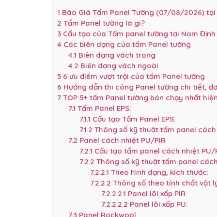
1
Báo Giá Tấm Panel Tường (07/08/2026) tại
2
Tấm Panel tường là gì?
3
Cấu tạo của Tấm panel tường tại Nam Định
4
Các biên dạng của tấm Panel tường
4.1
Biên dạng vách trong
4.2
Biên dạng vách ngoài
5
6 ưu điểm vượt trội của tấm Panel tường
6
Hướng dẫn thi công Panel tường chi tiết, đ
7
TOP 5+ tấm Panel tường bán chạy nhất hiệ
7.1
Tấm Panel EPS:
7.1.1
Cấu tạo Tấm Panel EPS:
7.1.2
Thông số kỹ thuật tấm panel cách 
7.2
Panel cách nhiệt PU/PIR
7.2.1
Cấu tạo tấm panel cách nhiệt PU/
7.2.2
Thông số kỹ thuật tấm panel cách
7.2.2.1
Theo hình dạng, kích thước:
7.2.2.2
Thông số theo tính chất vật l
7.2.2.2.1
Panel lõi xốp PIR
7.2.2.2.2
Panel lõi xốp PU:
7.3
Panel Rockwool