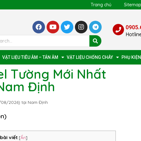
Trang chủ
Sitema
0905.
Hotlin
VẬT LIỆU TIÊU ÂM – TÁN ÂM
VẬT LIỆU CHỐNG CHÁY
PHỤ KIỆN
l Tường Mới Nhất
 Nam Định
/08/2026) tại Nam Định
ọn)
bài viết
[
Ẩn
]