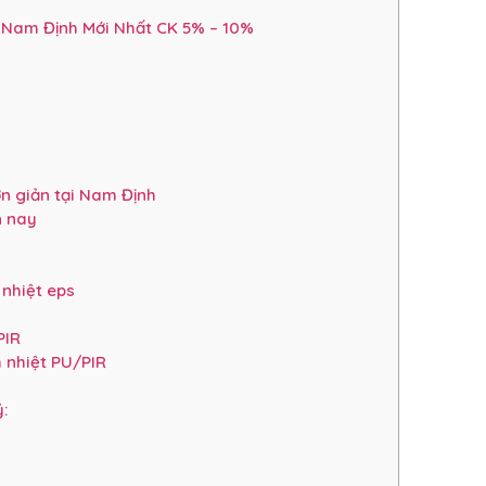
 Nam Định Mới Nhất CK 5% – 10%
ơn giản tại Nam Định
n nay
nhiệt eps
PIR
 nhiệt PU/PIR
ý: