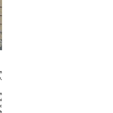
n
m,
n
ọi
ác
ch