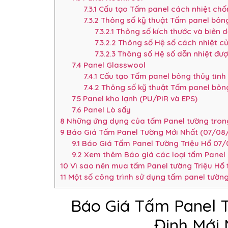
7.3.1
Cấu tạo Tấm panel cách nhiệt ch
7.3.2
Thông số kỹ thuật Tấm panel bôn
7.3.2.1
Thông số kích thước và biên 
7.3.2.2
Thông số Hệ số cách nhiệt c
7.3.2.3
Thông số Hệ số dẫn nhiệt đượ
7.4
Panel Glasswool
7.4.1
Cấu tạo Tấm panel bông thủy tinh
7.4.2
Thông số kỹ thuật Tấm panel bông
7.5
Panel kho lạnh (PU/PIR và EPS)
7.6
Panel Lò sấy
8
Những ứng dụng của tấm Panel tường trong
9
Báo Giá Tấm Panel Tường Mới Nhất (07/08/
9.1
Báo Giá Tấm Panel Tường Triệu Hổ 07/
9.2
Xem thêm Báo giá các loại tấm Panel 
10
Vì sao nên mua tấm Panel tường Triệu Hổ 
11
Một số công trình sử dụng tấm panel tường
Báo Giá Tấm Panel 
Định Mới