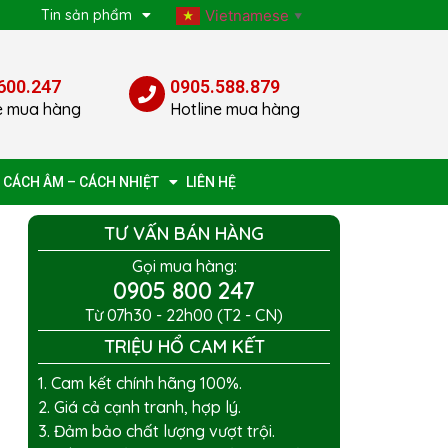
p
Tin sản phẩm
Vietnamese
▼
600.247
0905.588.879
e mua hàng
Hotline mua hàng
 CÁCH ÂM – CÁCH NHIỆT
LIÊN HỆ
TƯ VẤN BÁN HÀNG
Gọi mua hàng:
0905 800 247
Từ 07h30 - 22h00 (T2 - CN)
TRIỆU HỔ CAM KẾT
1. Cam kết chính hãng 100%.
2. Giá cả cạnh tranh, hợp lý.
3. Đảm bảo chất lượng vượt trội.