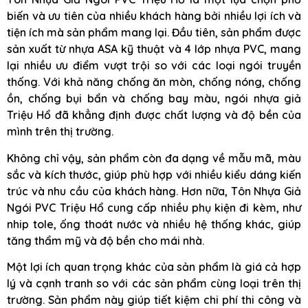
biến và ưu tiên của nhiều khách hàng bởi nhiều lợi ích và
tiện ích mà sản phẩm mang lại. Đầu tiên, sản phẩm được
sản xuất từ nhựa ASA kỹ thuật và 4 lớp nhựa PVC, mang
lại nhiều ưu điểm vượt trội so với các loại ngói truyền
thống. Với khả năng chống ăn mòn, chống nóng, chống
ồn, chống bụi bẩn và chống bay màu, ngói nhựa giả
Triệu Hổ đã khẳng định được chất lượng và độ bền của
mình trên thị trường.
Không chỉ vậy, sản phẩm còn đa dạng về mẫu mã, màu
sắc và kích thước, giúp phù hợp với nhiều kiểu dáng kiến
trúc và nhu cầu của khách hàng. Hơn nữa, Tôn Nhựa Giả
Ngói PVC Triệu Hổ cung cấp nhiều phụ kiện đi kèm, như
nhip tole, ống thoát nước và nhiều hệ thống khác, giúp
tăng thẩm mỹ và độ bền cho mái nhà.
Một lợi ích quan trọng khác của sản phẩm là giá cả hợp
lý và cạnh tranh so với các sản phẩm cùng loại trên thị
trường. Sản phẩm này giúp tiết kiệm chi phí thi công và