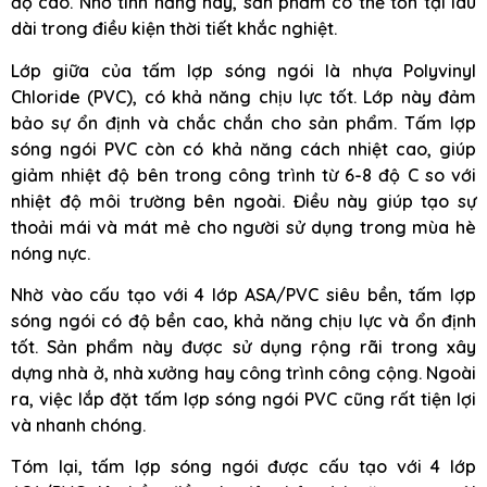
độ cao. Nhờ tính năng này, sản phẩm có thể tồn tại lâu
dài trong điều kiện thời tiết khắc nghiệt.
Lớp giữa của tấm lợp sóng ngói là nhựa Polyvinyl
Chloride (PVC), có khả năng chịu lực tốt. Lớp này đảm
bảo sự ổn định và chắc chắn cho sản phẩm. Tấm lợp
sóng ngói PVC còn có khả năng cách nhiệt cao, giúp
giảm nhiệt độ bên trong công trình từ 6-8 độ C so với
nhiệt độ môi trường bên ngoài. Điều này giúp tạo sự
thoải mái và mát mẻ cho người sử dụng trong mùa hè
nóng nực.
Nhờ vào cấu tạo với 4 lớp ASA/PVC siêu bền, tấm lợp
sóng ngói có độ bền cao, khả năng chịu lực và ổn định
tốt. Sản phẩm này được sử dụng rộng rãi trong xây
dựng nhà ở, nhà xưởng hay công trình công cộng. Ngoài
ra, việc lắp đặt tấm lợp sóng ngói PVC cũng rất tiện lợi
và nhanh chóng.
Tóm lại, tấm lợp sóng ngói được cấu tạo với 4 lớp