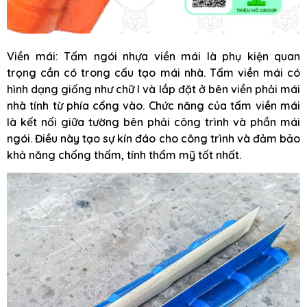
Viền mái: Tấm ngói nhựa viền mái là phụ kiện quan
trọng cần có trong cấu tạo mái nhà. Tấm viền mái có
hình dạng giống như chữ I và lắp đặt ở bên viền phải mái
nhà tính từ phía cổng vào. Chức năng của tấm viền mái
là kết nối giữa tường bên phải công trình và phần mái
ngói. Điều này tạo sự kín đáo cho công trình và đảm bảo
khả năng chống thấm, tính thẩm mỹ tốt nhất.