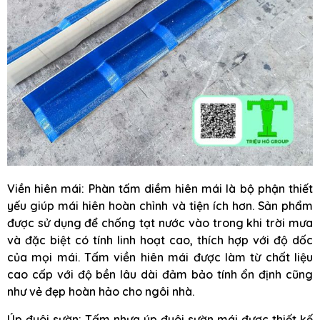
Viền hiên mái: Phàn tấm diềm hiên mái là bộ phận thiết
yếu giúp mái hiên hoàn chỉnh và tiện ích hơn. Sản phẩm
được sử dụng để chống tạt nước vào trong khi trời mưa
và đặc biệt có tính linh hoạt cao, thích hợp với độ dốc
của mọi mái. Tấm viền hiên mái được làm từ chất liệu
cao cấp với độ bền lâu dài đảm bảo tính ổn định cũng
như vẻ đẹp hoàn hảo cho ngôi nhà.
Úp đuôi sườn: Tấm nhựa úp đuôi sườn mái được thiết kế