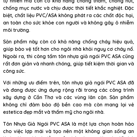
tự nhiên mà còn có khả năng chống thấm, chống nứt,
chống mục nước và chịu được thời tiết khắc nghiệt. Đặc
biệt, chất liệu PVC/ASA không phát ra các chất độc hại,
an toàn cho sức khỏe con người và không gây ô nhiễm
môi trường.
Sản phẩm này còn có khả năng chống cháy hiệu quả,
giúp bảo vệ tốt hơn cho ngôi nhà khỏi nguy cơ cháy nổ.
Ngoài ra, thi công tấm tôn nhựa giả ngói PVC ASA cũng
rất đơn giản và nhanh chóng, giúp tiết kiệm thời gian và
công sức.
Với những ưu điểm trên, tôn nhựa giả ngói PVC ASA đã
và đang được ứng dụng rộng rãi trong các công trình
xây dựng ở Cần Thơ và các vùng lân cận. Sản phẩm
không chỉ đảm bảo độ bền cao mà còn mang lại vẻ
estetica đẹp mắt và thẩm mỹ cho ngôi nhà.
Tôn Nhựa Giả Ngói PVC ASA là một lựa chọn hoàn hảo
cho việc lợp mái và tạo nên một không gian sống an