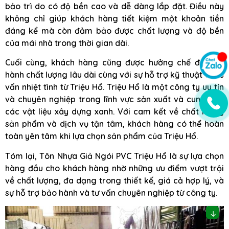
bảo trì do có độ bền cao và dễ dàng lắp đặt. Điều này
không chỉ giúp khách hàng tiết kiệm một khoản tiền
đáng kể mà còn đảm bảo được chất lượng và độ bền
của mái nhà trong thời gian dài.
Cuối cùng, khách hàng cũng được hưởng chế độ bảo
hành chất lượng lâu dài cùng với sự hỗ trợ kỹ thuật và tư
vấn nhiệt tình từ Triệu Hổ. Triệu Hổ là một công ty uy tín
và chuyên nghiệp trong lĩnh vực sản xuất và cung cấp
các vật liệu xây dựng xanh. Với cam kết về chất lượng
sản phẩm và dịch vụ tận tâm, khách hàng có thể hoàn
toàn yên tâm khi lựa chọn sản phẩm của Triệu Hổ.
Tóm lại, Tôn Nhựa Giả Ngói PVC Triệu Hổ là sự lựa chọn
hàng đầu cho khách hàng nhờ những ưu điểm vượt trội
về chất lượng, đa dạng trong thiết kế, giá cả hợp lý, và
sự hỗ trợ bảo hành và tư vấn chuyên nghiệp từ công ty.
↓