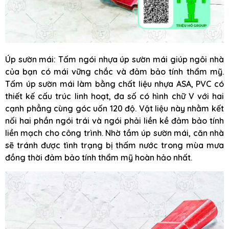
Úp sườn mái: Tấm ngói nhựa úp sườn mái giúp ngôi nhà
của bạn có mái vững chắc và đảm bảo tính thẩm mỹ.
Tấm úp sườn mái làm bằng chất liệu nhựa ASA, PVC có
thiết kế cấu trúc linh hoạt, đa số có hình chữ V với hai
cạnh phẳng cùng góc uốn 120 độ. Vật liệu này nhằm kết
nối hai phần ngói trái và ngói phải liền kề đảm bảo tính
liền mạch cho công trình. Nhờ tầm úp sườn mái, căn nhà
sẽ tránh được tình trạng bị thấm nước trong mùa mưa
đồng thời đảm bảo tính thẩm mỹ hoàn hảo nhất.