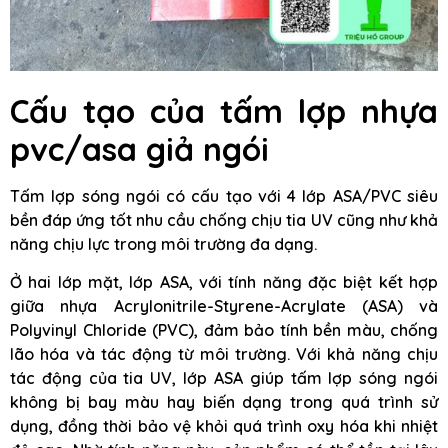
Cấu tạo của tấm lợp nhựa
pvc/asa giả ngói
Tấm lợp sóng ngói có cấu tạo với 4 lớp ASA/PVC siêu
bền đáp ứng tốt nhu cầu chống chịu tia UV cũng như khả
năng chịu lực trong môi trường đa dạng.
Ở hai lớp mặt, lớp ASA, với tính năng đặc biệt kết hợp
giữa nhựa Acrylonitrile-Styrene-Acrylate (ASA) và
Polyvinyl Chloride (PVC), đảm bảo tính bền màu, chống
lão hóa và tác động từ môi trường. Với khả năng chịu
tác động của tia UV, lớp ASA giúp tấm lợp sóng ngói
không bị bay màu hay biến dạng trong quá trình sử
dụng, đồng thời bảo vệ khỏi quá trình oxy hóa khi nhiệt