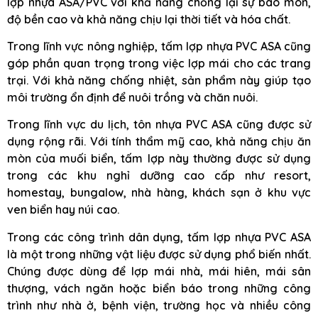
lợp nhựa ASA/PVC với khả năng chống lại sự bào mòn,
độ bền cao và khả năng chịu lại thời tiết và hóa chất.
Trong lĩnh vực nông nghiệp, tấm lợp nhựa PVC ASA cũng
góp phần quan trọng trong việc lợp mái cho các trang
trại. Với khả năng chống nhiệt, sản phẩm này giúp tạo
môi trường ổn định để nuôi trồng và chăn nuôi.
Trong lĩnh vực du lịch, tôn nhựa PVC ASA cũng được sử
dụng rộng rãi. Với tính thẩm mỹ cao, khả năng chịu ăn
mòn của muối biển, tấm lợp này thường được sử dụng
trong các khu nghỉ dưỡng cao cấp như resort,
homestay, bungalow, nhà hàng, khách sạn ở khu vực
ven biển hay núi cao.
Trong các công trình dân dụng, tấm lợp nhựa PVC ASA
là một trong những vật liệu được sử dụng phổ biến nhất.
Chúng được dùng để lợp mái nhà, mái hiên, mái sân
thượng, vách ngăn hoặc biển báo trong những công
trình như nhà ở, bệnh viện, trường học và nhiều công