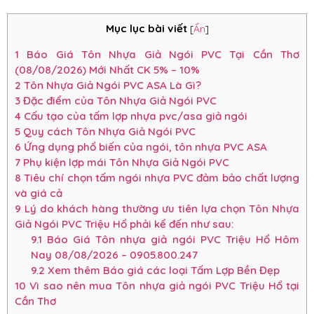
Mục lục bài viết
[
Ẩn
]
1
Báo Giá Tôn Nhựa Giả Ngói PVC Tại Cần Thơ
(08/08/2026) Mới Nhất CK 5% – 10%
2
Tôn Nhựa Giả Ngói PVC ASA Là Gì?
3
Đặc điểm của Tôn Nhựa Giả Ngói PVC
4
Cấu tạo của tấm lợp nhựa pvc/asa giả ngói
5
Quy cách Tôn Nhựa Giả Ngói PVC
6
Ứng dụng phổ biến của ngói, tôn nhựa PVC ASA
7
Phụ kiện lợp mái Tôn Nhựa Giả Ngói PVC
8
Tiêu chí chọn tấm ngói nhựa PVC đảm bảo chất lượng
và giá cả
9
Lý do khách hàng thường ưu tiên lựa chọn Tôn Nhựa
Giả Ngói PVC Triệu Hổ phải kể đến như sau:
9.1
Báo Giá Tôn nhựa giả ngói PVC Triệu Hổ Hôm
Nay 08/08/2026 – 0905.800.247
9.2
Xem thêm Báo giá các loại Tấm Lợp Bền Đẹp
10
Vì sao nên mua Tôn nhựa giả ngói PVC Triệu Hổ tại
Cần Thơ