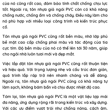
của nó cũng rất cao, đảm bảo tính chất chống chịu lực
tốt. Ngoài ra, tôn nhựa giả ngói PVC còn có khả năng
chống nước, chống ẩm và chống cháy. Điều này làm cho
nó phù hợp với nhiều loại công trình và kiến trúc phục
cổ.
Tôn nhựa giả ngói PVC cũng rất bền màu, nhờ lớp phủ
bề mặt cao cấp chống phai màu và tác động của tia
cực tím. Độ bền màu của nó có thể lên tới 30 năm, giúp
cho ngôi nhà luôn tươi mới và đẹp mắt.
Việc lắp đặt tôn nhựa giả ngói PVC cũng rất thuận tiện
và hiệu quả. Với trọng lượng nhẹ và cấu trúc đơn giản,
quá trình lắp ráp trở nên nhanh chóng và dễ dàng.
Ngoài ra, tôn nhựa giả ngói PVC cũng có khả năng tự
làm sạch, không bám bẩn và chịu được nhiệt độ cao.
Tóm lại, tôn nhựa giả ngói PVC là một vật liệu lợp mái
đa năng, ứng dụng rộng rãi trong kiến trúc và xây dựng.
Với các ưu điểm vượt trội như chống nóng, cách âm,