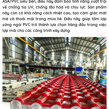
ASA/PVC siêu bền, điều này đảm bảo tính năng vượt trội
về chống tia UV, chống lão hóa và chịu lực. Sản phẩm
này còn có khả năng cách nhiệt cao, tạo cảm giác mát
mẻ và thoải mái trong mùa hè. Điều này giúp tấm lợp
sóng ngói PVC trở thành lựa chọn hàng đầu trong việc
lợp mái cho các công trình xây dựng.