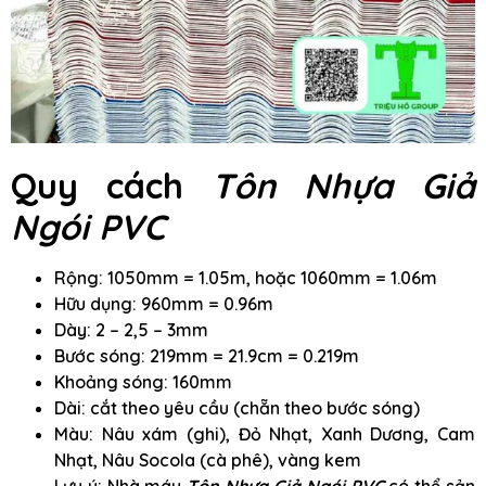
Quy cách
Tôn Nhựa Giả
Ngói PVC
Rộng: 1050mm = 1.05m, hoặc 1060mm = 1.06m
Hữu dụng: 960mm = 0.96m
Dày: 2 – 2,5 – 3mm
Bước sóng: 219mm = 21.9cm = 0.219m
Khoảng sóng: 160mm
Dài: cắt theo yêu cầu (chẵn theo bước sóng)
Màu: Nâu xám (ghi), Đỏ Nhạt, Xanh Dương, Cam
Nhạt, Nâu Socola (cà phê), vàng kem