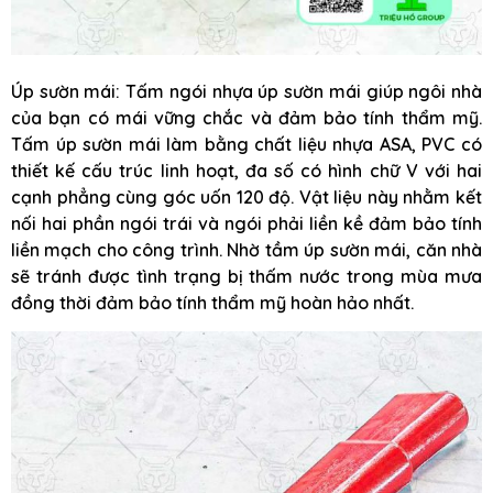
Úp sườn mái: Tấm ngói nhựa úp sườn mái giúp ngôi nhà
của bạn có mái vững chắc và đảm bảo tính thẩm mỹ.
Tấm úp sườn mái làm bằng chất liệu nhựa ASA, PVC có
thiết kế cấu trúc linh hoạt, đa số có hình chữ V với hai
cạnh phẳng cùng góc uốn 120 độ. Vật liệu này nhằm kết
nối hai phần ngói trái và ngói phải liền kề đảm bảo tính
liền mạch cho công trình. Nhờ tầm úp sườn mái, căn nhà
sẽ tránh được tình trạng bị thấm nước trong mùa mưa
đồng thời đảm bảo tính thẩm mỹ hoàn hảo nhất.