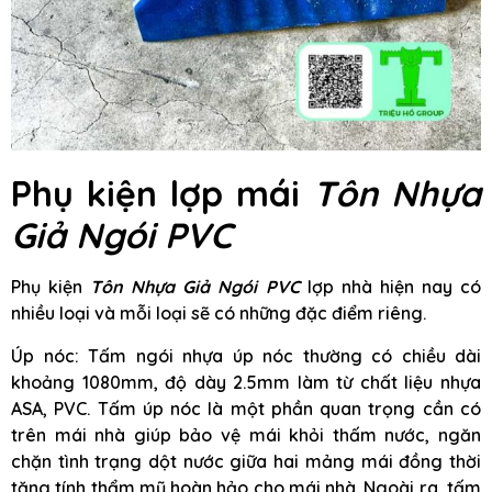
Phụ kiện lợp mái
Tôn Nhựa
Giả Ngói PVC
Phụ kiện
Tôn Nhựa Giả Ngói PVC
lợp nhà hiện nay có
nhiều loại và mỗi loại sẽ có những đặc điểm riêng.
Úp nóc: Tấm ngói nhựa úp nóc thường có chiều dài
khoảng 1080mm, độ dày 2.5mm làm từ chất liệu nhựa
ASA, PVC. Tấm úp nóc là một phần quan trọng cần có
trên mái nhà giúp bảo vệ mái khỏi thấm nước, ngăn
chặn tình trạng dột nước giữa hai mảng mái đồng thời
tăng tính thẩm mỹ hoàn hảo cho mái nhà. Ngoài ra, tấm