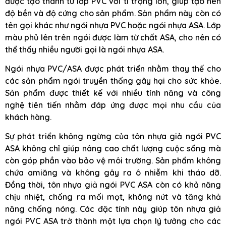
được tạo thành từ lớp PVC với tỉ trọng lớn, giúp tạo nên
độ bền và độ cứng cho sản phẩm. Sản phẩm này còn có
tên gọi khác như ngói nhựa PVC hoặc ngói nhựa ASA. Lớp
màu phủ lên trên ngói được làm từ chất ASA, cho nên có
thể thấy nhiều người gọi là ngói nhựa ASA.
Ngói nhựa PVC/ASA được phát triển nhằm thay thế cho
các sản phẩm ngói truyền thống gây hại cho sức khỏe.
Sản phẩm được thiết kế với nhiều tính năng và công
nghệ tiên tiến nhằm đáp ứng được mọi nhu cầu của
khách hàng.
Sự phát triển không ngừng của tôn nhựa giả ngói PVC
ASA không chỉ giúp nâng cao chất lượng cuộc sống mà
còn góp phần vào bảo vệ môi trường. Sản phẩm không
chứa amiăng và không gây ra ô nhiễm khi tháo dỡ.
Đồng thời, tôn nhựa giả ngói PVC ASA còn có khả năng
chịu nhiệt, chống ra mối mọt, không nứt và tăng khả
năng chống nóng. Các đặc tính này giúp tôn nhựa giả
ngói PVC ASA trở thành một lựa chọn lý tưởng cho các