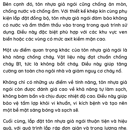
Bên cạnh đó, tôn nhựa giả ngói cũng chống ăn mòn,
chống nước và chống ẩm. Với thiết kế khép kín cùng phụ
kiện lắp đặt đồng bộ, tôn nhựa giả ngói đảm bảo không
có nước và ẩm thẩm thấu vào trong trong quá trình sử
dụng. Điều này đặc biệt phù hợp với các khu vực ven
biển hoặc các vùng có mức axit kiềm mặn cao.
Một ưu điểm quan trọng khác của tôn nhựa giả ngói là
khả năng chống cháy. Vật liệu này đạt chuẩn chống
cháy B1, tức là không bắt cháy. Điều này giúp tăng
cường an toàn cho ngôi nhà và giảm nguy cơ cháy nổ.
Không chỉ có những ưu điểm về tính năng, tôn nhựa giả
ngói còn được đánh giá cao về khả năng tự làm sạch,
không bám bẩn và chịu được nhiệt độ cao. Điều này giúp
bảo vệ tấm lợp khỏi vi khuẩn, vi kích bệnh và tạo nên
một bề mặt sáng bóng và sạch sẽ.
Cuối cùng, lắp đặt tôn nhựa giả ngói thuận tiện và hiệu
quả, với quá trình lắp ráp đơn giản và trọng lượng nhẹ.