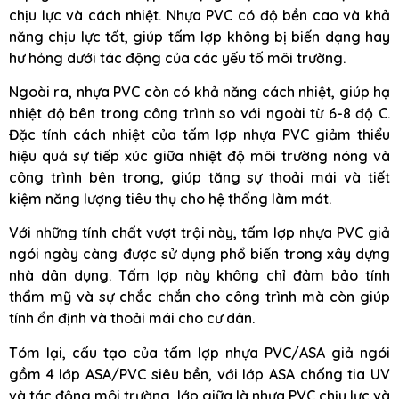
chịu lực và cách nhiệt. Nhựa PVC có độ bền cao và khả
năng chịu lực tốt, giúp tấm lợp không bị biến dạng hay
hư hỏng dưới tác động của các yếu tố môi trường.
Ngoài ra, nhựa PVC còn có khả năng cách nhiệt, giúp hạ
nhiệt độ bên trong công trình so với ngoài từ 6-8 độ C.
Đặc tính cách nhiệt của tấm lợp nhựa PVC giảm thiểu
hiệu quả sự tiếp xúc giữa nhiệt độ môi trường nóng và
công trình bên trong, giúp tăng sự thoải mái và tiết
kiệm năng lượng tiêu thụ cho hệ thống làm mát.
Với những tính chất vượt trội này, tấm lợp nhựa PVC giả
ngói ngày càng được sử dụng phổ biến trong xây dựng
nhà dân dụng. Tấm lợp này không chỉ đảm bảo tính
thẩm mỹ và sự chắc chắn cho công trình mà còn giúp
tính ổn định và thoải mái cho cư dân.
Tóm lại, cấu tạo của tấm lợp nhựa PVC/ASA giả ngói
gồm 4 lớp ASA/PVC siêu bền, với lớp ASA chống tia UV
và tác động môi trường, lớp giữa là nhựa PVC chịu lực và