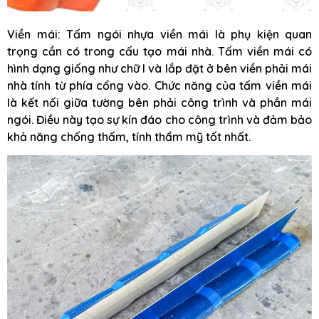
Viền mái: Tấm ngói nhựa viền mái là phụ kiện quan
trọng cần có trong cấu tạo mái nhà. Tấm viền mái có
hình dạng giống như chữ I và lắp đặt ở bên viền phải mái
nhà tính từ phía cổng vào. Chức năng của tấm viền mái
là kết nối giữa tường bên phải công trình và phần mái
ngói. Điều này tạo sự kín đáo cho công trình và đảm bảo
khả năng chống thấm, tính thẩm mỹ tốt nhất.