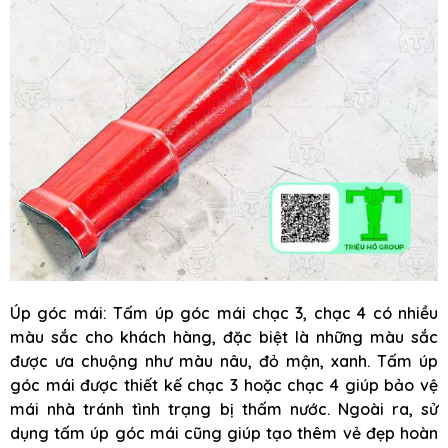
Úp góc mái: Tấm úp góc mái chạc 3, chạc 4 có nhiều
màu sắc cho khách hàng, đặc biệt là những màu sắc
được ưa chuộng như màu nâu, đỏ mận, xanh. Tấm úp
góc mái được thiết kế chạc 3 hoặc chạc 4 giúp bảo vệ
mái nhà tránh tình trạng bị thấm nước. Ngoài ra, sử
dụng tấm úp góc mái cũng giúp tạo thêm vẻ đẹp hoàn