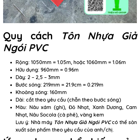
Quy cách
Tôn Nhựa Giả
Ngói PVC
Rộng: 1050mm = 1.05m, hoặc 1060mm = 1.06m
Hữu dụng: 960mm = 0.96m
Dày: 2 – 2,5 – 3mm
Bước sóng: 219mm = 21.9cm = 0.219m
Khoảng sóng: 160mm
Dài: cắt theo yêu cầu (chẵn theo bước sóng)
Màu: Nâu xám (ghi), Đỏ Nhạt, Xanh Dương, Cam
Nhạt, Nâu Socola (cà phê), vàng kem
Lưu ý: Nhà máy
Tôn Nhựa Giả Ngói PVC
có thể sản
xuất sản phẩm theo yêu cầu của anh/chị.