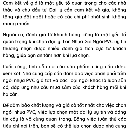
Cam kết về giá là một yếu tố quan trọng cho các nhà
thầu và chủ đầu tư. Đại lý cần cam kết về giá, không
tăng giá đột ngột hoặc có các chi phí phát sinh không
mong muốn.
Ngoài ra, đánh giá từ khách hàng cũng là một yếu tố
quan trọng khi chọn đại lý. Tôn Nhựa Giả Ngói PVC uy tín
thường nhận được nhiều đánh giá tích cực từ khách
hàng, giúp bạn an tâm hơn khi lựa chọn.
Cuối cùng, tính sẵn có của sản phẩm cũng cần được
xem xét. Nhà cung cấp cần đảm bảo việc phân phối tấm
ngói nhựa PVC giá tốt và các loại ngói khác là luôn sẵn
có, đáp ứng nhu cầu mua sắm của khách hàng mỗi khi
họ cần.
Để đảm bảo chất lượng và giá cả tốt nhất cho việc chọn
ngói nhựa PVC, việc lựa chọn một đại lý uy tín và đáng
tin cậy là vô cùng quan trọng. Bằng việc tuân thủ các
tiêu chí nói trên, bạn sẽ có thể lựa chọn được nhà cung