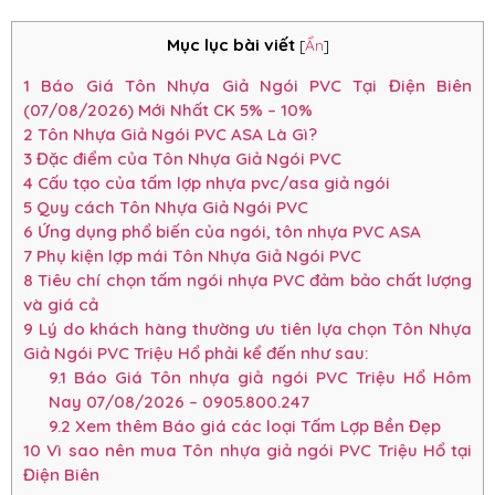
Mục lục bài viết
[
Ẩn
]
1
Báo Giá Tôn Nhựa Giả Ngói PVC Tại Điện Biên
(07/08/2026) Mới Nhất CK 5% – 10%
2
Tôn Nhựa Giả Ngói PVC ASA Là Gì?
3
Đặc điểm của Tôn Nhựa Giả Ngói PVC
4
Cấu tạo của tấm lợp nhựa pvc/asa giả ngói
5
Quy cách Tôn Nhựa Giả Ngói PVC
6
Ứng dụng phổ biến của ngói, tôn nhựa PVC ASA
7
Phụ kiện lợp mái Tôn Nhựa Giả Ngói PVC
8
Tiêu chí chọn tấm ngói nhựa PVC đảm bảo chất lượng
và giá cả
9
Lý do khách hàng thường ưu tiên lựa chọn Tôn Nhựa
Giả Ngói PVC Triệu Hổ phải kể đến như sau:
9.1
Báo Giá Tôn nhựa giả ngói PVC Triệu Hổ Hôm
Nay 07/08/2026 – 0905.800.247
9.2
Xem thêm Báo giá các loại Tấm Lợp Bền Đẹp
10
Vì sao nên mua Tôn nhựa giả ngói PVC Triệu Hổ tại
Điện Biên