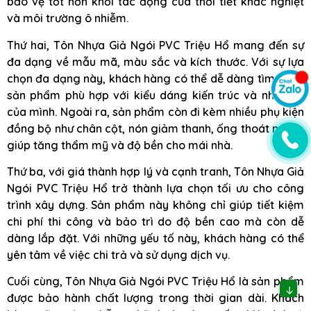
bảo vệ tốt hơn khỏi tác động của thời tiết khắc nghiệt
và môi trường ô nhiễm.
Thứ hai, Tôn Nhựa Giả Ngói PVC Triệu Hổ mang đến sự
đa dạng về mẫu mã, màu sắc và kích thước. Với sự lựa
chọn đa dạng này, khách hàng có thể dễ dàng tìm được
sản phẩm phù hợp với kiểu dáng kiến trúc và nhu cầu
của mình. Ngoài ra, sản phẩm còn đi kèm nhiều phụ kiện
đồng bộ như chân cột, nón giảm thanh, ống thoát nước…
giúp tăng thẩm mỹ và độ bền cho mái nhà.
Thứ ba, với giá thành hợp lý và cạnh tranh, Tôn Nhựa Giả
Ngói PVC Triệu Hổ trở thành lựa chọn tối ưu cho công
trình xây dựng. Sản phẩm này không chỉ giúp tiết kiệm
chi phí thi công và bảo trì do độ bền cao mà còn dễ
dàng lắp đặt. Với những yếu tố này, khách hàng có thể
yên tâm về việc chi trả và sử dụng dịch vụ.
Cuối cùng, Tôn Nhựa Giả Ngói PVC Triệu Hổ là sản phẩm
↓
được bảo hành chất lượng trong thời gian dài. Khách