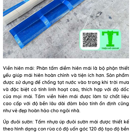
Viền hiên mái: Phàn tấm diềm hiên mái là bộ phận thiết
yếu giúp mái hiên hoàn chỉnh và tiện ích hơn. Sản phẩm
được sử dụng để chống tạt nước vào trong khi trời mưa
và đặc biệt có tính linh hoạt cao, thích hợp với độ dốc
của mọi mái. Tấm viền hiên mái được làm từ chất liệu
cao cấp với độ bền lâu dài đảm bảo tính ổn định cũng
như vẻ đẹp hoàn hảo cho ngôi nhà.
Úp đuôi sườn: Tấm nhựa úp đuôi sườn mái được thiết kế
theo hình dạng con rùa có độ uốn góc 120 độ tạo độ bền