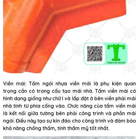
Viền mái: Tấm ngói nhựa viền mái là phụ kiện quan
trọng cần có trong cấu tạo mái nhà. Tấm viền mái có
hình dạng giống như chữ I và lắp đặt ở bên viền phải mái
nhà tính từ phía cổng vào. Chức năng của tấm viền mái
là kết nối giữa tường bên phải công trình và phần mái
ngói. Điều này tạo sự kín đáo cho công trình và đảm bảo
khả năng chống thấm, tính thẩm mỹ tốt nhất.