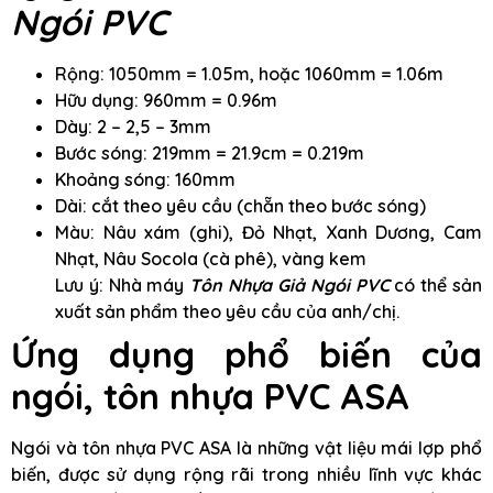
Ngói PVC
Rộng: 1050mm = 1.05m, hoặc 1060mm = 1.06m
Hữu dụng: 960mm = 0.96m
Dày: 2 – 2,5 – 3mm
Bước sóng: 219mm = 21.9cm = 0.219m
Khoảng sóng: 160mm
Dài: cắt theo yêu cầu (chẵn theo bước sóng)
Màu: Nâu xám (ghi), Đỏ Nhạt, Xanh Dương, Cam
Nhạt, Nâu Socola (cà phê), vàng kem
Lưu ý: Nhà máy
Tôn Nhựa Giả Ngói PVC
có thể sản
xuất sản phẩm theo yêu cầu của anh/chị.
Ứng dụng phổ biến của
ngói, tôn nhựa PVC ASA
Ngói và tôn nhựa PVC ASA là những vật liệu mái lợp phổ
biến, được sử dụng rộng rãi trong nhiều lĩnh vực khác