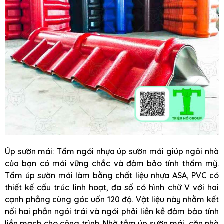
Úp sườn mái: Tấm ngói nhựa úp sườn mái giúp ngôi nhà
của bạn có mái vững chắc và đảm bảo tính thẩm mỹ.
Tấm úp sườn mái làm bằng chất liệu nhựa ASA, PVC có
thiết kế cấu trúc linh hoạt, đa số có hình chữ V với hai
cạnh phẳng cùng góc uốn 120 độ. Vật liệu này nhằm kết
nối hai phần ngói trái và ngói phải liền kề đảm bảo tính
liền mạch cho công trình. Nhờ tầm úp sườn mái, căn nhà