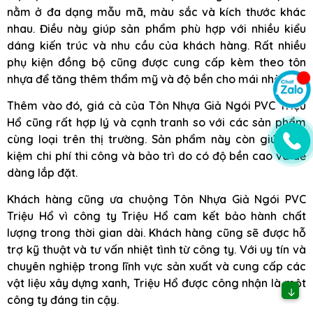
nằm ở đa dạng mẫu mã, màu sắc và kích thước khác
nhau. Điều này giúp sản phẩm phù hợp với nhiều kiểu
dáng kiến trúc và nhu cầu của khách hàng. Rất nhiều
phụ kiện đồng bộ cũng được cung cấp kèm theo tôn
nhựa để tăng thêm thẩm mỹ và độ bền cho mái nhà.
Thêm vào đó, giá cả của Tôn Nhựa Giả Ngói PVC Triệu
Hổ cũng rất hợp lý và cạnh tranh so với các sản phẩm
cùng loại trên thị trường. Sản phẩm này còn giúp tiết
kiệm chi phí thi công và bảo trì do có độ bền cao và dễ
dàng lắp đặt.
Khách hàng cũng ưa chuộng Tôn Nhựa Giả Ngói PVC
Triệu Hổ vì công ty Triệu Hổ cam kết bảo hành chất
lượng trong thời gian dài. Khách hàng cũng sẽ được hỗ
trợ kỹ thuật và tư vấn nhiệt tình từ công ty. Với uy tín và
chuyên nghiệp trong lĩnh vực sản xuất và cung cấp các
vật liệu xây dựng xanh, Triệu Hổ được công nhận là một
↓
công ty đáng tin cậy.