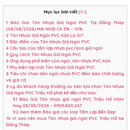
Mục lục bài viết
[
Ẩn
]
1
Báo Giá Tôn Nhựa Giả Ngói PVC Tại Đồng Tháp
(08/08/2026) Mới Nhất CK 5% – 10%
2
Tôn Nhựa Giả Ngói PVC ASA Là Gì?
3
Đặc điểm của Tôn Nhựa Giả Ngói PVC
4
Cấu tạo của tấm lợp nhựa pvc/asa giả ngói
5
Quy cách Tôn Nhựa Giả Ngói PVC
6
Ứng dụng phổ biến của ngói, tôn nhựa PVC ASA
7
Phụ kiện lợp mái Tôn Nhựa Giả Ngói PVC
8
Tiêu chí chọn tấm ngói nhựa PVC đảm bảo chất lượng
và giá cả
9
Lý do khách hàng thường ưu tiên lựa chọn Tôn Nhựa
Giả Ngói PVC Triệu Hổ phải kể đến như sau:
9.1
Báo Giá Tôn nhựa giả ngói PVC Triệu Hổ Hôm
Nay 08/08/2026 – 0905.800.247
9.2
Xem thêm Báo giá các loại Tấm Lợp Bền Đẹp
10
Vì sao nên mua Tôn nhựa giả ngói PVC Triệu Hổ tại
Đồng Tháp