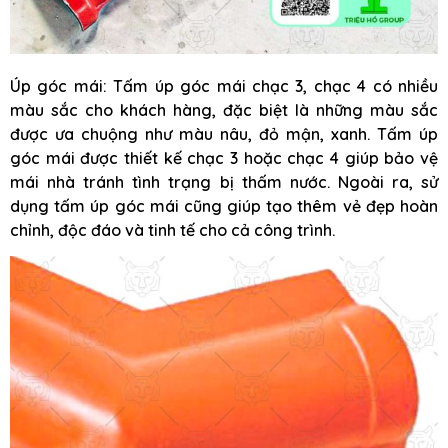
Úp góc mái: Tấm úp góc mái chạc 3, chạc 4 có nhiều
màu sắc cho khách hàng, đặc biệt là những màu sắc
được ưa chuộng như màu nâu, đỏ mận, xanh. Tấm úp
góc mái được thiết kế chạc 3 hoặc chạc 4 giúp bảo vệ
mái nhà tránh tình trạng bị thấm nước. Ngoài ra, sử
dụng tấm úp góc mái cũng giúp tạo thêm vẻ đẹp hoàn
chỉnh, độc đáo và tinh tế cho cả công trình.