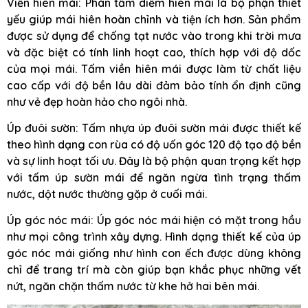
Viền hiên mái: Phàn tấm diềm hiên mái là bộ phận thiết
yếu giúp mái hiên hoàn chỉnh và tiện ích hơn. Sản phẩm
được sử dụng để chống tạt nước vào trong khi trời mưa
và đặc biệt có tính linh hoạt cao, thích hợp với độ dốc
của mọi mái. Tấm viền hiên mái được làm từ chất liệu
cao cấp với độ bền lâu dài đảm bảo tính ổn định cũng
như vẻ đẹp hoàn hảo cho ngôi nhà.
Úp đuôi sườn: Tấm nhựa úp đuôi sườn mái được thiết kế
theo hình dạng con rùa có độ uốn góc 120 độ tạo độ bền
và sự linh hoạt tối ưu. Đây là bộ phận quan trọng kết hợp
với tấm úp sườn mái để ngăn ngừa tình trạng thấm
nước, dột nước thường gặp ở cuối mái.
Úp góc nóc mái: Úp góc nóc mái hiện có mặt trong hầu
như mọi công trình xây dựng. Hình dạng thiết kế của úp
góc nóc mái giống như hình con ếch được dùng không
chỉ để trang trí mà còn giúp bạn khắc phục những vết
nứt, ngăn chặn thấm nước từ khe hở hai bên mái.