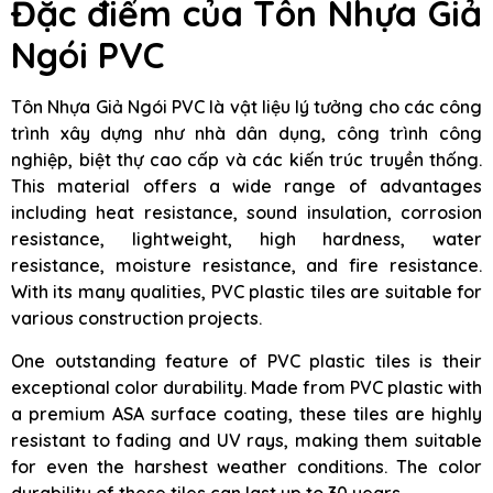
Đặc điểm của
Tôn Nhựa Giả
Ngói PVC
Tôn Nhựa Giả Ngói PVC là vật liệu lý tưởng cho các công
trình xây dựng như nhà dân dụng, công trình công
nghiệp, biệt thự cao cấp và các kiến trúc truyền thống.
This material offers a wide range of advantages
including heat resistance, sound insulation, corrosion
resistance, lightweight, high hardness, water
resistance, moisture resistance, and fire resistance.
With its many qualities, PVC plastic tiles are suitable for
various construction projects.
One outstanding feature of PVC plastic tiles is their
exceptional color durability. Made from PVC plastic with
a premium ASA surface coating, these tiles are highly
resistant to fading and UV rays, making them suitable
for even the harshest weather conditions. The color
durability of these tiles can last up to 30 years.