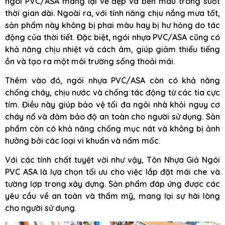
ngói PVC/ASA mang lại vẻ đẹp và bền màu trong suốt
thời gian dài. Ngoài ra, với tính năng chịu nắng mưa tốt,
sản phẩm này không bị phai màu hay bị hư hỏng do tác
động của thời tiết. Đặc biệt, ngói nhựa PVC/ASA cũng có
khả năng chịu nhiệt và cách âm, giúp giảm thiểu tiếng
ồn và tạo ra một môi trường sống thoải mái.
Thêm vào đó, ngói nhựa PVC/ASA còn có khả năng
chống cháy, chịu nước và chống tác động từ các tia cực
tím. Điều này giúp bảo vệ tối đa ngôi nhà khỏi nguy cơ
cháy nổ và đảm bảo độ an toàn cho người sử dụng. Sản
phẩm còn có khả năng chống mục nát và không bị ảnh
hưởng bởi các loại vi khuẩn và nấm mốc.
Với các tính chất tuyệt vời như vậy, Tôn Nhựa Giả Ngói
PVC ASA là lựa chọn tối ưu cho việc lắp đặt mái che và
tường lợp trong xây dựng. Sản phẩm đáp ứng được các
yêu cầu về an toàn và thẩm mỹ, mang lại sự hài lòng
cho người sử dụng.