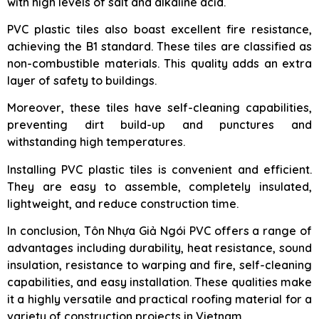
with high levels of salt and alkaline acid.
PVC plastic tiles also boast excellent fire resistance,
achieving the B1 standard. These tiles are classified as
non-combustible materials. This quality adds an extra
layer of safety to buildings.
Moreover, these tiles have self-cleaning capabilities,
preventing dirt build-up and punctures and
withstanding high temperatures.
Installing PVC plastic tiles is convenient and efficient.
They are easy to assemble, completely insulated,
lightweight, and reduce construction time.
In conclusion, Tôn Nhựa Giả Ngói PVC offers a range of
advantages including durability, heat resistance, sound
insulation, resistance to warping and fire, self-cleaning
capabilities, and easy installation. These qualities make
it a highly versatile and practical roofing material for a
variety of construction projects in Vietnam.