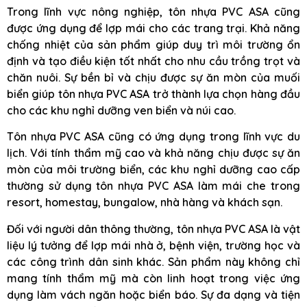
Trong lĩnh vực nông nghiệp, tôn nhựa PVC ASA cũng
được ứng dụng để lợp mái cho các trang trại. Khả năng
chống nhiệt của sản phẩm giúp duy trì môi trường ổn
định và tạo điều kiện tốt nhất cho nhu cầu trồng trọt và
chăn nuôi. Sự bền bỉ và chịu được sự ăn mòn của muối
biển giúp tôn nhựa PVC ASA trở thành lựa chọn hàng đầu
cho các khu nghỉ dưỡng ven biển và núi cao.
Tôn nhựa PVC ASA cũng có ứng dụng trong lĩnh vực du
lịch. Với tính thẩm mỹ cao và khả năng chịu được sự ăn
mòn của môi trường biển, các khu nghỉ dưỡng cao cấp
thường sử dụng tôn nhựa PVC ASA làm mái che trong
resort, homestay, bungalow, nhà hàng và khách sạn.
Đối với người dân thông thường, tôn nhựa PVC ASA là vật
liệu lý tưởng để lợp mái nhà ở, bệnh viện, trường học và
các công trình dân sinh khác. Sản phẩm này không chỉ
mang tính thẩm mỹ mà còn linh hoạt trong việc ứng
dụng làm vách ngăn hoặc biển báo. Sự đa dạng và tiện