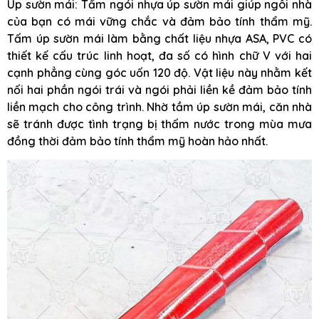
Úp sườn mái: Tấm ngói nhựa úp sườn mái giúp ngôi nhà
của bạn có mái vững chắc và đảm bảo tính thẩm mỹ.
Tấm úp sườn mái làm bằng chất liệu nhựa ASA, PVC có
thiết kế cấu trúc linh hoạt, đa số có hình chữ V với hai
cạnh phẳng cùng góc uốn 120 độ. Vật liệu này nhằm kết
nối hai phần ngói trái và ngói phải liền kề đảm bảo tính
liền mạch cho công trình. Nhờ tầm úp sườn mái, căn nhà
sẽ tránh được tình trạng bị thấm nước trong mùa mưa
đồng thời đảm bảo tính thẩm mỹ hoàn hảo nhất.