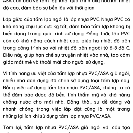
ASA còn bảo vệ tấm lợp khỏi quá trình oxy hóa khi nhiệt
độ cao, đảm bảo sự bền lâu với thời gian.
Lớp giữa của tấm lợp ngói là lớp nhựa PVC. Nhựa PVC có
khả năng chịu lực cực kỳ tốt, đảm bảo tấm lợp không bị
biến dạng trong quá trình sử dụng. Đồng thời, lớp PVC
còn có khả năng cách nhiệt cao, giúp hạ nhiệt độ bên
trong công trình so với nhiệt độ bên ngoài từ 6-8 độ C.
Điều này giúp hạn chế sự truyền nhiệt vào nhà, tạo cảm
giác mát mẻ và thoải mái cho người sử dụng.
Vì tính năng ưu việt của tấm lợp nhựa PVC/ASA giả ngói,
nhiều nhà dân dụng đã chọn sử dụng loại tấm lợp này.
Bằng việc sử dụng tấm lợp nhựa PVC/ASA, chúng ta có
thể đảm bảo được độ bền, tính thẩm mỹ và khả năng
chống nước cho mái nhà. Đồng thời, sự dễ dàng và
nhanh chóng trong việc lắp đặt cũng là một trong
những lợi ích khi sử dụng tấm lợp nhựa PVC/ASA.
Tóm lại, tấm lợp nhựa PVC/ASA giả ngói với cấu tạo