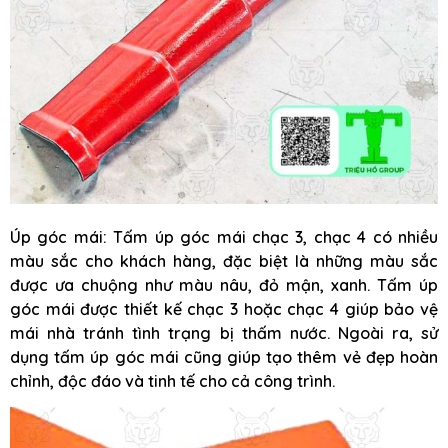
Úp góc mái: Tấm úp góc mái chạc 3, chạc 4 có nhiều
màu sắc cho khách hàng, đặc biệt là những màu sắc
được ưa chuộng như màu nâu, đỏ mận, xanh. Tấm úp
góc mái được thiết kế chạc 3 hoặc chạc 4 giúp bảo vệ
mái nhà tránh tình trạng bị thấm nước. Ngoài ra, sử
dụng tấm úp góc mái cũng giúp tạo thêm vẻ đẹp hoàn
chỉnh, độc đáo và tinh tế cho cả công trình.