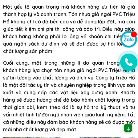
Một yếu tố quan trọng mà khách hàng ưu tiên là giá
thành hợp lý và cạnh tranh. Tôn nhựa giả ngói PVC Triệu
Hổ không chỉ có độ bền cao và dễ dàng lắp đặt, mà còn
giúp tiết kiệm chi phí thi công và bảo trì. Điều này giúp
khách hàng không phải lo lắng về khoản chi tiêu vượt
quá ngân sách dự định và sẽ đạt được sự hài lòng về
chất lượng sản phẩm.
Cuối cùng, một trong những lí do quan trọng khiến
khách hàng lựa chọn tôn nhựa giả ngói PVC Triệu Hổ là
sự tin tưởng vào chất lượng và dịch vụ. Công ty Triệu Hổ
là một đối tác uy tín và chuyên nghiệp trong lĩnh vực sản
xuất và cung cấp các vật liệu xây dựng xanh. Khách
hàng sẽ được hưởng chế độ bảo hành chất lượng trong
thời gian dài, kèm theo đó là sự hỗ trợ kỹ thuật và tư
vấn nhiệt tình từ đội ngũ nhân viên giàu kinh nghiệm. Tất
cả những điều này đảm bảo khách hàng sẽ có được một
↓
mái nhà chất lượng và đẹp mắt.