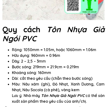
Quy cách
Tôn Nhựa Giả
Ngói PVC
Rộng: 1050mm = 1.05m, hoặc 1060mm = 1.06m
Hữu dụng: 960mm = 0.96m
Dày: 2 – 2,5 – 3mm
Bước sóng: 219mm = 21.9cm = 0.219m
Khoảng sóng: 160mm
Dài: cắt theo yêu cầu (chẵn theo bước sóng)
Màu: Nâu xám (ghi), Đỏ Nhạt, Xanh Dương, Cam
Nhạt, Nâu Socola (cà phê), vàng kem
Lưu ý: Nhà máy
Tôn Nhựa Giả Ngói PVC
có thể sản
xuất sản phẩm theo yêu cầu của anh/chị.