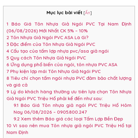
Mục lục bài viết
[
Ẩn
]
1
Báo Giá Tôn Nhựa Giả Ngói PVC Tại Nam Định
(06/08/2026) Mới Nhất CK 5% – 10%
2
Tôn Nhựa Giả Ngói PVC ASA Là Gì?
3
Đặc điểm của Tôn Nhựa Giả Ngói PVC
4
Cấu tạo của tấm lợp nhựa pvc/asa giả ngói
5
Quy cách Tôn Nhựa Giả Ngói PVC
6
Ứng dụng phổ biến của ngói, tôn nhựa PVC ASA
7
Phụ kiện lợp mái Tôn Nhựa Giả Ngói PVC
8
Tiêu chí chọn tấm ngói nhựa PVC đảm bảo chất lượng
và giá cả
9
Lý do khách hàng thường ưu tiên lựa chọn Tôn Nhựa
Giả Ngói PVC Triệu Hổ phải kể đến như sau:
9.1
Báo Giá Tôn nhựa giả ngói PVC Triệu Hổ Hôm
Nay 06/08/2026 – 0905.800.247
9.2
Xem thêm Báo giá các loại Tấm Lợp Bền Đẹp
10
Vì sao nên mua Tôn nhựa giả ngói PVC Triệu Hổ tại
Nam Định