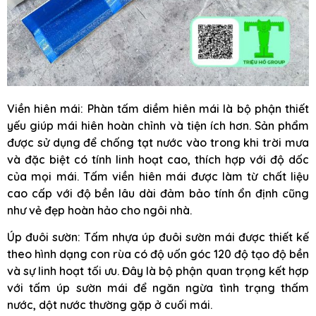
Viền hiên mái: Phàn tấm diềm hiên mái là bộ phận thiết
yếu giúp mái hiên hoàn chỉnh và tiện ích hơn. Sản phẩm
được sử dụng để chống tạt nước vào trong khi trời mưa
và đặc biệt có tính linh hoạt cao, thích hợp với độ dốc
của mọi mái. Tấm viền hiên mái được làm từ chất liệu
cao cấp với độ bền lâu dài đảm bảo tính ổn định cũng
như vẻ đẹp hoàn hảo cho ngôi nhà.
Úp đuôi sườn: Tấm nhựa úp đuôi sườn mái được thiết kế
theo hình dạng con rùa có độ uốn góc 120 độ tạo độ bền
và sự linh hoạt tối ưu. Đây là bộ phận quan trọng kết hợp
với tấm úp sườn mái để ngăn ngừa tình trạng thấm
nước, dột nước thường gặp ở cuối mái.