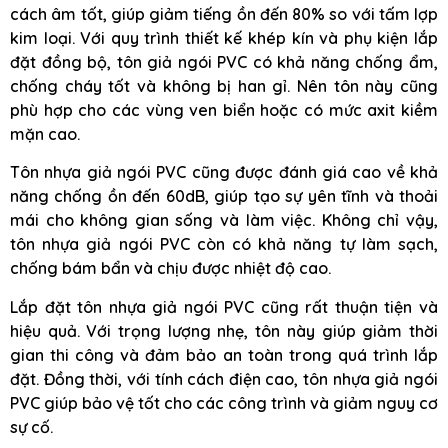
cách âm tốt, giúp giảm tiếng ồn đến 80% so với tấm lợp
kim loại. Với quy trình thiết kế khép kín và phụ kiện lắp
đặt đồng bộ, tôn giả ngói PVC có khả năng chống ẩm,
chống cháy tốt và không bị han gỉ. Nên tôn này cũng
phù hợp cho các vùng ven biển hoặc có mức axit kiềm
mặn cao.
Tôn nhựa giả ngói PVC cũng được đánh giá cao về khả
năng chống ồn đến 60dB, giúp tạo sự yên tĩnh và thoải
mái cho không gian sống và làm việc. Không chỉ vậy,
tôn nhựa giả ngói PVC còn có khả năng tự làm sạch,
chống bám bẩn và chịu được nhiệt độ cao.
Lắp đặt tôn nhựa giả ngói PVC cũng rất thuận tiện và
hiệu quả. Với trọng lượng nhẹ, tôn này giúp giảm thời
gian thi công và đảm bảo an toàn trong quá trình lắp
đặt. Đồng thời, với tính cách điện cao, tôn nhựa giả ngói
PVC giúp bảo vệ tốt cho các công trình và giảm nguy cơ
sự cố.