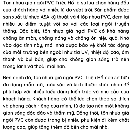
Tôn nhựa giả ngói PVC Triệu Hổ là sự lựa chọn hàng đầu
của khách hàng với nhiều lý do vượt trội. Sản phẩm được
sản xuất từ nhựa ASA kỹ thuật và 4 lớp nhựa PVC, đem lại
nhiều ưu điểm tuyệt vời so với các loại ngói truyền
thống. Đặc biệt, tôn nhựa giả ngói PVC có khả năng
chống ăn mòn, chống nóng và chống ồn hiệu quả. Nhờ
vào đặc tính này, mái nhà được bảo vệ khỏi tác động
của môi trường bên ngoài như tia UV, nhiệt độ cao, âm
thanh và bụi bẩn, giúp cho không gian sống trở nên
trong lành và thoải mái hơn.
Bên cạnh đó, tôn nhựa giả ngói PVC Triệu Hổ còn sở hữu
đa dạng mẫu mã, màu sắc và kích thước khác nhau để
phù hợp với nhiều kiểu dáng kiến trúc và nhu cầu của
khách hàng. Khách hàng có thể lựa chọn theo sở thích
và phong cách riêng của mình, từ đó tạo nên một không
gian sống độc đáo và thẩm mỹ. Đồng thời, tôn nhựa giả
ngói PVC còn được trang bị nhiều phụ kiện đi kèm chất
lượng cao, giúp tăng thêm độ bền cho mái nhà.