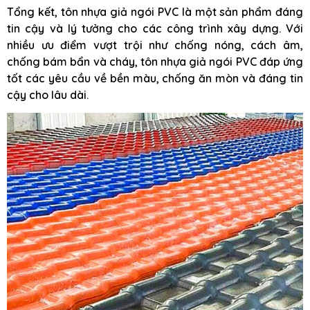
Tổng kết, tôn nhựa giả ngói PVC là một sản phẩm đáng
tin cậy và lý tưởng cho các công trình xây dựng. Với
nhiều ưu điểm vượt trội như chống nóng, cách âm,
chống bám bẩn và cháy, tôn nhựa giả ngói PVC đáp ứng
tốt các yêu cầu về bền màu, chống ăn mòn và đáng tin
cậy cho lâu dài.