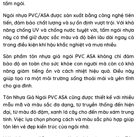
tấm ngói.
Ngói nhựa PVC/ASA được sản xuất bằng công nghệ tiên
tiến, đảm bảo chất lượng và sự ổn định vượt trội. Với khả
năng chống UV và chống nước tuyệt vời, tấm ngói nhựa
này có thể giữ được sắc màu và độ bền lâu dài ngay cả
trong điều kiện khí hậu khắc nghiệt và mưa nhiều.
Sản phẩm tôn nhựa giả ngói PVC ASA không chỉ đảm
bảo độ an toàn cho sức khỏe con người mà còn có khả
năng giảm tiếng ồn và cách nhiệt hiệu quả. Điều này
giúp tạo ra một môi trường sống thoải mái và yên tĩnh
cho gia đình.
Tôn Nhựa Giả Ngói PVC ASA cũng được thiết kế với nhiều
mẫu mã và màu sắc đa dạng, từ truyền thống đến hiện
đại, từ màu đỏ đậm, xanh lá cây cho đến màu xám trung
tính. Việc lựa chọn phong cách và màu sắc phù hợp giúp
tôn lên vẻ đẹp kiến trúc của ngôi nhà.