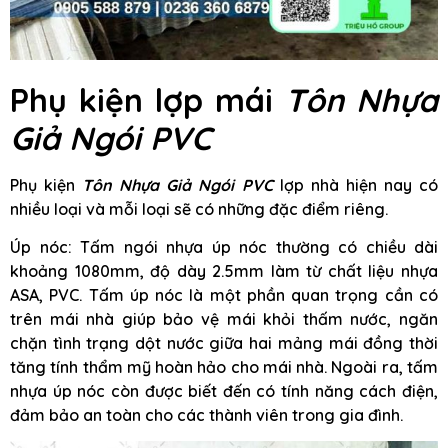
Phụ kiện lợp mái
Tôn Nhựa
Giả Ngói PVC
Phụ kiện
Tôn Nhựa Giả Ngói PVC
lợp nhà hiện nay có
nhiều loại và mỗi loại sẽ có những đặc điểm riêng.
Úp nóc: Tấm ngói nhựa úp nóc thường có chiều dài
khoảng 1080mm, độ dày 2.5mm làm từ chất liệu nhựa
ASA, PVC. Tấm úp nóc là một phần quan trọng cần có
trên mái nhà giúp bảo vệ mái khỏi thấm nước, ngăn
chặn tình trạng dột nước giữa hai mảng mái đồng thời
tăng tính thẩm mỹ hoàn hảo cho mái nhà. Ngoài ra, tấm
nhựa úp nóc còn được biết đến có tính năng cách điện,
đảm bảo an toàn cho các thành viên trong gia đình.