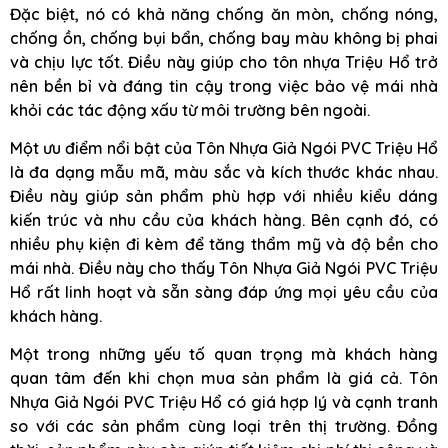
Đặc biệt, nó có khả năng chống ăn mòn, chống nóng,
chống ồn, chống bụi bẩn, chống bay màu không bị phai
và chịu lực tốt. Điều này giúp cho tôn nhựa Triệu Hổ trở
nên bền bỉ và đáng tin cậy trong việc bảo vệ mái nhà
khỏi các tác động xấu từ môi trường bên ngoài.
Một ưu điểm nổi bật của Tôn Nhựa Giả Ngói PVC Triệu Hổ
là đa dạng mẫu mã, màu sắc và kích thước khác nhau.
Điều này giúp sản phẩm phù hợp với nhiều kiểu dáng
kiến trúc và nhu cầu của khách hàng. Bên cạnh đó, có
nhiều phụ kiện đi kèm để tăng thẩm mỹ và độ bền cho
mái nhà. Điều này cho thấy Tôn Nhựa Giả Ngói PVC Triệu
Hổ rất linh hoạt và sẵn sàng đáp ứng mọi yêu cầu của
khách hàng.
Một trong những yếu tố quan trọng mà khách hàng
quan tâm đến khi chọn mua sản phẩm là giá cả. Tôn
Nhựa Giả Ngói PVC Triệu Hổ có giá hợp lý và cạnh tranh
so với các sản phẩm cùng loại trên thị trường. Đồng