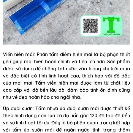
Viền hiên mái: Phàn tấm diềm hiên mái là bộ phận thiết
yếu giúp mái hiên hoàn chỉnh và tiện ích hơn. Sản phẩm
được sử dụng để chống tạt nước vào trong khi trời mưa
và đặc biệt có tính linh hoạt cao, thích hợp với độ dốc
của mọi mái. Tấm viền hiên mái được làm từ chất liệu
cao cấp với độ bền lâu dài đảm bảo tính ổn định cũng
như vẻ đẹp hoàn hảo cho ngôi nhà.
Úp đuôi sườn: Tấm nhựa úp đuôi sườn mái được thiết kế
theo hình dạng con rùa có độ uốn góc 120 độ tạo độ bền
và sự linh hoạt tối ưu. Đây là bộ phận quan trọng kết hợp
với tấm úp sườn mái để ngăn ngừa tình trạng thấm