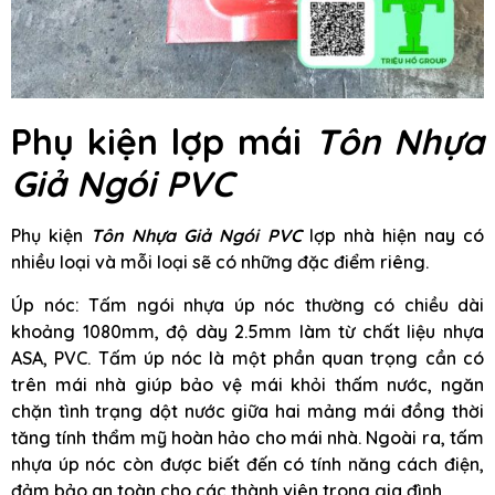
Phụ kiện lợp mái
Tôn Nhựa
Giả Ngói PVC
Phụ kiện
Tôn Nhựa Giả Ngói PVC
lợp nhà hiện nay có
nhiều loại và mỗi loại sẽ có những đặc điểm riêng.
Úp nóc: Tấm ngói nhựa úp nóc thường có chiều dài
khoảng 1080mm, độ dày 2.5mm làm từ chất liệu nhựa
ASA, PVC. Tấm úp nóc là một phần quan trọng cần có
trên mái nhà giúp bảo vệ mái khỏi thấm nước, ngăn
chặn tình trạng dột nước giữa hai mảng mái đồng thời
tăng tính thẩm mỹ hoàn hảo cho mái nhà. Ngoài ra, tấm
nhựa úp nóc còn được biết đến có tính năng cách điện,
đảm bảo an toàn cho các thành viên trong gia đình.