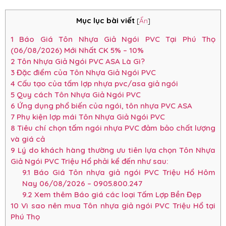
Mục lục bài viết
[
Ẩn
]
1
Báo Giá Tôn Nhựa Giả Ngói PVC Tại Phú Thọ
(06/08/2026) Mới Nhất CK 5% – 10%
2
Tôn Nhựa Giả Ngói PVC ASA Là Gì?
3
Đặc điểm của Tôn Nhựa Giả Ngói PVC
4
Cấu tạo của tấm lợp nhựa pvc/asa giả ngói
5
Quy cách Tôn Nhựa Giả Ngói PVC
6
Ứng dụng phổ biến của ngói, tôn nhựa PVC ASA
7
Phụ kiện lợp mái Tôn Nhựa Giả Ngói PVC
8
Tiêu chí chọn tấm ngói nhựa PVC đảm bảo chất lượng
và giá cả
9
Lý do khách hàng thường ưu tiên lựa chọn Tôn Nhựa
Giả Ngói PVC Triệu Hổ phải kể đến như sau:
9.1
Báo Giá Tôn nhựa giả ngói PVC Triệu Hổ Hôm
Nay 06/08/2026 – 0905.800.247
9.2
Xem thêm Báo giá các loại Tấm Lợp Bền Đẹp
10
Vì sao nên mua Tôn nhựa giả ngói PVC Triệu Hổ tại
Phú Thọ