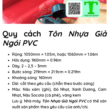
Quy cách
Tôn Nhựa Giả
Ngói PVC
Rộng: 1050mm = 1.05m, hoặc 1060mm = 1.06m
Hữu dụng: 960mm = 0.96m
Dày: 2 – 2,5 – 3mm
Bước sóng: 219mm = 21.9cm = 0.219m
Khoảng sóng: 160mm
Dài: cắt theo yêu cầu (chẵn theo bước sóng)
Màu: Nâu xám (ghi), Đỏ Nhạt, Xanh Dương, Cam
Nhạt, Nâu Socola (cà phê), vàng kem
Lưu ý: Nhà máy
Tôn Nhựa Giả Ngói PVC
có thể sản
xuất sản phẩm theo yêu cầu của anh/chị.