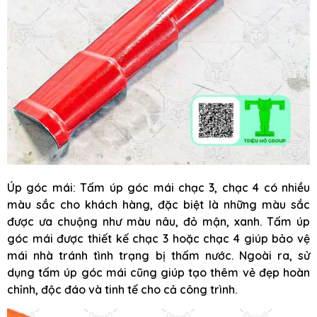
Úp góc mái: Tấm úp góc mái chạc 3, chạc 4 có nhiều
màu sắc cho khách hàng, đặc biệt là những màu sắc
được ưa chuộng như màu nâu, đỏ mận, xanh. Tấm úp
góc mái được thiết kế chạc 3 hoặc chạc 4 giúp bảo vệ
mái nhà tránh tình trạng bị thấm nước. Ngoài ra, sử
dụng tấm úp góc mái cũng giúp tạo thêm vẻ đẹp hoàn
chỉnh, độc đáo và tinh tế cho cả công trình.