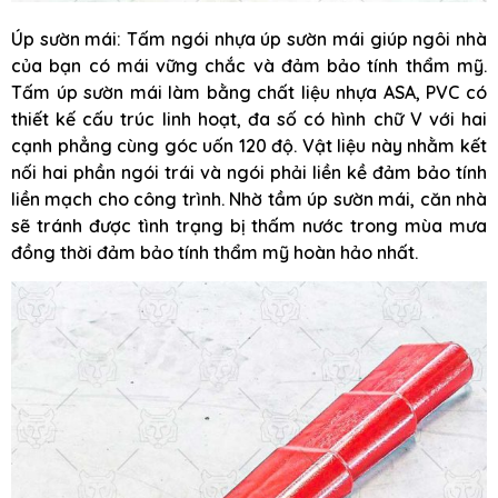
Úp sườn mái: Tấm ngói nhựa úp sườn mái giúp ngôi nhà
của bạn có mái vững chắc và đảm bảo tính thẩm mỹ.
Tấm úp sườn mái làm bằng chất liệu nhựa ASA, PVC có
thiết kế cấu trúc linh hoạt, đa số có hình chữ V với hai
cạnh phẳng cùng góc uốn 120 độ. Vật liệu này nhằm kết
nối hai phần ngói trái và ngói phải liền kề đảm bảo tính
liền mạch cho công trình. Nhờ tầm úp sườn mái, căn nhà
sẽ tránh được tình trạng bị thấm nước trong mùa mưa
đồng thời đảm bảo tính thẩm mỹ hoàn hảo nhất.