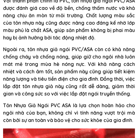
Với thành phần chính là PVC, tôn nhựa giả ngói PVC/ASA
được đánh giá cao về độ bền, chống thấm nước và khả
năng chịu ăn mòn từ môi trường. Chất lượng màu sắc
của tôn nhựa này cũng được nâng cao đáng kể nhờ lớp
màu phủ là chất ASA, giúp sản phẩm không bị phai màu
hay bị ảnh hưởng bởi tác động nhiệt độ.
Ngoài ra, tôn nhựa giả ngói PVC/ASA còn có khả năng
chống cháy và chống nóng, giúp giữ cho ngôi nhà luôn
mát mẻ trong mùa hè nóng nực. Với khả năng cách
nhiệt và cách âm tốt, sản phẩm này cũng giúp tiết kiệm
năng lượng và tiêu tiền điện cho gia đình. Đồng thời, việc
lắp đặt tôn nhựa giả này cũng rất dễ dàng, giảm thời
gian và công sức so với việc lắp đặt ngói truyền thống.
Tôn Nhựa Giả Ngói PVC ASA là lựa chọn hoàn hảo cho
ngôi nhà của bạn, không chỉ vì tính năng vượt trội mà
còn bởi sự an toàn và bảo vệ cho sức khỏe của gia đình.