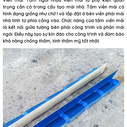
Viền mái: Tấm ngói nhựa viền mái là phụ kiện quan
trọng cần có trong cấu tạo mái nhà. Tấm viền mái có
hình dạng giống như chữ I và lắp đặt ở bên viền phải mái
nhà tính từ phía cổng vào. Chức năng của tấm viền mái
là kết nối giữa tường bên phải công trình và phần mái
ngói. Điều này tạo sự kín đáo cho công trình và đảm bảo
khả năng chống thấm, tính thẩm mỹ tốt nhất.