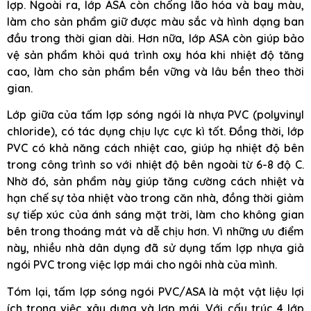
lợp. Ngoài ra, lớp ASA còn chống lão hóa và bay màu,
làm cho sản phẩm giữ được màu sắc và hình dạng ban
đầu trong thời gian dài. Hơn nữa, lớp ASA còn giúp bảo
vệ sản phẩm khỏi quá trình oxy hóa khi nhiệt độ tăng
cao, làm cho sản phẩm bền vững và lâu bền theo thời
gian.
Lớp giữa của tấm lợp sóng ngói là nhựa PVC (polyvinyl
chloride), có tác dụng chịu lực cực kì tốt. Đồng thời, lớp
PVC có khả năng cách nhiệt cao, giúp hạ nhiệt độ bên
trong công trình so với nhiệt độ bên ngoài từ 6-8 độ C.
Nhờ đó, sản phẩm này giúp tăng cường cách nhiệt và
hạn chế sự tỏa nhiệt vào trong căn nhà, đồng thời giảm
sự tiếp xúc của ánh sáng mặt trời, làm cho không gian
bên trong thoáng mát và dễ chịu hơn. Vì những ưu điểm
này, nhiều nhà dân dụng đã sử dụng tấm lợp nhựa giả
ngói PVC trong việc lợp mái cho ngôi nhà của mình.
Tóm lại, tấm lợp sóng ngói PVC/ASA là một vật liệu lợi
ích trong việc xây dựng và lợp mái. Với cấu trúc 4 lớp