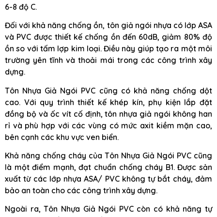
6-8 độ C.
Đối với khả năng chống ồn, tôn giả ngói nhựa có lớp ASA
và PVC được thiết kế chống ồn đến 60dB, giảm 80% độ
ồn so với tấm lợp kim loại. Điều này giúp tạo ra một môi
trường yên tĩnh và thoải mái trong các công trình xây
dựng.
Tôn Nhựa Giả Ngói PVC cũng có khả năng chống dột
cao. Với quy trình thiết kế khép kín, phụ kiện lắp đặt
đồng bộ và ốc vít cố định, tôn nhựa giả ngói không han
rỉ và phù hợp với các vùng có mức axit kiềm mặn cao,
bên cạnh các khu vực ven biển.
Khả năng chống cháy của Tôn Nhựa Giả Ngói PVC cũng
là một điểm mạnh, đạt chuẩn chống cháy B1. Được sản
xuất từ các lớp nhựa ASA/ PVC không tự bắt cháy, đảm
bảo an toàn cho các công trình xây dựng.
Ngoài ra, Tôn Nhựa Giả Ngói PVC còn có khả năng tự