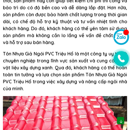
thời, sản phẩm này còn giúp tiết kiệm chi phí thi công và
bảo trì do có độ bền cao và dễ dàng lắp đặt. Hơn nữa,
sản phẩm còn được bảo hành chất lượng trong thời gian
dài, có chế độ hỗ trợ kỹ thuật và tư vấn nhiệt tình cho
khách hàng. Do đó, khách hàng có thể yên tâm sử dụng
sản phẩm mà không cần lo lắng về vấn đề chất lượng
và hỗ trợ sau bán hàng.
Tôn Nhựa Giả Ngói PVC Triệu Hổ là một công ty uy tín và
chuyên nghiệp trong lĩnh vực sản xuất và cung cấp các
vật liệu xây dựng xanh. Qua đó, khách hàng có thể hoàn
toàn tin tưởng và lựa chọn sản phẩm Tôn Nhựa Giả Ngói
PVC Triệu Hổ trong việc xây dựng và nâng cấp ngôi nhà
của mình.
↓