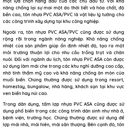
một lựa chọn hàng đầu của các chủ đầu tư. Với khả
năng chống lại sự mai một do thời tiết và hóa chất, độ
bền cao, tôn nhựa PVC ASA/PVC là vật liệu lý tưởng cho
các công trình xây dựng tại khu công nghiệp.
Ngoài ra, tôn nhựa PVC ASA/PVC cũng được sử dụng
rộng rãi trong ngành nông nghiệp. Khả năng chống
nhiệt của sản phẩm giúp ổn định nhiệt độ, tạo ra một
môi trường thuận lợi cho nhu cầu trồng trọt và chăn
nuôi. Đối với ngành du lịch, tôn nhựa PVC ASA còn được
sử dụng làm mái che trong các khu nghỉ dưỡng cao cấp,
nhờ tính thẩm mỹ cao và khả năng chống ăn mòn của
muối biển. Chúng thường được sử dụng trong resort,
homestay, bungalow, nhà hàng, khách sạn tại khu vực
ven biển hay núi cao.
Trong dân dụng, tấm lợp nhựa PVC ASA cũng được sử
dụng phổ biến trong các công trình dân sinh như nhà ở,
bệnh viện, trường học. Chúng thường được sử dụng để
lợp mái nhà, mái hiên, mái sân thượng. Bên cạnh đó, tôn