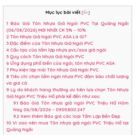
Mục lục bài viết
[
Ẩn
]
1
Báo Giá Tôn Nhựa Giả Ngói PVC Tại Quảng Ngãi
(06/08/2026) Mới Nhất CK 5% – 10%
2
Tôn Nhựa Giả Ngói PVC ASA Là Gì?
3
Đặc điểm của Tôn Nhựa Giả Ngói PVC
4
Cấu tạo của tấm lợp nhựa pvc/asa giả ngói
5
Quy cách Tôn Nhựa Giả Ngói PVC
6
Ứng dụng phổ biến của ngói, tôn nhựa PVC ASA
7
Phụ kiện lợp mái Tôn Nhựa Giả Ngói PVC
8
Tiêu chí chọn tấm ngói nhựa PVC đảm bảo chất lượng
và giá cả
9
Lý do khách hàng thường ưu tiên lựa chọn Tôn Nhựa
Giả Ngói PVC Triệu Hổ phải kể đến như sau:
9.1
Báo Giá Tôn nhựa giả ngói PVC Triệu Hổ Hôm
Nay 06/08/2026 – 0905.800.247
9.2
Xem thêm Báo giá các loại Tấm Lợp Bền Đẹp
10
Vì sao nên mua Tôn nhựa giả ngói PVC Triệu Hổ tại
Quảng Ngãi