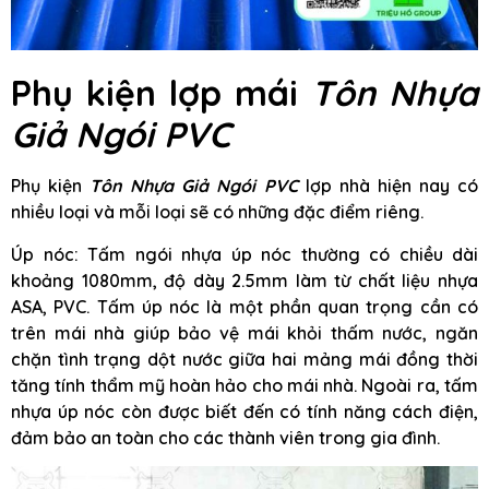
Phụ kiện lợp mái
Tôn Nhựa
Giả Ngói PVC
Phụ kiện
Tôn Nhựa Giả Ngói PVC
lợp nhà hiện nay có
nhiều loại và mỗi loại sẽ có những đặc điểm riêng.
Úp nóc: Tấm ngói nhựa úp nóc thường có chiều dài
khoảng 1080mm, độ dày 2.5mm làm từ chất liệu nhựa
ASA, PVC. Tấm úp nóc là một phần quan trọng cần có
trên mái nhà giúp bảo vệ mái khỏi thấm nước, ngăn
chặn tình trạng dột nước giữa hai mảng mái đồng thời
tăng tính thẩm mỹ hoàn hảo cho mái nhà. Ngoài ra, tấm
nhựa úp nóc còn được biết đến có tính năng cách điện,
đảm bảo an toàn cho các thành viên trong gia đình.