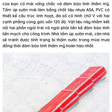
của bạn có mái vững chắc và đảm bảo tính thẩm mỹ.
Tấm úp sườn mái làm bằng chất liệu nhựa ASA, PVC có
thiết kế cấu trúc linh hoạt, đa số có hình chữ V với hai
cạnh phẳng cùng góc uốn 120 độ. Vật liệu này nhằm kết
nối hai phần ngói trái và ngói phải liền kề đảm bảo tính
liền mạch cho công trình. Nhờ tầm úp sườn mái, căn nhà
sẽ tránh được tình trạng bị thấm nước trong mùa mưa
đồng thời đảm bảo tính thẩm mỹ hoàn hảo nhất.