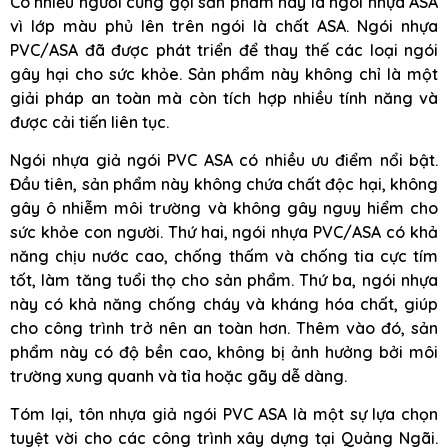
Có nhiều người cũng gọi sản phẩm này là ngói nhựa ASA
vì lớp màu phủ lên trên ngói là chất ASA. Ngói nhựa
PVC/ASA đã được phát triển để thay thế các loại ngói
gây hại cho sức khỏe. Sản phẩm này không chỉ là một
giải pháp an toàn mà còn tích hợp nhiều tính năng và
được cải tiến liên tục.
Ngói nhựa giả ngói PVC ASA có nhiều ưu điểm nổi bật.
Đầu tiên, sản phẩm này không chứa chất độc hại, không
gây ô nhiễm môi trường và không gây nguy hiểm cho
sức khỏe con người. Thứ hai, ngói nhựa PVC/ASA có khả
năng chịu nước cao, chống thấm và chống tia cực tím
tốt, làm tăng tuổi thọ cho sản phẩm. Thứ ba, ngói nhựa
này có khả năng chống cháy và kháng hóa chất, giúp
cho công trình trở nên an toàn hơn. Thêm vào đó, sản
phẩm này có độ bền cao, không bị ảnh hưởng bởi môi
trường xung quanh và tỉa hoặc gãy dễ dàng.
Tóm lại, tôn nhựa giả ngói PVC ASA là một sự lựa chọn
tuyệt vời cho các công trình xây dựng tại Quảng Ngãi.