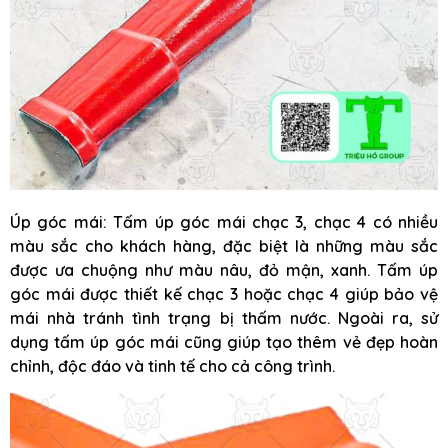
Úp góc mái: Tấm úp góc mái chạc 3, chạc 4 có nhiều
màu sắc cho khách hàng, đặc biệt là những màu sắc
được ưa chuộng như màu nâu, đỏ mận, xanh. Tấm úp
góc mái được thiết kế chạc 3 hoặc chạc 4 giúp bảo vệ
mái nhà tránh tình trạng bị thấm nước. Ngoài ra, sử
dụng tấm úp góc mái cũng giúp tạo thêm vẻ đẹp hoàn
chỉnh, độc đáo và tinh tế cho cả công trình.