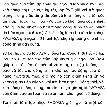
Lớp giữa của tấm lợp nhựa giả ngói là lớp nhựa PVC. Với
khả năng chịu lực cực kỳ tốt, lớp PVC giữ vai trò quan
trọng trong việc tăng độ bền và khả năng chịu tải của
tấm lợp. Ngoài ra, nhựa PVC còn có khả năng cách nhiệt
cao, giúp hạ nhiệt độ bên trong công trình so với nhiệt
độ bên ngoài từ 6-8 độ C. Điều này làm cho tấm lợp nhựa
PVC/ASA giả ngói trở thành lựa chọn lý tưởng cho nhiều
công trình dân dụng.
Sự kết hợp giữa lớp ASA chống tác động thời tiết và lớp
PVC chịu lực tốt của tấm lợp nhựa giả ngói PVC/ASA
giúp nó trở nên rất bền bỉ và đáng tin cậy. Không chỉ
bảo vệ tốt cho công trình khỏi sự tác động của ánh
nắng mặt trời, mưa, gió mà nó còn giảm tiếng ồn và
không gian tiếp xúc với khí trời bên ngoài. Đồng thời, với
khả năng chống cháy, tấm lợp nhựa giả ngói PVC/ASA
còn đảm bảo an toàn và sự an tâm cho người sử dụng.
Tóm lại, tấm lợp nhựa PVC/ASA giả ngói là một sản