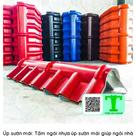
Úp sườn mái: Tấm ngói nhựa úp sườn mái giúp ngôi nhà