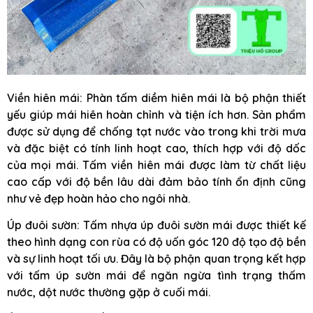
Viền hiên mái: Phàn tấm diềm hiên mái là bộ phận thiết
yếu giúp mái hiên hoàn chỉnh và tiện ích hơn. Sản phẩm
được sử dụng để chống tạt nước vào trong khi trời mưa
và đặc biệt có tính linh hoạt cao, thích hợp với độ dốc
của mọi mái. Tấm viền hiên mái được làm từ chất liệu
cao cấp với độ bền lâu dài đảm bảo tính ổn định cũng
như vẻ đẹp hoàn hảo cho ngôi nhà.
Úp đuôi sườn: Tấm nhựa úp đuôi sườn mái được thiết kế
theo hình dạng con rùa có độ uốn góc 120 độ tạo độ bền
và sự linh hoạt tối ưu. Đây là bộ phận quan trọng kết hợp
với tấm úp sườn mái để ngăn ngừa tình trạng thấm
nước, dột nước thường gặp ở cuối mái.