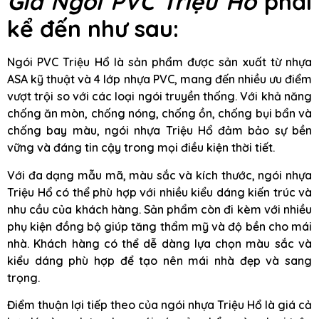
Giả Ngói PVC Triệu Hổ
phải
kể đến như sau:
Ngói PVC Triệu Hổ là sản phẩm được sản xuất từ nhựa
ASA kỹ thuật và 4 lớp nhựa PVC, mang đến nhiều ưu điểm
vượt trội so với các loại ngói truyền thống. Với khả năng
chống ăn mòn, chống nóng, chống ồn, chống bụi bẩn và
chống bay màu, ngói nhựa Triệu Hổ đảm bảo sự bền
vững và đáng tin cậy trong mọi điều kiện thời tiết.
Với đa dạng mẫu mã, màu sắc và kích thước, ngói nhựa
Triệu Hổ có thể phù hợp với nhiều kiểu dáng kiến trúc và
nhu cầu của khách hàng. Sản phẩm còn đi kèm với nhiều
phụ kiện đồng bộ giúp tăng thẩm mỹ và độ bền cho mái
nhà. Khách hàng có thể dễ dàng lựa chọn màu sắc và
kiểu dáng phù hợp để tạo nên mái nhà đẹp và sang
trọng.
Điểm thuận lợi tiếp theo của ngói nhựa Triệu Hổ là giá cả