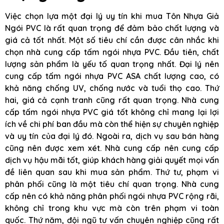
Việc chọn lựa một đại lý uy tín khi mua Tôn Nhựa Giả
Ngói PVC là rất quan trọng để đảm bảo chất lượng và
giá cả tốt nhất. Một số tiêu chí cần được cân nhắc khi
chọn nhà cung cấp tấm ngói nhựa PVC. Đầu tiên, chất
lượng sản phẩm là yếu tố quan trọng nhất. Đại lý nên
cung cấp tấm ngói nhựa PVC ASA chất lượng cao, có
khả năng chống UV, chống nước và tuổi thọ cao. Thứ
hai, giá cả cạnh tranh cũng rất quan trọng. Nhà cung
cấp tấm ngói nhựa PVC giá tốt không chỉ mang lại lợi
ích về chi phí ban đầu mà còn thể hiện sự chuyên nghiệp
và uy tín của đại lý đó. Ngoài ra, dịch vụ sau bán hàng
cũng nên được xem xét. Nhà cung cấp nên cung cấp
dịch vụ hậu mãi tốt, giúp khách hàng giải quyết mọi vấn
đề liên quan sau khi mua sản phẩm. Thứ tư, phạm vi
phân phối cũng là một tiêu chí quan trọng. Nhà cung
cấp nên có khả năng phân phối ngói nhựa PVC rộng rãi,
không chỉ trong khu vực mà còn trên phạm vi toàn
quốc. Thứ năm, đội ngũ tư vấn chuyên nghiệp cũng rất