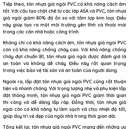
Tiếp theo, tôn nhựa giả ngói PVC có khả năng cách âm
tốt. Với cấu tạo chặt chẽ từ các lớp ASA và PVC, tôn nhựa
giả ngói giảm 80% độ ồn so với tấm lợp kim loại. Điều
này giúp tạo ra một môi trường yên tĩnh và thoải mái
trong các căn nhà hoặc công trình.
Không chỉ có khả năng cách âm, tôn nhựa giả ngói PVC
còn có khả năng chống cháy cao. Với khả năng chống
cháy đạt chuẩn B1, tôn nhựa giả ngói được đánh giá là
an toàn và không dễ cháy. Điều này rất quan trọng
trong việc bảo vệ tài sản và an toàn của người dùng.
Ngoài ra, lắp đặt tôn nhựa giả ngói PVC cũng rất thuận
tiện và nhanh chóng. Với trọng lượng nhẹ và phụ kiện lắp
đặt thông minh, tôn nhựa giả ngói PVC giảm thời gian
thi công và dễ dàng lắp ráp. Đồng thời, tôn nhựa giả
ngói còn có khả năng tự làm sạch và chịu nhiệt độ tốt,
giúp duy trì vẻ đẹp của ngôi nhà trong thời gian dài.
Tổng kết lại, tôn nhựa giả ngói PVC mang đến những ưu