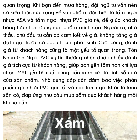
quan trọng. Khi bạn đến mua hàng, đội ngũ tư vấn nên
có kiến thức sâu rộng về sản phẩm, đặc biệt là tấm ngói
nhựa ASA và tấm ngói nhựa PVC giá rẻ, để giúp khách
hàng lựa chọn đúng sản phẩm mình cần. Ngoài ra, nhà
thầu, chủ đầu tư cần có cam kết về giá, không tăng giá
đột ngột hoặc có các chi phí phát sinh. Cuối cùng, đánh
giá từ khách hàng cũng là một yếu tố quan trọng. Tôn
Nhựa Giả Ngói PVC uy tín thường nhận được nhiều đánh
giá tích cực từ khách hàng, giúp bạn yên tâm hơn khi lựa
chọn. Một yếu tố cuối cùng cần xem xét là tính sẵn có
của sản phẩm. Nhà cung cấp cần đảm bảo việc phân
phối ngói nhựa PVC giá tốt và các loại ngói khác là luôn
sẵn có, đáp ứng nhu cầu mua sắm của khách hàng mỗi
khi họ cần.