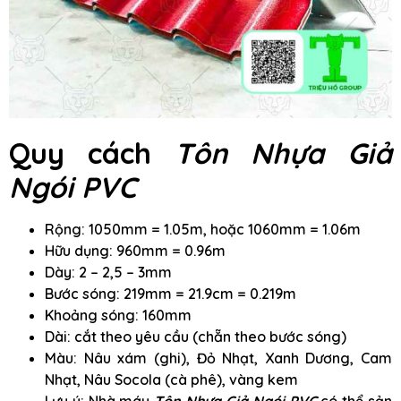
Quy cách
Tôn Nhựa Giả
Ngói PVC
Rộng: 1050mm = 1.05m, hoặc 1060mm = 1.06m
Hữu dụng: 960mm = 0.96m
Dày: 2 – 2,5 – 3mm
Bước sóng: 219mm = 21.9cm = 0.219m
Khoảng sóng: 160mm
Dài: cắt theo yêu cầu (chẵn theo bước sóng)
Màu: Nâu xám (ghi), Đỏ Nhạt, Xanh Dương, Cam
Nhạt, Nâu Socola (cà phê), vàng kem