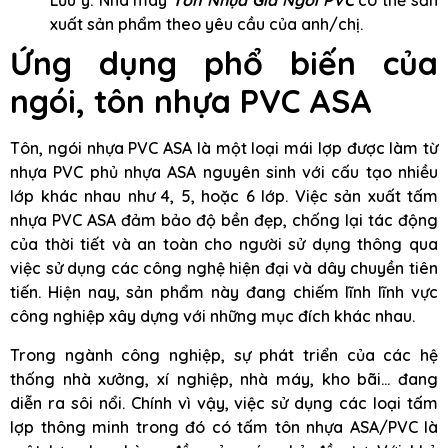
Lưu ý: Nhà máy
Tôn Nhựa Giả Ngói PVC
có thể sản
xuất sản phẩm theo yêu cầu của anh/chị.
Ứng dụng phổ biến của
ngói, tôn nhựa PVC ASA
Tôn, ngói nhựa PVC ASA là một loại mái lợp được làm từ
nhựa PVC phủ nhựa ASA nguyên sinh với cấu tạo nhiều
lớp khác nhau như 4, 5, hoặc 6 lớp. Việc sản xuất tấm
nhựa PVC ASA đảm bảo độ bền đẹp, chống lại tác động
của thời tiết và an toàn cho người sử dụng thông qua
việc sử dụng các công nghệ hiện đại và dây chuyền tiên
tiến. Hiện nay, sản phẩm này đang chiếm lĩnh lĩnh vực
công nghiệp xây dựng với những mục đích khác nhau.
Trong ngành công nghiệp, sự phát triển của các hệ
thống nhà xưởng, xí nghiệp, nhà máy, kho bãi… đang
diễn ra sôi nổi. Chính vì vậy, việc sử dụng các loại tấm
lợp thông minh trong đó có tấm tôn nhựa ASA/PVC là