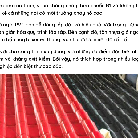
m bảo an toàn, vì nó kháng cháy theo chuẩn B1 và không 
, kể cả những nơi có môi trường cháy nổ cao.
iả ngói PVC còn dễ dàng lắp đặt và hiệu quả. Với trọng lượ
ơn giản hóa quy trình lắp ráp. Bên cạnh đó, tôn nhựa giả ng
 bẩn hay bị xuyên thủng, và chịu được nhiệt độ rất tốt.
vời cho công trình xây dựng, với những ưu điểm đặc biệt n
và kháng axit kiềm. Bởi vậy, nó thích hợp trong nhiều lo
ghiệp đến biệt thự cao cấp.