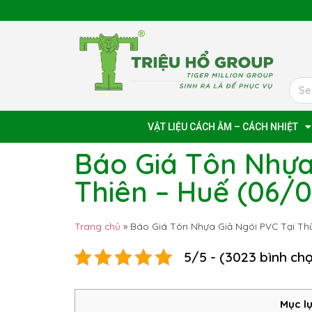
VẬT LIỆU CÁCH ÂM – CÁCH NHIỆT
Báo Giá Tôn Nhựa
Thiên – Huế (06/
Trang chủ
»
Báo Giá Tôn Nhựa Giả Ngói PVC Tại Th
5/5 - (3023 bình ch
Mục lụ