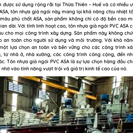
được sử dụng rộng rãi tại Thừa Thiên – Huế và có nhiều 
ASA, tôn nhựa giả ngói này mang lại khả năng chịu nhiệt t
 màu phủ chất ASA, sản phẩm không chỉ có độ bền cao m
an dài. Với tính linh hoạt cao, tôn nhựa giả ngói PVC ASA 
ầu cho mọi công trình xây dựng. Sản phẩm này không chứ
 an toàn cho người sử dụng và môi trường. Với khả năn
một lựa chọn an toàn và bền vững cho các công trình xâ
 từ nhà ở, nhà xưởng, các công trình công cộng, đến nh
hác. Tôn nhựa giả ngói PVC ASA là sự lựa chọn hàng đầu c
nhờ vào tính năng vượt trội và giá trị kinh tế cao của nó.