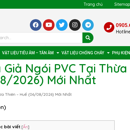
Trang chủ
Sitema
0905.
Hotlin
VẬT LIỆU TIÊU ÂM – TÁN ÂM
VẬT LIỆU CHỐNG CHÁY
PHỤ KIỆN
 Giả Ngói PVC Tại Thừa
08/2026) Mới Nhất
ừa Thiên – Huế (06/08/2026) Mới Nhất
ọn)
c bài viết
[
Ẩn
]