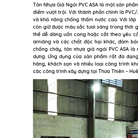
Tôn Nhựa Giả Ngói PVC ASA là một sản phẩm 
điểm vượt trội. Với thành phần chính là PVC/
và khả năng chống thấm nước cao. Với lớp
còn giữ được màu sắc tươi sáng trong thời gi
thể dễ dàng uốn cong hoặc cắt theo yêu c
amiăng và các chất độc hại khác, đảm bảo
chống cháy, tôn nhựa giả ngói PVC ASA là 
dựng. Ứng dụng của sản phẩm rất đa dạng,
hàng, khách sạn và nhiều loại công trình k
các công trình xây dựng tại Thừa Thiên – Huế 