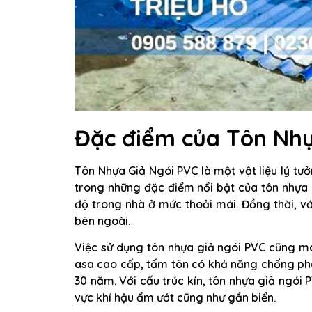
Đặc điểm của
Tôn Nhự
Tôn Nhựa Giả Ngói PVC là một vật liệu lý tưở
trong những đặc điểm nổi bật của tôn nhựa 
độ trong nhà ở mức thoải mái. Đồng thời, vớ
bên ngoài.
Việc sử dụng tôn nhựa giả ngói PVC cũng ma
asa cao cấp, tấm tôn có khả năng chống ph
30 năm. Với cấu trúc kín, tôn nhựa giả ngó
vực khí hậu ẩm ướt cũng như gần biển.