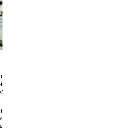
ột
ệt
từ
ặt
n
hu