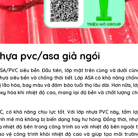
nhựa pvc/asa giả ngói
SA/PVC siêu bền. Đầu tiên, lớp mặt trên cùng và dưới cù
nhựa siêu bền và chống thời tiết. Lớp ASA có khả năng chố
 lão hóa, bay màu và đảm bảo tuổi thọ lâu dài. Hơn nữa, l
xy hóa khi nhiệt độ cao, mang lại độ bền và chất lượng c
, có khả năng chịu lực tốt. Với lớp nhựa PVC này, tấm l
ạnh mẽ mà không bị biến dạng hay hư hỏng. Đồng thời, nhự
 nhiệt độ bên trong công trình so với nhiệt độ bên ngoài 
bảo vệ công trình khỏi nhiệt độ cao và giúp tạo môi trườ