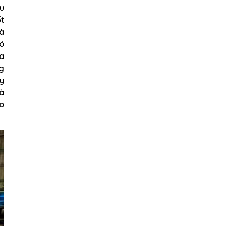
ưu
ốt
à
có
a
g
y
à
ho