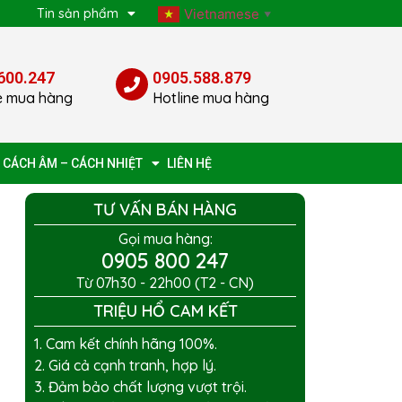
p
Tin sản phẩm
Vietnamese
▼
600.247
0905.588.879
e mua hàng
Hotline mua hàng
 CÁCH ÂM – CÁCH NHIỆT
LIÊN HỆ
TƯ VẤN BÁN HÀNG
Gọi mua hàng:
0905 800 247
Từ 07h30 - 22h00 (T2 - CN)
TRIỆU HỔ CAM KẾT
1. Cam kết chính hãng 100%.
2. Giá cả cạnh tranh, hợp lý.
3. Đảm bảo chất lượng vượt trội.