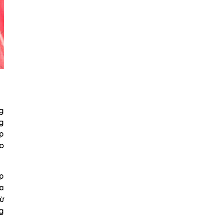
ng
ng
ớp
ho
ợp
a
từ
ng