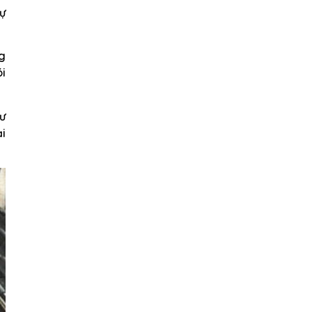
tự
ng
ói
hư
ại