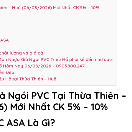
iên – Huế (06/08/2026) Mới Nhất CK 5% – 10%
i
 ASA
hất lượng và giá cả
Tôn Nhựa Giả Ngói PVC Triệu Hổ phải kể đến như sau:
Hổ Hôm Nay 06/08/2026 – 0905.800.247
ền Đẹp
u Hổ tại Thừa Thiên – Huế
ả Ngói PVC Tại Thừa Thiên –
) Mới Nhất CK 5% – 10%
C ASA Là Gì?