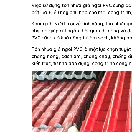
Việc sử dụng tôn nhựa giả ngói PVC cũng đả
bắt lửa. Điều này phù hợp cho mọi công trình
Không chỉ vượt trội về tính năng, tôn nhựa g
nhẹ, nó giúp rút ngắn thời gian thi công và đ
PVC cũng có khả năng tự làm sạch, không bám
Tôn nhựa giả ngói PVC là một lựa chọn tuyệt 
chống nóng, cách âm, chống cháy, chống ẩm 
kiến trúc, từ nhà dân dụng, công trình công n