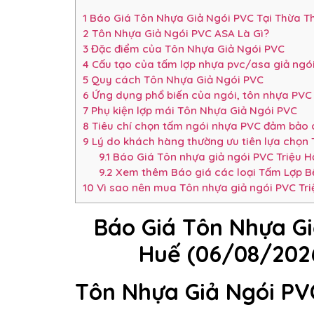
1
Báo Giá Tôn Nhựa Giả Ngói PVC Tại Thừa Th
2
Tôn Nhựa Giả Ngói PVC ASA Là Gì?
3
Đặc điểm của Tôn Nhựa Giả Ngói PVC
4
Cấu tạo của tấm lợp nhựa pvc/asa giả ngó
5
Quy cách Tôn Nhựa Giả Ngói PVC
6
Ứng dụng phổ biến của ngói, tôn nhựa PVC
7
Phụ kiện lợp mái Tôn Nhựa Giả Ngói PVC
8
Tiêu chí chọn tấm ngói nhựa PVC đảm bảo c
9
Lý do khách hàng thường ưu tiên lựa chọn 
9.1
Báo Giá Tôn nhựa giả ngói PVC Triệu 
9.2
Xem thêm Báo giá các loại Tấm Lợp B
10
Vì sao nên mua Tôn nhựa giả ngói PVC Triệ
Báo Giá Tôn Nhựa Gi
Huế (06/08/2026
Tôn Nhựa Giả Ngói PV