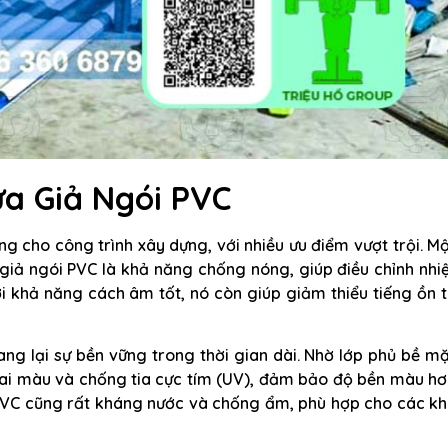
a Giả Ngói PVC
ng cho công trình xây dựng, với nhiều ưu điểm vượt trội. M
giả ngói PVC là khả năng chống nóng, giúp điều chỉnh nhi
i khả năng cách âm tốt, nó còn giúp giảm thiểu tiếng ồn 
ng lại sự bền vững trong thời gian dài. Nhờ lớp phủ bề m
ai màu và chống tia cực tím (UV), đảm bảo độ bền màu hơ
i PVC cũng rất kháng nước và chống ẩm, phù hợp cho các k