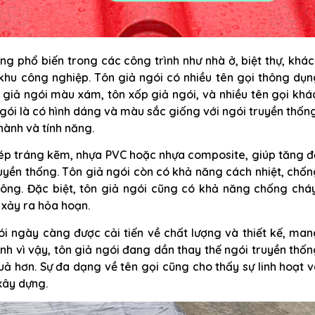
ng phổ biến trong các công trình như nhà ở, biệt thự, khá
 khu công nghiệp. Tôn giả ngói có nhiều tên gọi thông dụ
 giả ngói màu xám, tôn xốp giả ngói, và nhiều tên gọi khá
gói là có hình dáng và màu sắc giống với ngói truyền thốn
hành và tính năng.
thép tráng kẽm, nhựa PVC hoặc nhựa composite, giúp tăng 
uyền thống. Tôn giả ngói còn có khả năng cách nhiệt, chố
ng. Đặc biệt, tôn giả ngói cũng có khả năng chống cháy
xảy ra hỏa hoạn.
ói ngày càng được cải tiến về chất lượng và thiết kế, ma
nh vì vậy, tôn giả ngói đang dần thay thế ngói truyền thố
quả hơn. Sự đa dạng về tên gọi cũng cho thấy sự linh hoạt 
xây dựng.