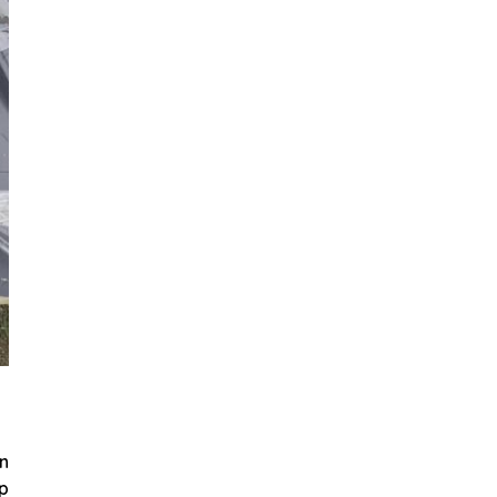
ôn
ớp