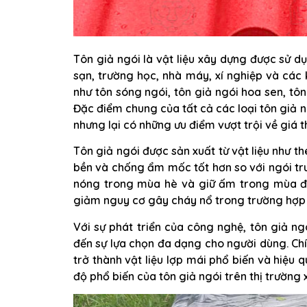
Tôn giả ngói là vật liệu xây dựng được sử dụ
sạn, trường học, nhà máy, xí nghiệp và các
như tôn sóng ngói, tôn giả ngói hoa sen, tôn
Đặc điểm chung của tất cả các loại tôn giả n
nhưng lại có những ưu điểm vượt trội về giá t
Tôn giả ngói được sản xuất từ vật liệu như 
bền và chống ẩm mốc tốt hơn so với ngói tr
nóng trong mùa hè và giữ ấm trong mùa đô
giảm nguy cơ gây cháy nổ trong trường hợp 
Với sự phát triển của công nghệ, tôn giả ng
đến sự lựa chọn đa dạng cho người dùng. Chí
trở thành vật liệu lợp mái phổ biến và hiệu 
độ phổ biến của tôn giả ngói trên thị trường 