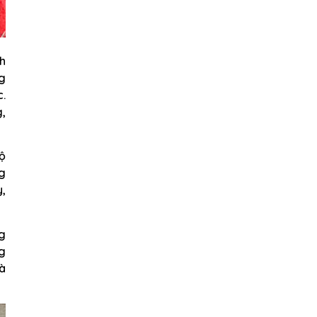
ch
ng
c.
g,
độ
ng
,
ng
ng
và