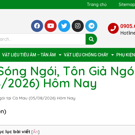
Trang chủ
Sitema
0905.
Hotlin
VẬT LIỆU TIÊU ÂM – TÁN ÂM
VẬT LIỆU CHỐNG CHÁY
PHỤ KIỆN
Sóng Ngói, Tôn Giả Ngó
08/2026) Hôm Nay
gói tại Cà Mau (05/08/2026) Hôm Nay
ọn)
c lục bài viết
[
Ẩn
]