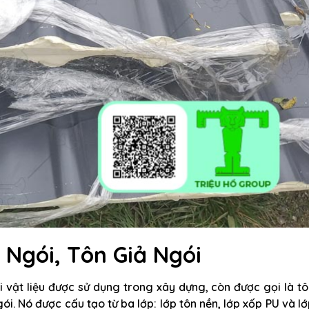
Ngói, Tôn Giả Ngói
 vật liệu được sử dụng trong xây dựng, còn được gọi là t
ói. Nó được cấu tạo từ ba lớp: lớp tôn nền, lớp xốp PU và l