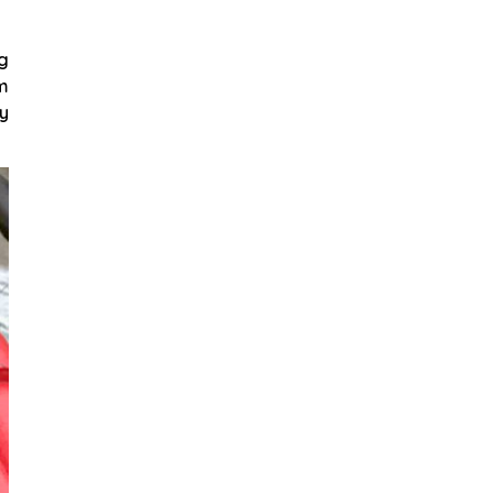
g
ảm
ãy