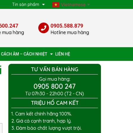
p
Tin sản phẩm
Vietnamese
▼
600.247
0905.588.879
e mua hàng
Hotline mua hàng
 CÁCH ÂM – CÁCH NHIỆT
LIÊN HỆ
i
TƯ VẤN BÁN HÀNG
Gọi mua hàng:
0905 800 247
Từ 07h30 - 22h00 (T2 - CN)
TRIỆU HỔ CAM KẾT
1. Cam kết chính hãng 100%.
2. Giá cả cạnh tranh, hợp lý.
3. Đảm bảo chất lượng vượt trội.