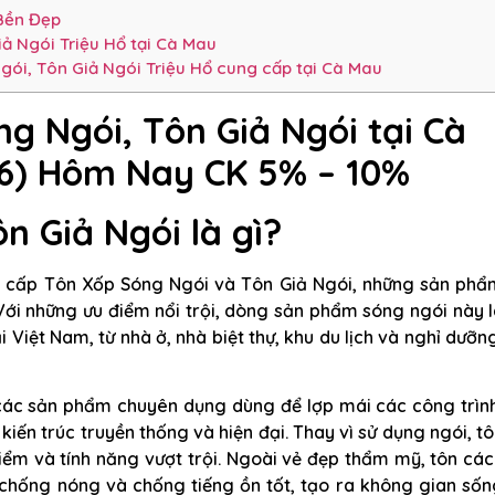
Bền Đẹp
ả Ngói Triệu Hổ tại Cà Mau
gói, Tôn Giả Ngói Triệu Hổ cung cấp tại Cà Mau
g Ngói, Tôn Giả Ngói tại Cà
6) Hôm Nay CK 5% – 10%
n Giả Ngói là gì?
g cấp Tôn Xốp Sóng Ngói và Tôn Giả Ngói, những sản phẩ
Với những ưu điểm nổi trội, dòng sản phẩm sóng ngói này 
i Việt Nam, từ nhà ở, nhà biệt thự, khu du lịch và nghỉ dưỡn
các sản phẩm chuyên dụng dùng để lợp mái các công trình
iến trúc truyền thống và hiện đại. Thay vì sử dụng ngói, t
iểm và tính năng vượt trội. Ngoài vẻ đẹp thẩm mỹ, tôn cá
 chống nóng và chống tiếng ồn tốt, tạo ra không gian sốn