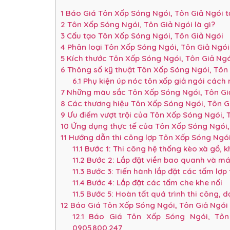
1
Báo Giá Tôn Xốp Sóng Ngói, Tôn Giả Ngói 
2
Tôn Xốp Sóng Ngói, Tôn Giả Ngói là gì?
3
Cấu tạo Tôn Xốp Sóng Ngói, Tôn Giả Ngói
4
Phân loại Tôn Xốp Sóng Ngói, Tôn Giả Ngói
5
Kích thước Tôn Xốp Sóng Ngói, Tôn Giả Ngó
6
Thông số kỹ thuật Tôn Xốp Sóng Ngói, Tôn 
6.1
Phụ kiện úp nóc tôn xốp giả ngói cách 
7
Những màu sắc Tôn Xốp Sóng Ngói, Tôn Gi
8
Các thương hiệu Tôn Xốp Sóng Ngói, Tôn G
9
Ưu điểm vượt trội của Tôn Xốp Sóng Ngói, T
10
Ứng dụng thực tế của Tôn Xốp Sóng Ngói, 
11
Hướng dẫn thi công lợp Tôn Xốp Sóng Ngói
11.1
Bước 1: Thi công hệ thống kèo xà gồ, 
11.2
Bước 2: Lắp đặt viền bao quanh và m
11.3
Bước 3: Tiến hành lắp đặt các tấm lợp 
11.4
Bước 4: Lắp đặt các tấm che khe nối
11.5
Bước 5: Hoàn tất quá trình thi công, 
12
Báo Giá Tôn Xốp Sóng Ngói, Tôn Giả Ngói 
12.1
Báo Giá Tôn Xốp Sóng Ngói, Tôn 
0905.800.247