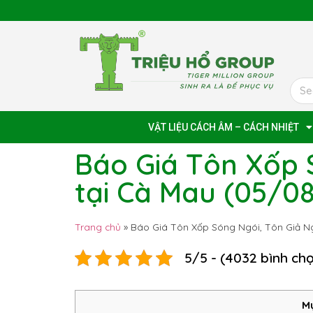
VẬT LIỆU CÁCH ÂM – CÁCH NHIỆT
Báo Giá Tôn Xốp 
tại Cà Mau (05/
Trang chủ
»
Báo Giá Tôn Xốp Sóng Ngói, Tôn Giả N
5/5 - (4032 bình ch
Mụ