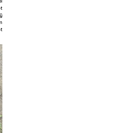
i
ột
mỹ
m
ột