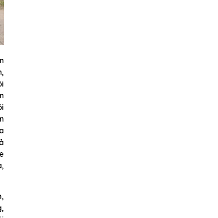
n
n,
ói
ôn
ói
on
oa
iả
le
a,
m,
g,