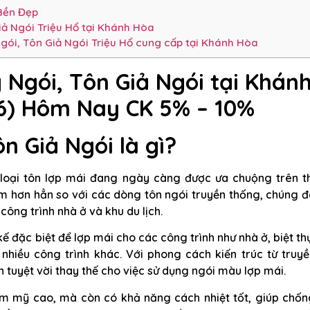
Bền Đẹp
ả Ngói Triệu Hổ tại Khánh Hòa
gói, Tôn Giả Ngói Triệu Hổ cung cấp tại Khánh Hòa
 Ngói, Tôn Giả Ngói tại Khán
6) Hôm Nay CK 5% – 10%
n Giả Ngói là gì?
loại tôn lợp mái đang ngày càng được ưa chuộng trên th
m hơn hẳn so với các dòng tôn ngói truyền thống, chúng 
công trình nhà ở và khu du lịch.
ế đặc biệt để lợp mái cho các công trình như nhà ở, biệt th
 nhiều công trình khác. Với phong cách kiến trúc từ truy
ọn tuyệt vời thay thế cho việc sử dụng ngói màu lợp mái.
ẩm mỹ cao, mà còn có khả năng cách nhiệt tốt, giúp chốn