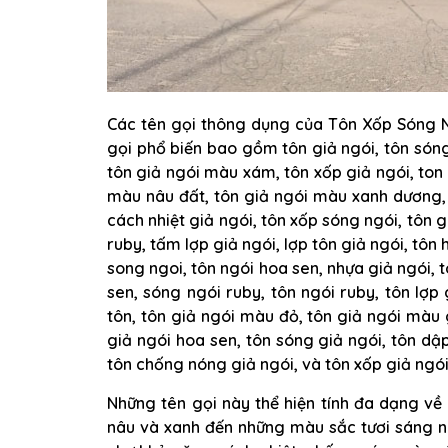
Các tên gọi thông dụng của Tôn Xốp Sóng N
gọi phổ biến bao gồm tôn giả ngói, tôn sóng 
tôn giả ngói màu xám, tôn xốp giả ngói, ton 
màu nâu đất, tôn giả ngói màu xanh dương, 
cách nhiệt giả ngói, tôn xốp sóng ngói, tôn 
ruby, tấm lợp giả ngói, lợp tôn giả ngói, tôn 
song ngoi, tôn ngói hoa sen, nhựa giả ngói, 
sen, sóng ngói ruby, tôn ngói ruby, tôn lợp 
tôn, tôn giả ngói màu đỏ, tôn giả ngói màu 
giả ngói hoa sen, tôn sóng giả ngói, tôn dậ
tôn chống nóng giả ngói, và tôn xốp giả ngói
Những tên gọi này thể hiện tính đa dạng về
nâu và xanh đến những màu sắc tươi sáng nh