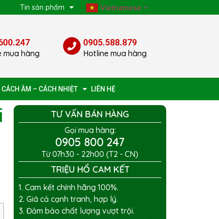
p
Tin sản phẩm
Vietnamese
▼
600.247
0905.588.879
e mua hàng
Hotline mua hàng
 CÁCH ÂM – CÁCH NHIỆT
LIÊN HỆ
i
TƯ VẤN BÁN HÀNG
Gọi mua hàng:
0905 800 247
Từ 07h30 - 22h00 (T2 - CN)
TRIỆU HỔ CAM KẾT
1. Cam kết chính hãng 100%.
2. Giá cả cạnh tranh, hợp lý.
3. Đảm bảo chất lượng vượt trội.