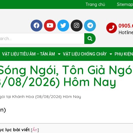
Trang chủ
Sitema
0905.
Hotlin
VẬT LIỆU TIÊU ÂM – TÁN ÂM
VẬT LIỆU CHỐNG CHÁY
PHỤ KIỆN
Sóng Ngói, Tôn Giả Ngó
08/08/2026) Hôm Nay
gói tại Khánh Hòa (08/08/2026) Hôm Nay
ọn)
c lục bài viết
[
Ẩn
]