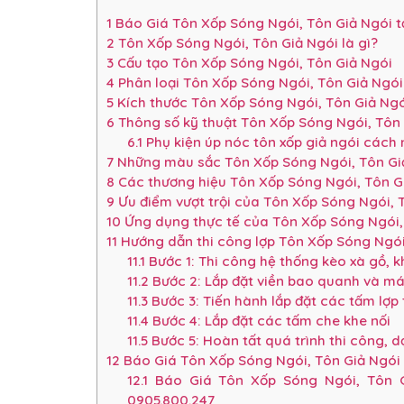
1
Báo Giá Tôn Xốp Sóng Ngói, Tôn Giả Ngói 
2
Tôn Xốp Sóng Ngói, Tôn Giả Ngói là gì?
3
Cấu tạo Tôn Xốp Sóng Ngói, Tôn Giả Ngói
4
Phân loại Tôn Xốp Sóng Ngói, Tôn Giả Ngói
5
Kích thước Tôn Xốp Sóng Ngói, Tôn Giả Ngó
6
Thông số kỹ thuật Tôn Xốp Sóng Ngói, Tôn 
6.1
Phụ kiện úp nóc tôn xốp giả ngói cách 
7
Những màu sắc Tôn Xốp Sóng Ngói, Tôn Gi
8
Các thương hiệu Tôn Xốp Sóng Ngói, Tôn G
9
Ưu điểm vượt trội của Tôn Xốp Sóng Ngói, T
10
Ứng dụng thực tế của Tôn Xốp Sóng Ngói, 
11
Hướng dẫn thi công lợp Tôn Xốp Sóng Ngói
11.1
Bước 1: Thi công hệ thống kèo xà gồ, 
11.2
Bước 2: Lắp đặt viền bao quanh và m
11.3
Bước 3: Tiến hành lắp đặt các tấm lợp 
11.4
Bước 4: Lắp đặt các tấm che khe nối
11.5
Bước 5: Hoàn tất quá trình thi công, 
12
Báo Giá Tôn Xốp Sóng Ngói, Tôn Giả Ngói
12.1
Báo Giá Tôn Xốp Sóng Ngói, Tôn G
0905.800.247