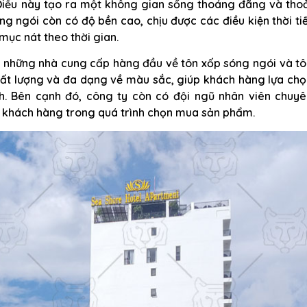
 Điều này tạo ra một không gian sống thoáng đãng và thoả
g ngói còn có độ bền cao, chịu được các điều kiện thời ti
mục nát theo thời gian.
g những nhà cung cấp hàng đầu về tôn xốp sóng ngói và t
ất lượng và đa dạng về màu sắc, giúp khách hàng lựa chọ
nh. Bên cạnh đó, công ty còn có đội ngũ nhân viên chuyê
ợ khách hàng trong quá trình chọn mua sản phẩm.