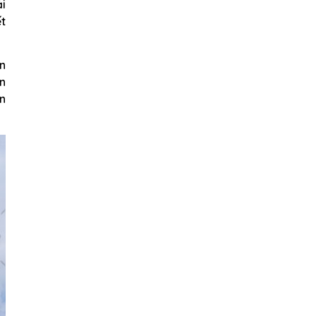
i
ết
ôn
n
n