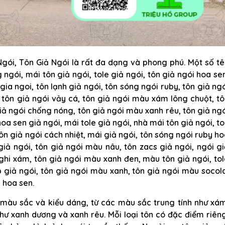
gói, Tôn Giả Ngói là rất đa dạng và phong phú. Một số tê
ngói, mái tôn giả ngói, tole giả ngói, tôn giả ngói hoa se
gia ngoi, tôn lạnh giả ngói, tôn sóng ngói ruby, tôn giả ng
tôn giả ngói vảy cá, tôn giả ngói màu xám lông chuột, t
giả ngói chống nóng, tôn giả ngói màu xanh rêu, tôn giả ng
hoa sen giả ngói, mái tole giả ngói, nhà mái tôn giả ngói, t
tôn giả ngói cách nhiệt, mái giả ngói, tôn sóng ngói ruby h
giả ngói, tôn giả ngói màu nâu, tôn zacs giả ngói, ngói g
ghi xám, tôn giả ngói màu xanh đen, màu tôn giả ngói, to
p giả ngói, tôn giả ngói màu xanh, tôn giả ngói màu socol
 hoa sen.
 màu sắc và kiểu dáng, từ các màu sắc trung tính như xá
ư xanh dương và xanh rêu. Mỗi loại tôn có đặc điểm riên