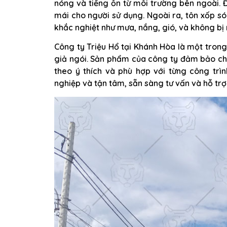
nóng và tiếng ồn từ môi trường bên ngoài.
mái cho người sử dụng. Ngoài ra, tôn xốp són
khắc nghiệt như mưa, nắng, gió, và không bị 
Công ty Triệu Hổ tại Khánh Hòa là một tron
giả ngói. Sản phẩm của công ty đảm bảo ch
theo ý thích và phù hợp với từng công trì
nghiệp và tận tâm, sẵn sàng tư vấn và hỗ tr