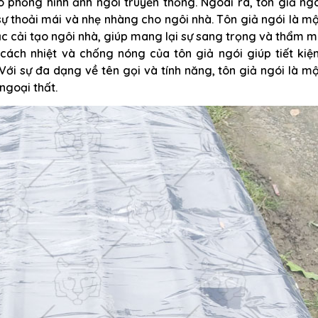
 phỏng hình ảnh ngói truyền thống. Ngoài ra, tôn giả ngó
sự thoải mái và nhẹ nhàng cho ngôi nhà. Tôn giả ngói là m
ặc cải tạo ngôi nhà, giúp mang lại sự sang trọng và thẩm 
 cách nhiệt và chống nóng của tôn giả ngói giúp tiết kiệ
Với sự đa dạng về tên gọi và tính năng, tôn giả ngói là m
 ngoại thất.