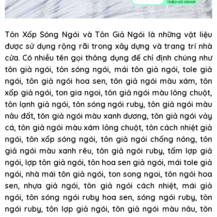
Tôn Xốp Sóng Ngói và Tôn Giả Ngói là những vật liệu
được sử dụng rộng rãi trong xây dựng và trang trí nhà
cửa. Có nhiều tên gọi thông dụng để chỉ định chúng như
tôn giả ngói, tôn sóng ngói, mái tôn giả ngói, tole giả
ngói, tôn giả ngói hoa sen, tôn giả ngói màu xám, tôn
xốp giả ngói, ton gia ngoi, tôn giả ngói màu lông chuột,
tôn lạnh giả ngói, tôn sóng ngói ruby, tôn giả ngói màu
nâu đất, tôn giả ngói màu xanh dương, tôn giả ngói vảy
cá, tôn giả ngói màu xám lông chuột, tôn cách nhiệt giả
ngói, tôn xốp sóng ngói, tôn giả ngói chống nóng, tôn
giả ngói màu xanh rêu, tôn giả ngói ruby, tấm lợp giả
ngói, lợp tôn giả ngói, tôn hoa sen giả ngói, mái tole giả
ngói, nhà mái tôn giả ngói, ton song ngoi, tôn ngói hoa
sen, nhựa giả ngói, tôn giả ngói cách nhiệt, mái giả
ngói, tôn sóng ngói ruby hoa sen, sóng ngói ruby, tôn
ngói ruby, tôn lợp giả ngói, tôn giả ngói màu nâu, tôn