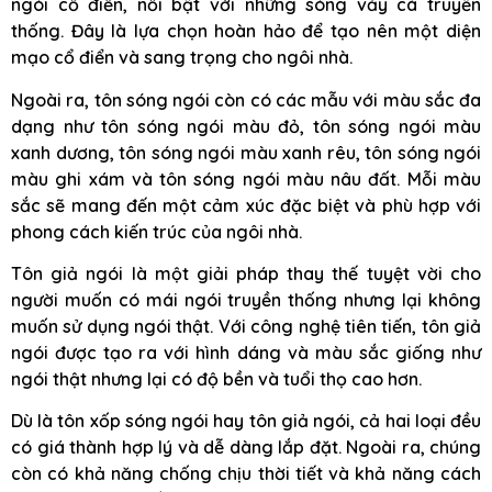
ngói cổ điển, nổi bật với những sóng vảy cá truyền
thống. Đây là lựa chọn hoàn hảo để tạo nên một diện
mạo cổ điển và sang trọng cho ngôi nhà.
Ngoài ra, tôn sóng ngói còn có các mẫu với màu sắc đa
dạng như tôn sóng ngói màu đỏ, tôn sóng ngói màu
xanh dương, tôn sóng ngói màu xanh rêu, tôn sóng ngói
màu ghi xám và tôn sóng ngói màu nâu đất. Mỗi màu
sắc sẽ mang đến một cảm xúc đặc biệt và phù hợp với
phong cách kiến trúc của ngôi nhà.
Tôn giả ngói là một giải pháp thay thế tuyệt vời cho
người muốn có mái ngói truyền thống nhưng lại không
muốn sử dụng ngói thật. Với công nghệ tiên tiến, tôn giả
ngói được tạo ra với hình dáng và màu sắc giống như
ngói thật nhưng lại có độ bền và tuổi thọ cao hơn.
Dù là tôn xốp sóng ngói hay tôn giả ngói, cả hai loại đều
có giá thành hợp lý và dễ dàng lắp đặt. Ngoài ra, chúng
còn có khả năng chống chịu thời tiết và khả năng cách