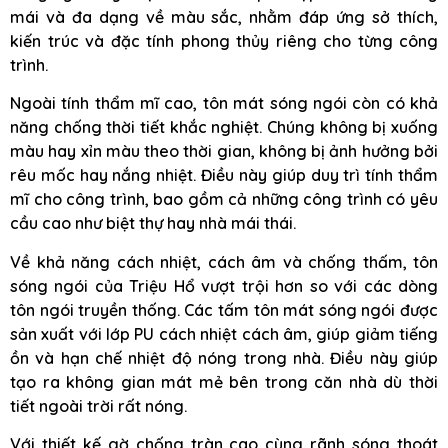
mái và đa dạng về màu sắc, nhằm đáp ứng sở thích,
kiến trúc và đặc tính phong thủy riêng cho từng công
trình.
Ngoài tính thẩm mĩ cao, tôn mát sóng ngói còn có khả
năng chống thời tiết khắc nghiệt. Chúng không bị xuống
màu hay xỉn màu theo thời gian, không bị ảnh hưởng bởi
rêu mốc hay nắng nhiệt. Điều này giúp duy trì tính thẩm
mĩ cho công trình, bao gồm cả những công trình có yêu
cầu cao như biệt thự hay nhà mái thái.
Về khả năng cách nhiệt, cách âm và chống thấm, tôn
sóng ngói của Triệu Hổ vượt trội hơn so với các dòng
tôn ngói truyền thống. Các tấm tôn mát sóng ngói được
sản xuất với lớp PU cách nhiệt cách âm, giúp giảm tiếng
ồn và hạn chế nhiệt độ nóng trong nhà. Điều này giúp
tạo ra không gian mát mẻ bên trong căn nhà dù thời
tiết ngoài trời rất nóng.
Với thiết kế gờ chống tràn cao cùng rãnh sóng thoát