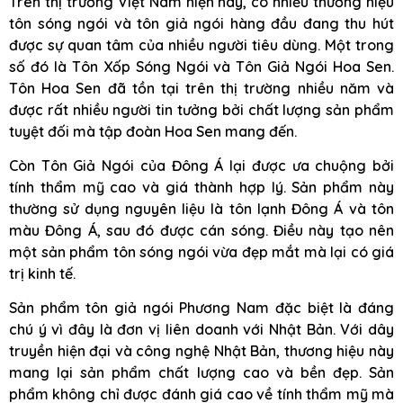
Trên thị trường Việt Nam hiện nay, có nhiều thương hiệu
tôn sóng ngói và tôn giả ngói hàng đầu đang thu hút
được sự quan tâm của nhiều người tiêu dùng. Một trong
số đó là Tôn Xốp Sóng Ngói và Tôn Giả Ngói Hoa Sen.
Tôn Hoa Sen đã tồn tại trên thị trường nhiều năm và
được rất nhiều người tin tưởng bởi chất lượng sản phẩm
tuyệt đối mà tập đoàn Hoa Sen mang đến.
Còn Tôn Giả Ngói của Đông Á lại được ưa chuộng bởi
tính thẩm mỹ cao và giá thành hợp lý. Sản phẩm này
thường sử dụng nguyên liệu là tôn lạnh Đông Á và tôn
màu Đông Á, sau đó được cán sóng. Điều này tạo nên
một sản phẩm tôn sóng ngói vừa đẹp mắt mà lại có giá
trị kinh tế.
Sản phẩm tôn giả ngói Phương Nam đặc biệt là đáng
chú ý vì đây là đơn vị liên doanh với Nhật Bản. Với dây
truyền hiện đại và công nghệ Nhật Bản, thương hiệu này
mang lại sản phẩm chất lượng cao và bền đẹp. Sản
phẩm không chỉ được đánh giá cao về tính thẩm mỹ mà