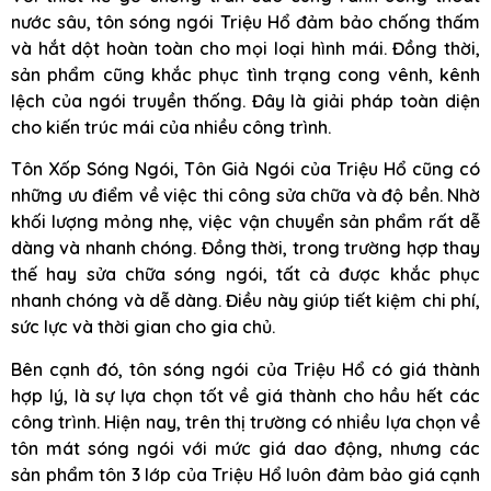
nước sâu, tôn sóng ngói Triệu Hổ đảm bảo chống thấm
và hắt dột hoàn toàn cho mọi loại hình mái. Đồng thời,
sản phẩm cũng khắc phục tình trạng cong vênh, kênh
lệch của ngói truyền thống. Đây là giải pháp toàn diện
cho kiến trúc mái của nhiều công trình.
Tôn Xốp Sóng Ngói, Tôn Giả Ngói của Triệu Hổ cũng có
những ưu điểm về việc thi công sửa chữa và độ bền. Nhờ
khối lượng mỏng nhẹ, việc vận chuyển sản phẩm rất dễ
dàng và nhanh chóng. Đồng thời, trong trường hợp thay
thế hay sửa chữa sóng ngói, tất cả được khắc phục
nhanh chóng và dễ dàng. Điều này giúp tiết kiệm chi phí,
sức lực và thời gian cho gia chủ.
Bên cạnh đó, tôn sóng ngói của Triệu Hổ có giá thành
hợp lý, là sự lựa chọn tốt về giá thành cho hầu hết các
công trình. Hiện nay, trên thị trường có nhiều lựa chọn về
tôn mát sóng ngói với mức giá dao động, nhưng các
sản phẩm tôn 3 lớp của Triệu Hổ luôn đảm bảo giá cạnh