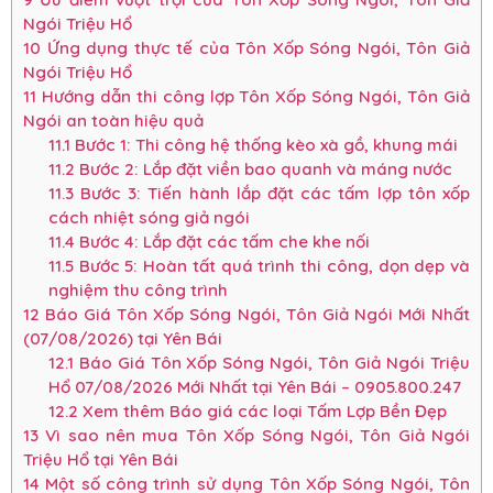
Ngói Triệu Hổ
10
Ứng dụng thực tế của Tôn Xốp Sóng Ngói, Tôn Giả
Ngói Triệu Hổ
11
Hướng dẫn thi công lợp Tôn Xốp Sóng Ngói, Tôn Giả
Ngói an toàn hiệu quả
11.1
Bước 1: Thi công hệ thống kèo xà gồ, khung mái
11.2
Bước 2: Lắp đặt viền bao quanh và máng nước
11.3
Bước 3: Tiến hành lắp đặt các tấm lợp tôn xốp
cách nhiệt sóng giả ngói
11.4
Bước 4: Lắp đặt các tấm che khe nối
11.5
Bước 5: Hoàn tất quá trình thi công, dọn dẹp và
nghiệm thu công trình
12
Báo Giá Tôn Xốp Sóng Ngói, Tôn Giả Ngói Mới Nhất
(07/08/2026) tại Yên Bái
12.1
Báo Giá Tôn Xốp Sóng Ngói, Tôn Giả Ngói Triệu
Hổ 07/08/2026 Mới Nhất tại Yên Bái – 0905.800.247
12.2
Xem thêm Báo giá các loại Tấm Lợp Bền Đẹp
13
Vì sao nên mua Tôn Xốp Sóng Ngói, Tôn Giả Ngói
Triệu Hổ tại Yên Bái
14
Một số công trình sử dụng Tôn Xốp Sóng Ngói, Tôn