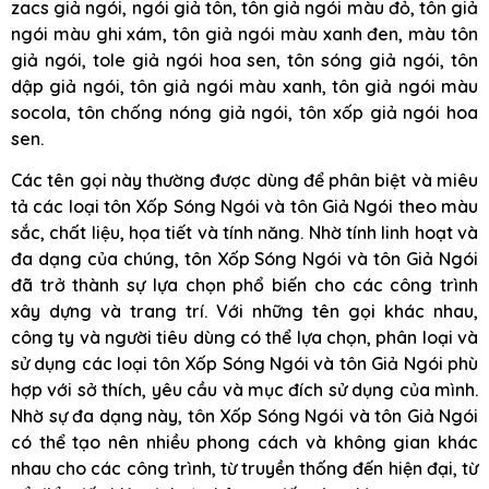
zacs giả ngói, ngói giả tôn, tôn giả ngói màu đỏ, tôn giả
ngói màu ghi xám, tôn giả ngói màu xanh đen, màu tôn
giả ngói, tole giả ngói hoa sen, tôn sóng giả ngói, tôn
dập giả ngói, tôn giả ngói màu xanh, tôn giả ngói màu
socola, tôn chống nóng giả ngói, tôn xốp giả ngói hoa
sen.
Các tên gọi này thường được dùng để phân biệt và miêu
tả các loại tôn Xốp Sóng Ngói và tôn Giả Ngói theo màu
sắc, chất liệu, họa tiết và tính năng. Nhờ tính linh hoạt và
đa dạng của chúng, tôn Xốp Sóng Ngói và tôn Giả Ngói
đã trở thành sự lựa chọn phổ biến cho các công trình
xây dựng và trang trí. Với những tên gọi khác nhau,
công ty và người tiêu dùng có thể lựa chọn, phân loại và
sử dụng các loại tôn Xốp Sóng Ngói và tôn Giả Ngói phù
hợp với sở thích, yêu cầu và mục đích sử dụng của mình.
Nhờ sự đa dạng này, tôn Xốp Sóng Ngói và tôn Giả Ngói
có thể tạo nên nhiều phong cách và không gian khác
nhau cho các công trình, từ truyền thống đến hiện đại, từ