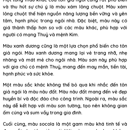
và thu hút sự chú ý là màu xám lông chuột. Màu xám
lông chuột thể hiện nguồn năng lượng bền vững và yên
tâm, hạnh phúc trong ngôi nhà. Đặc biệt, màu này có
giá thành thấp hơn so với các màu khác, phù hợp với
người có mạng Thuỷ và mệnh Kim.
Màu xanh dương cũng là một lựa chọn phổ biến cho tôn
giả ngói. Màu xanh dương mang lại vẻ trang nhã, nhẹ
nhàng và mát mẻ cho ngôi nhà. Màu sơn này phù hợp
với gia chủ có mệnh Thuỷ, mang đến may mắn, tiền tài,
hạnh phúc và sức khỏe.
Một màu sắc khác không thể bỏ qua khi nhắc đến tôn
giả ngói là màu nâu đất. Màu nâu đất mang đến vẻ đẹp
huyền bí và độc đáo cho công trình. Ngoài ra, màu sắc
này dễ kết hợp với màu sơn tường, tạo nên không gian
ấm cúng và sum vầy trong gia đình.
Cuối cùng, màu socola là một gam màu khá tinh tế và