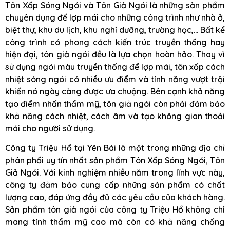
Tôn Xốp Sóng Ngói và Tôn Giả Ngói là những sản phẩm
chuyên dụng để lợp mái cho những công trình như nhà ở,
biệt thự, khu du lịch, khu nghỉ dưỡng, trường học,… Bất kể
công trình có phong cách kiến trúc truyền thống hay
hiện đại, tôn giả ngói đều là lựa chọn hoàn hảo. Thay vì
sử dụng ngói màu truyền thống để lợp mái, tôn xốp cách
nhiệt sóng ngói có nhiều ưu điểm và tính năng vượt trội
khiến nó ngày càng được ưa chuộng. Bên cạnh khả năng
tạo điểm nhấn thẩm mỹ, tôn giả ngói còn phải đảm bảo
khả năng cách nhiệt, cách âm và tạo không gian thoải
mái cho người sử dụng.
Công ty Triệu Hổ tại Yên Bái là một trong những địa chỉ
phân phối uy tín nhất sản phẩm Tôn Xốp Sóng Ngói, Tôn
Giả Ngói. Với kinh nghiệm nhiều năm trong lĩnh vực này,
công ty đảm bảo cung cấp những sản phẩm có chất
lượng cao, đáp ứng đầy đủ các yêu cầu của khách hàng.
Sản phẩm tôn giả ngói của công ty Triệu Hổ không chỉ
mang tính thẩm mỹ cao mà còn có khả năng chống