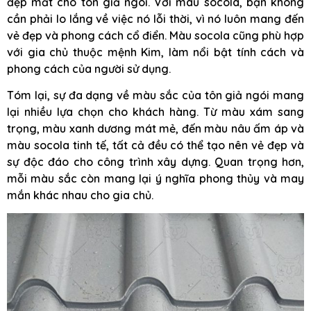
đẹp mắt cho tôn giả ngói. Với màu socola, bạn không
cần phải lo lắng về việc nó lỗi thời, vì nó luôn mang đến
vẻ đẹp và phong cách cổ điển. Màu socola cũng phù hợp
với gia chủ thuộc mệnh Kim, làm nổi bật tính cách và
phong cách của người sử dụng.
Tóm lại, sự đa dạng về màu sắc của tôn giả ngói mang
lại nhiều lựa chọn cho khách hàng. Từ màu xám sang
trọng, màu xanh dương mát mẻ, đến màu nâu ấm áp và
màu socola tinh tế, tất cả đều có thể tạo nên vẻ đẹp và
sự độc đáo cho công trình xây dựng. Quan trọng hơn,
mỗi màu sắc còn mang lại ý nghĩa phong thủy và may
mắn khác nhau cho gia chủ.