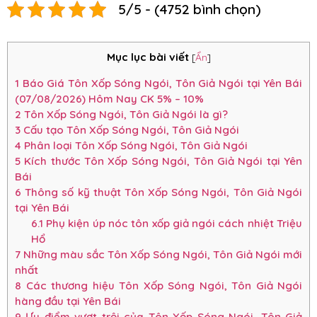
5/5 - (4752 bình chọn)
Mục lục bài viết
[
Ẩn
]
1
Báo Giá Tôn Xốp Sóng Ngói, Tôn Giả Ngói tại Yên Bái
(07/08/2026) Hôm Nay CK 5% – 10%
2
Tôn Xốp Sóng Ngói, Tôn Giả Ngói là gì?
3
Cấu tạo Tôn Xốp Sóng Ngói, Tôn Giả Ngói
4
Phân loại Tôn Xốp Sóng Ngói, Tôn Giả Ngói
5
Kích thước Tôn Xốp Sóng Ngói, Tôn Giả Ngói tại Yên
Bái
6
Thông số kỹ thuật Tôn Xốp Sóng Ngói, Tôn Giả Ngói
tại Yên Bái
6.1
Phụ kiện úp nóc tôn xốp giả ngói cách nhiệt Triệu
Hổ
7
Những màu sắc Tôn Xốp Sóng Ngói, Tôn Giả Ngói mới
nhất
8
Các thương hiệu Tôn Xốp Sóng Ngói, Tôn Giả Ngói
hàng đầu tại Yên Bái
9
Ưu điểm vượt trội của Tôn Xốp Sóng Ngói, Tôn Giả