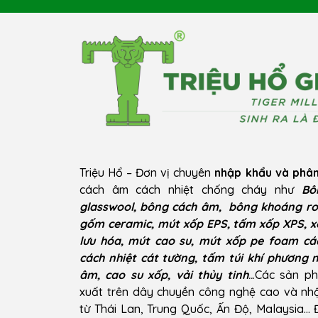
Triệu Hổ – Đơn vị chuyên
nhập khẩu và phân
cách âm cách nhiệt chống cháy như
Bô
glasswool, bông cách âm, bông khoáng ro
gốm ceramic, mút xốp EPS, tấm xốp XPS, x
lưu hóa, mút cao su, mút xốp pe foam cá
cách nhiệt cát tường, tấm túi khí phương 
âm, cao su xốp, vải thủy tinh
..
.Các sản p
xuất trên dây chuyền công nghệ cao và n
từ Thái Lan, Trung Quốc, Ấn Độ, Malaysia…