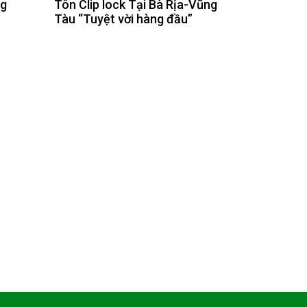
ng
Tôn Clip lock Tại Bà Rịa-Vũng
Tàu “Tuyệt vời hàng đầu”