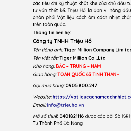
các tiêu chí kỹ thuật khắt khe của chủ đầu t
tư vấn thết kế. Triệu Hổ là đơn vị hàng đầ
phân phối Vật liệu cách âm cách nhiệt ch
trên toàn quốc.
Thông tin liên hệ:
Công ty TNHH Triệu Hổ
Tên tiếng anh:
Tiger Million Company Limite
Tên viết tắt:
Tiger Million Co .,Ltd
Kho hàng:
BẮC – TRUNG – NAM
Giao hàng:
TOÀN QUỐC 63 TỈNH THÀNH
Gọi mua hàng:
0905.800.247
Website:
https://vatlieucachamcachnhiet.
Email:
info@trieuho.vn
Mã số thuế
:
0401821116
được cấp bởi Sở Kế 
Tư Thành Phố Đà Nẵng