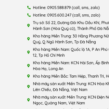
Hotline: 0905.588.879 (call, sms, zalo)
Hotline: 0905.600.247 (call, sms, zalo)
Trụ sở: Số 22, Đường Đôi Khu Dầu Khí, Ph
Hành Sơn (Hòa Quý cũ), Thành Phố Đà Nẵ
Kho hàng Miền Trung: 30 Hằng Phương Nữ 
Quý, Q Ngũ Hành Sơn, Tp Đà Nẵng
Kho hàng Miền Nam: Quốc lộ 1A, P An Phú
12, Tp Hồ Chí Minh
Kho hàng Miền Nam: KCN Hải Sơn, Ấp Bình 
Hòa Hạ, Long An
Kho hàng Miền Bắc: Tam Hiệp, Thanh Trì, H
Nhà máy sản xuất Miền Trung: KCN Hòa K
Liên Chiểu, Đà Nẵng, Việt Nam
Nhà máy sản xuất Miền Trung: KCN Điện N
Ngọc, Quảng Nam, Việt Nam