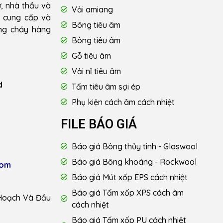
ư, nhà thầu và
Vải amiang
u cung cấp và
Bông tiêu âm
ống cháy hàng
Bông tiêu âm
Gỗ tiêu âm
Vải nỉ tiêu âm
d
Tấm tiêu âm sợi ép
Phụ kiện cách âm cách nhiệt
FILE BÁO GIÁ
Báo giá Bông thủy tinh - Glaswool
Báo giá Bông khoáng - Rockwool
com
Báo giá Mút xốp EPS cách nhiệt
Báo giá Tấm xốp XPS cách âm
Hoạch Và Đầu
cách nhiệt
Báo giá Tấm xốp PU cách nhiệt