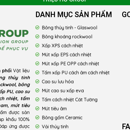
DANH MỤC SẢN PHẨM
G
Bông thủy tinh - Glaswool
Bông khoáng rockwool
Xốp XPS cách nhiệt
Mút xốp EPS cách nhiệt
Mút xốp PE OPP cách nhiệt
 phối
Vật liệu
Tấm xốp PU cách âm cách nhiệt
ng thủy tinh
Cao su lưu hóa
ckwool, bông
Mút cao su xốp eva
ốp PU, cao su
ch nhiệt, tấm
Tấm cách nhiệt Cát Tường
nam, mút tiêu
Mút tiêu âm
hẩm được sản
Bông gốm Ceramic
hập khẩu 100%
F
 Đáp ứng được
Vải thủy tinh