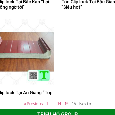
ip lock Tại Bắc Kạn “Lợi
Tôn Clip lock Tại Bắc Gia
ông ngờ tới”
“Siêu hot”
lip lock Tại An Giang “Top
« Previous
1
…
14
15
16
Next »
TRIỆU HỔ GROUP