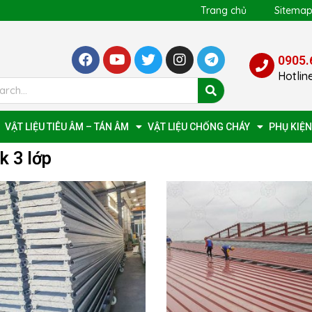
Trang chủ
Sitema
0905.
Hotlin
VẬT LIỆU TIÊU ÂM – TÁN ÂM
VẬT LIỆU CHỐNG CHÁY
PHỤ KIỆN
k 3 lớp