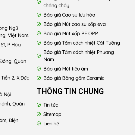
chống cháy
Báo giá Cao su lưu hóa
Báo giá Mút cao su xốp eva
ường Ngũ
Báo giá Mút xốp PE OPP
ng, Việt Nam.
Báo giá Tấm cách nhiệt Cát Tường
Sĩ, P Hòa
Báo giá Tấm cách nhiệt Phương
Nam
 Đông, Quận
Báo giá Mút tiêu âm
Tiền 2, X.Đức
Báo giá Bông gốm Ceramic
THÔNG TIN CHUNG
à Nội
hánh, Quận
Tin tức
Sitemap
am, Điện
Liên hệ