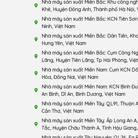
Nhà máy sản xuất Miền Bắc: Khu công ng
Khê, Huyện Đông Anh, Thành phố Hà Nội, 
Nhà máy sản xuất Miền Bắc: KCN Tiên Sơn,
Ninh, Việt Nam
Nhà máy sản xuất Miền Bắc: Dân Tiến, Kho
Hưng Yên, Việt Nam
Nhà máy sản xuất Miền Bắc: Cụm Công Ngh
Lãng, Huyện Tiên Lãng, Tp Hải Phòng, Việ
Nhà máy sản xuất Miền Nam: Cụm KCN Dốc
Hòa, Đồng Nai, Việt Nam
Nhà máy sản xuất Miền Nam: KCN Bình Đ
An Bình, Dĩ An, Bình Dương, Việt Nam
Nhà máy sản xuất Miền Tây: QL91, Thuận A
Cần Thơ, Việt Nam
Nhà máy sản xuất Miền Tây: Ấp Long An A, 
Tắc, Huyện Châu Thành A, Tỉnh Hậu Giang,
Nhà máy sản xuất Tây Nguyên: QL26, Ea 