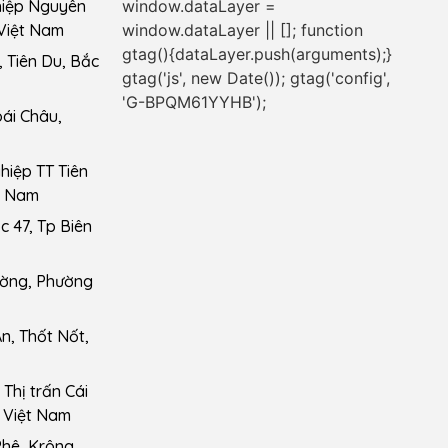
window.dataLayer =
hiệp Nguyên
window.dataLayer || []; function
Việt Nam
gtag(){dataLayer.push(arguments);}
 Tiên Du, Bắc
gtag('js', new Date()); gtag('config',
'G-BPQM61YYHB');
ái Châu,
iệp TT Tiên
t Nam
 47, Tp Biên
ường, Phường
n, Thốt Nốt,
Thị trấn Cái
 Việt Nam
Phê, Krông