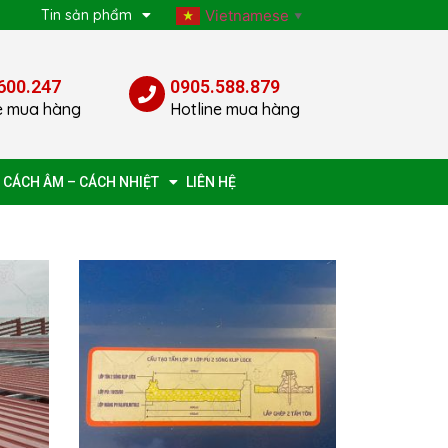
p
Tin sản phẩm
Vietnamese
▼
600.247
0905.588.879
e mua hàng
Hotline mua hàng
 CÁCH ÂM – CÁCH NHIỆT
LIÊN HỆ