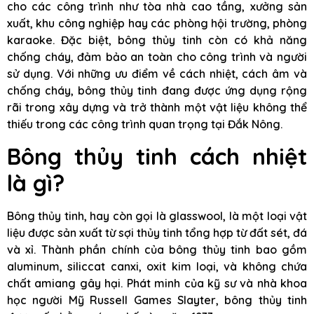
cho các công trình như tòa nhà cao tầng, xưởng sản
xuất, khu công nghiệp hay các phòng hội trường, phòng
karaoke. Đặc biệt, bông thủy tinh còn có khả năng
chống cháy, đảm bảo an toàn cho công trình và người
sử dụng. Với những ưu điểm về cách nhiệt, cách âm và
chống cháy, bông thủy tinh đang được ứng dụng rộng
rãi trong xây dựng và trở thành một vật liệu không thể
thiếu trong các công trình quan trọng tại Đắk Nông.
Bông thủy tinh cách nhiệt
là gì?
Bông thủy tinh, hay còn gọi là glasswool, là một loại vật
liệu được sản xuất từ sợi thủy tinh tổng hợp từ đất sét, đá
và xỉ. Thành phần chính của bông thủy tinh bao gồm
aluminum, siliccat canxi, oxit kim loại, và không chứa
chất amiang gây hại. Phát minh của kỹ sư và nhà khoa
học người Mỹ Russell Games Slayter, bông thủy tinh