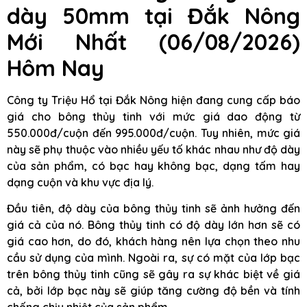
dày 50mm
tại Đắk Nông
Mới Nhất (06/08/2026)
Hôm Nay
Công ty Triệu Hổ tại Đắk Nông hiện đang cung cấp báo
giá cho bông thủy tinh với mức giá dao động từ
550.000đ/cuộn đến 995.000đ/cuộn. Tuy nhiên, mức giá
này sẽ phụ thuộc vào nhiều yếu tố khác nhau như độ dày
của sản phẩm, có bạc hay không bạc, dạng tấm hay
dạng cuộn và khu vực địa lý.
Đầu tiên, độ dày của bông thủy tinh sẽ ảnh hưởng đến
giá cả của nó. Bông thủy tinh có độ dày lớn hơn sẽ có
giá cao hơn, do đó, khách hàng nên lựa chọn theo nhu
cầu sử dụng của mình. Ngoài ra, sự có mặt của lớp bạc
trên bông thủy tinh cũng sẽ gây ra sự khác biệt về giá
cả, bởi lớp bạc này sẽ giúp tăng cường độ bền và tính