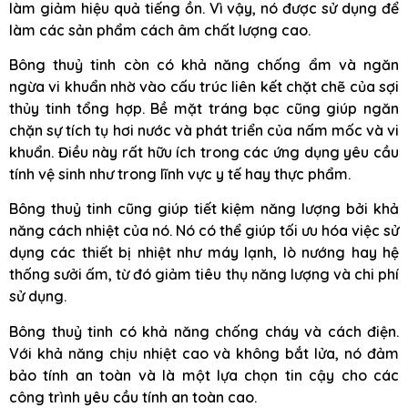
làm giảm hiệu quả tiếng ồn. Vì vậy, nó được sử dụng để
làm các sản phẩm cách âm chất lượng cao.
Bông thuỷ tinh còn có khả năng chống ẩm và ngăn
ngừa vi khuẩn nhờ vào cấu trúc liên kết chặt chẽ của sợi
thủy tinh tổng hợp. Bề mặt tráng bạc cũng giúp ngăn
chặn sự tích tụ hơi nước và phát triển của nấm mốc và vi
khuẩn. Điều này rất hữu ích trong các ứng dụng yêu cầu
tính vệ sinh như trong lĩnh vực y tế hay thực phẩm.
Bông thuỷ tinh cũng giúp tiết kiệm năng lượng bởi khả
năng cách nhiệt của nó. Nó có thể giúp tối ưu hóa việc sử
dụng các thiết bị nhiệt như máy lạnh, lò nướng hay hệ
thống sưởi ấm, từ đó giảm tiêu thụ năng lượng và chi phí
sử dụng.
Bông thuỷ tinh có khả năng chống cháy và cách điện.
Với khả năng chịu nhiệt cao và không bắt lửa, nó đảm
bảo tính an toàn và là một lựa chọn tin cậy cho các
công trình yêu cầu tính an toàn cao.