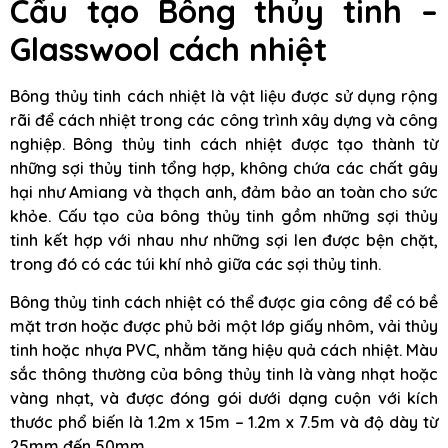
Cấu tạo Bông thủy tinh –
Glasswool cách nhiệt
Bông thủy tinh cách nhiệt là vật liệu được sử dụng rộng
rãi để cách nhiệt trong các công trình xây dựng và công
nghiệp. Bông thủy tinh cách nhiệt được tạo thành từ
những sợi thủy tinh tổng hợp, không chứa các chất gây
hại như Amiang và thạch anh, đảm bảo an toàn cho sức
khỏe. Cấu tạo của bông thủy tinh gồm những sợi thủy
tinh kết hợp với nhau như những sợi len được bện chặt,
trong đó có các túi khí nhỏ giữa các sợi thủy tinh.
Bông thủy tinh cách nhiệt có thể được gia công để có bề
mặt trơn hoặc được phủ bởi một lớp giấy nhôm, vải thủy
tinh hoặc nhựa PVC, nhằm tăng hiệu quả cách nhiệt. Màu
sắc thông thường của bông thủy tinh là vàng nhạt hoặc
vàng nhạt, và được đóng gói dưới dạng cuộn với kích
thước phổ biến là 1.2m x 15m – 1.2m x 7.5m và độ dày từ
25mm đến 50mm.