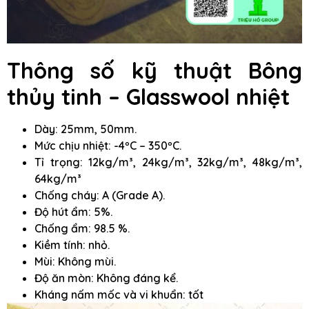
Thông số kỹ thuật Bông
thủy tinh – Glasswool nhiệt
Dày: 25mm, 50mm.
Mức chịu nhiệt: -4ºC – 350ºC.
Tỉ trọng: 12kg/m³, 24kg/m³, 32kg/m³, 48kg/m³,
64kg/m³
Chống cháy: A (Grade A).
Độ hút ẩm: 5%.
Chống ẩm: 98.5 %.
Kiềm tính: nhỏ.
Mùi: Không mùi.
Độ ăn mòn: Không đáng kể.
Kháng nấm mốc và vi khuẩn: tốt