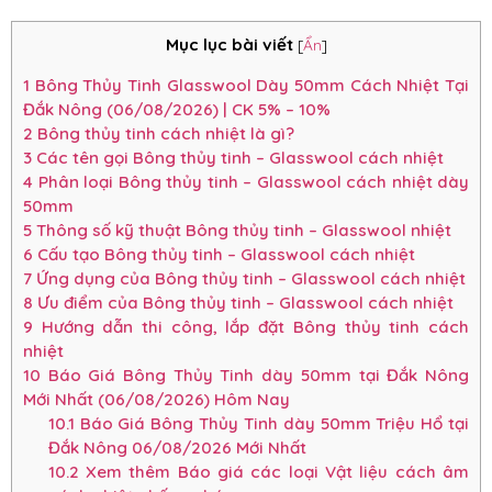
Mục lục bài viết
[
Ẩn
]
1
Bông Thủy Tinh Glasswool Dày 50mm Cách Nhiệt Tại
Đắk Nông (06/08/2026) | CK 5% – 10%
2
Bông thủy tinh cách nhiệt là gì?
3
Các tên gọi Bông thủy tinh – Glasswool cách nhiệt
4
Phân loại Bông thủy tinh – Glasswool cách nhiệt dày
50mm
5
Thông số kỹ thuật Bông thủy tinh – Glasswool nhiệt
6
Cấu tạo Bông thủy tinh – Glasswool cách nhiệt
7
Ứng dụng của Bông thủy tinh – Glasswool cách nhiệt
8
Ưu điểm của Bông thủy tinh – Glasswool cách nhiệt
9
Hướng dẫn thi công, lắp đặt Bông thủy tinh cách
nhiệt
10
Báo Giá Bông Thủy Tinh dày 50mm tại Đắk Nông
Mới Nhất (06/08/2026) Hôm Nay
10.1
Báo Giá Bông Thủy Tinh dày 50mm Triệu Hổ tại
Đắk Nông 06/08/2026 Mới Nhất
10.2
Xem thêm Báo giá các loại Vật liệu cách âm