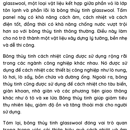
glasswool, một loại vật liệu kết hợp giữa phần vỏ là lớp
tôn lạnh và phần lõi là bông thủy tinh glasswool. Tấm
panel này có khả năng cách âm, cách nhiệt và cách
điện tốt, đồng thời có khả năng chống nước vượt trội
hơn so với bông thủy tinh thông thường. Điều này làm
cho nó trở thành một vật liệu xây dựng lý tưởng, bền nhẹ
và dễ thi công.
Bông thủy tinh cách nhiệt cũng được sử dụng rộng rãi
trong các ngành công nghiệp khác nhau. Nó được sử
dụng để cách nhiệt các thiết bị công nghiệp như lò nung,
lò hơi, lò sấy, bồn chứa và đường ống. Ngoài ra, bông
thủy tinh cũng được sử dụng để cách nhiệt cho tàu biển,
giàn khoan, nhà giàn và các phương tiện giao thông
khác như ô tô và xe lửa. Bông thủy tinh giúp giảm tiêu
thụ nhiên liệu, giảm độ ồn và tăng thoải mái cho người
sử dụng.
Tóm lại, bông thủy tinh glasswool đóng vai trò quan
trọng trong việc cải thiện hiệu quả cách nhiệt và âm