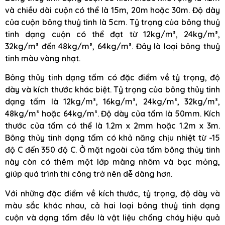
và chiều dài cuộn có thể là 15m, 20m hoặc 30m. Độ dày
của cuộn bông thuỷ tinh là 5cm. Tỷ trọng của bông thuỷ
tinh dạng cuộn có thể đạt từ 12kg/m³, 24kg/m³,
32kg/m³ đến 48kg/m³, 64kg/m³. Đây là loại bông thuỷ
tinh màu vàng nhạt.
Bông thủy tinh dạng tấm có đặc điểm về tỷ trọng, độ
dày và kích thước khác biệt. Tỷ trọng của bông thủy tinh
dạng tấm là 12kg/m³, 16kg/m³, 24kg/m³, 32kg/m³,
48kg/m³ hoặc 64kg/m³. Độ dày của tấm là 50mm. Kích
thước của tấm có thể là 1.2m x 2mm hoặc 1.2m x 3m.
Bông thủy tinh dạng tấm có khả năng chịu nhiệt từ -15
độ C đến 350 độ C. Ở mặt ngoài của tấm bông thủy tinh
này còn có thêm một lớp màng nhôm và bạc mỏng,
giúp quá trình thi công trở nên dễ dàng hơn.
Với những đặc điểm về kích thước, tỷ trọng, độ dày và
màu sắc khác nhau, cả hai loại bông thuỷ tinh dạng
cuộn và dạng tấm đều là vật liệu chống cháy hiệu quả