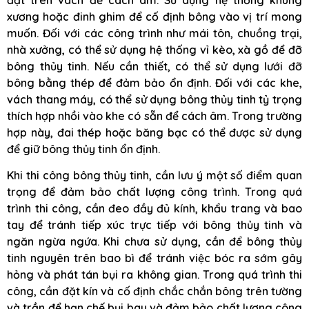
đặt trên vách để cách âm. Sử dụng hệ thống khung
xương hoặc đinh ghim để cố định bông vào vị trí mong
muốn. Đối với các công trình như mái tôn, chuồng trại,
nhà xưởng, có thể sử dụng hệ thống vỉ kèo, xà gồ để đỡ
bông thủy tinh. Nếu cần thiết, có thể sử dụng lưới đỡ
bông bằng thép để đảm bảo ổn định. Đối với các khe,
vách thang máy, có thể sử dụng bông thủy tinh tỷ trọng
thích hợp nhồi vào khe có sẵn để cách âm. Trong trường
hợp này, đai thép hoặc băng bạc có thể được sử dụng
để giữ bông thủy tinh ổn định.
Khi thi công bông thủy tinh, cần lưu ý một số điểm quan
trọng để đảm bảo chất lượng công trình. Trong quá
trình thi công, cần đeo đầy đủ kính, khẩu trang và bao
tay để tránh tiếp xúc trực tiếp với bông thủy tinh và
ngăn ngừa ngứa. Khi chưa sử dụng, cần để bông thủy
tinh nguyên trên bao bì để tránh việc bóc ra sớm gây
hỏng và phát tán bụi ra không gian. Trong quá trình thi
công, cần đặt kín và cố định chắc chắn bông trên tường
và trần để hạn chế bụi bay và đảm bảo chất lượng công