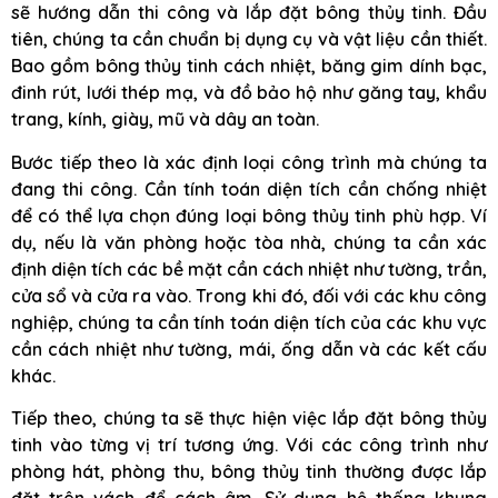
sẽ hướng dẫn thi công và lắp đặt bông thủy tinh. Đầu
tiên, chúng ta cần chuẩn bị dụng cụ và vật liệu cần thiết.
Bao gồm bông thủy tinh cách nhiệt, băng gim dính bạc,
đinh rút, lưới thép mạ, và đồ bảo hộ như găng tay, khẩu
trang, kính, giày, mũ và dây an toàn.
Bước tiếp theo là xác định loại công trình mà chúng ta
đang thi công. Cần tính toán diện tích cần chống nhiệt
để có thể lựa chọn đúng loại bông thủy tinh phù hợp. Ví
dụ, nếu là văn phòng hoặc tòa nhà, chúng ta cần xác
định diện tích các bề mặt cần cách nhiệt như tường, trần,
cửa sổ và cửa ra vào. Trong khi đó, đối với các khu công
nghiệp, chúng ta cần tính toán diện tích của các khu vực
cần cách nhiệt như tường, mái, ống dẫn và các kết cấu
khác.
Tiếp theo, chúng ta sẽ thực hiện việc lắp đặt bông thủy
tinh vào từng vị trí tương ứng. Với các công trình như
phòng hát, phòng thu, bông thủy tinh thường được lắp