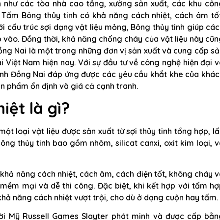
ớn như các tòa nhà cao tầng, xưởng sản xuất, các khu côn
. Tấm Bông thủy tinh có khả năng cách nhiệt, cách âm tốt
ới cấu trúc sợi dạng vật liệu mỏng, Bông thủy tinh giúp cá
 vào. Đồng thời, khả năng chống cháy của vật liệu này cũ
ồng Nai là một trong những đơn vị sản xuất và cung cấp s
 Việt Nam hiện nay. Với sự đầu tư về công nghệ hiện đại 
 tinh Đồng Nai đáp ứng được các yêu cầu khắt khe của khá
n phẩm ổn định và giá cả cạnh tranh.
iệt là gì?
một loại vật liệu được sản xuất từ sợi thủy tinh tổng hợp, l
bông thủy tinh bao gồm nhôm, silicat canxi, oxit kim loại, 
 khả năng cách nhiệt, cách âm, cách điện tốt, không cháy 
 mềm mại và dễ thi công. Đặc biệt, khi kết hợp với tấm h
khả năng cách nhiệt vượt trội, cho dù ở dạng cuộn hay tấm.
ười Mỹ Russell Games Slayter phát minh và được cấp bằn