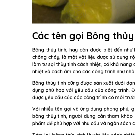
Các tên gọi Bông thủy 
Bông thủy tinh, hay còn được biết đến như 
chống cháy, là một vật liệu được sử dụng r
làm từ sợi thủy tinh cách nhiệt, có khả năng
nhiệt và cách âm cho các công trình như nhà
Bông thủy tinh cũng được sản xuất dưới dạ
dụng phù hợp với yêu cầu của công trình. Đặ
được yêu cầu của các công trình có môi trườ
Với nhiều tên gọi và ứng dụng phong phú, g
bông thủy tinh, người dùng cần tham khảo 
phẩm để phù hợp với nhu cầu và ngân sách c
Tóm lại, bông thủy tinh là vật liệu cách nhi