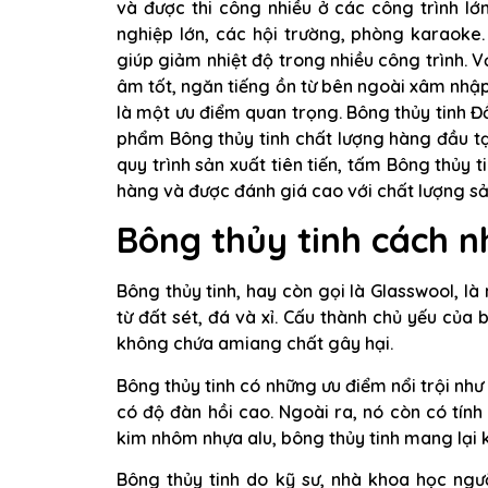
và được thi công nhiều ở các công trình l
nghiệp lớn, các hội trường, phòng karaoke
giúp giảm nhiệt độ trong nhiều công trình. V
âm tốt, ngăn tiếng ồn từ bên ngoài xâm nhập
là một ưu điểm quan trọng. Bông thủy tinh Đ
phẩm Bông thủy tinh chất lượng hàng đầu tại
quy trình sản xuất tiên tiến, tấm Bông thủy
hàng và được đánh giá cao với chất lượng sả
Bông thủy tinh cách nh
Bông thủy tinh, hay còn gọi là Glasswool, là 
từ đất sét, đá và xỉ. Cấu thành chủ yếu của 
không chứa amiang chất gây hại.
Bông thủy tinh có những ưu điểm nổi trội như
có độ đàn hồi cao. Ngoài ra, nó còn có tính
kim nhôm nhựa alu, bông thủy tinh mang lại 
Bông thủy tinh do kỹ sư, nhà khoa học ng