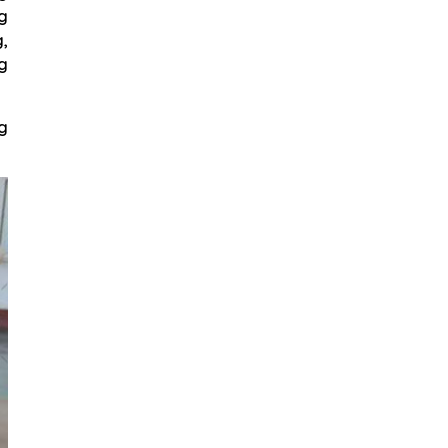
ng
,
g
ng