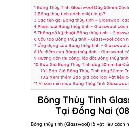
1
Bông Thủy Tinh Glasswool Dày 50mm Cách N
2
Bông thủy tinh cách nhiệt là gì?
3
Các tên gọi Bông thủy tinh – Glasswool các
4
Phân loại Bông thủy tinh – Glasswool các
5
Thông số kỹ thuật Bông thủy tinh – Glasswo
6
Cấu tạo Bông thủy tinh – Glasswool cách n
7
Ứng dụng của Bông thủy tinh – Glasswool 
8
Ưu điểm của Bông thủy tinh – Glasswool cá
9
Hướng dẫn thi công, lắp đặt Bông thủy tinh
10
Báo Giá Bông Thủy Tinh dày 50mm tại Đồ
10.1
Báo Giá Bông Thủy Tinh dày 50mm Tri
10.2
Xem thêm Báo giá các loại Vật liệu 
11
Vì sao nên mua Bông Thủy Tinh Glasswool 
Bông Thủy Tinh Gla
Tại Đồng Nai (0
Bông thủy tinh (Glasswool) là vật liệu cách