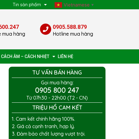
p
Tin sản phẩm
Vietnamese
▼
600.247
0905.588.879
e mua hàng
Hotline mua hàng
 CÁCH ÂM – CÁCH NHIỆT
LIÊN HỆ
TƯ VẤN BÁN HÀNG
Gọi mua hàng:
0905 800 247
Từ 07h30 - 22h00 (T2 - CN)
TRIỆU HỔ CAM KẾT
1. Cam kết chính hãng 100%.
2. Giá cả cạnh tranh, hợp lý.
3. Đảm bảo chất lượng vượt trội.