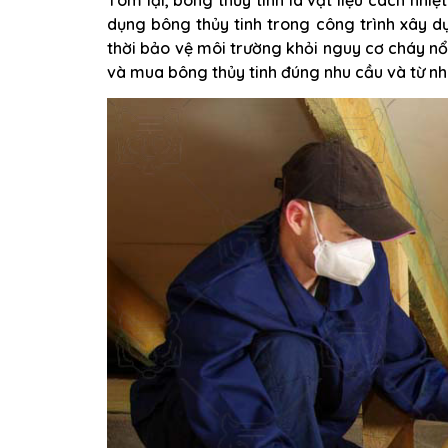
dụng bông thủy tinh trong công trình xây 
thời bảo vệ môi trường khỏi nguy cơ cháy nổ
và mua bông thủy tinh đúng nhu cầu và từ nh