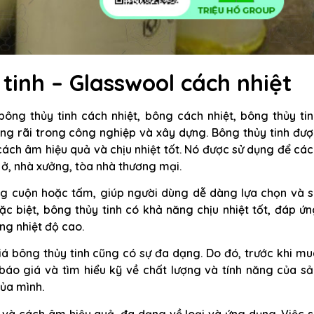
tinh – Glasswool cách nhiệt
bông thủy tinh cách nhiệt, bông cách nhiệt, bông thủy ti
ộng rãi trong công nghiệp và xây dựng. Bông thủy tinh đư
 cách âm hiệu quả và chịu nhiệt tốt. Nó được sử dụng để cá
 ở, nhà xưởng, tòa nhà thương mại.
ng cuộn hoặc tấm, giúp người dùng dễ dàng lựa chọn và s
c biệt, bông thủy tinh có khả năng chịu nhiệt tốt, đáp ứ
ng nhiệt độ cao.
iá bông thủy tinh cũng có sự đa dạng. Do đó, trước khi m
báo giá và tìm hiểu kỹ về chất lượng và tính năng của sả
ủa mình.
ệt và cách âm hiệu quả, đa dạng về loại và ứng dụng. Việc 