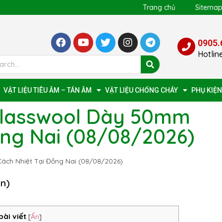
Trang chủ
Sitema
0905.
Hotlin
VẬT LIỆU TIÊU ÂM – TÁN ÂM
VẬT LIỆU CHỐNG CHÁY
PHỤ KIỆN
Glasswool Dày 50mm
ồng Nai (08/08/2026)
ách Nhiệt Tại Đồng Nai (08/08/2026)
ọn)
bài viết
[
Ẩn
]