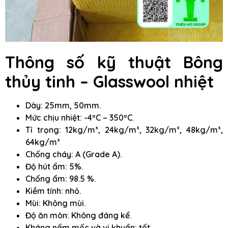
Thông số kỹ thuật Bông
thủy tinh – Glasswool nhiệt
Dày: 25mm, 50mm.
Mức chịu nhiệt: -4ºC – 350ºC.
Tỉ trọng: 12kg/m³, 24kg/m³, 32kg/m³, 48kg/m³,
64kg/m³
Chống cháy: A (Grade A).
Độ hút ẩm: 5%.
Chống ẩm: 98.5 %.
Kiềm tính: nhỏ.
Mùi: Không mùi.
Độ ăn mòn: Không đáng kể.
Kháng nấm mốc và vi khuẩn: tốt