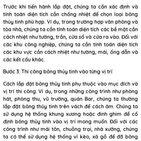
Trước khi tiến hành lắp đặt, chúng ta cần xác định và
tính toán diện tích cần chống nhiệt để chọn loại bông
thủy tinh phù hợp. Ví dụ, trong trường hợp văn phòng và
tòa nhà, chúng ta cần tính toán diện tích các bề mặt cần
cách nhiệt như tường, trần, cửa sổ và cửa ra vào. Đối với
các khu công nghiệp, chúng ta cần tính toán diện tích
các khu vực cần cách nhiệt như tường, mái, ống dẫn và
các kết cấu khác.
Bước 3: Thi công bông thủy tinh vào từng vị trí
Cách lắp đặt bông thủy tinh phụ thuộc vào mục đích và
vị trí thi công. Ví dụ, trong những công trình như phòng
hát, phòng thu, vũ trường, quán Bar, chúng ta thường
lắp đặt bông thủy tinh trên vách để cách âm. Chúng ta
sử dụng hệ thống khung xương hoặc đinh ghim để cố
định bông thủy tinh vào vị trí mong muốn. Đối với các
công trình như mái tôn, chuồng trại, nhà xưởng, chúng
ta có thể sử dụng hệ thống vỉ kèo, xà gồ để đỡ bông