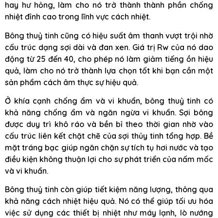
hay hư hỏng, làm cho nó trở thành thành phần chống
nhiệt đỉnh cao trong lĩnh vực cách nhiệt.
Bông thuỷ tinh cũng có hiệu suất âm thanh vượt trội nhờ
cấu trúc dạng sợi dài và đan xen. Giá trị Rw của nó dao
động từ 25 đến 40, cho phép nó làm giảm tiếng ồn hiệu
quả, làm cho nó trở thành lựa chọn tốt khi bạn cần một
sản phẩm cách âm thực sự hiệu quả.
Ở khía cạnh chống ẩm và vi khuẩn, bông thuỷ tinh có
khả năng chống ẩm và ngăn ngừa vi khuẩn. Sợi bông
được duy trì khô ráo và bền bỉ theo thời gian nhờ vào
cấu trúc liên kết chặt chẽ của sợi thủy tinh tổng hợp. Bề
mặt tráng bạc giúp ngăn chặn sự tích tụ hơi nước và tạo
điều kiện không thuận lợi cho sự phát triển của nấm mốc
và vi khuẩn.
Bông thuỷ tinh còn giúp tiết kiệm năng lượng, thông qua
khả năng cách nhiệt hiệu quả. Nó có thể giúp tối ưu hóa
việc sử dụng các thiết bị nhiệt như máy lạnh, lò nướng