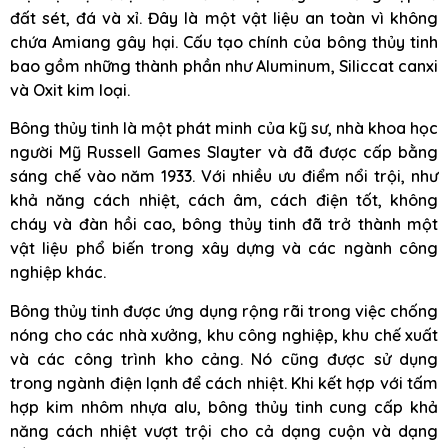
đất sét, đá và xỉ. Đây là một vật liệu an toàn vì không
chứa Amiang gây hại. Cấu tạo chính của bông thủy tinh
bao gồm những thành phần như Aluminum, Siliccat canxi
và Oxit kim loại.
Bông thủy tinh là một phát minh của kỹ sư, nhà khoa học
người Mỹ Russell Games Slayter và đã được cấp bằng
sáng chế vào năm 1933. Với nhiều ưu điểm nổi trội, như
khả năng cách nhiệt, cách âm, cách điện tốt, không
cháy và đàn hồi cao, bông thủy tinh đã trở thành một
vật liệu phổ biến trong xây dựng và các ngành công
nghiệp khác.
Bông thủy tinh được ứng dụng rộng rãi trong việc chống
nóng cho các nhà xưởng, khu công nghiệp, khu chế xuất
và các công trình kho cảng. Nó cũng được sử dụng
trong ngành điện lạnh để cách nhiệt. Khi kết hợp với tấm
hợp kim nhôm nhựa alu, bông thủy tinh cung cấp khả
năng cách nhiệt vượt trội cho cả dạng cuộn và dạng