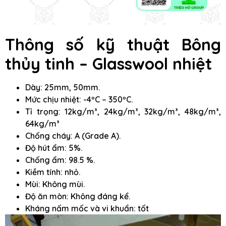
Thông số kỹ thuật Bông
thủy tinh – Glasswool nhiệt
Dày: 25mm, 50mm.
Mức chịu nhiệt: -4ºC – 350ºC.
Tỉ trọng: 12kg/m³, 24kg/m³, 32kg/m³, 48kg/m³,
64kg/m³
Chống cháy: A (Grade A).
Độ hút ẩm: 5%.
Chống ẩm: 98.5 %.
Kiềm tính: nhỏ.
Mùi: Không mùi.
Độ ăn mòn: Không đáng kể.
Kháng nấm mốc và vi khuẩn: tốt