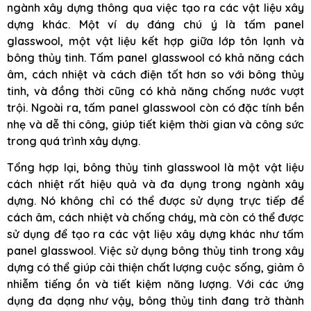
ngành xây dựng thông qua việc tạo ra các vật liệu xây
dựng khác. Một ví dụ đáng chú ý là tấm panel
glasswool, một vật liệu kết hợp giữa lớp tôn lạnh và
bông thủy tinh. Tấm panel glasswool có khả năng cách
âm, cách nhiệt và cách điện tốt hơn so với bông thủy
tinh, và đồng thời cũng có khả năng chống nước vượt
trội. Ngoài ra, tấm panel glasswool còn có đặc tính bền
nhẹ và dễ thi công, giúp tiết kiệm thời gian và công sức
trong quá trình xây dựng.
Tổng hợp lại, bông thủy tinh glasswool là một vật liệu
cách nhiệt rất hiệu quả và đa dụng trong ngành xây
dựng. Nó không chỉ có thể được sử dụng trực tiếp để
cách âm, cách nhiệt và chống cháy, mà còn có thể được
sử dụng để tạo ra các vật liệu xây dựng khác như tấm
panel glasswool. Việc sử dụng bông thủy tinh trong xây
dựng có thể giúp cải thiện chất lượng cuộc sống, giảm ô
nhiễm tiếng ồn và tiết kiệm năng lượng. Với các ứng
dụng đa dạng như vậy, bông thủy tinh đang trở thành