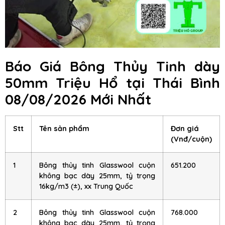
Báo Giá Bông Thủy Tinh dày
50mm Triệu Hổ
tại Thái Bình
08/08/2026 Mới Nhất
Stt
Tên sản phẩm
Đơn giá
(Vnđ/cuộn)
1
Bông thủy tinh Glasswool cuộn
651.200
không bạc dày 25mm, tỷ trọng
16kg/m3 (±), xx Trung Quốc
2
Bông thủy tinh Glasswool cuộn
768.000
không bạc dày 25mm, tỷ trọng