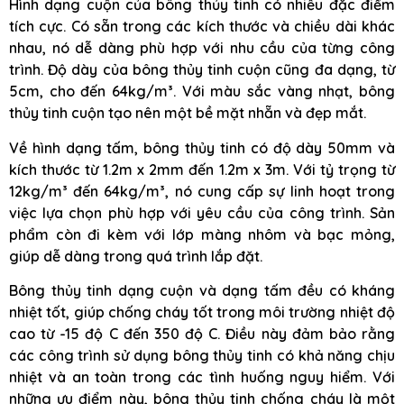
Hình dạng cuộn của bông thủy tinh có nhiều đặc điểm
tích cực. Có sẵn trong các kích thước và chiều dài khác
nhau, nó dễ dàng phù hợp với nhu cầu của từng công
trình. Độ dày của bông thủy tinh cuộn cũng đa dạng, từ
5cm, cho đến 64kg/m³. Với màu sắc vàng nhạt, bông
thủy tinh cuộn tạo nên một bề mặt nhẵn và đẹp mắt.
Về hình dạng tấm, bông thủy tinh có độ dày 50mm và
kích thước từ 1.2m x 2mm đến 1.2m x 3m. Với tỷ trọng từ
12kg/m³ đến 64kg/m³, nó cung cấp sự linh hoạt trong
việc lựa chọn phù hợp với yêu cầu của công trình. Sản
phẩm còn đi kèm với lớp màng nhôm và bạc mỏng,
giúp dễ dàng trong quá trình lắp đặt.
Bông thủy tinh dạng cuộn và dạng tấm đều có kháng
nhiệt tốt, giúp chống cháy tốt trong môi trường nhiệt độ
cao từ -15 độ C đến 350 độ C. Điều này đảm bảo rằng
các công trình sử dụng bông thủy tinh có khả năng chịu
nhiệt và an toàn trong các tình huống nguy hiểm. Với
những ưu điểm này, bông thủy tinh chống cháy là một