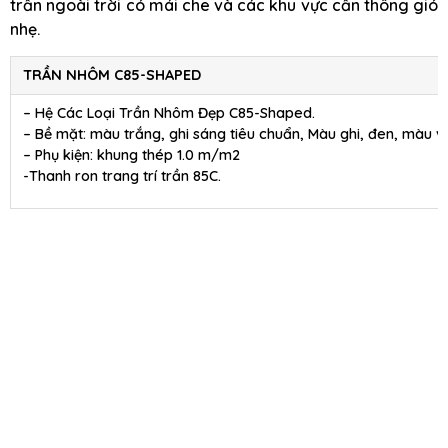
trần ngoài trời có mái che và các khu vực cần thông gió
nhẹ.
TRẦN NHÔM C85-SHAPED
– Hệ Các Loại Trần Nhôm Đẹp C85-Shaped.
– Bề mặt: màu trắng, ghi sáng tiêu chuẩn, Màu ghi, đen, màu 
– Phụ kiện: khung thép 1.0 m/m2
-Thanh ron trang trí trần 85C.