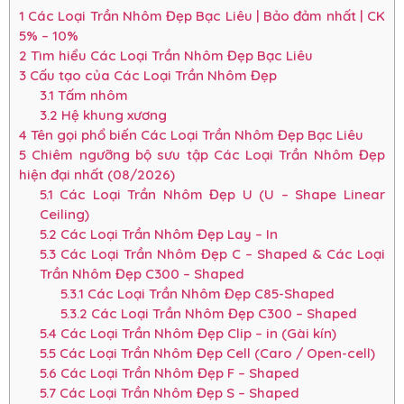
1
Các Loại Trần Nhôm Đẹp Bạc Liêu | Bảo đảm nhất | CK
5% – 10%
2
Tìm hiểu Các Loại Trần Nhôm Đẹp Bạc Liêu
3
Cấu tạo của Các Loại Trần Nhôm Đẹp
3.1
Tấm nhôm
3.2
Hệ khung xương
4
Tên gọi phổ biến Các Loại Trần Nhôm Đẹp Bạc Liêu
5
Chiêm ngưỡng bộ sưu tập Các Loại Trần Nhôm Đẹp
hiện đại nhất (08/2026)
5.1
Các Loại Trần Nhôm Đẹp U (U – Shape Linear
Ceiling)
5.2
Các Loại Trần Nhôm Đẹp Lay – In
5.3
Các Loại Trần Nhôm Đẹp C – Shaped & Các Loại
Trần Nhôm Đẹp C300 – Shaped
5.3.1
Các Loại Trần Nhôm Đẹp C85-Shaped
5.3.2
Các Loại Trần Nhôm Đẹp C300 – Shaped
5.4
Các Loại Trần Nhôm Đẹp Clip – in (Gài kín)
5.5
Các Loại Trần Nhôm Đẹp Cell (Caro / Open-cell)
5.6
Các Loại Trần Nhôm Đẹp F – Shaped
5.7
Các Loại Trần Nhôm Đẹp S – Shaped