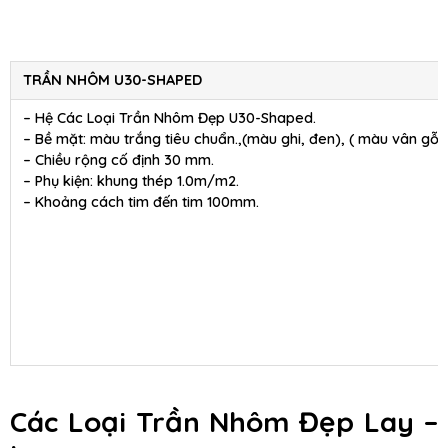
TRẦN NHÔM U30-SHAPED
– Hệ Các Loại Trần Nhôm Đẹp U30-Shaped.
– Bề mặt: màu trắng tiêu chuẩn.,(màu ghi, đen), ( màu vân gỗ )
– Chiều rộng cố định 30 mm.
– Phụ kiện: khung thép 1.0m/m2.
– Khoảng cách tim đến tim 100mm.
Các Loại Trần Nhôm Đẹp Lay –