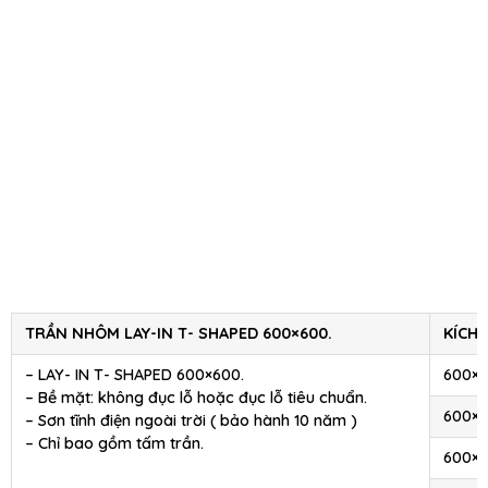
TRẦN NHÔM LAY-IN T- SHAPED 600×600.
KÍCH
– LAY- IN T- SHAPED 600×600.
600×
– Bề mặt: không đục lỗ hoặc đục lỗ tiêu chuẩn.
600×
– Sơn tĩnh điện ngoài trời ( bảo hành 10 năm )
– Chỉ bao gồm tấm trần.
600×