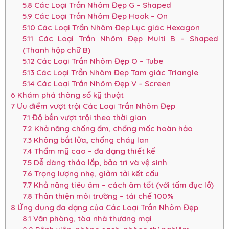
5.8
Các Loại Trần Nhôm Đẹp G – Shaped
5.9
Các Loại Trần Nhôm Đẹp Hook – On
5.10
Các Loại Trần Nhôm Đẹp Lục giác Hexagon
5.11
Các Loại Trần Nhôm Đẹp Multi B – Shaped
(Thanh hộp chữ B)
5.12
Các Loại Trần Nhôm Đẹp O – Tube
5.13
Các Loại Trần Nhôm Đẹp Tam giác Triangle
5.14
Các Loại Trần Nhôm Đẹp V – Screen
6
Khám phá thông số kỹ thuật
7
Ưu điểm vượt trội Các Loại Trần Nhôm Đẹp
7.1
Độ bền vượt trội theo thời gian
7.2
Khả năng chống ẩm, chống mốc hoàn hảo
7.3
Không bắt lửa, chống cháy lan
7.4
Thẩm mỹ cao – đa dạng thiết kế
7.5
Dễ dàng tháo lắp, bảo trì và vệ sinh
7.6
Trọng lượng nhẹ, giảm tải kết cấu
7.7
Khả năng tiêu âm – cách âm tốt (với tấm đục lỗ)
7.8
Thân thiện môi trường – tái chế 100%
8
Ứng dụng đa dạng của Các Loại Trần Nhôm Đẹp
8.1
Văn phòng, tòa nhà thương mại