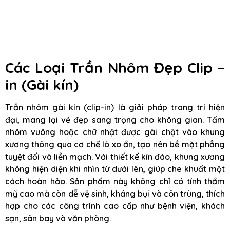
Các Loại Trần Nhôm Đẹp Clip –
in (Gài kín)
Trần nhôm gài kín (clip-in) là giải pháp trang trí hiện
đại, mang lại vẻ đẹp sang trọng cho không gian. Tấm
nhôm vuông hoặc chữ nhật được gài chặt vào khung
xương thông qua cơ chế lò xo ẩn, tạo nên bề mặt phẳng
tuyệt đối và liền mạch. Với thiết kế kín đáo, khung xương
không hiện diện khi nhìn từ dưới lên, giúp che khuất một
cách hoàn hảo. Sản phẩm này không chỉ có tính thẩm
mỹ cao mà còn dễ vệ sinh, kháng bụi và côn trùng, thích
hợp cho các công trình cao cấp như bệnh viện, khách
sạn, sân bay và văn phòng.