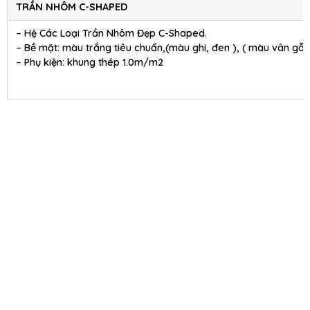
TRẦN NHÔM C-SHAPED
– Hệ Các Loại Trần Nhôm Đẹp C-Shaped.
– Bề mặt: màu trắng tiêu chuẩn,(màu ghi, đen ), ( màu vân gỗ )
– Phụ kiện: khung thép 1.0m/m2