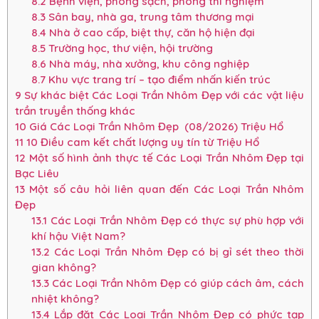
8.2
Bệnh viện, phòng sạch, phòng thí nghiệm
8.3
Sân bay, nhà ga, trung tâm thương mại
8.4
Nhà ở cao cấp, biệt thự, căn hộ hiện đại
8.5
Trường học, thư viện, hội trường
8.6
Nhà máy, nhà xưởng, khu công nghiệp
8.7
Khu vực trang trí – tạo điểm nhấn kiến trúc
9
Sự khác biệt Các Loại Trần Nhôm Đẹp với các vật liệu
trần truyền thống khác
10
Giá Các Loại Trần Nhôm Đẹp (08/2026) Triệu Hổ
11
10 Điều cam kết chất lượng uy tín từ Triệu Hổ
12
Một số hình ảnh thực tế Các Loại Trần Nhôm Đẹp tại
Bạc Liêu
13
Một số câu hỏi liên quan đến Các Loại Trần Nhôm
Đẹp
13.1
Các Loại Trần Nhôm Đẹp có thực sự phù hợp với
khí hậu Việt Nam?
13.2
Các Loại Trần Nhôm Đẹp có bị gỉ sét theo thời
gian không?
13.3
Các Loại Trần Nhôm Đẹp có giúp cách âm, cách
nhiệt không?
13.4
Lắp đặt Các Loại Trần Nhôm Đẹp có phức tạp