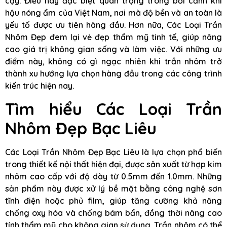
cậy. Điều này đặc biệt quan trọng trong bối cảnh khí
hậu nóng ẩm của Việt Nam, nơi mà độ bền và an toàn là
yếu tố được ưu tiên hàng đầu. Hơn nữa, Các Loại Trần
Nhôm Đẹp đem lại vẻ đẹp thẩm mỹ tinh tế, giúp nâng
cao giá trị không gian sống và làm việc. Với những ưu
điểm này, không có gì ngạc nhiên khi trần nhôm trở
thành xu hướng lựa chọn hàng đầu trong các công trình
kiến trúc hiện nay.
Tìm hiểu Các Loại Trần
Nhôm Đẹp Bạc Liêu
Các Loại Trần Nhôm Đẹp Bạc Liêu là lựa chọn phổ biến
trong thiết kế nội thất hiện đại, được sản xuất từ hợp kim
nhôm cao cấp với độ dày từ 0.5mm đến 1.0mm. Những
sản phẩm này được xử lý bề mặt bằng công nghệ sơn
tĩnh điện hoặc phủ film, giúp tăng cường khả năng
chống oxy hóa và chống bám bẩn, đồng thời nâng cao
tính thẩm mỹ cho không gian sử dụng. Trần nhôm có thể