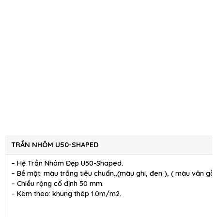
TRẦN NHÔM U50-SHAPED
– Hệ Trần Nhôm Đẹp U50-Shaped.
– Bề mặt: màu trắng tiêu chuẩn.,(màu ghi, đen ), ( màu vân gỗ 
– Chiều rộng cố định 50 mm.
– Kèm theo: khung thép 1.0m/m2.