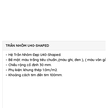
TRẦN NHÔM U40-SHAPED
– Hệ Trần Nhôm Đẹp U40-Shaped.
– Bề mặt: màu trắng tiêu chuẩn.,(màu ghi, đen ), ( màu vân gỗ 
– Chiều rộng cố định 30 mm.
– Phụ kiện: khung thép 1.0m/m2.
– Khoảng cách tim đến tim 100mm.