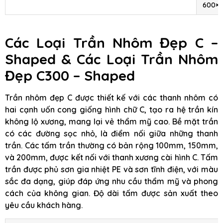
600×
Các Loại Trần Nhôm Đẹp C –
Shaped & Các Loại Trần Nhôm
Đẹp C300 – Shaped
Trần nhôm đẹp C được thiết kế với các thanh nhôm có
hai cạnh uốn cong giống hình chữ C, tạo ra hệ trần kín
không lộ xương, mang lại vẻ thẩm mỹ cao. Bề mặt trần
có các đường sọc nhỏ, là điểm nối giữa những thanh
trần. Các tấm trần thường có bản rộng 100mm, 150mm,
và 200mm, được kết nối với thanh xương cài hình C. Tấm
trần được phủ sơn gia nhiệt PE và sơn tĩnh điện, với màu
sắc đa dạng, giúp đáp ứng nhu cầu thẩm mỹ và phong
cách của không gian. Độ dài tấm được sản xuất theo
yêu cầu khách hàng.