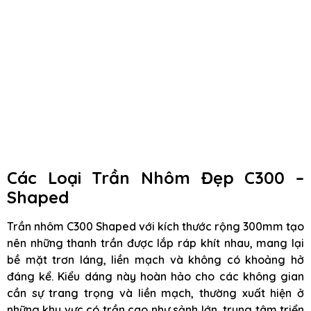
Các Loại Trần Nhôm Đẹp C300 –
Shaped
Trần nhôm C300 Shaped với kích thước rộng 300mm tạo
nên những thanh trần được lắp ráp khít nhau, mang lại
bề mặt trơn láng, liền mạch và không có khoảng hở
đáng kể. Kiểu dáng này hoàn hảo cho các không gian
cần sự trang trọng và liền mạch, thường xuất hiện ở
những khu vực có trần cao như sảnh lớn, trung tâm triển