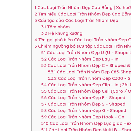
1
Các Loại Trần Nhôm Đẹp Cao Bằng | Xu hướn
2
Tìm hiểu Các Loại Trần Nhôm Đẹp Cao Bằn
3
Cấu tạo của Các Loại Trần Nhôm Đẹp
3.1
Tấm nhôm
3.2
Hệ khung xương
4
Tên gọi phổ biến Các Loại Trần Nhôm Đẹp 
5
Chiêm ngưỡng bộ sưu tập Các Loại Trần Nh
5.1
Các Loại Trần Nhôm Đẹp U (U – Shape Li
5.2
Các Loại Trần Nhôm Đẹp Lay – In
5.3
Các Loại Trần Nhôm Đẹp C – Shaped &
5.3.1
Các Loại Trần Nhôm Đẹp C85-Sha
5.3.2
Các Loại Trần Nhôm Đẹp C300 – 
5.4
Các Loại Trần Nhôm Đẹp Clip – in (Gài k
5.5
Các Loại Trần Nhôm Đẹp Cell (Caro / O
5.6
Các Loại Trần Nhôm Đẹp F – Shaped
5.7
Các Loại Trần Nhôm Đẹp S – Shaped
5.8
Các Loại Trần Nhôm Đẹp G – Shaped
5.9
Các Loại Trần Nhôm Đẹp Hook – On
5.10
Các Loại Trần Nhôm Đẹp Lục giác He
5.11
Các Loại Trần Nhôm Đẹp Multi B – Sha