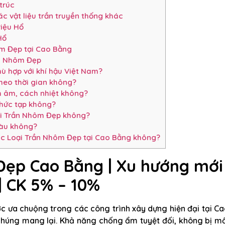
trúc
c vật liệu trần truyền thống khác
iệu Hổ
Hổ
ôm Đẹp tại Cao Bằng
ần Nhôm Đẹp
ù hợp với khí hậu Việt Nam?
heo thời gian không?
 âm, cách nhiệt không?
hức tạp không?
i Trần Nhôm Đẹp không?
màu không?
ác Loại Trần Nhôm Đẹp tại Cao Bằng không?
Đẹp Cao Bằng | Xu hướng mới
| CK 5% – 10%
 ưa chuộng trong các công trình xây dựng hiện đại tại C
chúng mang lại. Khả năng chống ẩm tuyệt đối, không bị mố