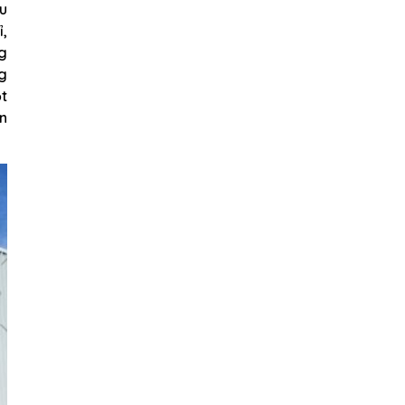
u
,
g
ng
ột
an