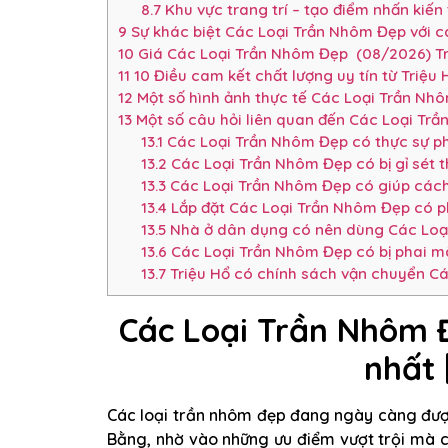
8.7
Khu vực trang trí – tạo điểm nhấn kiến 
9
Sự khác biệt Các Loại Trần Nhôm Đẹp với cá
10
Giá Các Loại Trần Nhôm Đẹp (08/2026) Tr
11
10 Điều cam kết chất lượng uy tín từ Triệu 
12
Một số hình ảnh thực tế Các Loại Trần Nh
13
Một số câu hỏi liên quan đến Các Loại Tr
13.1
Các Loại Trần Nhôm Đẹp có thực sự ph
13.2
Các Loại Trần Nhôm Đẹp có bị gỉ sét t
13.3
Các Loại Trần Nhôm Đẹp có giúp cách
13.4
Lắp đặt Các Loại Trần Nhôm Đẹp có p
13.5
Nhà ở dân dụng có nên dùng Các Loạ
13.6
Các Loại Trần Nhôm Đẹp có bị phai 
13.7
Triệu Hổ có chính sách vận chuyển C
Các Loại Trần Nhôm 
nhất 
Các loại trần nhôm đẹp đang ngày càng được
Bằng, nhờ vào những ưu điểm vượt trội mà 