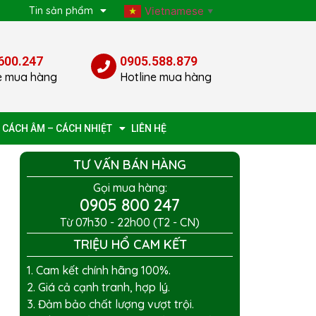
p
Tin sản phẩm
Vietnamese
▼
600.247
0905.588.879
e mua hàng
Hotline mua hàng
 CÁCH ÂM – CÁCH NHIỆT
LIÊN HỆ
TƯ VẤN BÁN HÀNG
Gọi mua hàng:
0905 800 247
Từ 07h30 - 22h00 (T2 - CN)
TRIỆU HỔ CAM KẾT
1. Cam kết chính hãng 100%.
2. Giá cả cạnh tranh, hợp lý.
3. Đảm bảo chất lượng vượt trội.