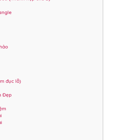
angle
 hảo
m đục lỗ)
m Đẹp
iệm
i
i