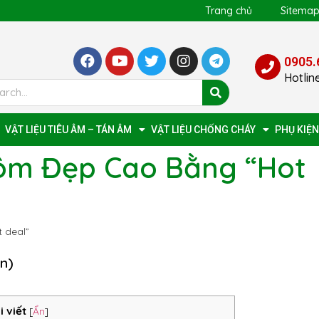
Trang chủ
Sitema
0905.
Hotlin
VẬT LIỆU TIÊU ÂM – TÁN ÂM
VẬT LIỆU CHỐNG CHÁY
PHỤ KIỆN
hôm Đẹp Cao Bằng “Hot
 deal”
ọn)
i viết
[
Ẩn
]