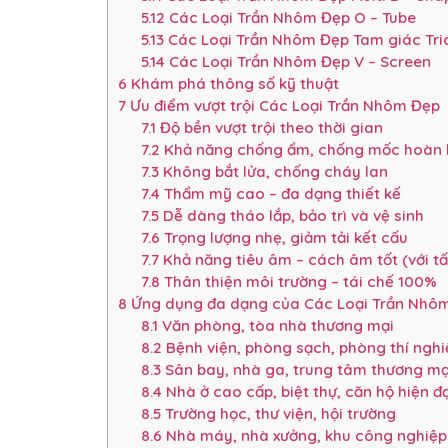
5.12
Các Loại Trần Nhôm Đẹp O – Tube
5.13
Các Loại Trần Nhôm Đẹp Tam giác Tri
5.14
Các Loại Trần Nhôm Đẹp V – Screen
6
Khám phá thông số kỹ thuật
7
Ưu điểm vượt trội Các Loại Trần Nhôm Đẹp
7.1
Độ bền vượt trội theo thời gian
7.2
Khả năng chống ẩm, chống mốc hoàn
7.3
Không bắt lửa, chống cháy lan
7.4
Thẩm mỹ cao – đa dạng thiết kế
7.5
Dễ dàng tháo lắp, bảo trì và vệ sinh
7.6
Trọng lượng nhẹ, giảm tải kết cấu
7.7
Khả năng tiêu âm – cách âm tốt (với tấ
7.8
Thân thiện môi trường – tái chế 100%
8
Ứng dụng đa dạng của Các Loại Trần Nhô
8.1
Văn phòng, tòa nhà thương mại
8.2
Bệnh viện, phòng sạch, phòng thí ngh
8.3
Sân bay, nhà ga, trung tâm thương mạ
8.4
Nhà ở cao cấp, biệt thự, căn hộ hiện đạ
8.5
Trường học, thư viện, hội trường
8.6
Nhà máy, nhà xưởng, khu công nghiệp