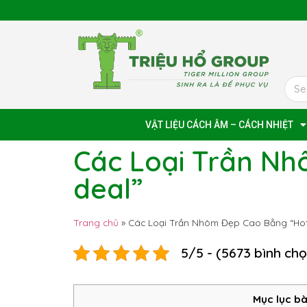
VẬT LIỆU CÁCH ÂM – CÁCH NHIỆT
Các Loại Trần N
deal”
Trang chủ
»
Các Loại Trần Nhôm Đẹp Cao Bằng “Hot
5/5 - (5673 bình ch
Mục lục bà