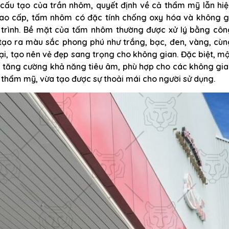
ấu tạo của trần nhôm, quyết định về cả thẩm mỹ lẫn hiệ
ao cấp, tấm nhôm có đặc tính chống oxy hóa và không gỉ
 trình. Bề mặt của tấm nhôm thường được xử lý bằng côn
 tạo ra màu sắc phong phú như trắng, bạc, đen, vàng, cù
oại, tạo nên vẻ đẹp sang trọng cho không gian. Đặc biệt, m
úp tăng cường khả năng tiêu âm, phù hợp cho các không gi
hẩm mỹ, vừa tạo được sự thoải mái cho người sử dụng.