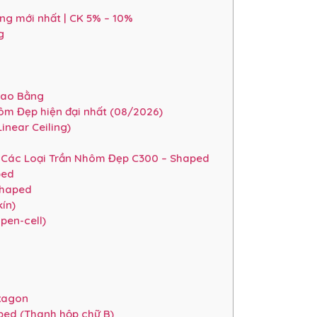
g mới nhất | CK 5% – 10%
g
Cao Bằng
ôm Đẹp hiện đại nhất (08/2026)
near Ceiling)
 Các Loại Trần Nhôm Đẹp C300 – Shaped
ped
Shaped
ín)
pen-cell)
xagon
ped (Thanh hộp chữ B)