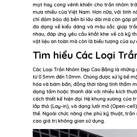
mọt hay cong vênh khiến cho trần nhôm trở
mưa nhiều của Việt Nam. Hơn nữa, với tính 
chỉ đảm bảo độ bền bỉ lâu dài mà còn góp 
đa dạng về kiểu dáng và màu sắc giúp trầ
nhau, đáp ứng yêu cầu khắt khe về cả kỹ t
vật liệu an toàn mà còn là biểu tượng của sự 
Tìm hiểu Các Loại Tr
Các Loại Trần Nhôm Đẹp Cao Bằng là những 
từ 0.5mm đến 1.0mm. Chúng được xử lý bề mặt
hóa và bám bẩn, đồng thời tăng tính thẩm mỹ
dạng tấm hoặc thanh dài với nhiều kích thư
cách thiết kế hiện đại. Hệ khung xương của t
lắp thả (Lay-in), và dạng lưới mở (Open-cell
thế. Ngoài chức năng che phủ kỹ thuật, trầ
cao giá trị không gian sử dụng.