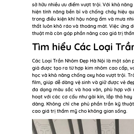
sở hữu nhiều ưu điểm vượt trội. Với khả nă
hiện tính năng bền bỉ và chống cháy hiệu q
trong điều kiện khí hậu nóng ẩm và mưa nhi
thất luôn khô ráo và thoáng mát. Việc ứng
thuật mà còn góp phần nâng cao giá trị thẩm
Tìm hiểu Các Loại Tr
Các Loại Trần Nhôm Đẹp Hà Nội là một sản phẩ
giả được tạo ra từ hợp kim nhôm cao cấp, v
học và khả năng chống oxy hóa vượt trội. Tr
film, giúp dễ dàng vệ sinh và giữ được vẻ đẹ
đa dạng màu sắc và hoa văn, phù hợp với n
hoạt với các cơ cấu như gài kín, lắp thả ha
dàng. Không chỉ che phủ phần trần kỹ thuậ
cao giá trị thẩm mỹ cho không gian sống.