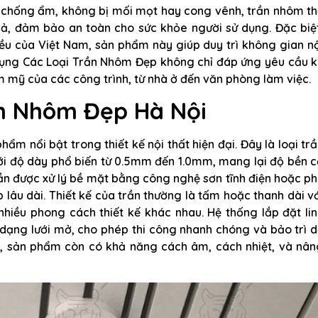
ng chống ẩm, không bị mối mọt hay cong vênh, trần nhôm t
uả, đảm bảo an toàn cho sức khỏe người sử dụng. Đặc biệ
ều của Việt Nam, sản phẩm này giúp duy trì không gian n
 dụng Các Loại Trần Nhôm Đẹp không chỉ đáp ứng yêu cầu k
 mỹ của các công trình, từ nhà ở đến văn phòng làm việc.
ần Nhôm Đẹp Hà Nội
m nổi bật trong thiết kế nội thất hiện đại. Đây là loại tr
ới độ dày phổ biến từ 0.5mm đến 1.0mm, mang lại độ bền 
ần được xử lý bề mặt bằng công nghệ sơn tĩnh điện hoặc p
p lâu dài. Thiết kế của trần thường là tấm hoặc thanh dài v
hiều phong cách thiết kế khác nhau. Hệ thống lắp đặt lin
y dạng lưới mở, cho phép thi công nhanh chóng và bảo trì 
t, sản phẩm còn có khả năng cách âm, cách nhiệt, và nân