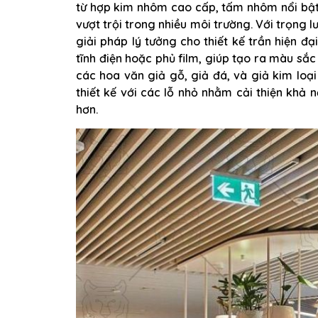
từ hợp kim nhôm cao cấp, tấm nhôm nổi bật
vượt trội trong nhiều môi trường. Với trọng
giải pháp lý tưởng cho thiết kế trần hiện 
tĩnh điện hoặc phủ film, giúp tạo ra màu sắ
các hoa văn giả gỗ, giả đá, và giả kim loạ
thiết kế với các lỗ nhỏ nhằm cải thiện khả 
hơn.