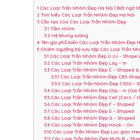
1
Các Loại Trần Nhôm Đẹp Hà Nội | Bất ngờ lớ
2
Tìm hiểu Các Loại Trần Nhôm Đẹp Hà Nội
3
Cấu tạo của Các Loại Trần Nhôm Đẹp
3.1
Tấm nhôm
3.2
Hệ khung xương
4
Tên gọi phổ biến Các Loại Trần Nhôm Đẹp H
5
Chiêm ngưỡng bộ sưu tập Các Loại Trần Nh
5.1
Các Loại Trần Nhôm Đẹp U (U – Shape Li
5.2
Các Loại Trần Nhôm Đẹp Lay – In
5.3
Các Loại Trần Nhôm Đẹp C – Shaped &
5.3.1
Các Loại Trần Nhôm Đẹp C85-Sha
5.3.2
Các Loại Trần Nhôm Đẹp C300 – 
5.4
Các Loại Trần Nhôm Đẹp Clip – in (Gài k
5.5
Các Loại Trần Nhôm Đẹp Cell (Caro / O
5.6
Các Loại Trần Nhôm Đẹp F – Shaped
5.7
Các Loại Trần Nhôm Đẹp S – Shaped
5.8
Các Loại Trần Nhôm Đẹp G – Shaped
5.9
Các Loại Trần Nhôm Đẹp Hook – On
5.10
Các Loại Trần Nhôm Đẹp Lục giác He
5.11
Các Loại Trần Nhôm Đẹp Multi B – Sha