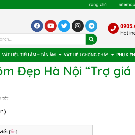
Trang chủ
Sitema
0905.
Hotlin
VẬT LIỆU TIÊU ÂM – TÁN ÂM
VẬT LIỆU CHỐNG CHÁY
PHỤ KIỆN
ôm Đẹp Hà Nội “Trợ giá
 tốt”
ọn)
viết
[
Ẩn
]