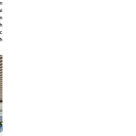
n
ại
ơn
nh
ợc
nh