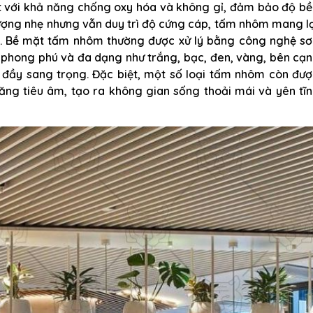
 với khả năng chống oxy hóa và không gỉ, đảm bảo độ bề
 lượng nhẹ nhưng vẫn duy trì độ cứng cáp, tấm nhôm mang l
đại. Bề mặt tấm nhôm thường được xử lý bằng công nghệ s
c phong phú và đa dạng như trắng, bạc, đen, vàng, bên cạ
i đầy sang trọng. Đặc biệt, một số loại tấm nhôm còn đư
năng tiêu âm, tạo ra không gian sống thoải mái và yên tĩ