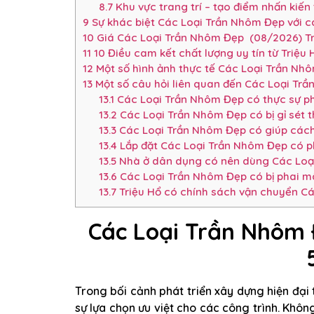
8.7
Khu vực trang trí – tạo điểm nhấn kiến 
9
Sự khác biệt Các Loại Trần Nhôm Đẹp với cá
10
Giá Các Loại Trần Nhôm Đẹp (08/2026) Tr
11
10 Điều cam kết chất lượng uy tín từ Triệu 
12
Một số hình ảnh thực tế Các Loại Trần Nhô
13
Một số câu hỏi liên quan đến Các Loại Tr
13.1
Các Loại Trần Nhôm Đẹp có thực sự ph
13.2
Các Loại Trần Nhôm Đẹp có bị gỉ sét t
13.3
Các Loại Trần Nhôm Đẹp có giúp cách
13.4
Lắp đặt Các Loại Trần Nhôm Đẹp có p
13.5
Nhà ở dân dụng có nên dùng Các Loạ
13.6
Các Loại Trần Nhôm Đẹp có bị phai 
13.7
Triệu Hổ có chính sách vận chuyển Cá
Các Loại Trần Nhôm Đ
Trong bối cảnh phát triển xây dựng hiện đại
sự lựa chọn ưu việt cho các công trình. Khôn