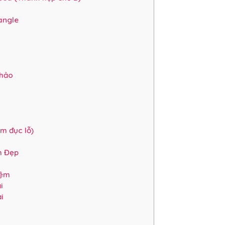
angle
 hảo
m đục lỗ)
m Đẹp
iệm
i
i