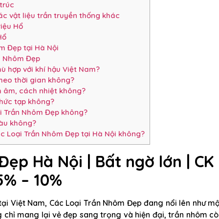
trúc
c vật liệu trần truyền thống khác
iệu Hổ
Hổ
m Đẹp tại Hà Nội
ần Nhôm Đẹp
ù hợp với khí hậu Việt Nam?
heo thời gian không?
 âm, cách nhiệt không?
hức tạp không?
i Trần Nhôm Đẹp không?
màu không?
c Loại Trần Nhôm Đẹp tại Hà Nội không?
ẹp Hà Nội | Bất ngờ lớn | CK
5% – 10%
 tại Việt Nam, Các Loại Trần Nhôm Đẹp đang nổi lên như m
g chỉ mang lại vẻ đẹp sang trọng và hiện đại, trần nhôm c