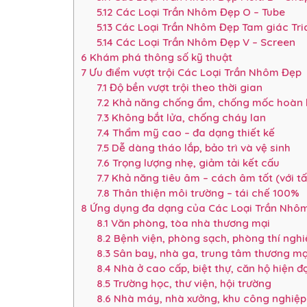
5.12
Các Loại Trần Nhôm Đẹp O – Tube
5.13
Các Loại Trần Nhôm Đẹp Tam giác Tri
5.14
Các Loại Trần Nhôm Đẹp V – Screen
6
Khám phá thông số kỹ thuật
7
Ưu điểm vượt trội Các Loại Trần Nhôm Đẹp
7.1
Độ bền vượt trội theo thời gian
7.2
Khả năng chống ẩm, chống mốc hoàn
7.3
Không bắt lửa, chống cháy lan
7.4
Thẩm mỹ cao – đa dạng thiết kế
7.5
Dễ dàng tháo lắp, bảo trì và vệ sinh
7.6
Trọng lượng nhẹ, giảm tải kết cấu
7.7
Khả năng tiêu âm – cách âm tốt (với tấ
7.8
Thân thiện môi trường – tái chế 100%
8
Ứng dụng đa dạng của Các Loại Trần Nhô
8.1
Văn phòng, tòa nhà thương mại
8.2
Bệnh viện, phòng sạch, phòng thí ngh
8.3
Sân bay, nhà ga, trung tâm thương mạ
8.4
Nhà ở cao cấp, biệt thự, căn hộ hiện đạ
8.5
Trường học, thư viện, hội trường
8.6
Nhà máy, nhà xưởng, khu công nghiệp