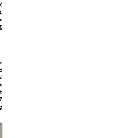
hể
t,
ội
ỹ
ần
cơ
hủ
ới
h
dễ
g