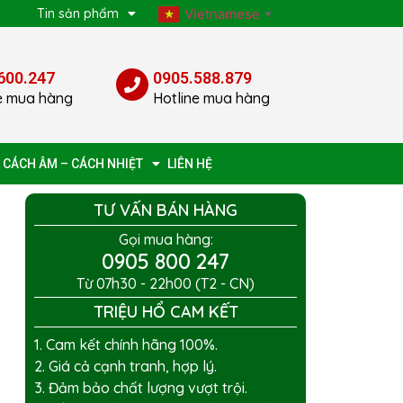
p
Tin sản phẩm
Vietnamese
▼
600.247
0905.588.879
e mua hàng
Hotline mua hàng
 CÁCH ÂM – CÁCH NHIỆT
LIÊN HỆ
TƯ VẤN BÁN HÀNG
Gọi mua hàng:
0905 800 247
Từ 07h30 - 22h00 (T2 - CN)
TRIỆU HỔ CAM KẾT
1. Cam kết chính hãng 100%.
2. Giá cả cạnh tranh, hợp lý.
3. Đảm bảo chất lượng vượt trội.