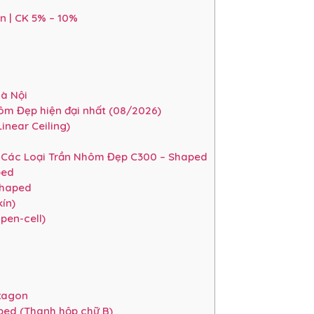
n | CK 5% – 10%
à Nội
ôm Đẹp hiện đại nhất (08/2026)
near Ceiling)
 Các Loại Trần Nhôm Đẹp C300 – Shaped
ped
Shaped
ín)
pen-cell)
xagon
ped (Thanh hộp chữ B)