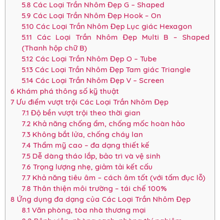
5.8
Các Loại Trần Nhôm Đẹp G – Shaped
5.9
Các Loại Trần Nhôm Đẹp Hook – On
5.10
Các Loại Trần Nhôm Đẹp Lục giác Hexagon
5.11
Các Loại Trần Nhôm Đẹp Multi B – Shaped
(Thanh hộp chữ B)
5.12
Các Loại Trần Nhôm Đẹp O – Tube
5.13
Các Loại Trần Nhôm Đẹp Tam giác Triangle
5.14
Các Loại Trần Nhôm Đẹp V – Screen
6
Khám phá thông số kỹ thuật
7
Ưu điểm vượt trội Các Loại Trần Nhôm Đẹp
7.1
Độ bền vượt trội theo thời gian
7.2
Khả năng chống ẩm, chống mốc hoàn hảo
7.3
Không bắt lửa, chống cháy lan
7.4
Thẩm mỹ cao – đa dạng thiết kế
7.5
Dễ dàng tháo lắp, bảo trì và vệ sinh
7.6
Trọng lượng nhẹ, giảm tải kết cấu
7.7
Khả năng tiêu âm – cách âm tốt (với tấm đục lỗ)
7.8
Thân thiện môi trường – tái chế 100%
8
Ứng dụng đa dạng của Các Loại Trần Nhôm Đẹp
8.1
Văn phòng, tòa nhà thương mại