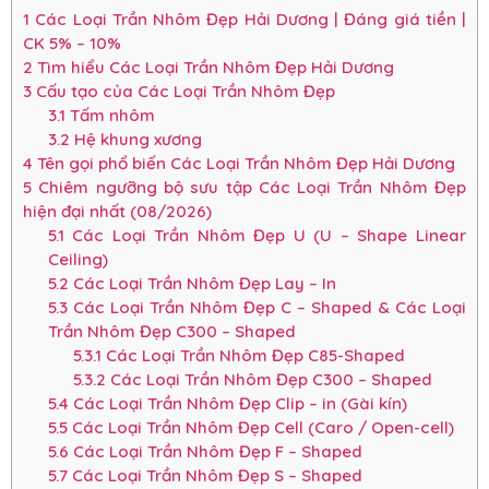
1
Các Loại Trần Nhôm Đẹp Hải Dương | Đáng giá tiền |
CK 5% – 10%
2
Tìm hiểu Các Loại Trần Nhôm Đẹp Hải Dương
3
Cấu tạo của Các Loại Trần Nhôm Đẹp
3.1
Tấm nhôm
3.2
Hệ khung xương
4
Tên gọi phổ biến Các Loại Trần Nhôm Đẹp Hải Dương
5
Chiêm ngưỡng bộ sưu tập Các Loại Trần Nhôm Đẹp
hiện đại nhất (08/2026)
5.1
Các Loại Trần Nhôm Đẹp U (U – Shape Linear
Ceiling)
5.2
Các Loại Trần Nhôm Đẹp Lay – In
5.3
Các Loại Trần Nhôm Đẹp C – Shaped & Các Loại
Trần Nhôm Đẹp C300 – Shaped
5.3.1
Các Loại Trần Nhôm Đẹp C85-Shaped
5.3.2
Các Loại Trần Nhôm Đẹp C300 – Shaped
5.4
Các Loại Trần Nhôm Đẹp Clip – in (Gài kín)
5.5
Các Loại Trần Nhôm Đẹp Cell (Caro / Open-cell)
5.6
Các Loại Trần Nhôm Đẹp F – Shaped
5.7
Các Loại Trần Nhôm Đẹp S – Shaped