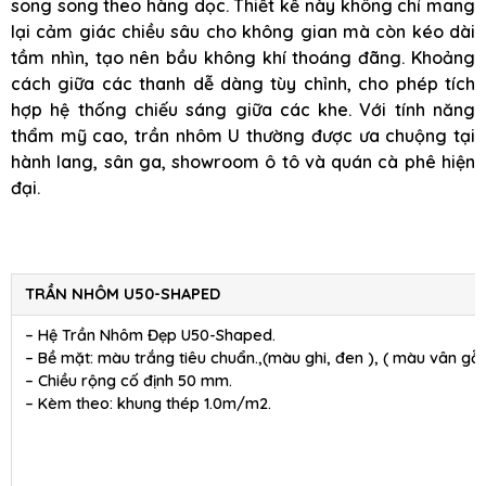
song song theo hàng dọc. Thiết kế này không chỉ mang
lại cảm giác chiều sâu cho không gian mà còn kéo dài
tầm nhìn, tạo nên bầu không khí thoáng đãng. Khoảng
cách giữa các thanh dễ dàng tùy chỉnh, cho phép tích
hợp hệ thống chiếu sáng giữa các khe. Với tính năng
thẩm mỹ cao, trần nhôm U thường được ưa chuộng tại
hành lang, sân ga, showroom ô tô và quán cà phê hiện
đại.
TRẦN NHÔM U50-SHAPED
– Hệ Trần Nhôm Đẹp U50-Shaped.
– Bề mặt: màu trắng tiêu chuẩn.,(màu ghi, đen ), ( màu vân gỗ 
– Chiều rộng cố định 50 mm.
– Kèm theo: khung thép 1.0m/m2.