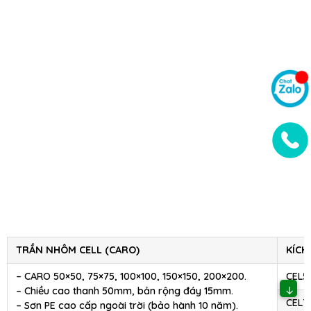
TRẦN NHÔM CELL (CARO)
KÍCH
– CARO 50×50, 75×75, 100×100, 150×150, 200×200.
CEL5
↓
– Chiều cao thanh 50mm, bản rộng đáy 15mm.
CEL7
– Sơn PE cao cấp ngoài trời (bảo hành 10 năm).