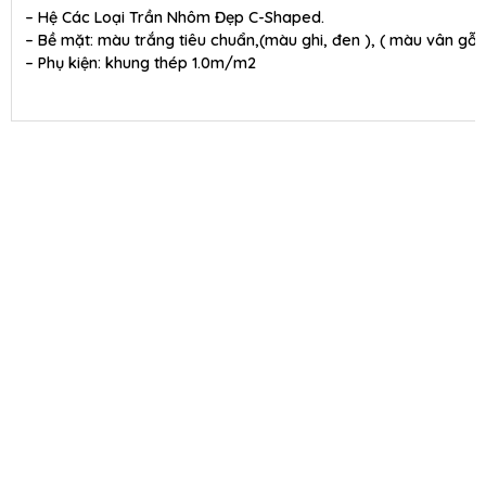
– Hệ Các Loại Trần Nhôm Đẹp C-Shaped.
– Bề mặt: màu trắng tiêu chuẩn,(màu ghi, đen ), ( màu vân gỗ )
– Phụ kiện: khung thép 1.0m/m2