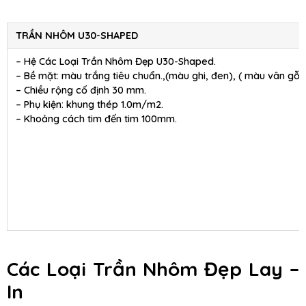
TRẦN NHÔM U30-SHAPED
– Hệ Các Loại Trần Nhôm Đẹp U30-Shaped.
– Bề mặt: màu trắng tiêu chuẩn.,(màu ghi, đen), ( màu vân gỗ )
– Chiều rộng cố định 30 mm.
– Phụ kiện: khung thép 1.0m/m2.
– Khoảng cách tim đến tim 100mm.
Các Loại Trần Nhôm Đẹp Lay –
In