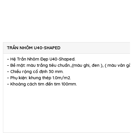
TRẦN NHÔM U40-SHAPED
– Hệ Trần Nhôm Đẹp U40-Shaped.
– Bề mặt: màu trắng tiêu chuẩn.,(màu ghi, đen ), ( màu vân gỗ 
– Chiều rộng cố định 30 mm.
– Phụ kiện: khung thép 1.0m/m2.
– Khoảng cách tim đến tim 100mm.