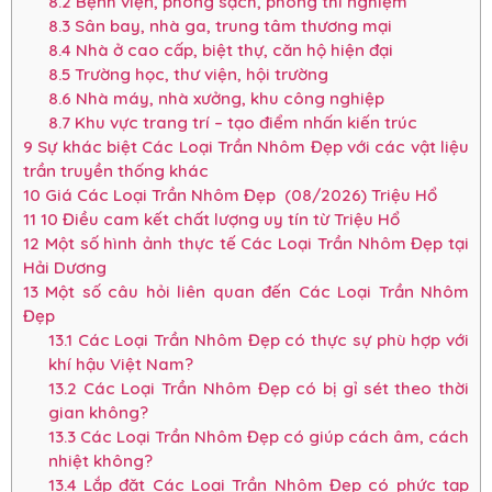
8.2
Bệnh viện, phòng sạch, phòng thí nghiệm
8.3
Sân bay, nhà ga, trung tâm thương mại
8.4
Nhà ở cao cấp, biệt thự, căn hộ hiện đại
8.5
Trường học, thư viện, hội trường
8.6
Nhà máy, nhà xưởng, khu công nghiệp
8.7
Khu vực trang trí – tạo điểm nhấn kiến trúc
9
Sự khác biệt Các Loại Trần Nhôm Đẹp với các vật liệu
trần truyền thống khác
10
Giá Các Loại Trần Nhôm Đẹp (08/2026) Triệu Hổ
11
10 Điều cam kết chất lượng uy tín từ Triệu Hổ
12
Một số hình ảnh thực tế Các Loại Trần Nhôm Đẹp tại
Hải Dương
13
Một số câu hỏi liên quan đến Các Loại Trần Nhôm
Đẹp
13.1
Các Loại Trần Nhôm Đẹp có thực sự phù hợp với
khí hậu Việt Nam?
13.2
Các Loại Trần Nhôm Đẹp có bị gỉ sét theo thời
gian không?
13.3
Các Loại Trần Nhôm Đẹp có giúp cách âm, cách
nhiệt không?
13.4
Lắp đặt Các Loại Trần Nhôm Đẹp có phức tạp