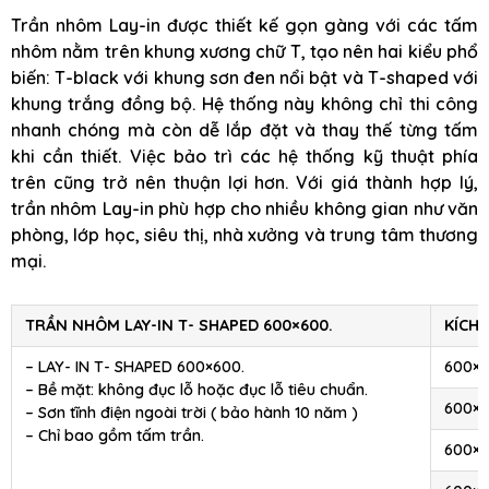
Trần nhôm Lay-in được thiết kế gọn gàng với các tấm
nhôm nằm trên khung xương chữ T, tạo nên hai kiểu phổ
biến: T-black với khung sơn đen nổi bật và T-shaped với
khung trắng đồng bộ. Hệ thống này không chỉ thi công
nhanh chóng mà còn dễ lắp đặt và thay thế từng tấm
khi cần thiết. Việc bảo trì các hệ thống kỹ thuật phía
trên cũng trở nên thuận lợi hơn. Với giá thành hợp lý,
trần nhôm Lay-in phù hợp cho nhiều không gian như văn
phòng, lớp học, siêu thị, nhà xưởng và trung tâm thương
mại.
TRẦN NHÔM LAY-IN T- SHAPED 600×600.
KÍCH
– LAY- IN T- SHAPED 600×600.
600×
– Bề mặt: không đục lỗ hoặc đục lỗ tiêu chuẩn.
600×
– Sơn tĩnh điện ngoài trời ( bảo hành 10 năm )
– Chỉ bao gồm tấm trần.
600×