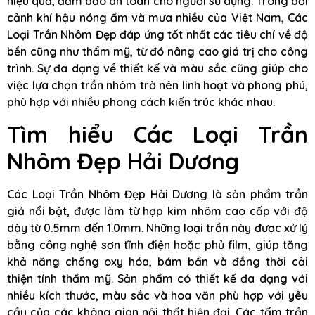
hiệu quả, đảm bảo an toàn cho người sử dụng. Trong bối
cảnh khí hậu nóng ẩm và mưa nhiều của Việt Nam, Các
Loại Trần Nhôm Đẹp đáp ứng tốt nhất các tiêu chí về độ
bền cũng như thẩm mỹ, từ đó nâng cao giá trị cho công
trình. Sự đa dạng về thiết kế và màu sắc cũng giúp cho
việc lựa chọn trần nhôm trở nên linh hoạt và phong phú,
phù hợp với nhiều phong cách kiến trúc khác nhau.
Tìm hiểu Các Loại Trần
Nhôm Đẹp Hải Dương
Các Loại Trần Nhôm Đẹp Hải Dương là sản phẩm trần
giả nổi bật, được làm từ hợp kim nhôm cao cấp với độ
dày từ 0.5mm đến 1.0mm. Những loại trần này được xử lý
bằng công nghệ sơn tĩnh điện hoặc phủ film, giúp tăng
khả năng chống oxy hóa, bám bẩn và đồng thời cải
thiện tính thẩm mỹ. Sản phẩm có thiết kế đa dạng với
nhiều kích thước, màu sắc và hoa văn phù hợp với yêu
cầu của các không gian nội thất hiện đại. Các tấm trần