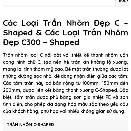
600×
Các Loại Trần Nhôm Đẹp C –
Shaped & Các Loại Trần Nhôm
Đẹp C300 – Shaped
Trần nhôm loại C nổi bật với thiết kế thanh nhôm uốn
cong hình chữ C, tạo nên hệ trần kín không lộ xương,
mang lại tính thẩm mỹ cao. Bề mặt trần thường được lát
những đường sọc nhỏ, dễ dàng nhận diện giữa các tấm.
Các tấm trần này có bản rộng từ 100mm, 150mm đến
200mm, được liên kết bằng thanh xương C-Shaped. Đặc
biệt, tấm trần được phủ bằng sơn gia nhiệt PE và sơn
tĩnh điện, cho phép đa dạng hóa màu sắc theo yêu cầu
của khách hàng, phù hợp với nhiều không gian sử dụng.
TRẦN NHÔM C-SHAPED