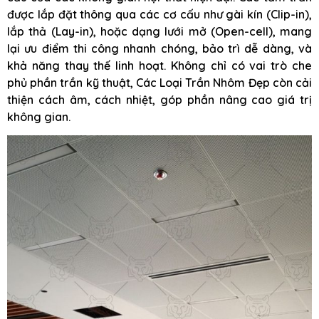
được lắp đặt thông qua các cơ cấu như gài kín (Clip-in),
lắp thả (Lay-in), hoặc dạng lưới mở (Open-cell), mang
lại ưu điểm thi công nhanh chóng, bảo trì dễ dàng, và
khả năng thay thế linh hoạt. Không chỉ có vai trò che
phủ phần trần kỹ thuật, Các Loại Trần Nhôm Đẹp còn cải
thiện cách âm, cách nhiệt, góp phần nâng cao giá trị
không gian.