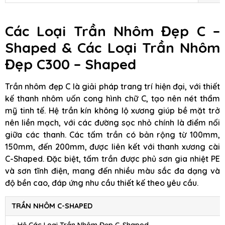
Các Loại Trần Nhôm Đẹp C –
Shaped & Các Loại Trần Nhôm
Đẹp C300 – Shaped
Trần nhôm đẹp C là giải pháp trang trí hiện đại, với thiết
kế thanh nhôm uốn cong hình chữ C, tạo nên nét thẩm
mỹ tinh tế. Hệ trần kín không lộ xương giúp bề mặt trở
nên liền mạch, với các đường sọc nhỏ chính là điểm nối
giữa các thanh. Các tấm trần có bản rộng từ 100mm,
150mm, đến 200mm, được liên kết với thanh xương cài
C-Shaped. Đặc biệt, tấm trần được phủ sơn gia nhiệt PE
và sơn tĩnh điện, mang đến nhiều màu sắc đa dạng và
độ bền cao, đáp ứng nhu cầu thiết kế theo yêu cầu.
TRẦN NHÔM C-SHAPED
– Hệ Các Loại Trần Nhôm Đẹp C-Shaped.