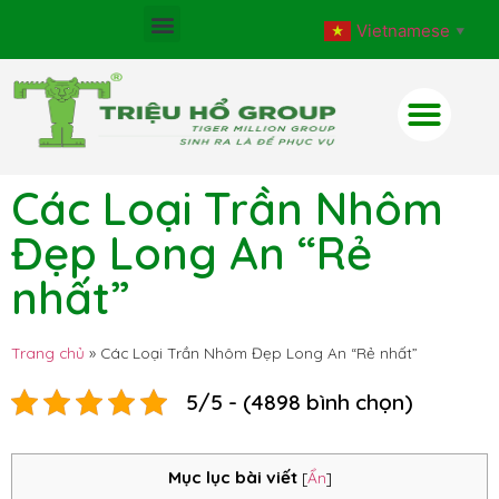
Vietnamese
▼
Các Loại Trần Nhôm
Đẹp Long An “Rẻ
nhất”
Trang chủ
»
Các Loại Trần Nhôm Đẹp Long An “Rẻ nhất”
5/5 - (4898 bình chọn)
Mục lục bài viết
[
Ẩn
]