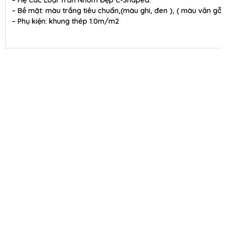
– Bề mặt: màu trắng tiêu chuẩn,(màu ghi, đen ), ( màu vân gỗ )
– Phụ kiện: khung thép 1.0m/m2