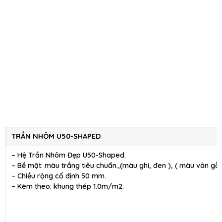
TRẦN NHÔM U50-SHAPED
– Hệ Trần Nhôm Đẹp U50-Shaped.
– Bề mặt: màu trắng tiêu chuẩn.,(màu ghi, đen ), ( màu vân gỗ 
– Chiều rộng cố định 50 mm.
– Kèm theo: khung thép 1.0m/m2.