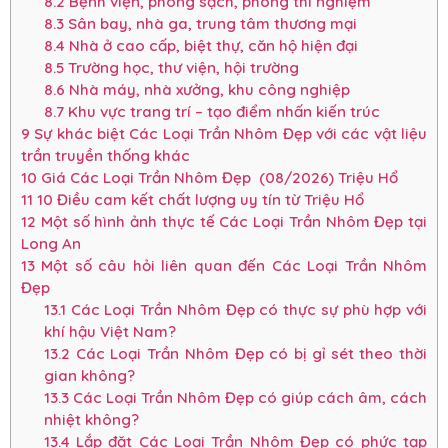
8.2
Bệnh viện, phòng sạch, phòng thí nghiệm
8.3
Sân bay, nhà ga, trung tâm thương mại
8.4
Nhà ở cao cấp, biệt thự, căn hộ hiện đại
8.5
Trường học, thư viện, hội trường
8.6
Nhà máy, nhà xưởng, khu công nghiệp
8.7
Khu vực trang trí – tạo điểm nhấn kiến trúc
9
Sự khác biệt Các Loại Trần Nhôm Đẹp với các vật liệu
trần truyền thống khác
10
Giá Các Loại Trần Nhôm Đẹp (08/2026) Triệu Hổ
11
10 Điều cam kết chất lượng uy tín từ Triệu Hổ
12
Một số hình ảnh thực tế Các Loại Trần Nhôm Đẹp tại
Long An
13
Một số câu hỏi liên quan đến Các Loại Trần Nhôm
Đẹp
13.1
Các Loại Trần Nhôm Đẹp có thực sự phù hợp với
khí hậu Việt Nam?
13.2
Các Loại Trần Nhôm Đẹp có bị gỉ sét theo thời
gian không?
13.3
Các Loại Trần Nhôm Đẹp có giúp cách âm, cách
nhiệt không?
13.4
Lắp đặt Các Loại Trần Nhôm Đẹp có phức tạp