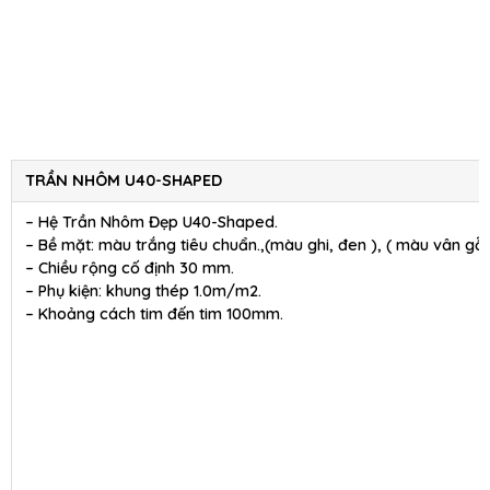
TRẦN NHÔM U40-SHAPED
– Hệ Trần Nhôm Đẹp U40-Shaped.
– Bề mặt: màu trắng tiêu chuẩn.,(màu ghi, đen ), ( màu vân gỗ 
– Chiều rộng cố định 30 mm.
– Phụ kiện: khung thép 1.0m/m2.
– Khoảng cách tim đến tim 100mm.