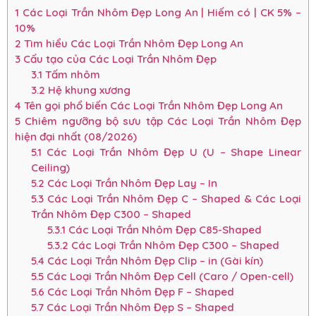
1
Các Loại Trần Nhôm Đẹp Long An | Hiếm có | CK 5% –
10%
2
Tìm hiểu Các Loại Trần Nhôm Đẹp Long An
3
Cấu tạo của Các Loại Trần Nhôm Đẹp
3.1
Tấm nhôm
3.2
Hệ khung xương
4
Tên gọi phổ biến Các Loại Trần Nhôm Đẹp Long An
5
Chiêm ngưỡng bộ sưu tập Các Loại Trần Nhôm Đẹp
hiện đại nhất (08/2026)
5.1
Các Loại Trần Nhôm Đẹp U (U – Shape Linear
Ceiling)
5.2
Các Loại Trần Nhôm Đẹp Lay – In
5.3
Các Loại Trần Nhôm Đẹp C – Shaped & Các Loại
Trần Nhôm Đẹp C300 – Shaped
5.3.1
Các Loại Trần Nhôm Đẹp C85-Shaped
5.3.2
Các Loại Trần Nhôm Đẹp C300 – Shaped
5.4
Các Loại Trần Nhôm Đẹp Clip – in (Gài kín)
5.5
Các Loại Trần Nhôm Đẹp Cell (Caro / Open-cell)
5.6
Các Loại Trần Nhôm Đẹp F – Shaped
5.7
Các Loại Trần Nhôm Đẹp S – Shaped