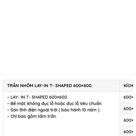
TRẦN NHÔM LAY-IN T- SHAPED 600×600.
KÍCH
– LAY- IN T- SHAPED 600×600.
600×
– Bề mặt: không đục lỗ hoặc đục lỗ tiêu chuẩn.
600×
– Sơn tĩnh điện ngoài trời ( bảo hành 10 năm )
– Chỉ bao gồm tấm trần.
600×
600×