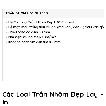
TRẦN NHÔM U30-SHAPED
– Hệ Các Loại Trần Nhôm Đẹp U30-Shaped.
– Bề mặt: màu trắng tiêu chuẩn.,(màu ghi, đen), ( màu vân gỗ )
– Chiều rộng cố định 30 mm.
– Phụ kiện: khung thép 1.0m/m2.
– Khoảng cách tim đến tim 100mm.
Các Loại Trần Nhôm Đẹp Lay –
In