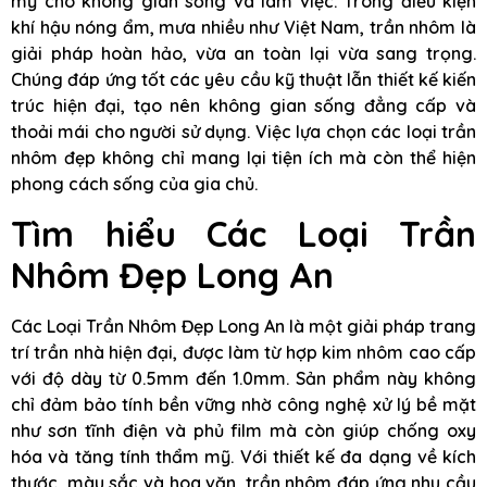
mỹ cho không gian sống và làm việc. Trong điều kiện
khí hậu nóng ẩm, mưa nhiều như Việt Nam, trần nhôm là
giải pháp hoàn hảo, vừa an toàn lại vừa sang trọng.
Chúng đáp ứng tốt các yêu cầu kỹ thuật lẫn thiết kế kiến
trúc hiện đại, tạo nên không gian sống đẳng cấp và
thoải mái cho người sử dụng. Việc lựa chọn các loại trần
nhôm đẹp không chỉ mang lại tiện ích mà còn thể hiện
phong cách sống của gia chủ.
Tìm hiểu Các Loại Trần
Nhôm Đẹp Long An
Các Loại Trần Nhôm Đẹp Long An là một giải pháp trang
trí trần nhà hiện đại, được làm từ hợp kim nhôm cao cấp
với độ dày từ 0.5mm đến 1.0mm. Sản phẩm này không
chỉ đảm bảo tính bền vững nhờ công nghệ xử lý bề mặt
như sơn tĩnh điện và phủ film mà còn giúp chống oxy
hóa và tăng tính thẩm mỹ. Với thiết kế đa dạng về kích
thước, màu sắc và hoa văn, trần nhôm đáp ứng nhu cầu