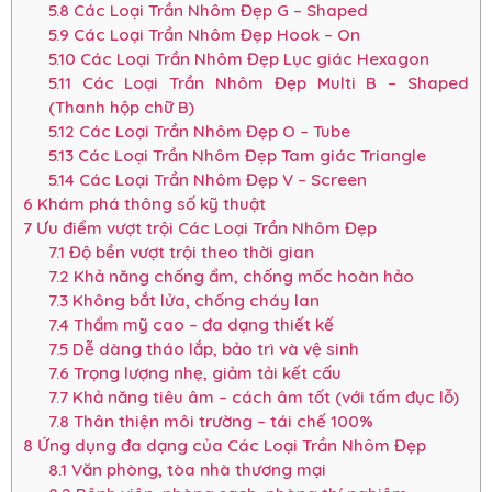
5.8
Các Loại Trần Nhôm Đẹp G – Shaped
5.9
Các Loại Trần Nhôm Đẹp Hook – On
5.10
Các Loại Trần Nhôm Đẹp Lục giác Hexagon
5.11
Các Loại Trần Nhôm Đẹp Multi B – Shaped
(Thanh hộp chữ B)
5.12
Các Loại Trần Nhôm Đẹp O – Tube
5.13
Các Loại Trần Nhôm Đẹp Tam giác Triangle
5.14
Các Loại Trần Nhôm Đẹp V – Screen
6
Khám phá thông số kỹ thuật
7
Ưu điểm vượt trội Các Loại Trần Nhôm Đẹp
7.1
Độ bền vượt trội theo thời gian
7.2
Khả năng chống ẩm, chống mốc hoàn hảo
7.3
Không bắt lửa, chống cháy lan
7.4
Thẩm mỹ cao – đa dạng thiết kế
7.5
Dễ dàng tháo lắp, bảo trì và vệ sinh
7.6
Trọng lượng nhẹ, giảm tải kết cấu
7.7
Khả năng tiêu âm – cách âm tốt (với tấm đục lỗ)
7.8
Thân thiện môi trường – tái chế 100%
8
Ứng dụng đa dạng của Các Loại Trần Nhôm Đẹp
8.1
Văn phòng, tòa nhà thương mại