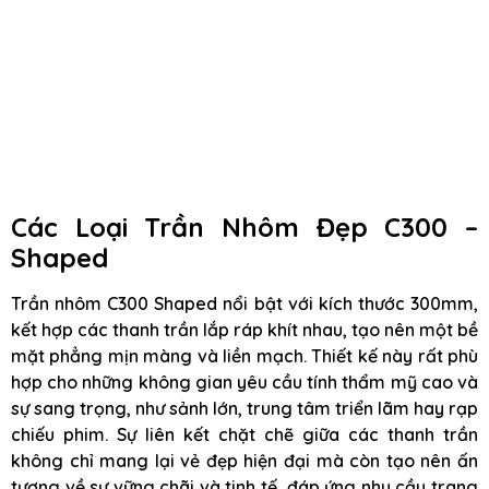
Các Loại Trần Nhôm Đẹp C300 –
Shaped
Trần nhôm C300 Shaped nổi bật với kích thước 300mm,
kết hợp các thanh trần lắp ráp khít nhau, tạo nên một bề
mặt phẳng mịn màng và liền mạch. Thiết kế này rất phù
hợp cho những không gian yêu cầu tính thẩm mỹ cao và
sự sang trọng, như sảnh lớn, trung tâm triển lãm hay rạp
chiếu phim. Sự liên kết chặt chẽ giữa các thanh trần
không chỉ mang lại vẻ đẹp hiện đại mà còn tạo nên ấn
tượng về sự vững chãi và tinh tế, đáp ứng nhu cầu trang