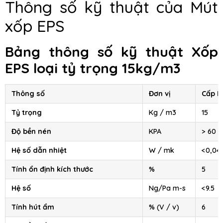
Thông số kỹ thuật của Mút
xốp EPS
Bảng thông số kỹ thuật Xốp
EPS loại tỷ trọng 15kg/m3
Thông số
Đơn vị
Cấp I
Tỷ trọng
Kg / m3
15
Độ bền nén
KPA
> 60
Hệ số dẫn nhiệt
W / mk
<0,04
Tính ổn định kích thước
%
5
Hệ số
Ng/Pa m-s
<9.5
Tính hút ẩm
% (V / v)
6