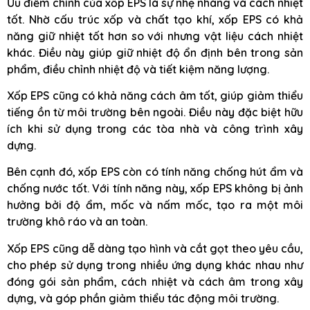
Ưu điểm chính của xốp EPS là sự nhẹ nhàng và cách nhiệt
tốt. Nhờ cấu trúc xốp và chất tạo khí, xốp EPS có khả
năng giữ nhiệt tốt hơn so với nhưng vật liệu cách nhiệt
khác. Điều này giúp giữ nhiệt độ ổn định bên trong sản
phẩm, điều chỉnh nhiệt độ và tiết kiệm năng lượng.
Xốp EPS cũng có khả năng cách âm tốt, giúp giảm thiểu
tiếng ồn từ môi trường bên ngoài. Điều này đặc biệt hữu
ích khi sử dụng trong các tòa nhà và công trình xây
dựng.
Bên cạnh đó, xốp EPS còn có tính năng chống hút ẩm và
chống nước tốt. Với tính năng này, xốp EPS không bị ảnh
hưởng bởi độ ẩm, mốc và nấm mốc, tạo ra một môi
trường khô ráo và an toàn.
Xốp EPS cũng dễ dàng tạo hình và cắt gọt theo yêu cầu,
cho phép sử dụng trong nhiều ứng dụng khác nhau như
đóng gói sản phẩm, cách nhiệt và cách âm trong xây
dựng, và góp phần giảm thiểu tác động môi trường.