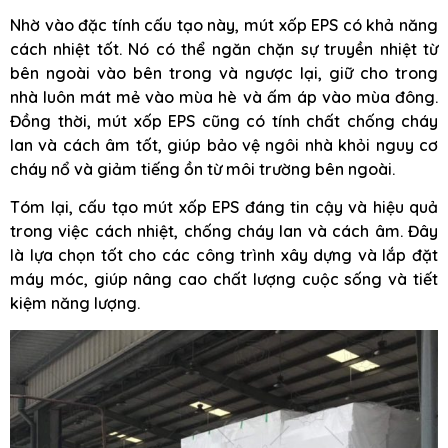
Nhờ vào đặc tính cấu tạo này, mút xốp EPS có khả năng
cách nhiệt tốt. Nó có thể ngăn chặn sự truyền nhiệt từ
bên ngoài vào bên trong và ngược lại, giữ cho trong
nhà luôn mát mẻ vào mùa hè và ấm áp vào mùa đông.
Đồng thời, mút xốp EPS cũng có tính chất chống cháy
lan và cách âm tốt, giúp bảo vệ ngôi nhà khỏi nguy cơ
cháy nổ và giảm tiếng ồn từ môi trường bên ngoài.
Tóm lại, cấu tạo mút xốp EPS đáng tin cậy và hiệu quả
trong việc cách nhiệt, chống cháy lan và cách âm. Đây
là lựa chọn tốt cho các công trình xây dựng và lắp đặt
máy móc, giúp nâng cao chất lượng cuộc sống và tiết
kiệm năng lượng.