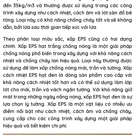
đến 35kg/m3 và thường được sử dụng trong các công
trình xây dựng như cách nhiệt, cách âm và lót sàn đổ bê
tông. Loại này có khả năng chống cháy tốt và sẽ không
dẫn, bắt lửa sau thời gian tiếp xúc với lửa.
Theo phân loại màu sắc, xốp EPS cũng có hai dạng
chính. Xốp EPS hạt trắng chống nóng là một giải pháp
chống nóng phổ biến trong xây dựng với khả năng cách
nhiệt và chống cháy lan hiệu quả. Loại này thường được
sử dụng để làm xốp chống nóng mái, trần và tường. Xốp
cách nhiệt EPS hạt đen là dòng sản phẩm cao cấp với
khả năng cách nhiệt tốt hơn và có thể sử dụng làm lớp
lót cho mái, trần và vách ngăn tường. Với khả năng giữ
mát trong những ngày nắng nóng, xốp EPS hạt đen là sự
lựa chọn lý tưởng. Xốp EPS là một vật liệu có nhiều ưu
điểm nổi bật như cách nhiệt, cách âm và chống cháy,
cung cấp cho các công trình xây dựng một giải pháp
hiệu quả và tiết kiệm chi phí.