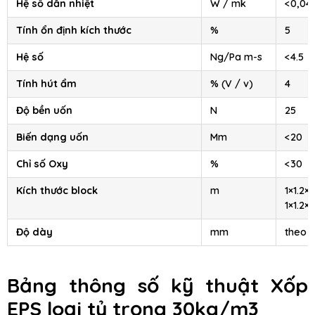
Hệ số dẫn nhiệt
W / mk
<0,04
Tính ổn định kích thước
%
5
Hệ số
Ng/Pa m-s
<4.5
Tính hút ẩm
% (V / v)
4
Độ bền uốn
N
25
Biến dạng uốn
Mm
<20
Chỉ số Oxy
%
<30
Kích thước block
m
1×1.2×2
1×1.2×4
Độ dày
mm
theo 
Bảng thông số kỹ thuật Xốp
EPS loại tỷ trọng 30kg/m3