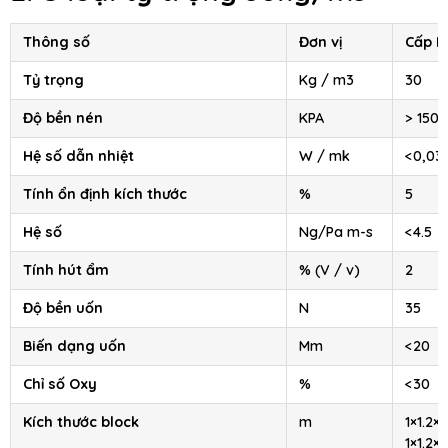
Thông số
Đơn vị
Cấp III
Tỷ trọng
Kg / m3
30
Độ bền nén
KPA
> 150
Hệ số dẫn nhiệt
W / mk
<0,03
Tính ổn định kích thước
%
5
Hệ số
Ng/Pa m-s
<4.5
Tính hút ẩm
% (V / v)
2
Độ bền uốn
N
35
Biến dạng uốn
Mm
<20
Chỉ số Oxy
%
<30
Kích thước block
m
1×1.2×2
1×1.2×4