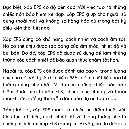
Đặc biệt, xốp EPS có độ bền cao. Với việc tạo ra những
chiếc nón bảo hiểm xe đạp, xốp EPS giúp cho người sử
dụng thoải mái và không sợ hỏng hóc dù trong bất kỳ
điều kiện thời tiết nào.
Xốp EPS cũng có khả năng cách nhiệt và cách âm tốt.
Nó có thể chịu được tác động của ẩm mốc, nhiệt độ và
bụi bẩn. Do đó, xốp EPS đã được sử dụng để làm những
thùng xốp cách nhiệt để bảo quản thực phẩm tốt hơn.
Ngoài ra, xốp EPS còn được đánh giá cao vì trọng lượng
nhẹ của nó. Với tỷ lệ khí chiếm 98%, nó là chất liệu bao bì
thông dụng nhẹ nhất. Ví dụ như những chiếc nón bảo
hiểm được làm từ xốp EPS, chúng nhẹ nhàng và thoải
mái khi đeo, đồng thời vẫn đảm bảo độ an toàn cao.
Tổng kết lại, xốp EPS mang lại nhiều ưu điểm tuyệt vời.
Chịu lực tốt, bền, cách nhiệt tốt và trọng lượng nhẹ là
những lợi ích mà xốp EPS mang lại. Vì vậy, nó đã được sử