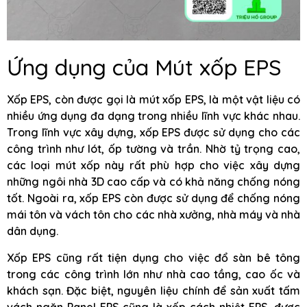
Ứng dụng của Mút xốp EPS
Xốp EPS, còn được gọi là mút xốp EPS, là một vật liệu có
nhiều ứng dụng đa dạng trong nhiều lĩnh vực khác nhau.
Trong lĩnh vực xây dựng, xốp EPS được sử dụng cho các
công trình như lót, ốp tường và trần. Nhờ tỷ trọng cao,
các loại mút xốp này rất phù hợp cho việc xây dựng
những ngôi nhà 3D cao cấp và có khả năng chống nóng
tốt. Ngoài ra, xốp EPS còn được sử dụng để chống nóng
mái tôn và vách tôn cho các nhà xưởng, nhà máy và nhà
dân dụng.
Xốp EPS cũng rất tiện dụng cho việc đổ sàn bê tông
trong các công trình lớn như nhà cao tầng, cao ốc và
khách sạn. Đặc biệt, nguyên liệu chính để sản xuất tấm
vách ngăn Panel EPS cũng là xốp cách nhiệt EPS, được