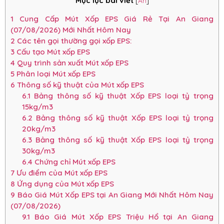
Mục lục bài viết
[
Ẩn
]
1
Cung Cấp Mút Xốp EPS Giá Rẻ Tại An Giang
(07/08/2026) Mới Nhất Hôm Nay
2
Các tên gọi thường gọi xốp EPS:
3
Cấu tạo Mút xốp EPS
4
Quy trình sản xuất Mút xốp EPS
5
Phân loại Mút xốp EPS
6
Thông số kỹ thuật của Mút xốp EPS
6.1
Bảng thông số kỹ thuật Xốp EPS loại tỷ trọng
15kg/m3
6.2
Bảng thông số kỹ thuật Xốp EPS loại tỷ trọng
20kg/m3
6.3
Bảng thông số kỹ thuật Xốp EPS loại tỷ trọng
30kg/m3
6.4
Chứng chỉ Mút xốp EPS
7
Ưu điểm của Mút xốp EPS
8
Ứng dụng của Mút xốp EPS
9
Báo Giá Mút Xốp EPS tại An Giang Mới Nhất Hôm Nay
(07/08/2026)
9.1
Báo Giá Mút Xốp EPS Triệu Hổ tại An Giang