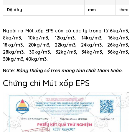
Độ dày
mm
theo 
Ngoài ra Mút xốp EPS còn có các tỷ trọng từ 6kg/m3,
8kg/m3, 10kg/m3, 12kg/m3, 14kg/m3, 16kg/m3,
18kg/m3, 20kg/m3, 22kg/m3, 24kg/m3, 26kg/m3,
28kg/m3, 30kg/m3, 32kg/m3, 34kg/m3, 36kg/m3,
38kg/m3, 40kg/m3.
Note:
Bảng thống số trên mang tính chất tham khảo.
Chứng chỉ Mút xốp EPS