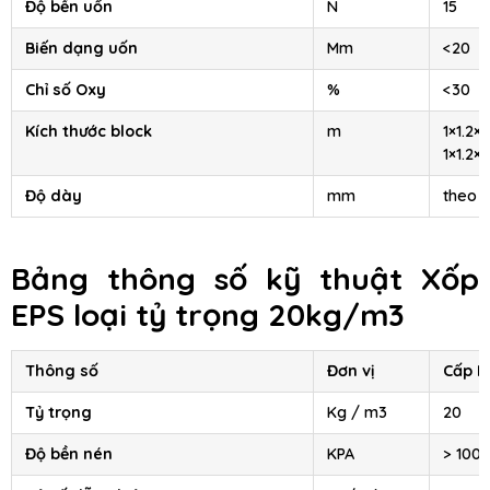
Độ bền uốn
N
15
Biến dạng uốn
Mm
<20
Chỉ số Oxy
%
<30
Kích thước block
m
1×1.2×2
1×1.2×4
Độ dày
mm
theo 
Bảng thông số kỹ thuật
Xốp
EPS
loại tỷ trọng 20kg/m3
Thông số
Đơn vị
Cấp II
Tỷ trọng
Kg / m3
20
Độ bền nén
KPA
> 100