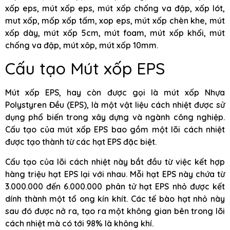
xốp eps, mút xốp eps, mút xốp chống va đập, xốp lót,
mut xốp, mốp xốp tấm, xop eps, mút xốp chèn khe, mút
xốp dày, mút xốp 5cm, mút foam, mút xốp khối, mút
chống va đập, mút xôp, mút xốp 10mm.
Cấu tạo Mút xốp EPS
Mút xốp EPS, hay còn được gọi là mút xốp Nhựa
Polystyren Đều (EPS), là một vật liệu cách nhiệt được sử
dụng phổ biến trong xây dựng và ngành công nghiệp.
Cấu tạo của mút xốp EPS bao gồm một lõi cách nhiệt
được tạo thành từ các hạt EPS đặc biệt.
Cấu tạo của lõi cách nhiệt này bắt đầu từ việc kết hợp
hàng triệu hạt EPS lại với nhau. Mỗi hạt EPS này chứa từ
3.000.000 đến 6.000.000 phân tử hạt EPS nhỏ được kết
dính thành một tổ ong kín khít. Các tế bào hạt nhỏ này
sau đó được nở ra, tạo ra một không gian bên trong lõi
cách nhiệt mà có tới 98% là không khí.