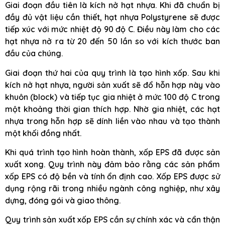
Giai đoạn đầu tiên là kích nở hạt nhựa. Khi đã chuẩn bị
đầy đủ vật liệu cần thiết, hạt nhựa Polystyrene sẽ được
tiếp xúc với mức nhiệt độ 90 độ C. Điều này làm cho các
hạt nhựa nở ra từ 20 đến 50 lần so với kích thước ban
đầu của chúng.
Giai đoạn thứ hai của quy trình là tạo hình xốp. Sau khi
kích nở hạt nhựa, người sản xuất sẽ đổ hỗn hợp này vào
khuôn (block) và tiếp tục gia nhiệt ở mức 100 độ C trong
một khoảng thời gian thích hợp. Nhờ gia nhiệt, các hạt
nhựa trong hỗn hợp sẽ dính liền vào nhau và tạo thành
một khối đồng nhất.
Khi quá trình tạo hình hoàn thành, xốp EPS đã được sản
xuất xong. Quy trình này đảm bảo rằng các sản phẩm
xốp EPS có độ bền và tính ổn định cao. Xốp EPS được sử
dụng rộng rãi trong nhiều ngành công nghiệp, như xây
dựng, đóng gói và giao thông.
Quy trình sản xuất xốp EPS cần sự chính xác và cẩn thận