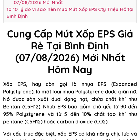
07/08/2026 Mới Nhất
10
10 lý do vì sao nên mua Mút Xốp EPS Cty Triệu Hổ tại
Bình Định
Cung Cấp Mút Xốp EPS Giá
Rẻ Tại Bình Định
(07/08/2026) Mới Nhất
Hôm Nay
Xốp EPS, hay còn gọi là nhựa EPS (Expanded
Polystyrene), là một loại nhựa Polystyrene được giãn nở.
Nó được sản xuất dưới dạng hạt, chứa chất khí như
Bentan (C5H12). Nhựa EPS bao gồm chủ yếu từ 90 đến
95% Polystyrene và từ 5 đến 10% chất tạo khí như
pentane (C5H12) hoặc carbon dioxide (CO2).
Với cấu trúc đặc biệt, xốp EPS có khả năng chịu lực và