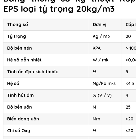
EPS
loại tỷ trọng 20kg/m3
Thông số
Đơn vị
Cấp II
Tỷ trọng
Kg / m3
20
Độ bền nén
KPA
> 100
Hệ số dẫn nhiệt
W / mk
<0,04
Tính ổn định kích thước
%
5
Hệ số
Ng/Pa m-s
<4.5
Tính hút ẩm
% (V / v)
4
Độ bền uốn
N
25
Biến dạng uốn
Mm
<20
Chỉ số Oxy
%
<30