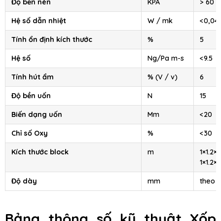
Độ bền nén
KPA
> 60
Hệ số dẫn nhiệt
W / mk
<0,04
Tính ổn định kích thước
%
5
Hệ số
Ng/Pa m-s
<9.5
Tính hút ẩm
% (V / v)
6
Độ bền uốn
N
15
Biến dạng uốn
Mm
<20
Chỉ số Oxy
%
<30
Kích thước block
m
1×1.2×2
1×1.2×4
Độ dày
mm
theo 
Bảng thông số kỹ thuật
Xốp