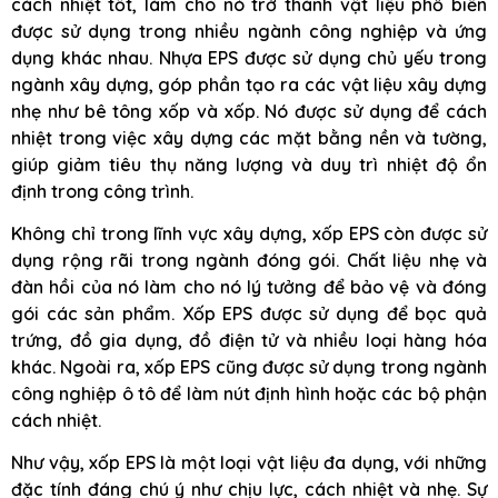
cách nhiệt tốt, làm cho nó trở thành vật liệu phổ biến
được sử dụng trong nhiều ngành công nghiệp và ứng
dụng khác nhau. Nhựa EPS được sử dụng chủ yếu trong
ngành xây dựng, góp phần tạo ra các vật liệu xây dựng
nhẹ như bê tông xốp và xốp. Nó được sử dụng để cách
nhiệt trong việc xây dựng các mặt bằng nền và tường,
giúp giảm tiêu thụ năng lượng và duy trì nhiệt độ ổn
định trong công trình.
Không chỉ trong lĩnh vực xây dựng, xốp EPS còn được sử
dụng rộng rãi trong ngành đóng gói. Chất liệu nhẹ và
đàn hồi của nó làm cho nó lý tưởng để bảo vệ và đóng
gói các sản phẩm. Xốp EPS được sử dụng để bọc quả
trứng, đồ gia dụng, đồ điện tử và nhiều loại hàng hóa
khác. Ngoài ra, xốp EPS cũng được sử dụng trong ngành
công nghiệp ô tô để làm nút định hình hoặc các bộ phận
cách nhiệt.
Như vậy, xốp EPS là một loại vật liệu đa dụng, với những
đặc tính đáng chú ý như chịu lực, cách nhiệt và nhẹ. Sự