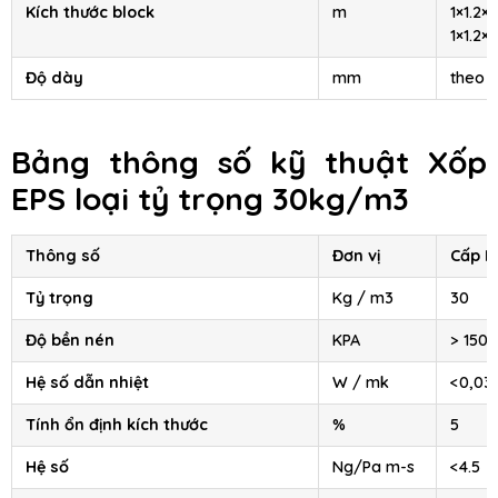
Kích thước block
m
1×1.2×2
1×1.2×4
Độ dày
mm
theo 
Bảng thông số kỹ thuật Xốp
EPS loại tỷ trọng 30kg/m3
Thông số
Đơn vị
Cấp III
Tỷ trọng
Kg / m3
30
Độ bền nén
KPA
> 150
Hệ số dẫn nhiệt
W / mk
<0,03
Tính ổn định kích thước
%
5
Hệ số
Ng/Pa m-s
<4.5