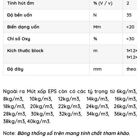
Tính hút ẩm
% (V / v)
2
Độ bền uốn
N
35
Biến dạng uốn
Mm
<20
Chỉ số Oxy
%
<30
Kích thước block
m
1×1.2×2
1×1.2×4
Độ dày
mm
theo 
Ngoài ra Mút xốp EPS còn có các tỷ trọng từ 6kg/m3,
8kg/m3, 10kg/m3, 12kg/m3, 14kg/m3, 16kg/m3,
18kg/m3, 20kg/m3, 22kg/m3, 24kg/m3, 26kg/m3,
28kg/m3, 30kg/m3, 32kg/m3, 34kg/m3, 36kg/m3,
38kg/m3, 40kg/m3.
Note:
Bảng thống số trên mang tính chất tham khảo.