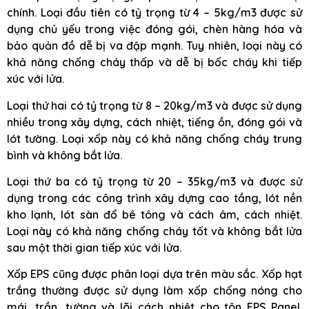
chính. Loại đầu tiên có tỷ trọng từ 4 – 5kg/m3 được sử
dụng chủ yếu trong việc đóng gói, chèn hàng hóa và
bảo quản đồ dễ bị va đập mạnh. Tuy nhiên, loại này có
khả năng chống cháy thấp và dễ bị bốc cháy khi tiếp
xúc với lửa.
Loại thứ hai có tỷ trọng từ 8 – 20kg/m3 và được sử dụng
nhiều trong xây dựng, cách nhiệt, tiếng ồn, đóng gói và
lót tường. Loại xốp này có khả năng chống cháy trung
bình và không bắt lửa.
Loại thứ ba có tỷ trọng từ 20 – 35kg/m3 và được sử
dụng trong các công trình xây dựng cao tầng, lót nền
kho lạnh, lót sàn đổ bê tông và cách âm, cách nhiệt.
Loại này có khả năng chống cháy tốt và không bắt lửa
sau một thời gian tiếp xúc với lửa.
Xốp EPS cũng được phân loại dựa trên màu sắc. Xốp hạt
trắng thường được sử dụng làm xốp chống nóng cho
mái, trần, tường và lõi cách nhiệt cho tôn EPS Panel.