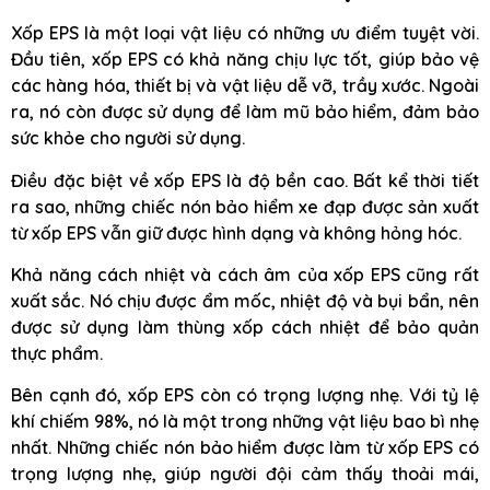
Xốp EPS là một loại vật liệu có những ưu điểm tuyệt vời.
Đầu tiên, xốp EPS có khả năng chịu lực tốt, giúp bảo vệ
các hàng hóa, thiết bị và vật liệu dễ vỡ, trầy xước. Ngoài
ra, nó còn được sử dụng để làm mũ bảo hiểm, đảm bảo
sức khỏe cho người sử dụng.
Điều đặc biệt về xốp EPS là độ bền cao. Bất kể thời tiết
ra sao, những chiếc nón bảo hiểm xe đạp được sản xuất
từ xốp EPS vẫn giữ được hình dạng và không hỏng hóc.
Khả năng cách nhiệt và cách âm của xốp EPS cũng rất
xuất sắc. Nó chịu được ẩm mốc, nhiệt độ và bụi bẩn, nên
được sử dụng làm thùng xốp cách nhiệt để bảo quản
thực phẩm.
Bên cạnh đó, xốp EPS còn có trọng lượng nhẹ. Với tỷ lệ
khí chiếm 98%, nó là một trong những vật liệu bao bì nhẹ
nhất. Những chiếc nón bảo hiểm được làm từ xốp EPS có
trọng lượng nhẹ, giúp người đội cảm thấy thoải mái,