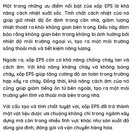
Một trong những ưu điểm nổi bật của xốp EPS là khả
năng cách nhiệt xuất sắc. Tính chất cách nhiệt của nó
giúp giữ nhiệt độ ổn định trong căn nhà, giảm lượng
nhiệt thoát ra khỏi không gian bên trong. Điều này đảm
bảo rằng không gian bên trong không bị ảnh hưởng bởi
nhiệt độ môi trường ngoại vi, tạo ra một môi trường
sống thoải mái và tiết kiệm năng lượng.
Ngoài ra, xốp EPS còn có khả năng chống cháy lan và
cách âm. Với khả năng kháng cháy và không bỏng
cháy, xốp EPS giúp tăng cường độ an toàn trong trường
hợp xẩy ra cháy. Đồng thời, khả năng cách âm của nó
cũng giúp giảm tiếng ồn từ bên ngoài, tạo ra một môi
trường yên tĩnh và thoải mái bên trong nhà.
Với cấu tạo và tính chất tuyệt vời, xốp EPS đã trở thành
một vật liệu được ưa chuộng không chỉ trong ngành xây
dựng mà còn trong nhiều lĩnh vực khác như sản xuất đồ
dùng gia đình, đóng gói và vận chuyển hàng hóa.