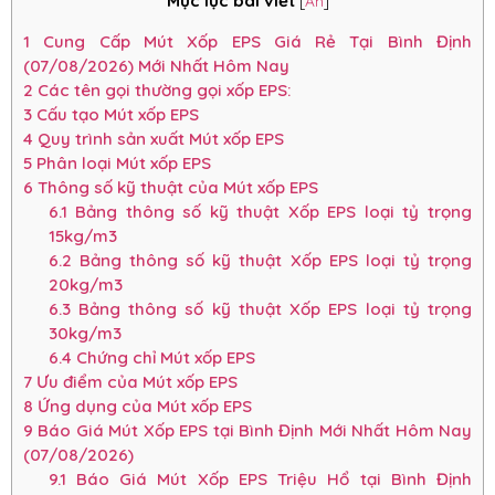
Mục lục bài viết
[
Ẩn
]
1
Cung Cấp Mút Xốp EPS Giá Rẻ Tại Bình Định
(07/08/2026) Mới Nhất Hôm Nay
2
Các tên gọi thường gọi xốp EPS:
3
Cấu tạo Mút xốp EPS
4
Quy trình sản xuất Mút xốp EPS
5
Phân loại Mút xốp EPS
6
Thông số kỹ thuật của Mút xốp EPS
6.1
Bảng thông số kỹ thuật Xốp EPS loại tỷ trọng
15kg/m3
6.2
Bảng thông số kỹ thuật Xốp EPS loại tỷ trọng
20kg/m3
6.3
Bảng thông số kỹ thuật Xốp EPS loại tỷ trọng
30kg/m3
6.4
Chứng chỉ Mút xốp EPS
7
Ưu điểm của Mút xốp EPS
8
Ứng dụng của Mút xốp EPS
9
Báo Giá Mút Xốp EPS tại Bình Định Mới Nhất Hôm Nay
(07/08/2026)
9.1
Báo Giá Mút Xốp EPS Triệu Hổ tại Bình Định