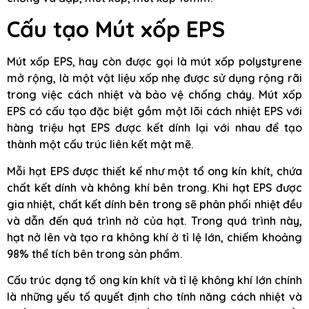
Cấu tạo Mút xốp EPS
Mút xốp EPS, hay còn được gọi là mút xốp polystyrene
mở rộng, là một vật liệu xốp nhẹ được sử dụng rộng rãi
trong việc cách nhiệt và bảo vệ chống cháy. Mút xốp
EPS có cấu tạo đặc biệt gồm một lõi cách nhiệt EPS với
hàng triệu hạt EPS được kết dính lại với nhau để tạo
thành một cấu trúc liên kết mật mẽ.
Mỗi hạt EPS được thiết kế như một tổ ong kín khít, chứa
chất kết dính và không khí bên trong. Khi hạt EPS được
gia nhiệt, chất kết dính bên trong sẽ phân phối nhiệt đều
và dẫn đến quá trình nở của hạt. Trong quá trình này,
hạt nở lên và tạo ra không khí ở tỉ lệ lớn, chiếm khoảng
98% thể tích bên trong sản phẩm.
Cấu trúc dạng tổ ong kín khít và tỉ lệ không khí lớn chính
là những yếu tố quyết định cho tính năng cách nhiệt và