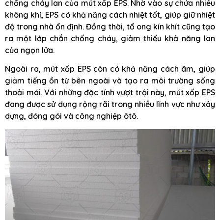
chống cháy lan của mút xốp EPS. Nhờ vào sự chứa nhiều
không khí, EPS có khả năng cách nhiệt tốt, giúp giữ nhiệt
độ trong nhà ổn định. Đồng thời, tổ ong kín khít cũng tạo
ra một lớp chắn chống cháy, giảm thiểu khả năng lan
của ngọn lửa.
Ngoài ra, mút xốp EPS còn có khả năng cách âm, giúp
giảm tiếng ồn từ bên ngoài và tạo ra môi trường sống
thoải mái. Với những đặc tính vượt trội này, mút xốp EPS
đang được sử dụng rộng rãi trong nhiều lĩnh vực như xây
dựng, đóng gói và công nghiệp ôtô.