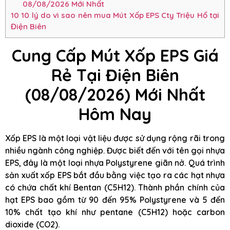
08/08/2026 Mới Nhất
10
10 lý do vì sao nên mua Mút Xốp EPS Cty Triệu Hổ tại
Điện Biên
Cung Cấp Mút Xốp EPS Giá
Rẻ Tại Điện Biên
(08/08/2026) Mới Nhất
Hôm Nay
Xốp EPS là một loại vật liệu được sử dụng rộng rãi trong
nhiều ngành công nghiệp. Được biết đến với tên gọi nhựa
EPS, đây là một loại nhựa Polystyrene giãn nở. Quá trình
sản xuất xốp EPS bắt đầu bằng việc tạo ra các hạt nhựa
có chứa chất khí Bentan (C5H12). Thành phần chính của
hạt EPS bao gồm từ 90 đến 95% Polystyrene và 5 đến
10% chất tạo khí như pentane (C5H12) hoặc carbon
dioxide (CO2).