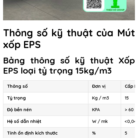
Thông số kỹ thuật của Mút
xốp EPS
Bảng thông số kỹ thuật Xốp
EPS loại tỷ trọng 15kg/m3
Thông số
Đơn vị
Cấp I
Tỷ trọng
Kg / m3
15
Độ bền nén
KPA
> 60
Hệ số dẫn nhiệt
W / mk
<0,04
Tính ổn định kích thước
%
5