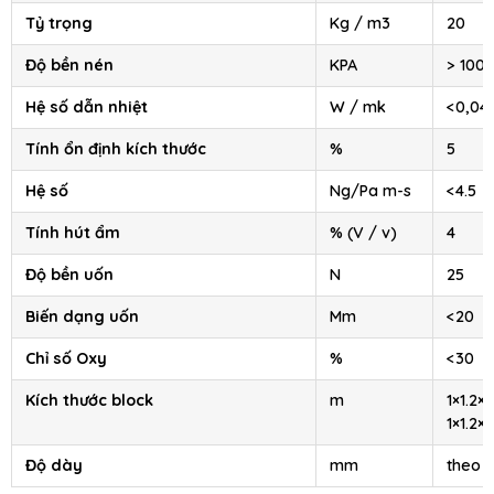
Tỷ trọng
Kg / m3
20
Độ bền nén
KPA
> 100
Hệ số dẫn nhiệt
W / mk
<0,04
Tính ổn định kích thước
%
5
Hệ số
Ng/Pa m-s
<4.5
Tính hút ẩm
% (V / v)
4
Độ bền uốn
N
25
Biến dạng uốn
Mm
<20
Chỉ số Oxy
%
<30
Kích thước block
m
1×1.2×2
1×1.2×4
Độ dày
mm
theo 