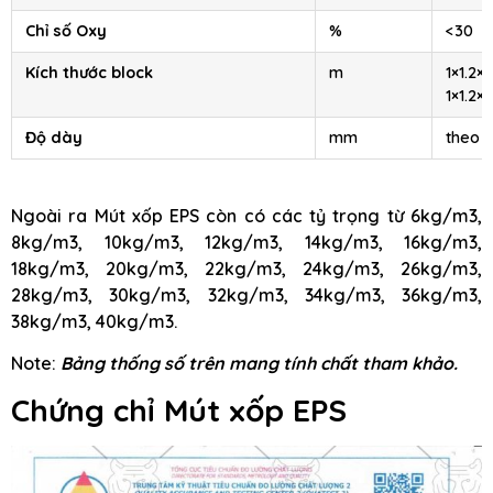
Chỉ số Oxy
%
<30
Kích thước block
m
1×1.2×2
1×1.2×4
Độ dày
mm
theo 
Ngoài ra Mút xốp EPS còn có các tỷ trọng từ 6kg/m3,
8kg/m3, 10kg/m3, 12kg/m3, 14kg/m3, 16kg/m3,
18kg/m3, 20kg/m3, 22kg/m3, 24kg/m3, 26kg/m3,
28kg/m3, 30kg/m3, 32kg/m3, 34kg/m3, 36kg/m3,
38kg/m3, 40kg/m3.
Note:
Bảng thống số trên mang tính chất tham khảo.
Chứng chỉ Mút xốp EPS