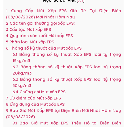
Mục lục bài viết
[
Ẩn
]
1
Cung Cấp Mút Xốp EPS Giá Rẻ Tại Điện Biên
(08/08/2026) Mới Nhất Hôm Nay
2
Các tên gọi thường gọi xốp EPS:
3
Cấu tạo Mút xốp EPS
4
Quy trình sản xuất Mút xốp EPS
5
Phân loại Mút xốp EPS
6
Thông số kỹ thuật của Mút xốp EPS
6.1
Bảng thông số kỹ thuật Xốp EPS loại tỷ trọng
15kg/m3
6.2
Bảng thông số kỹ thuật Xốp EPS loại tỷ trọng
20kg/m3
6.3
Bảng thông số kỹ thuật Xốp EPS loại tỷ trọng
30kg/m3
6.4
Chứng chỉ Mút xốp EPS
7
Ưu điểm của Mút xốp EPS
8
Ứng dụng của Mút xốp EPS
9
Báo Giá Mút Xốp EPS tại Điện Biên Mới Nhất Hôm Nay
(08/08/2026)
9.1
Báo Giá Mút Xốp EPS Triệu Hổ tại Điện Biên