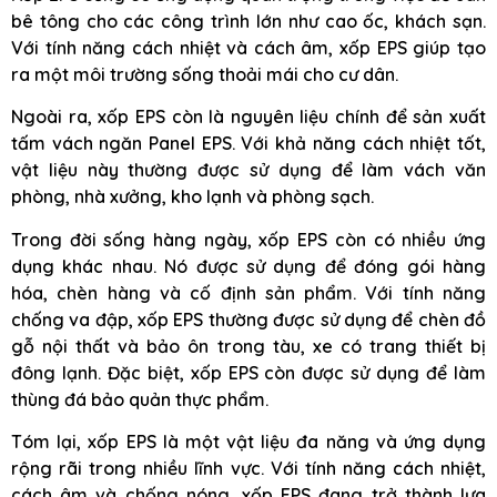
bê tông cho các công trình lớn như cao ốc, khách sạn.
Với tính năng cách nhiệt và cách âm, xốp EPS giúp tạo
ra một môi trường sống thoải mái cho cư dân.
Ngoài ra, xốp EPS còn là nguyên liệu chính để sản xuất
tấm vách ngăn Panel EPS. Với khả năng cách nhiệt tốt,
vật liệu này thường được sử dụng để làm vách văn
phòng, nhà xưởng, kho lạnh và phòng sạch.
Trong đời sống hàng ngày, xốp EPS còn có nhiều ứng
dụng khác nhau. Nó được sử dụng để đóng gói hàng
hóa, chèn hàng và cố định sản phẩm. Với tính năng
chống va đập, xốp EPS thường được sử dụng để chèn đồ
gỗ nội thất và bảo ôn trong tàu, xe có trang thiết bị
đông lạnh. Đặc biệt, xốp EPS còn được sử dụng để làm
thùng đá bảo quản thực phẩm.
Tóm lại, xốp EPS là một vật liệu đa năng và ứng dụng
rộng rãi trong nhiều lĩnh vực. Với tính năng cách nhiệt,
cách âm và chống nóng, xốp EPS đang trở thành lựa