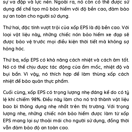
sự va đập và lực nén. Ngoài ra, nó còn có thể được sử
dụng để chế tạo mũ bảo hiểm với độ bền cao, đảm bảo
sự an toàn cho người sử dụng.
Thứ hai, đặc tính vượt trội của xốp EPS là độ bền cao. Với
loại vật liệu này, những chiếc nón bảo hiểm xe đạp sẽ
được bảo vệ trước mọi điều kiện thời tiết mà không sợ
hỏng hóc.
Thứ ba, xốp EPS có khả năng cách nhiệt và cách âm tốt.
Nó có thể chịu được tác động của ẩm mốc, nhiệt độ và
bụi bẩn. Vì vậy, nó thích hợp để làm thùng xốp cách
nhiệt để bảo quản thực phẩm.
Cuối cùng, xốp EPS có trọng lượng nhẹ đáng kể do có tỷ
lệ khí chiếm 98%. Điều này làm cho nó trở thành vật liệu
bao bì thông dụng nhẹ nhất trên thị trường. Với trọng
lượng nhẹ, những chiếc nón bảo hiểm được làm từ xốp
EPS mang lại sự thoải mái cho người sử dụng, đồng thời
vẫn đảm bảo độ an toàn cao.