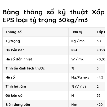
Bảng thông số kỹ thuật Xốp
EPS loại tỷ trọng 30kg/m3
Thông số
Đơn vị
Cấp III
Tỷ trọng
Kg / m3
30
Độ bền nén
KPA
> 150
Hệ số dẫn nhiệt
W / mk
<0,03
Tính ổn định kích thước
%
5
Hệ số
Ng/Pa m-s
<4.5
Tính hút ẩm
% (V / v)
2
Độ bền uốn
N
35
Biến dạng uốn
Mm
<20