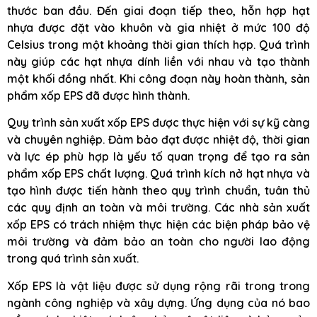
thước ban đầu. Đến giai đoạn tiếp theo, hỗn hợp hạt
nhựa được đặt vào khuôn và gia nhiệt ở mức 100 độ
Celsius trong một khoảng thời gian thích hợp. Quá trình
này giúp các hạt nhựa dính liền với nhau và tạo thành
một khối đồng nhất. Khi công đoạn này hoàn thành, sản
phẩm xốp EPS đã được hình thành.
Quy trình sản xuất xốp EPS được thực hiện với sự kỹ càng
và chuyên nghiệp. Đảm bảo đạt được nhiệt độ, thời gian
và lực ép phù hợp là yếu tố quan trọng để tạo ra sản
phẩm xốp EPS chất lượng. Quá trình kích nở hạt nhựa và
tạo hình được tiến hành theo quy trình chuẩn, tuân thủ
các quy định an toàn và môi trường. Các nhà sản xuất
xốp EPS có trách nhiệm thực hiện các biện pháp bảo vệ
môi trường và đảm bảo an toàn cho người lao động
trong quá trình sản xuất.
Xốp EPS là vật liệu được sử dụng rộng rãi trong trong
ngành công nghiệp và xây dựng. Ứng dụng của nó bao