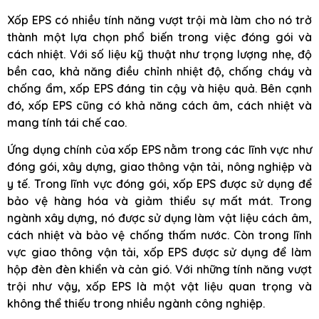
Xốp EPS có nhiều tính năng vượt trội mà làm cho nó trở
thành một lựa chọn phổ biến trong việc đóng gói và
cách nhiệt. Với số liệu kỹ thuật như trọng lượng nhẹ, độ
bền cao, khả năng điều chỉnh nhiệt độ, chống cháy và
chống ẩm, xốp EPS đáng tin cậy và hiệu quả. Bên cạnh
đó, xốp EPS cũng có khả năng cách âm, cách nhiệt và
mang tính tái chế cao.
Ứng dụng chính của xốp EPS nằm trong các lĩnh vực như
đóng gói, xây dựng, giao thông vận tải, nông nghiệp và
y tế. Trong lĩnh vực đóng gói, xốp EPS được sử dụng để
bảo vệ hàng hóa và giảm thiểu sự mất mát. Trong
ngành xây dựng, nó được sử dụng làm vật liệu cách âm,
cách nhiệt và bảo vệ chống thấm nước. Còn trong lĩnh
vực giao thông vận tải, xốp EPS được sử dụng để làm
hộp đèn đèn khiển và cản gió. Với những tính năng vượt
trội như vậy, xốp EPS là một vật liệu quan trọng và
không thể thiếu trong nhiều ngành công nghiệp.