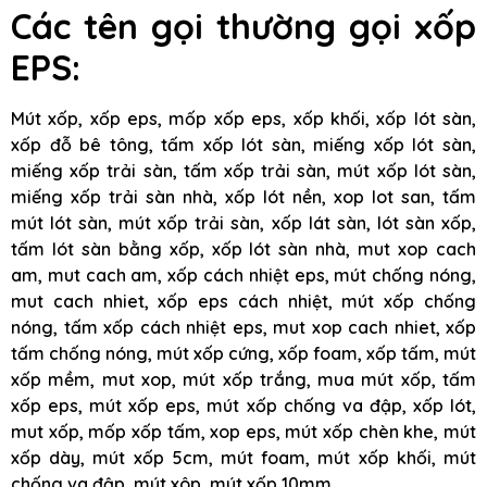
Các tên gọi thường gọi xốp
EPS:
Mút xốp, xốp eps, mốp xốp eps, xốp khối, xốp lót sàn,
xốp đỗ bê tông, tấm xốp lót sàn, miếng xốp lót sàn,
miếng xốp trải sàn, tấm xốp trải sàn, mút xốp lót sàn,
miếng xốp trải sàn nhà, xốp lót nền, xop lot san, tấm
mút lót sàn, mút xốp trải sàn, xốp lát sàn, lót sàn xốp,
tấm lót sàn bằng xốp, xốp lót sàn nhà, mut xop cach
am, mut cach am, xốp cách nhiệt eps, mút chống nóng,
mut cach nhiet, xốp eps cách nhiệt, mút xốp chống
nóng, tấm xốp cách nhiệt eps, mut xop cach nhiet, xốp
tấm chống nóng, mút xốp cứng, xốp foam, xốp tấm, mút
xốp mềm, mut xop, mút xốp trắng, mua mút xốp, tấm
xốp eps, mút xốp eps, mút xốp chống va đập, xốp lót,
mut xốp, mốp xốp tấm, xop eps, mút xốp chèn khe, mút
xốp dày, mút xốp 5cm, mút foam, mút xốp khối, mút
chống va đập, mút xôp, mút xốp 10mm.