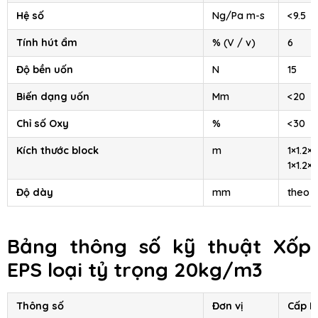
Hệ số
Ng/Pa m-s
<9.5
Tính hút ẩm
% (V / v)
6
Độ bền uốn
N
15
Biến dạng uốn
Mm
<20
Chỉ số Oxy
%
<30
Kích thước block
m
1×1.2×2
1×1.2×4
Độ dày
mm
theo 
Bảng thông số kỹ thuật
Xốp
EPS
loại tỷ trọng 20kg/m3
Thông số
Đơn vị
Cấp II