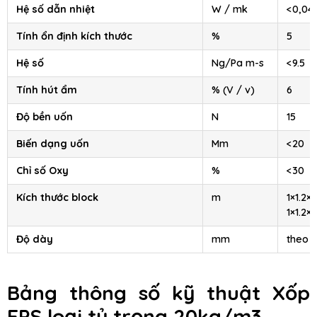
Hệ số dẫn nhiệt
W / mk
<0,04
Tính ổn định kích thước
%
5
Hệ số
Ng/Pa m-s
<9.5
Tính hút ẩm
% (V / v)
6
Độ bền uốn
N
15
Biến dạng uốn
Mm
<20
Chỉ số Oxy
%
<30
Kích thước block
m
1×1.2×2
1×1.2×4
Độ dày
mm
theo 
Bảng thông số kỹ thuật
Xốp
EPS
loại tỷ trọng 20kg/m3