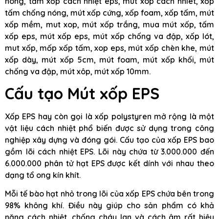
nóng, tấm xốp cách nhiệt eps, mut xop cach nhiet, xốp
tấm chống nóng, mút xốp cứng, xốp foam, xốp tấm, mút
xốp mềm, mut xop, mút xốp trắng, mua mút xốp, tấm
xốp eps, mút xốp eps, mút xốp chống va đập, xốp lót,
mut xốp, mốp xốp tấm, xop eps, mút xốp chèn khe, mút
xốp dày, mút xốp 5cm, mút foam, mút xốp khối, mút
chống va đập, mút xôp, mút xốp 10mm.
Cấu tạo Mút xốp EPS
Xốp EPS hay còn gọi là xốp polystyren mở rộng là một
vật liệu cách nhiệt phổ biến được sử dụng trong công
nghiệp xây dựng và đóng gói. Cấu tạo của xốp EPS bao
gồm lõi cách nhiệt EPS. Lõi này chứa từ 3.000.000 đến
6.000.000 phân tử hạt EPS được kết dính với nhau theo
dạng tổ ong kín khít.
Mỗi tế bào hạt nhỏ trong lõi của xốp EPS chứa bên trong
98% không khí. Điều này giúp cho sản phẩm có khả
năng cách nhiệt, chống cháy lan và cách âm rất hiệu