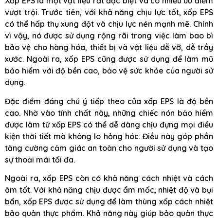
Xốp EPS là một vật liệu rất đặc biệt và có nhiều ưu điểm
vượt trội. Trước tiên, với khả năng chịu lực tốt, xốp EPS
có thể hấp thụ xung đột và chịu lực nén mạnh mẽ. Chính
vì vậy, nó được sử dụng rộng rãi trong việc làm bao bì
bảo vệ cho hàng hóa, thiết bị và vật liệu dễ vỡ, dễ trầy
xước. Ngoài ra, xốp EPS cũng được sử dụng để làm mũ
bảo hiểm với độ bền cao, bảo vệ sức khỏe của người sử
dụng.
Đặc điểm đáng chú ý tiếp theo của xốp EPS là độ bền
cao. Nhờ vào tính chất này, những chiếc nón bảo hiểm
được làm từ xốp EPS có thể dễ dàng chịu đựng mọi điều
kiện thời tiết mà không lo hỏng hóc. Điều này góp phần
tăng cường cảm giác an toàn cho người sử dụng và tạo
sự thoải mái tối đa.
Ngoài ra, xốp EPS còn có khả năng cách nhiệt và cách
âm tốt. Với khả năng chịu được ẩm mốc, nhiệt độ và bụi
bẩn, xốp EPS được sử dụng để làm thùng xốp cách nhiệt
bảo quản thực phẩm. Khả năng này giúp bảo quản thực