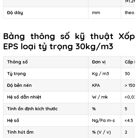
1×1.2×4
Độ dày
mm
theo 
Bảng thông số kỹ thuật Xốp
EPS loại tỷ trọng 30kg/m3
Thông số
Đơn vị
Cấp III
Tỷ trọng
Kg / m3
30
Độ bền nén
KPA
> 150
Hệ số dẫn nhiệt
W / mk
<0,03
Tính ổn định kích thước
%
5
Hệ số
Ng/Pa m-s
<4.5
Tính hút ẩm
% (V / v)
2