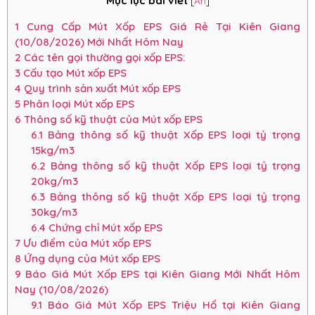
Mục lục bài viết
[
Ẩn
]
1
Cung Cấp Mút Xốp EPS Giá Rẻ Tại Kiên Giang
(10/08/2026) Mới Nhất Hôm Nay
2
Các tên gọi thường gọi xốp EPS:
3
Cấu tạo Mút xốp EPS
4
Quy trình sản xuất Mút xốp EPS
5
Phân loại Mút xốp EPS
6
Thông số kỹ thuật của Mút xốp EPS
6.1
Bảng thông số kỹ thuật Xốp EPS loại tỷ trọng
15kg/m3
6.2
Bảng thông số kỹ thuật Xốp EPS loại tỷ trọng
20kg/m3
6.3
Bảng thông số kỹ thuật Xốp EPS loại tỷ trọng
30kg/m3
6.4
Chứng chỉ Mút xốp EPS
7
Ưu điểm của Mút xốp EPS
8
Ứng dụng của Mút xốp EPS
9
Báo Giá Mút Xốp EPS tại Kiên Giang Mới Nhất Hôm
Nay (10/08/2026)
9.1
Báo Giá Mút Xốp EPS Triệu Hổ tại Kiên Giang