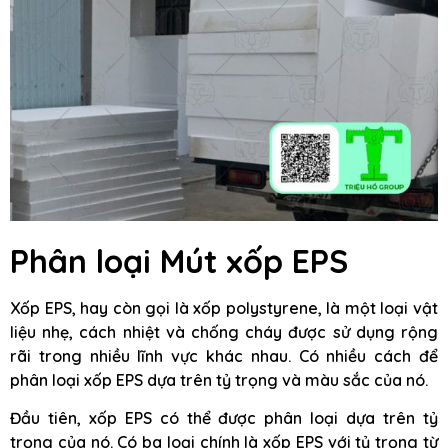
Phân loại Mút xốp EPS
Xốp EPS, hay còn gọi là xốp polystyrene, là một loại vật
liệu nhẹ, cách nhiệt và chống cháy được sử dụng rộng
rãi trong nhiều lĩnh vực khác nhau. Có nhiều cách để
phân loại xốp EPS dựa trên tỷ trọng và màu sắc của nó.
Đầu tiên, xốp EPS có thể được phân loại dựa trên tỷ
trọng của nó. Có ba loại chính là xốp EPS với tỷ trọng từ