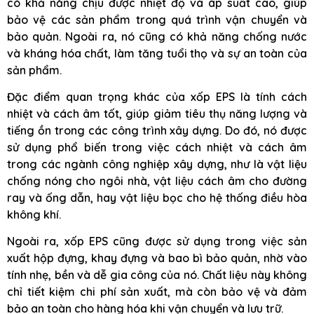
có khả năng chịu được nhiệt độ và áp suất cao, giúp
bảo vệ các sản phẩm trong quá trình vận chuyển và
bảo quản. Ngoài ra, nó cũng có khả năng chống nước
và kháng hóa chất, làm tăng tuổi thọ và sự an toàn của
sản phẩm.
Đặc điểm quan trọng khác của xốp EPS là tính cách
nhiệt và cách âm tốt, giúp giảm tiêu thụ năng lượng và
tiếng ồn trong các công trình xây dựng. Do đó, nó được
sử dụng phổ biến trong việc cách nhiệt và cách âm
trong các ngành công nghiệp xây dựng, như là vật liệu
chống nóng cho ngôi nhà, vật liệu cách âm cho đường
ray và ống dẫn, hay vật liệu bọc cho hệ thống điều hòa
không khí.
Ngoài ra, xốp EPS cũng được sử dụng trong việc sản
xuất hộp đựng, khay đựng và bao bì bảo quản, nhờ vào
tính nhẹ, bền và dễ gia công của nó. Chất liệu này không
chỉ tiết kiệm chi phí sản xuất, mà còn bảo vệ và đảm
bảo an toàn cho hàng hóa khi vận chuyển và lưu trữ.