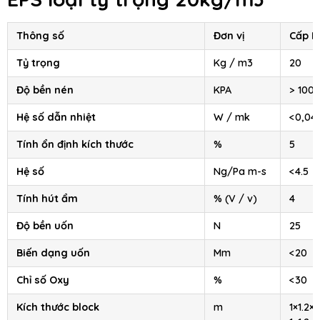
Thông số
Đơn vị
Cấp II
Tỷ trọng
Kg / m3
20
Độ bền nén
KPA
> 100
Hệ số dẫn nhiệt
W / mk
<0,04
Tính ổn định kích thước
%
5
Hệ số
Ng/Pa m-s
<4.5
Tính hút ẩm
% (V / v)
4
Độ bền uốn
N
25
Biến dạng uốn
Mm
<20
Chỉ số Oxy
%
<30
Kích thước block
m
1×1.2×2