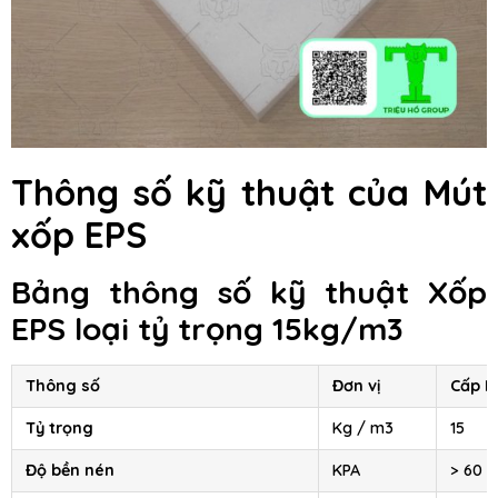
Thông số kỹ thuật của Mút
xốp EPS
Bảng thông số kỹ thuật Xốp
EPS loại tỷ trọng 15kg/m3
Thông số
Đơn vị
Cấp I
Tỷ trọng
Kg / m3
15
Độ bền nén
KPA
> 60