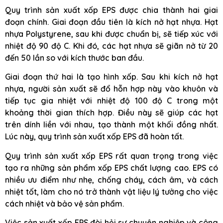
Quy trình sản xuất xốp EPS được chia thành hai giai
đoạn chính. Giai đoạn đầu tiên là kích nở hạt nhựa. Hạt
nhựa Polystyrene, sau khi được chuẩn bị, sẽ tiếp xúc với
nhiệt độ 90 độ C. Khi đó, các hạt nhựa sẽ giãn nở từ 20
đến 50 lần so với kích thước ban đầu.
Giai đoạn thứ hai là tạo hình xốp. Sau khi kích nở hạt
nhựa, người sản xuất sẽ đổ hỗn hợp này vào khuôn và
tiếp tục gia nhiệt với nhiệt độ 100 độ C trong một
khoảng thời gian thích hợp. Điều này sẽ giúp các hạt
trên dính liền với nhau, tạo thành một khối đồng nhất.
Lúc này, quy trình sản xuất xốp EPS đã hoàn tất.
Quy trình sản xuất xốp EPS rất quan trọng trong việc
tạo ra những sản phẩm xốp EPS chất lượng cao. EPS có
nhiều ưu điểm như nhẹ, chống cháy, cách âm, và cách
nhiệt tốt, làm cho nó trở thành vật liệu lý tưởng cho việc
cách nhiệt và bảo vệ sản phẩm.
Việc sản xuất xốp EPS đòi hỏi sự chuyên nghiệp và công