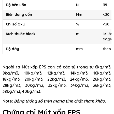
Độ bền uốn
N
35
Biến dạng uốn
Mm
<20
Chỉ số Oxy
%
<30
Kích thước block
m
1×1.2×2
1×1.2×4
Độ dày
mm
theo 
Ngoài ra Mút xốp EPS còn có các tỷ trọng từ 6kg/m3,
8kg/m3, 10kg/m3, 12kg/m3, 14kg/m3, 16kg/m3,
18kg/m3, 20kg/m3, 22kg/m3, 24kg/m3, 26kg/m3,
28kg/m3, 30kg/m3, 32kg/m3, 34kg/m3, 36kg/m3,
38kg/m3, 40kg/m3.
Note:
Bảng thống số trên mang tính chất tham khảo.
Chứng chỉ Mút xốp EPS