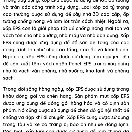
và trần các công trình xây dựng. Loại xốp có tỷ trọng
cao thường được sử dụng để xây nhà 3D cao cấp, ốp
tường chống nóng và làm lót trần cách nhiệt. Ngoài ra,
xốp EPS còn là giải pháp tốt để chống nóng mái tôn và
vách tôn cho nhà xưởng, nhà máy và nhà dân dụng. Xốp
EPS cũng được ứng dụng để đổ sàn bê tông của các
công trình lớn như nhà cao tầng, cao ốc và khách sạn.
Ngoài ra, xốp EPS cũng được sử dụng làm nguyên liệu
để sản xuất tấm vách ngăn Panel EPS trong xây dựng
như là vách văn phòng, nhà xưởng, kho lạnh và phòng
sạch.
Trong đời sống hàng ngày, xốp EPS được sử dụng trong
khâu đóng gói và chèn hàng. Sản phẩm mút xốp EPS
được ứng dụng để đóng gói hàng hóa và cố định sản
phẩm. Nó cũng được sử dụng để chèn đồ gỗ nội thất để
chống va đập khi di chuyển. Xốp EPS cũng được sử dụng
trong tàu và xe có trang bị bảo ôn như xe đông lạnh.
Đặc biệt, xốp EPS còn được sử dụng để làm thùng đá