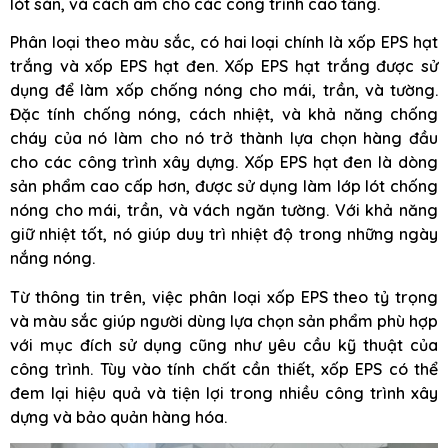
lót sàn, và cách âm cho các công trình cao tầng.
Phân loại theo màu sắc, có hai loại chính là xốp EPS hạt
trắng và xốp EPS hạt đen. Xốp EPS hạt trắng được sử
dụng để làm xốp chống nóng cho mái, trần, và tường.
Đặc tính chống nóng, cách nhiệt, và khả năng chống
cháy của nó làm cho nó trở thành lựa chọn hàng đầu
cho các công trình xây dựng. Xốp EPS hạt đen là dòng
sản phẩm cao cấp hơn, được sử dụng làm lớp lót chống
nóng cho mái, trần, và vách ngăn tường. Với khả năng
giữ nhiệt tốt, nó giúp duy trì nhiệt độ trong những ngày
nắng nóng.
Từ thông tin trên, việc phân loại xốp EPS theo tỷ trọng
và màu sắc giúp người dùng lựa chọn sản phẩm phù hợp
với mục đích sử dụng cũng như yêu cầu kỹ thuật của
công trình. Tùy vào tính chất cần thiết, xốp EPS có thể
đem lại hiệu quả và tiện lợi trong nhiều công trình xây
dựng và bảo quản hàng hóa.