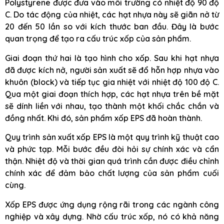
Polystyrene được đưa vào môi trường có nhiệt độ 90 độ
C. Do tác động của nhiệt, các hạt nhựa này sẽ giãn nở từ
20 đến 50 lần so với kích thước ban đầu. Đây là bước
quan trọng để tạo ra cấu trúc xốp của sản phẩm.
Giai đoạn thứ hai là tạo hình cho xốp. Sau khi hạt nhựa
đã được kích nở, người sản xuất sẽ đổ hỗn hợp nhựa vào
khuôn (block) và tiếp tục gia nhiệt với nhiệt độ 100 độ C.
Qua một giai đoạn thích hợp, các hạt nhựa trên bề mặt
sẽ dính liền với nhau, tạo thành một khối chắc chắn và
đồng nhất. Khi đó, sản phẩm xốp EPS đã hoàn thành.
Quy trình sản xuất xốp EPS là một quy trình kỹ thuật cao
và phức tạp. Mỗi bước đều đòi hỏi sự chính xác và cẩn
thận. Nhiệt độ và thời gian quá trình cần được điều chỉnh
chính xác để đảm bảo chất lượng của sản phẩm cuối
cùng.
Xốp EPS được ứng dụng rộng rãi trong các ngành công
nghiệp và xây dựng. Nhờ cấu trúc xốp, nó có khả năng