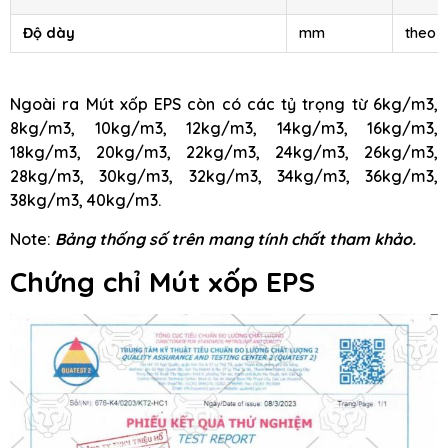
Độ dày
mm
theo 
Ngoài ra Mút xốp EPS còn có các tỷ trọng từ 6kg/m3,
8kg/m3, 10kg/m3, 12kg/m3, 14kg/m3, 16kg/m3,
18kg/m3, 20kg/m3, 22kg/m3, 24kg/m3, 26kg/m3,
28kg/m3, 30kg/m3, 32kg/m3, 34kg/m3, 36kg/m3,
38kg/m3, 40kg/m3.
Note:
Bảng thống số trên mang tính chất tham khảo.
Chứng chỉ Mút xốp EPS