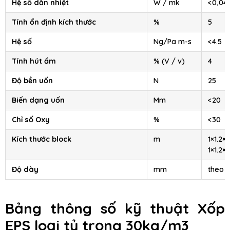
Hệ số dẫn nhiệt
W / mk
<0,04
Tính ổn định kích thước
%
5
Hệ số
Ng/Pa m-s
<4.5
Tính hút ẩm
% (V / v)
4
Độ bền uốn
N
25
Biến dạng uốn
Mm
<20
Chỉ số Oxy
%
<30
Kích thước block
m
1×1.2×2
1×1.2×4
Độ dày
mm
theo 
Bảng thông số kỹ thuật Xốp
EPS loại tỷ trọng 30kg/m3