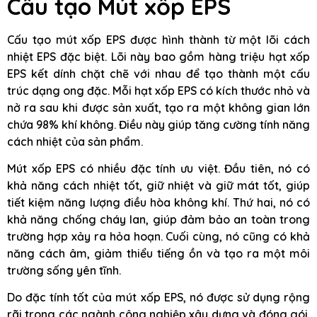
Cấu tạo Mút xốp EPS
Cấu tạo mút xốp EPS được hình thành từ một lõi cách
nhiệt EPS đặc biệt. Lõi này bao gồm hàng triệu hạt xốp
EPS kết dính chặt chẽ với nhau để tạo thành một cấu
trúc dạng ong đặc. Mỗi hạt xốp EPS có kích thước nhỏ và
nở ra sau khi được sản xuất, tạo ra một không gian lớn
chứa 98% khí không. Điều này giúp tăng cường tính năng
cách nhiệt của sản phẩm.
Mút xốp EPS có nhiều đặc tính ưu việt. Đầu tiên, nó có
khả năng cách nhiệt tốt, giữ nhiệt và giữ mát tốt, giúp
tiết kiệm năng lượng điều hòa không khí. Thứ hai, nó có
khả năng chống cháy lan, giúp đảm bảo an toàn trong
trường hợp xảy ra hỏa hoạn. Cuối cùng, nó cũng có khả
năng cách âm, giảm thiểu tiếng ồn và tạo ra một môi
trường sống yên tĩnh.
Do đặc tính tốt của mút xốp EPS, nó được sử dụng rộng
rãi trong các ngành công nghiệp xây dựng và đóng gói.