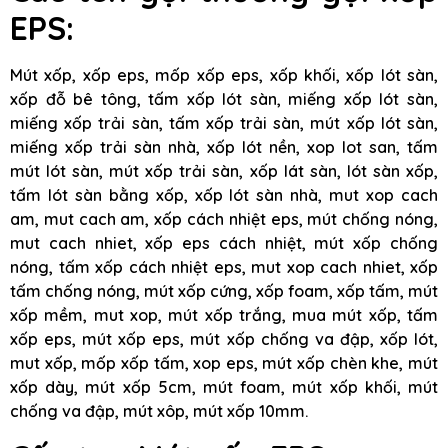
EPS:
Mút xốp, xốp eps, mốp xốp eps, xốp khối, xốp lót sàn,
xốp đỗ bê tông, tấm xốp lót sàn, miếng xốp lót sàn,
miếng xốp trải sàn, tấm xốp trải sàn, mút xốp lót sàn,
miếng xốp trải sàn nhà, xốp lót nền, xop lot san, tấm
mút lót sàn, mút xốp trải sàn, xốp lát sàn, lót sàn xốp,
tấm lót sàn bằng xốp, xốp lót sàn nhà, mut xop cach
am, mut cach am, xốp cách nhiệt eps, mút chống nóng,
mut cach nhiet, xốp eps cách nhiệt, mút xốp chống
nóng, tấm xốp cách nhiệt eps, mut xop cach nhiet, xốp
tấm chống nóng, mút xốp cứng, xốp foam, xốp tấm, mút
xốp mềm, mut xop, mút xốp trắng, mua mút xốp, tấm
xốp eps, mút xốp eps, mút xốp chống va đập, xốp lót,
mut xốp, mốp xốp tấm, xop eps, mút xốp chèn khe, mút
xốp dày, mút xốp 5cm, mút foam, mút xốp khối, mút
chống va đập, mút xôp, mút xốp 10mm.