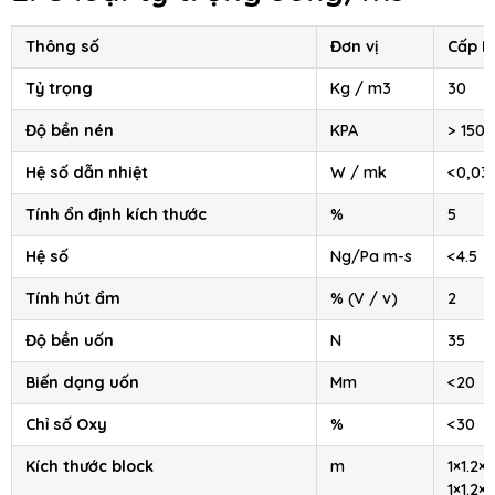
Thông số
Đơn vị
Cấp III
Tỷ trọng
Kg / m3
30
Độ bền nén
KPA
> 150
Hệ số dẫn nhiệt
W / mk
<0,03
Tính ổn định kích thước
%
5
Hệ số
Ng/Pa m-s
<4.5
Tính hút ẩm
% (V / v)
2
Độ bền uốn
N
35
Biến dạng uốn
Mm
<20
Chỉ số Oxy
%
<30
Kích thước block
m
1×1.2×2
1×1.2×4