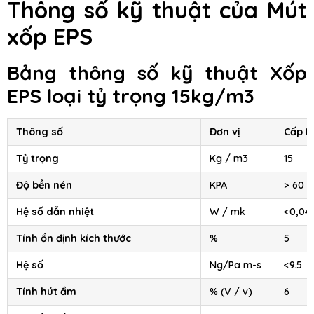
Thông số kỹ thuật của Mút
xốp EPS
Bảng thông số kỹ thuật Xốp
EPS loại tỷ trọng 15kg/m3
Thông số
Đơn vị
Cấp I
Tỷ trọng
Kg / m3
15
Độ bền nén
KPA
> 60
Hệ số dẫn nhiệt
W / mk
<0,04
Tính ổn định kích thước
%
5
Hệ số
Ng/Pa m-s
<9.5
Tính hút ẩm
% (V / v)
6