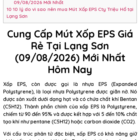
09/08/2026 Mới Nhất
10
10 lý do vì sao nên mua Mút Xốp EPS Cty Triệu Hổ tại
Lạng Sơn
Cung Cấp Mút Xốp EPS Giá
Rẻ Tại Lạng Sơn
(09/08/2026) Mới Nhất
Hôm Nay
Xốp EPS, còn được gọi là nhựa EPS (Expanded
Polystyrene), là loại nhựa Polystyrene được giãn nở. Nó
được sản xuất dưới dạng hạt và có chứa chất khí Bentan
(C5H12). Thành phần chính của xốp EPS là Polystyrene,
chiếm từ 90 đến 95% và được kết hợp với 5 đến 10% chất
tạo khí như pentane (C5H12) hoặc carbon dioxide (CO2).
Với cấu trúc phân tử đặc biệt, xốp EPS có khả năng giữ