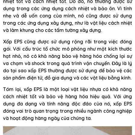
nhiệt tốt và cách nhiệt tốt. Do đó, nó thường được sử
dụng trong các ứng dụng cách nhiệt và bảo ôn. Vì tính
nhẹ và dễ uốn cong của mình, nó cũng được sử dụng
trong các ứng dụng xây dựng, như là vật liệu cách nhiệt
và làm khung cho các tấm tường xây dựng.
Xốp EPS cũng được sử dụng rộng rãi trong việc đóng
gói. Với cấu trúc tổ chức mô phỏng như một kích thước
hạt nhỏ, nó có khả năng bảo vệ hàng hóa chống lại sự
va chạm và shock trong quá trình vận chuyển. Đây là lý
do tại sao xốp EPS thường được sử dụng để bảo vệ các
sản phẩm điện tử, đồ gia dụng và các vật liệu bằng kính.
Tóm lại, xốp EPS là một loại vật liệu nhựa có khả năng
cách nhiệt tốt và bảo vệ hàng hóa hiệu quả. Với ứng
dụng đa dạng và tính năng độc đáo của nó, xốp EPS
đóng vai trò quan trọng trong nhiều ngành công nghiệp
và hoạt động hàng ngày của chúng ta.