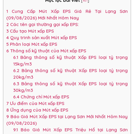
Mục lục bài viết
[
Ẩn
]
1
Cung Cấp Mút Xốp EPS Giá Rẻ Tại Lạng Sơn
(09/08/2026) Mới Nhất Hôm Nay
2
Các tên gọi thường gọi xốp EPS:
3
Cấu tạo Mút xốp EPS
4
Quy trình sản xuất Mút xốp EPS
5
Phân loại Mút xốp EPS
6
Thông số kỹ thuật của Mút xốp EPS
6.1
Bảng thông số kỹ thuật Xốp EPS loại tỷ trọng
15kg/m3
6.2
Bảng thông số kỹ thuật Xốp EPS loại tỷ trọng
20kg/m3
6.3
Bảng thông số kỹ thuật Xốp EPS loại tỷ trọng
30kg/m3
6.4
Chứng chỉ Mút xốp EPS
7
Ưu điểm của Mút xốp EPS
8
Ứng dụng của Mút xốp EPS
9
Báo Giá Mút Xốp EPS tại Lạng Sơn Mới Nhất Hôm Nay
(09/08/2026)
9.1
Báo Giá Mút Xốp EPS Triệu Hổ tại Lạng Sơn