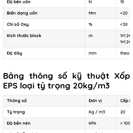
Độ bền uốn
N
15
Biến dạng uốn
Mm
<20
Chỉ số Oxy
%
<30
Kích thước block
m
1×1.2×2
1×1.2×4
Độ dày
mm
theo 
Bảng thông số kỹ thuật
Xốp
EPS
loại tỷ trọng 20kg/m3
Thông số
Đơn vị
Cấp II
Tỷ trọng
Kg / m3
20
Độ bền nén
KPA
> 100