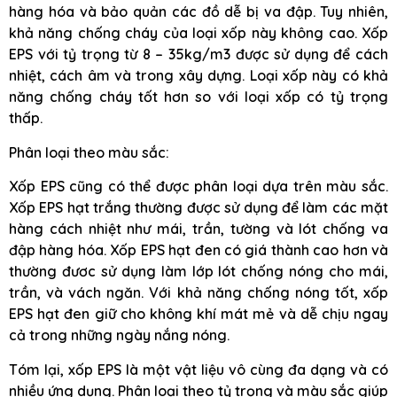
hàng hóa và bảo quản các đồ dễ bị va đập. Tuy nhiên,
khả năng chống cháy của loại xốp này không cao. Xốp
EPS với tỷ trọng từ 8 – 35kg/m3 được sử dụng để cách
nhiệt, cách âm và trong xây dựng. Loại xốp này có khả
năng chống cháy tốt hơn so với loại xốp có tỷ trọng
thấp.
Phân loại theo màu sắc:
Xốp EPS cũng có thể được phân loại dựa trên màu sắc.
Xốp EPS hạt trắng thường được sử dụng để làm các mặt
hàng cách nhiệt như mái, trần, tường và lót chống va
đập hàng hóa. Xốp EPS hạt đen có giá thành cao hơn và
thường đươc sử dụng làm lớp lót chống nóng cho mái,
trần, và vách ngăn. Với khả năng chống nóng tốt, xốp
EPS hạt đen giữ cho không khí mát mẻ và dễ chịu ngay
cả trong những ngày nắng nóng.
Tóm lại, xốp EPS là một vật liệu vô cùng đa dạng và có
nhiều ứng dụng. Phân loại theo tỷ trọng và màu sắc giúp