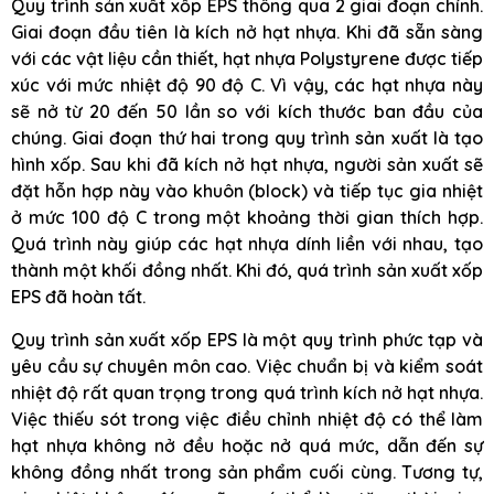
Quy trình sản xuất xốp EPS thông qua 2 giai đoạn chính.
Giai đoạn đầu tiên là kích nở hạt nhựa. Khi đã sẵn sàng
với các vật liệu cần thiết, hạt nhựa Polystyrene được tiếp
xúc với mức nhiệt độ 90 độ C. Vì vậy, các hạt nhựa này
sẽ nở từ 20 đến 50 lần so với kích thước ban đầu của
chúng. Giai đoạn thứ hai trong quy trình sản xuất là tạo
hình xốp. Sau khi đã kích nở hạt nhựa, người sản xuất sẽ
đặt hỗn hợp này vào khuôn (block) và tiếp tục gia nhiệt
ở mức 100 độ C trong một khoảng thời gian thích hợp.
Quá trình này giúp các hạt nhựa dính liền với nhau, tạo
thành một khối đồng nhất. Khi đó, quá trình sản xuất xốp
EPS đã hoàn tất.
Quy trình sản xuất xốp EPS là một quy trình phức tạp và
yêu cầu sự chuyên môn cao. Việc chuẩn bị và kiểm soát
nhiệt độ rất quan trọng trong quá trình kích nở hạt nhựa.
Việc thiếu sót trong việc điều chỉnh nhiệt độ có thể làm
hạt nhựa không nở đều hoặc nở quá mức, dẫn đến sự
không đồng nhất trong sản phẩm cuối cùng. Tương tự,