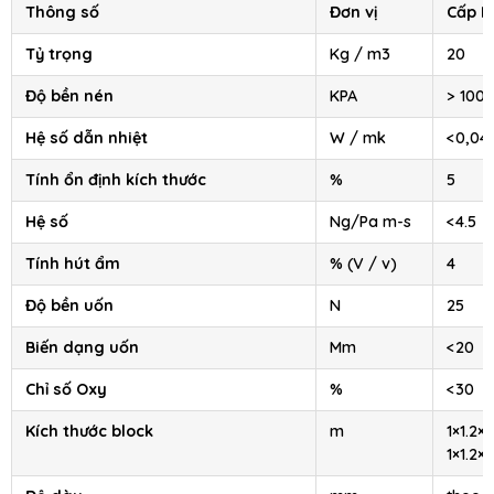
Thông số
Đơn vị
Cấp II
Tỷ trọng
Kg / m3
20
Độ bền nén
KPA
> 100
Hệ số dẫn nhiệt
W / mk
<0,04
Tính ổn định kích thước
%
5
Hệ số
Ng/Pa m-s
<4.5
Tính hút ẩm
% (V / v)
4
Độ bền uốn
N
25
Biến dạng uốn
Mm
<20
Chỉ số Oxy
%
<30
Kích thước block
m
1×1.2×2
1×1.2×4