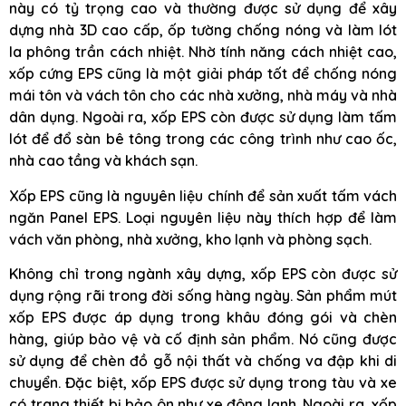
này có tỷ trọng cao và thường được sử dụng để xây
dựng nhà 3D cao cấp, ốp tường chống nóng và làm lót
la phông trần cách nhiệt. Nhờ tính năng cách nhiệt cao,
xốp cứng EPS cũng là một giải pháp tốt để chống nóng
mái tôn và vách tôn cho các nhà xưởng, nhà máy và nhà
dân dụng. Ngoài ra, xốp EPS còn được sử dụng làm tấm
lót để đổ sàn bê tông trong các công trình như cao ốc,
nhà cao tầng và khách sạn.
Xốp EPS cũng là nguyên liệu chính để sản xuất tấm vách
ngăn Panel EPS. Loại nguyên liệu này thích hợp để làm
vách văn phòng, nhà xưởng, kho lạnh và phòng sạch.
Không chỉ trong ngành xây dựng, xốp EPS còn được sử
dụng rộng rãi trong đời sống hàng ngày. Sản phẩm mút
xốp EPS được áp dụng trong khâu đóng gói và chèn
hàng, giúp bảo vệ và cố định sản phẩm. Nó cũng được
sử dụng để chèn đồ gỗ nội thất và chống va đập khi di
chuyển. Đặc biệt, xốp EPS được sử dụng trong tàu và xe
có trang thiết bị bảo ôn như xe đông lạnh. Ngoài ra, xốp