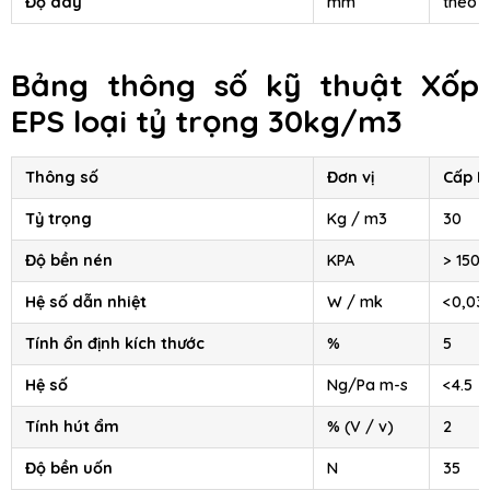
Độ dày
mm
theo 
Bảng thông số kỹ thuật Xốp
EPS loại tỷ trọng 30kg/m3
Thông số
Đơn vị
Cấp III
Tỷ trọng
Kg / m3
30
Độ bền nén
KPA
> 150
Hệ số dẫn nhiệt
W / mk
<0,03
Tính ổn định kích thước
%
5
Hệ số
Ng/Pa m-s
<4.5
Tính hút ẩm
% (V / v)
2
Độ bền uốn
N
35