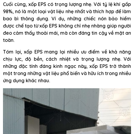
Cuối cùng, xốp EPS có trọng lượng nhẹ. Với tỷ lệ khí gấp
98%, nó là một loại vật liệu nhẹ nhất và thích hợp để làm
bao bì thông dụng. Ví dụ, những chiếc nón bảo hiểm
được chế tạo từ xốp EPS không chỉ nhẹ nhàng giúp người
đeo cảm thấy thoải mái, mà còn đáng tin cậy về mặt an
toàn.
Tóm lại, xốp EPS mang lại nhiều ưu điểm về khả năng
chịu lực, độ bền, cách nhiệt và trọng lượng nhẹ. Với
những đặc tính đáng kinh ngạc này, xốp EPS trở thành
một trong những vật liệu phổ biến và hữu ích trong nhiều
ứng dụng khác nhau.