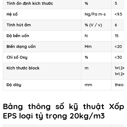
Tính ổn định kích thước
%
5
Hệ số
Ng/Pa m-s
<9.5
Tính hút ẩm
% (V / v)
6
Độ bền uốn
N
15
Biến dạng uốn
Mm
<20
Chỉ số Oxy
%
<30
Kích thước block
m
1×1.2×2
1×1.2×4
Độ dày
mm
theo 
Bảng thông số kỹ thuật
Xốp
EPS
loại tỷ trọng 20kg/m3