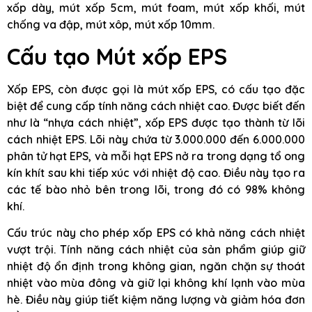
xốp dày, mút xốp 5cm, mút foam, mút xốp khối, mút
chống va đập, mút xôp, mút xốp 10mm.
Cấu tạo Mút xốp EPS
Xốp EPS, còn được gọi là mút xốp EPS, có cấu tạo đặc
biệt để cung cấp tính năng cách nhiệt cao. Được biết đến
như là “nhựa cách nhiệt”, xốp EPS được tạo thành từ lõi
cách nhiệt EPS. Lõi này chứa từ 3.000.000 đến 6.000.000
phân tử hạt EPS, và mỗi hạt EPS nở ra trong dạng tổ ong
kín khít sau khi tiếp xúc với nhiệt độ cao. Điều này tạo ra
các tế bào nhỏ bên trong lõi, trong đó có 98% không
khí.
Cấu trúc này cho phép xốp EPS có khả năng cách nhiệt
vượt trội. Tính năng cách nhiệt của sản phẩm giúp giữ
nhiệt độ ổn định trong không gian, ngăn chặn sự thoát
nhiệt vào mùa đông và giữ lại không khí lạnh vào mùa
hè. Điều này giúp tiết kiệm năng lượng và giảm hóa đơn