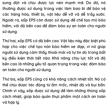
xung đột và chịu được lực nén mạnh mẽ. Do đó, nó
thường được sử dụng trong việc làm bao bì để bảo vệ
các hàng hóa, thiết bị, vật liệu dễ vỡ và dễ trầy xước.
Ngoài ra, xốp EPS còn được sử dụng để chế tạo mũ bảo
hiểm, với độ bền cao để đảm bảo sự an toàn cho người
sử dụng.
Thứ hai, xốp EPS có độ bền cao. Vật liệu này đặc biệt phù
hợp cho việc chế tạo nón bảo hiểm xe đạp, vì nó giúp
người sử dụng cảm thấy thoải mái và tự tin dù trong bất
kỳ điều kiện thời tiết nào. Khả năng chịu lực tốt và độ
bền cao là những yếu tố quan trọng trong việc đảm bảo
an toàn cho người sử dụng.
Thứ ba, xốp EPS cũng có khả năng cách nhiệt tốt. Nó có
thể chịu được tác động từ ẩm mốc, nhiệt độ và bụi bẩn.
Chính vì vậy, xốp được sử dụng để làm những thùng xốp
cách nhiệt, giúp bảo quản thực phẩm một cách an toàn
và hợp lý.