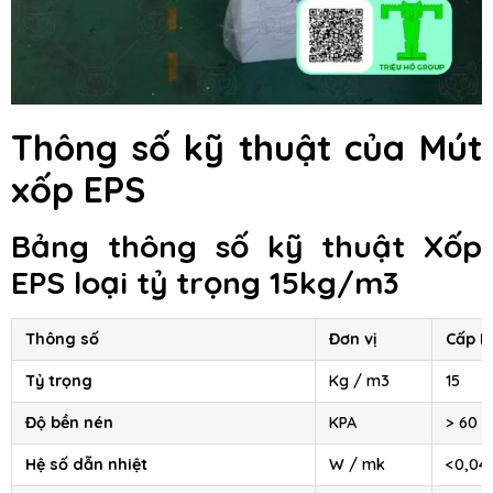
Thông số kỹ thuật của Mút
xốp EPS
Bảng thông số kỹ thuật Xốp
EPS loại tỷ trọng 15kg/m3
Thông số
Đơn vị
Cấp I
Tỷ trọng
Kg / m3
15
Độ bền nén
KPA
> 60
Hệ số dẫn nhiệt
W / mk
<0,04