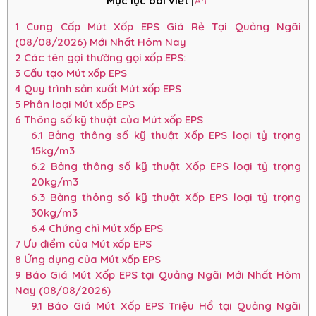
Mục lục bài viết
[
Ẩn
]
1
Cung Cấp Mút Xốp EPS Giá Rẻ Tại Quảng Ngãi
(08/08/2026) Mới Nhất Hôm Nay
2
Các tên gọi thường gọi xốp EPS:
3
Cấu tạo Mút xốp EPS
4
Quy trình sản xuất Mút xốp EPS
5
Phân loại Mút xốp EPS
6
Thông số kỹ thuật của Mút xốp EPS
6.1
Bảng thông số kỹ thuật Xốp EPS loại tỷ trọng
15kg/m3
6.2
Bảng thông số kỹ thuật Xốp EPS loại tỷ trọng
20kg/m3
6.3
Bảng thông số kỹ thuật Xốp EPS loại tỷ trọng
30kg/m3
6.4
Chứng chỉ Mút xốp EPS
7
Ưu điểm của Mút xốp EPS
8
Ứng dụng của Mút xốp EPS
9
Báo Giá Mút Xốp EPS tại Quảng Ngãi Mới Nhất Hôm
Nay (08/08/2026)
9.1
Báo Giá Mút Xốp EPS Triệu Hổ tại Quảng Ngãi