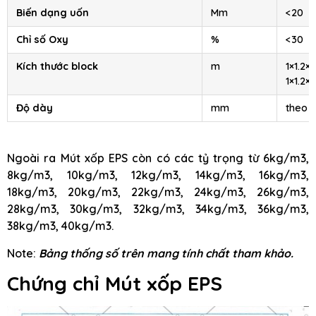
Biến dạng uốn
Mm
<20
Chỉ số Oxy
%
<30
Kích thước block
m
1×1.2×2
1×1.2×4
Độ dày
mm
theo 
Ngoài ra Mút xốp EPS còn có các tỷ trọng từ 6kg/m3,
8kg/m3, 10kg/m3, 12kg/m3, 14kg/m3, 16kg/m3,
18kg/m3, 20kg/m3, 22kg/m3, 24kg/m3, 26kg/m3,
28kg/m3, 30kg/m3, 32kg/m3, 34kg/m3, 36kg/m3,
38kg/m3, 40kg/m3.
Note:
Bảng thống số trên mang tính chất tham khảo.
Chứng chỉ Mút xốp EPS