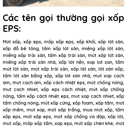
Các tên gọi thường gọi xốp
EPS:
Mút xốp, xốp eps, mốp xốp eps, xốp khối, xốp lót sàn,
xốp đỗ bê tông, tấm xốp lót sàn, miếng xốp lót sàn,
miếng xốp trải sàn, tấm xốp trải sàn, mút xốp lót sàn,
miếng xốp trải sàn nhà, xốp lót nền, xop lot san, tấm
mút lót sàn, mút xốp trải sàn, xốp lát sàn, lót sàn xốp,
tấm lót sàn bằng xốp, xốp lót sàn nhà, mut xop cach
am, mut cach am, xốp cách nhiệt eps, mút chống nóng,
mut cach nhiet, xốp eps cách nhiệt, mút xốp chống
nóng, tấm xốp cách nhiệt eps, mut xop cach nhiet, xốp
tấm chống nóng, mút xốp cứng, xốp foam, xốp tấm, mút
xốp mềm, mut xop, mút xốp trắng, mua mút xốp, tấm
xốp eps, mút xốp eps, mút xốp chống va đập, xốp lót,
mut xốp, mốp xốp tấm, xop eps, mút xốp chèn khe, mút