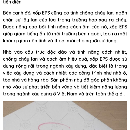
tiền điện.
Bên cạnh đó, xốp EPS cũng có tính chống cháy lan, ngăn
chặn sự lây lan của lửa trong trường hợp xảy ra cháy.
Được nâng cao bởi tính năng cách âm của nó, xốp EPS
giúp giảm tiếng ồn từ môi trường bên ngoài, tạo ra một
không gian yên tĩnh và thoải mái cho người sử dụng.
Nhờ vào cấu trúc độc đáo và tính năng cách nhiệt,
chống cháy lan và cách âm hiệu quả, xốp EPS được sử
dụng rộng rãi trong ngành xây dựng, đặc biệt là trong
việc xây dựng và cách nhiệt các công trình như nhà ở,
tòa nhà và hàng rào. Sản phẩm này đã góp phần không
nhỏ vào sự phát triển bền vững và tiết kiệm năng lượng
trong ngành xây dựng ở Việt Nam và trên toàn thế giới.