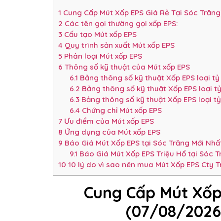
1
Cung Cấp Mút Xốp EPS Giá Rẻ Tại Sóc Trăn
2
Các tên gọi thường gọi xốp EPS:
3
Cấu tạo Mút xốp EPS
4
Quy trình sản xuất Mút xốp EPS
5
Phân loại Mút xốp EPS
6
Thông số kỹ thuật của Mút xốp EPS
6.1
Bảng thông số kỹ thuật Xốp EPS loại tỷ
6.2
Bảng thông số kỹ thuật Xốp EPS loại t
6.3
Bảng thông số kỹ thuật Xốp EPS loại t
6.4
Chứng chỉ Mút xốp EPS
7
Ưu điểm của Mút xốp EPS
8
Ứng dụng của Mút xốp EPS
9
Báo Giá Mút Xốp EPS tại Sóc Trăng Mới N
9.1
Báo Giá Mút Xốp EPS Triệu Hổ tại Sóc 
10
10 lý do vì sao nên mua Mút Xốp EPS Cty T
Cung Cấp Mút Xốp
(07/08/2026