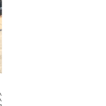
n,
n,
op