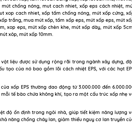
 mút chống nóng, mut cach nhiet, xốp eps cách nhiệt, mú
ut xop cach nhiet, xốp tấm chống nóng, mút xốp cứng, xố
xốp trắng, mua mút xốp, tấm xốp eps, mút xốp eps, mút xố
ấm, xop eps, mút xốp chèn khe, mút xốp dày, mút xốp 5cm
 mút xôp, mút xốp 10mm.
 vật liệu được sử dụng rộng rãi trong ngành xây dựng, đặ
Cấu tạo của nó bao gồm lõi cách nhiệt EPS, với các hạt E
 của xốp EPS thường dao động từ 3.000.000 đến 6.000.00
a mỗi tế bào chứa không khí, tạo ra một cấu trúc xốp nhẹ 
iệt độ ổn định trong ngôi nhà, giúp tiết kiệm năng lượng 
 khả năng chống cháy lan, giảm thiểu nguy cơ lan truyền c