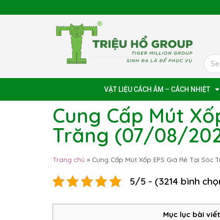
VẬT LIỆU CÁCH ÂM – CÁCH NHIỆT
Cung Cấp Mút Xốp
Trăng (07/08/202
Trang chủ
»
Cung Cấp Mút Xốp EPS Giá Rẻ Tại Sóc 
5/5 - (3214 bình chọ
Mục lục bài viết