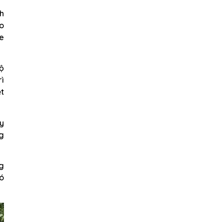
nh
ao
e
ộ
rì
ệt
y
g
ng
có