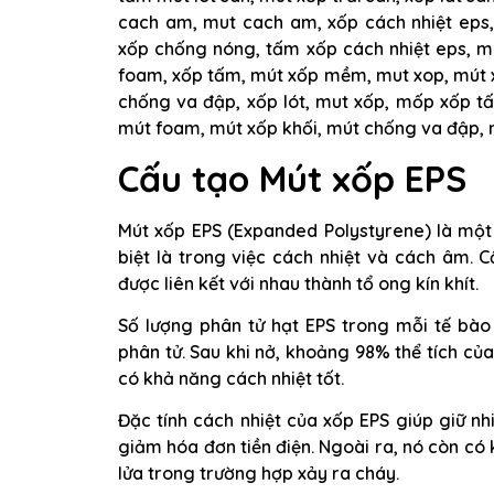
cach am, mut cach am, xốp cách nhiệt eps,
xốp chống nóng, tấm xốp cách nhiệt eps, m
foam, xốp tấm, mút xốp mềm, mut xop, mút 
chống va đập, xốp lót, mut xốp, mốp xốp t
mút foam, mút xốp khối, mút chống va đập,
Cấu tạo Mút xốp EPS
Mút xốp EPS (Expanded Polystyrene) là một
biệt là trong việc cách nhiệt và cách âm. 
được liên kết với nhau thành tổ ong kín khít.
Số lượng phân tử hạt EPS trong mỗi tế bào
phân tử. Sau khi nở, khoảng 98% thể tích củ
có khả năng cách nhiệt tốt.
Đặc tính cách nhiệt của xốp EPS giúp giữ nh
giảm hóa đơn tiền điện. Ngoài ra, nó còn có
lửa trong trường hợp xảy ra cháy.