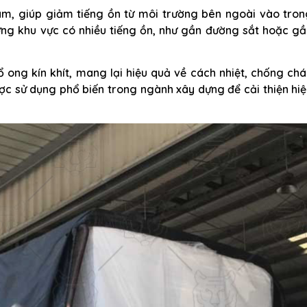
m, giúp giảm tiếng ồn từ môi trường bên ngoài vào tron
ững khu vực có nhiều tiếng ồn, như gần đường sắt hoặc g
 ong kín khít, mang lại hiệu quả về cách nhiệt, chống ch
ợc sử dụng phổ biến trong ngành xây dựng để cải thiện hi