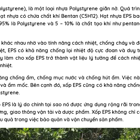
lystyrene), là một loại nhựa Polystyrene giãn nở. Quá trì
hạt nhựa có chứa chất khí Bentan (C5H12). Hạt nhựa EPS b
95% là Polystyrene và 5 – 10% là chất tạo khí như pentan
 khác nhau nhờ vào tính năng cách nhiệt, chống cháy và đ
ệt, EPS có khả năng chống lại nhiệt độ cực đoan và duy t
ày làm cho xốp EPS trở thành vật liệu lý tưởng để cách nhi
nhiệt.
ăng chống ẩm, chống mục nước và chống hút ẩm. Việc nà
ớc và ẩm mốc. Bên cạnh đó, xốp EPS cũng có khả năng chốn
styrene.
EPS là lý do chính tại sao nó được ứng dụng rộng rãi tro
ng, giao thông vận tải và dược phẩm. Xốp EPS không chỉ 
ệu quả trong việc bảo quản và vận chuyển sản phẩm.