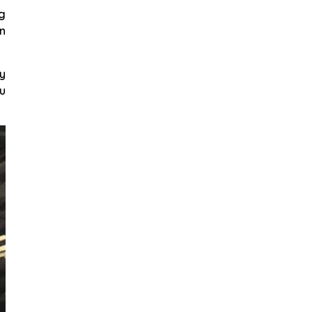
g
ần
áy
ệu