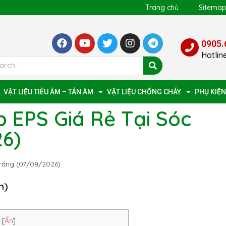
Trang chủ
Sitema
0905.
Hotlin
VẬT LIỆU TIÊU ÂM – TÁN ÂM
VẬT LIỆU CHỐNG CHÁY
PHỤ KIỆN
 EPS Giá Rẻ Tại Sóc
6)
Trăng (07/08/2026)
n)
[
Ẩn
]