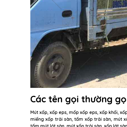
Các tên gọi thường gọ
Mút xốp, xốp eps, mốp xốp eps, xốp khối, xốp
miếng xốp trải sàn, tấm xốp trải sàn, mút xố
tấm mút lót sàn, mút xốp trải sàn, xốp lát sà