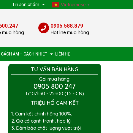
p
Tin sản phẩm
Vietnamese
▼
600.247
0905.588.879
e mua hàng
Hotline mua hàng
 CÁCH ÂM – CÁCH NHIỆT
LIÊN HỆ
TƯ VẤN BÁN HÀNG
Gọi mua hàng:
0905 800 247
Từ 07h30 - 22h00 (T2 - CN)
TRIỆU HỔ CAM KẾT
1. Cam kết chính hãng 100%.
2. Giá cả cạnh tranh, hợp lý.
3. Đảm bảo chất lượng vượt trội.