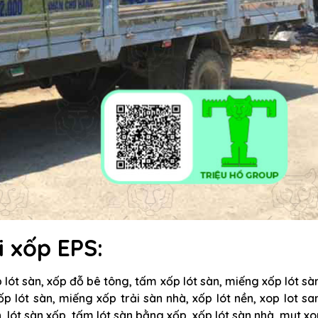
i xốp EPS:
 lót sàn, xốp đỗ bê tông, tấm xốp lót sàn, miếng xốp lót sà
p lót sàn, miếng xốp trải sàn nhà, xốp lót nền, xop lot sa
n, lót sàn xốp, tấm lót sàn bằng xốp, xốp lót sàn nhà, mut x