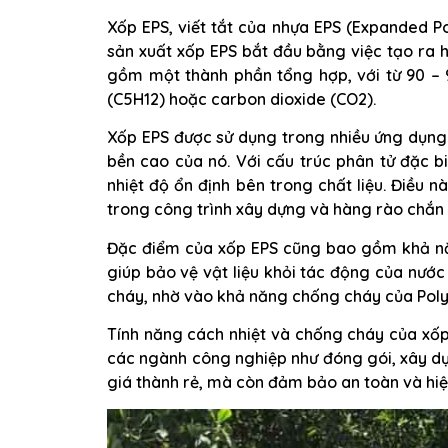
Xốp EPS, viết tắt của nhựa EPS (Expanded Po
sản xuất xốp EPS bắt đầu bằng việc tạo ra 
gồm một thành phần tổng hợp, với từ 90 – 
(C5H12) hoặc carbon dioxide (CO2).
Xốp EPS được sử dụng trong nhiều ứng dụng
bền cao của nó. Với cấu trúc phân tử đặc bi
nhiệt độ ổn định bên trong chất liệu. Điều n
trong công trình xây dựng và hàng rào chắn 
Đặc điểm của xốp EPS cũng bao gồm khả n
giúp bảo vệ vật liệu khỏi tác động của nư
cháy, nhờ vào khả năng chống cháy của Poly
Tính năng cách nhiệt và chống cháy của xốp 
các ngành công nghiệp như đóng gói, xây dự
giá thành rẻ, mà còn đảm bảo an toàn và hi