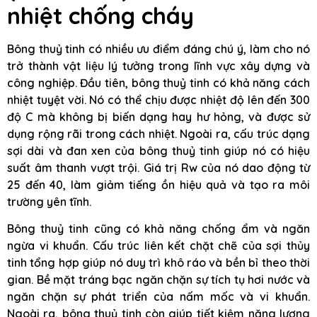
nhiệt chống cháy
Bông thuỷ tinh có nhiều ưu điểm đáng chú ý, làm cho nó
trở thành vật liệu lý tưởng trong lĩnh vực xây dựng và
công nghiệp. Đầu tiên, bông thuỷ tinh có khả năng cách
nhiệt tuyệt vời. Nó có thể chịu được nhiệt độ lên đến 300
độ C mà không bị biến dạng hay hư hỏng, và được sử
dụng rộng rãi trong cách nhiệt. Ngoài ra, cấu trúc dạng
sợi dài và đan xen của bông thuỷ tinh giúp nó có hiệu
suất âm thanh vượt trội. Giá trị Rw của nó dao động từ
25 đến 40, làm giảm tiếng ồn hiệu quả và tạo ra môi
trường yên tĩnh.
Bông thuỷ tinh cũng có khả năng chống ẩm và ngăn
ngừa vi khuẩn. Cấu trúc liên kết chặt chẽ của sợi thủy
tinh tổng hợp giúp nó duy trì khô ráo và bền bỉ theo thời
gian. Bề mặt tráng bạc ngăn chặn sự tích tụ hơi nước và
ngăn chặn sự phát triển của nấm mốc và vi khuẩn.
Ngoài ra, bông thuỷ tinh còn giúp tiết kiệm năng lượng