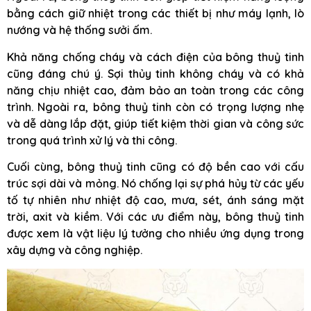
bằng cách giữ nhiệt trong các thiết bị như máy lạnh, lò
nướng và hệ thống sưởi ấm.
Khả năng chống cháy và cách điện của bông thuỷ tinh
cũng đáng chú ý. Sợi thủy tinh không cháy và có khả
năng chịu nhiệt cao, đảm bảo an toàn trong các công
trình. Ngoài ra, bông thuỷ tinh còn có trọng lượng nhẹ
và dễ dàng lắp đặt, giúp tiết kiệm thời gian và công sức
trong quá trình xử lý và thi công.
Cuối cùng, bông thuỷ tinh cũng có độ bền cao với cấu
trúc sợi dài và mỏng. Nó chống lại sự phá hủy từ các yếu
tố tự nhiên như nhiệt độ cao, mưa, sét, ánh sáng mặt
trời, axit và kiềm. Với các ưu điểm này, bông thuỷ tinh
được xem là vật liệu lý tưởng cho nhiều ứng dụng trong
xây dựng và công nghiệp.