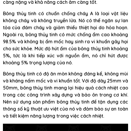
càng nặng và khả năng cách âm càng tốt.
Bông thủy tinh có chuẩn chống cháy A là loại vật liệu
không cháy và không truyền lửa. Nó có thể ngăn sự lan
tỏa của đám cháy và giảm thiểu thiệt hại do hỏa hoạn.
Ngoài ra, bông thủy tinh có mức chống ẩm cao khoảng
98.5% và không bị ẩm mốc hay sinh ra vi khuẩn gây hại
cho sức khỏe. Mức độ hút ẩm của bông thủy tinh khoảng
5%, tức là khi tiếp xúc với nguồn ẩm, nó chỉ hút được
khoảng 5% trọng lượng của nó.
Bông thủy tinh có độ ăn mòn không đáng kể, không mùi
và kháng nấm mốc và vi khuẩn tốt. Với độ dày 25mm và
50mm, bông thủy tinh mang lại hiệu quả cách nhiệt cao
trong các công trình xây dựng và bảo ôn trong cơ khí.
Nên sử dụng sản phẩm bông thủy tinh để tận dụng các
thông số kỹ thuật ưu việt của nó và đảm bảo sự an toàn
và tiết kiệm năng lượng trong việc cách nhiệt.