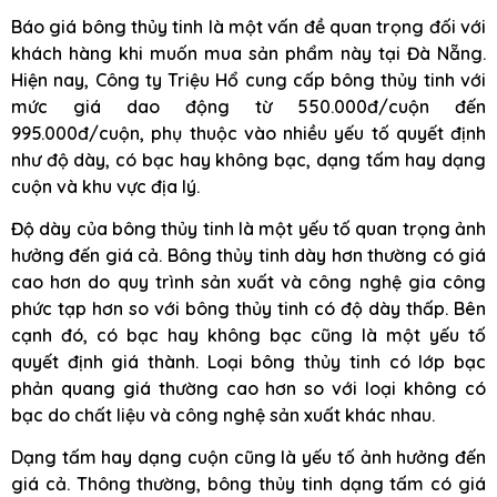
Báo giá bông thủy tinh là một vấn đề quan trọng đối với
khách hàng khi muốn mua sản phẩm này tại Đà Nẵng.
Hiện nay, Công ty Triệu Hổ cung cấp bông thủy tinh với
mức giá dao động từ 550.000đ/cuộn đến
995.000đ/cuộn, phụ thuộc vào nhiều yếu tố quyết định
như độ dày, có bạc hay không bạc, dạng tấm hay dạng
cuộn và khu vực địa lý.
Độ dày của bông thủy tinh là một yếu tố quan trọng ảnh
hưởng đến giá cả. Bông thủy tinh dày hơn thường có giá
cao hơn do quy trình sản xuất và công nghệ gia công
phức tạp hơn so với bông thủy tinh có độ dày thấp. Bên
cạnh đó, có bạc hay không bạc cũng là một yếu tố
quyết định giá thành. Loại bông thủy tinh có lớp bạc
phản quang giá thường cao hơn so với loại không có
bạc do chất liệu và công nghệ sản xuất khác nhau.
Dạng tấm hay dạng cuộn cũng là yếu tố ảnh hưởng đến
giá cả. Thông thường, bông thủy tinh dạng tấm có giá