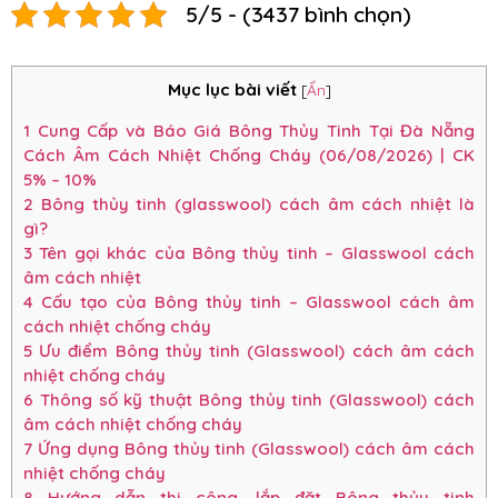
5/5 - (3437 bình chọn)
Mục lục bài viết
[
Ẩn
]
1
Cung Cấp và Báo Giá Bông Thủy Tinh Tại Đà Nẵng
Cách Âm Cách Nhiệt Chống Cháy (06/08/2026) | CK
5% – 10%
2
Bông thủy tinh (glasswool) cách âm cách nhiệt là
gì?
3
Tên gọi khác của Bông thủy tinh – Glasswool cách
âm cách nhiệt
4
Cấu tạo của Bông thủy tinh – Glasswool cách âm
cách nhiệt chống cháy
5
Ưu điểm Bông thủy tinh (Glasswool) cách âm cách
nhiệt chống cháy
6
Thông số kỹ thuật Bông thủy tinh (Glasswool) cách
âm cách nhiệt chống cháy
7
Ứng dụng Bông thủy tinh (Glasswool) cách âm cách
nhiệt chống cháy
8
Hướng dẫn thi công, lắp đặt Bông thủy tinh