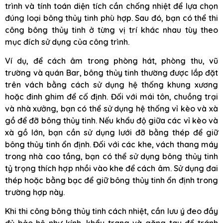
trình và tính toán diện tích cần chống nhiệt để lựa chọn
đúng loại bông thủy tinh phù hợp. Sau đó, bạn có thể thi
công bông thủy tinh ở từng vị trí khác nhau tùy theo
mục đích sử dụng của công trình.
Ví dụ, để cách âm trong phòng hát, phòng thu, vũ
trường và quán Bar, bông thủy tinh thường được lắp đặt
trên vách bằng cách sử dụng hệ thống khung xương
hoặc đinh ghim để cố định. Đối với mái tôn, chuồng trại
và nhà xưởng, bạn có thể sử dụng hệ thống vỉ kèo và xà
gồ để đỡ bông thủy tinh. Nếu khẩu độ giữa các vỉ kèo và
xà gồ lớn, bạn cần sử dụng lưới đỡ bằng thép để giữ
bông thủy tinh ổn định. Đối với các khe, vách thang máy
trong nhà cao tầng, bạn có thể sử dụng bông thủy tinh
tỷ trọng thích hợp nhồi vào khe để cách âm. Sử dụng đai
thép hoặc bằng bạc để giữ bông thủy tinh ổn định trong
trường hợp này.
Khi thi công bông thủy tinh cách nhiệt, cần lưu ý đeo đầy