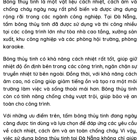
Bông thủy tinh là một vật liệu cách nhiệt, cách âm và
chống cháy ngày nay rất phổ biến và được ứng dụng
rộng rãi trong các ngành công nghiệp. Tại Đà Nẵng,
tấm bông thủy tinh đã được sử dụng và thi công nhiều
tại các công trình lớn như tòa nhà cao tầng, xưởng sản
xuất, khu công nghiệp và các phòng hội trường, phòng
karaoke.
Bông thủy tinh có khả năng cách nhiệt rất tốt, giúp giữ
nhiệt độ ổn định bên trong các công trình, ngăn chặn sự
truyền nhiệt từ bên ngoài. Đồng thời, với khả năng cách
âm cao, nó cũng giúp giảm tiếng ồn và tạo ra một môi
trường làm việc và sống thoải mái hơn. Bông thủy tinh
còn có tính năng chống cháy vượt trội, giúp bảo vệ an
toàn cho công trình.
Với những ưu điểm trên, tấm bông thủy tinh đang ngày
càng được tin dùng và lựa chọn để đáp ứng các yêu cầu
về cách nhiệt, cách âm và an toàn chống cháy. Vì vậy,
việc sử dụng bông thủy tinh tại Đà Nẵng không chỉ giúp