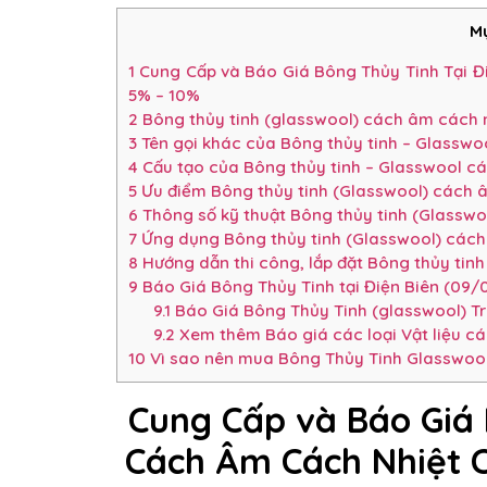
Mụ
1
Cung Cấp và Báo Giá Bông Thủy Tinh Tại Đ
5% – 10%
2
Bông thủy tinh (glasswool) cách âm cách n
3
Tên gọi khác của Bông thủy tinh – Glasswo
4
Cấu tạo của Bông thủy tinh – Glasswool c
5
Ưu điểm Bông thủy tinh (Glasswool) cách 
6
Thông số kỹ thuật Bông thủy tinh (Glassw
7
Ứng dụng Bông thủy tinh (Glasswool) cách
8
Hướng dẫn thi công, lắp đặt Bông thủy tin
9
Báo Giá Bông Thủy Tinh tại Điện Biên (09/
9.1
Báo Giá Bông Thủy Tinh (glasswool) Tr
9.2
Xem thêm Báo giá các loại Vật liệu c
10
Vì sao nên mua Bông Thủy Tinh Glasswool 
Cung Cấp và Báo Giá 
Cách Âm Cách Nhiệt C