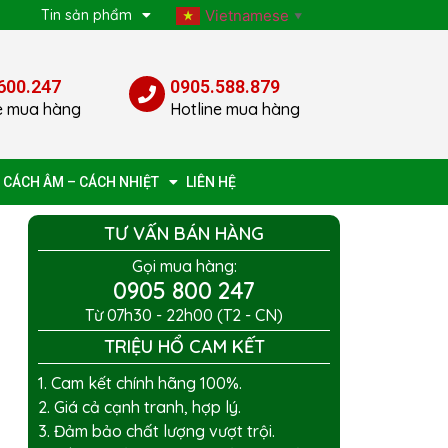
p
Tin sản phẩm
Vietnamese
▼
600.247
0905.588.879
e mua hàng
Hotline mua hàng
 CÁCH ÂM – CÁCH NHIỆT
LIÊN HỆ
TƯ VẤN BÁN HÀNG
Gọi mua hàng:
0905 800 247
Từ 07h30 - 22h00 (T2 - CN)
TRIỆU HỔ CAM KẾT
1. Cam kết chính hãng 100%.
2. Giá cả cạnh tranh, hợp lý.
3. Đảm bảo chất lượng vượt trội.