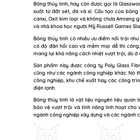
Bông thủy tinh, hay còn được gọi là Glasswool
xuất từ đất sét, đá và xỉ. Cấu tạo của bông
canxi, Oxit kim loại và không chứa Amiang gâ
và nhà khoa học người Mỹ Russell Games Sla
Bông thủy tinh có nhiều ưu điểm nổi trội nh
có độ đàn hồi cao và mềm mại dễ thi công.
mang lại khả năng cách nhiệt vượt trội, dù 
Sản phẩm này được công ty Poly Glass Fib
cũng như các ngành công nghiệp khác. Nó t
công nghiệp, khu chế xuất hay các công trì
điện lạnh.
Bông thủy tinh là vật liệu nguyên liệu quan 
bảo vệ vượt trội và tính năng linh hoạt cho
ngành công nghiệp xây dựng và các ngành c