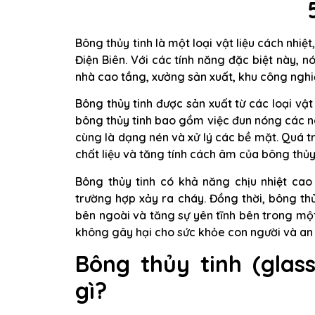
Bông thủy tinh là một loại vật liệu cách nhi
Điện Biên. Với các tính năng đặc biệt này, n
nhà cao tầng, xưởng sản xuất, khu công nghi
Bông thủy tinh được sản xuất từ các loại vật 
bông thủy tinh bao gồm việc đun nóng các ng
cùng là dạng nén và xử lý các bề mặt. Quá tr
chất liệu và tăng tính cách âm của bông thủy 
Bông thủy tinh có khả năng chịu nhiệt cao
trường hợp xảy ra cháy. Đồng thời, bông th
bên ngoài và tăng sự yên tĩnh bên trong mộ
không gây hại cho sức khỏe con người và an
Bông thủy tinh (glas
gì?