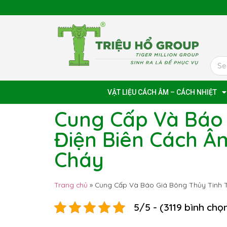
VẬT LIỆU CÁCH ÂM – CÁCH NHIỆT
Cung Cấp Và Báo 
Điện Biên Cách Â
Cháy
Trang chủ
»
Cung Cấp Và Báo Giá Bông Thủy Tinh T
5/5 - (3119 bình chọ