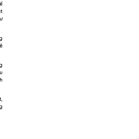
hế
at
sư
ng
ẽ
g
u
nh
t,
ng