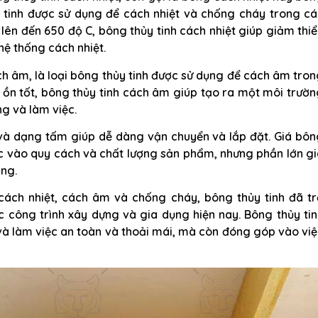
y tinh được sử dụng để cách nhiệt và chống cháy trong c
 lên đến 650 độ C, bông thủy tinh cách nhiệt giúp giảm thi
hệ thống cách nhiệt.
ch âm, là loại bông thủy tinh được sử dụng để cách âm tro
 ồn tốt, bông thủy tinh cách âm giúp tạo ra một môi trườ
g và làm việc.
 và dạng tấm giúp dễ dàng vận chuyển và lắp đặt. Giá bôn
ộc vào quy cách và chất lượng sản phẩm, nhưng phần lớn g
ờng.
cách nhiệt, cách âm và chống cháy, bông thủy tinh đã tr
c công trình xây dựng và gia dụng hiện nay. Bông thủy ti
và làm việc an toàn và thoải mái, mà còn đóng góp vào vi