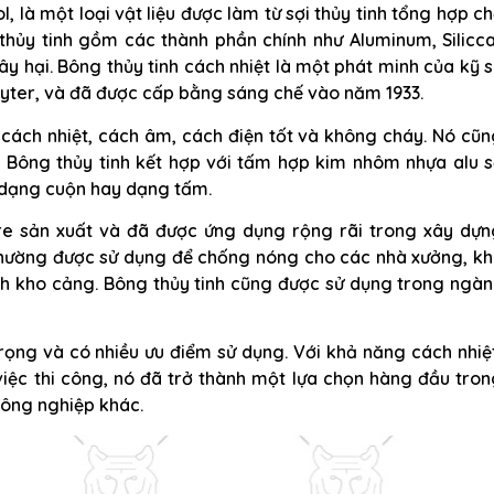
, là một loại vật liệu được làm từ sợi thủy tinh tổng hợp c
 thủy tinh gồm các thành phần chính như Aluminum, Silicc
y hại. Bông thủy tinh cách nhiệt là một phát minh của kỹ 
yter, và đã được cấp bằng sáng chế vào năm 1933.
ư cách nhiệt, cách âm, cách điện tốt và không cháy. Nó cũ
 Bông thủy tinh kết hợp với tấm hợp kim nhôm nhựa alu s
ở dạng cuộn hay dạng tấm.
re sản xuất và đã được ứng dụng rộng rãi trong xây dựn
hường được sử dụng để chống nóng cho các nhà xưởng, kh
nh kho cảng. Bông thủy tinh cũng được sử dụng trong ngà
trọng và có nhiều ưu điểm sử dụng. Với khả năng cách nhiệ
 việc thi công, nó đã trở thành một lựa chọn hàng đầu tro
ông nghiệp khác.