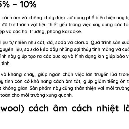
5% – 10%
ệt, cách âm và chống cháy được sử dụng phổ biến hiện nay t
ó đã trở thành vật liệu thiết yếu trong việc xây dựng các t
ệp và các hội trường, phòng karaoke.
liệu tự nhiên như cát, đá, soda và clorua. Quá trình sản xu
uyên liệu, sau đó kéo dãy những sợi thủy tinh mỏng và cu
ình này giúp tạo ra các bức xạ và hình dạng kín giúp bảo 
tinh.
 và kháng cháy, giúp ngăn chặn việc lan truyền lửa tron
ủy tinh còn có khả năng cách âm tốt, giúp giảm tiếng ồn 
t không gian. Sản phẩm này cũng thân thiện với môi trườn
 toàn cho môi trường xung quanh.
swool) cách âm cách nhiệt l