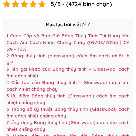
5/5 - (4724 bình chọn)
Mục lục bài viết
[
Ẩn
]
1
Cung Cấp và Báo Giá Bông Thủy Tinh Tại Hưng Yên
Cách Âm Cách Nhiệt Chống Cháy (09/08/2026) | CK
5% – 10%
2
Bông thủy tinh (glasswool) cách âm cách nhiệt là
gì?
3
Tên gọi khác của Bông thủy tinh – Glasswool cách
âm cách nhiệt
4
Cấu tạo của Bông thủy tinh – Glasswool cách âm
cách nhiệt chống cháy
5
Ưu điểm Bông thủy tinh (Glasswool) cách âm cách
nhiệt chống cháy
6
Thông số kỹ thuật Bông thủy tinh (Glasswool) cách
âm cách nhiệt chống cháy
7
Ứng dụng Bông thủy tinh (Glasswool) cách âm cách
nhiệt chống cháy
8
Hướng dẫn thi công, lắp đặt Bông thủy tinh