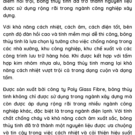
điểm nổi trội, bông thủy tinh đã trở thành nguyên liệu
được sử dụng rộng rãi trong ngành công nghiệp xây
dựng.
Với khả năng cách nhiệt, cách âm, cách điện tốt, bên
cạnh độ đàn hồi cao và tính mềm mại dễ thi công, bông
thủy tinh là lựa chọn lý tưởng cho việc chống nóng trong
các nhà xưởng, khu công nghiệp, khu chế xuất và các
công trình lưu trữ hàng hóa. Khi được kết hợp với tấm
hợp kim nhôm nhựa alu, bông thủy tinh mang lại khả
năng cách nhiệt vượt trội cả trong dạng cuộn và dạng
tấm.
Được sản xuất bởi công ty Poly Glass Fibre, bông thủy
tinh không chỉ được sử dụng trong ngành xây dựng mà
còn được áp dụng rộng rãi trong nhiều ngành công
nghiệp khác, đặc biệt là trong ngành điện lạnh. Với tính
chất chống cháy và khả năng cách âm xuất sắc, bông
thủy tinh đã trở thành một nguyên liệu được ưa chuộng
và tin cậy trong việc cách nhiệt và cải thiện hiệu suất