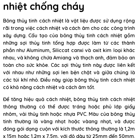
nhiệt chống cháy
Bông thủy tinh cách nhiệt là vật liệu được sử dụng rộng
rãi trong việc cách nhiệt và cách âm cho các công trình
xây dựng. Cấu tạo của bông thủy tinh cách nhiệt gồm
những sợi thủy tinh tổng hợp được làm từ các thành
phần như Aluminum, Siliccat canxi và oxit kim loại khác
nhau, và không chứa Amiang và thạch anh, đảm bảo an
toàn cho sức khỏe. Các sợi thủy tinh này được liên kết
với nhau như những sợi len bện chặt và giữa chúng là
các túi khí nhỏ. Điều này giúp bông thủy tinh cách nhiệt
có khả năng cách nhiệt và cách âm tốt.
Để tăng hiệu quả cách nhiệt, bông thủy tinh cách nhiệt
thông thường có thể được tráng hoặc phủ lớp giấy
nhôm, vải thủy tinh hoặc nhựa PVC. Màu của bông thủy
tinh thường là vàng nhạt hoặc vàang nhạt, và được
đóng gói dạng cuộn với kích thước thông thường là 1,2m
x 15m hoặc 1,2m x 7,5m, với độ dày từ 25mm đến 50mm.