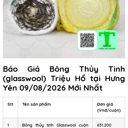
Báo Giá Bông Thủy Tinh
(glasswool) Triệu Hổ
tại Hưng
Yên
09/08/2026 Mới Nhất
Stt
Tên sản phẩm
Đơn giá
(Vnđ/cuộn)
1
Bông thủy tinh Glasswool cuộn
651.200