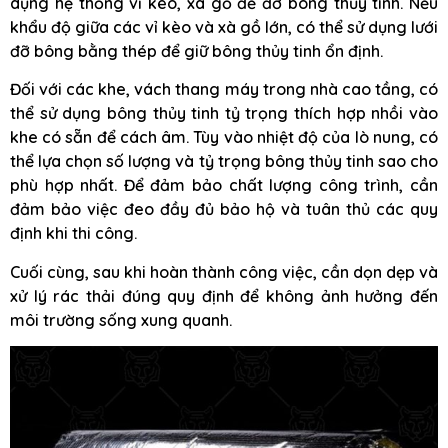
dụng hệ thống vỉ kèo, xà gồ để đỡ bông thủy tinh. Nếu
khẩu độ giữa các vỉ kèo và xà gồ lớn, có thể sử dụng lưới
đỡ bông bằng thép để giữ bông thủy tinh ổn định.
Đối với các khe, vách thang máy trong nhà cao tầng, có
thể sử dụng bông thủy tinh tỷ trọng thích hợp nhồi vào
khe có sẵn để cách âm. Tùy vào nhiệt độ của lò nung, có
thể lựa chọn số lượng và tỷ trọng bông thủy tinh sao cho
phù hợp nhất. Để đảm bảo chất lượng công trình, cần
đảm bảo việc đeo đầy đủ bảo hộ và tuân thủ các quy
định khi thi công.
Cuối cùng, sau khi hoàn thành công việc, cần dọn dẹp và
xử lý rác thải đúng quy định để không ảnh hưởng đến
môi trường sống xung quanh.