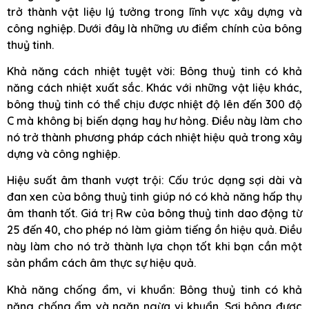
trở thành vật liệu lý tưởng trong lĩnh vực xây dựng và
công nghiệp. Dưới đây là những ưu điểm chính của bông
thuỷ tinh.
Khả năng cách nhiệt tuyệt vời: Bông thuỷ tinh có khả
năng cách nhiệt xuất sắc. Khác với những vật liệu khác,
bông thuỷ tinh có thể chịu được nhiệt độ lên đến 300 độ
C mà không bị biến dạng hay hư hỏng. Điều này làm cho
nó trở thành phương pháp cách nhiệt hiệu quả trong xây
dựng và công nghiệp.
Hiệu suất âm thanh vượt trội: Cấu trúc dạng sợi dài và
đan xen của bông thuỷ tinh giúp nó có khả năng hấp thụ
âm thanh tốt. Giá trị Rw của bông thuỷ tinh dao động từ
25 đến 40, cho phép nó làm giảm tiếng ồn hiệu quả. Điều
này làm cho nó trở thành lựa chọn tốt khi bạn cần một
sản phẩm cách âm thực sự hiệu quả.
Khả năng chống ẩm, vi khuẩn: Bông thuỷ tinh có khả
năng chống ẩm và ngăn ngừa vi khuẩn. Sợi bông được