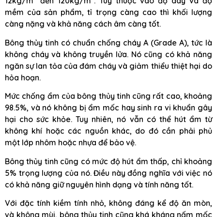
12kg/m³ đến 120kg/m³. Tùy thuộc vào độ dày và độ
mềm của sản phẩm, tỉ trọng càng cao thì khối lượng
càng nặng và khả năng cách âm càng tốt.
Bông thủy tinh có chuẩn chống cháy A (Grade A), tức là
không cháy và không truyền lửa. Nó cũng có khả năng
ngăn sự lan tỏa của đám cháy và giảm thiểu thiệt hại do
hỏa hoạn.
Mức chống ẩm của bông thủy tinh cũng rất cao, khoảng
98.5%, và nó không bị ẩm mốc hay sinh ra vi khuẩn gây
hại cho sức khỏe. Tuy nhiên, nó vẫn có thể hút ẩm từ
không khí hoặc các nguồn khác, do đó cần phải phủ
một lớp nhôm hoặc nhựa để bảo vệ.
Bông thủy tinh cũng có mức độ hút ẩm thấp, chỉ khoảng
5% trọng lượng của nó. Điều này đồng nghĩa với việc nó
có khả năng giữ nguyên hình dạng và tính năng tốt.
Với đặc tính kiềm tính nhỏ, không đáng kể độ ăn mòn,
và không mùi, bông thủy tinh cũng khá kháng nấm mốc