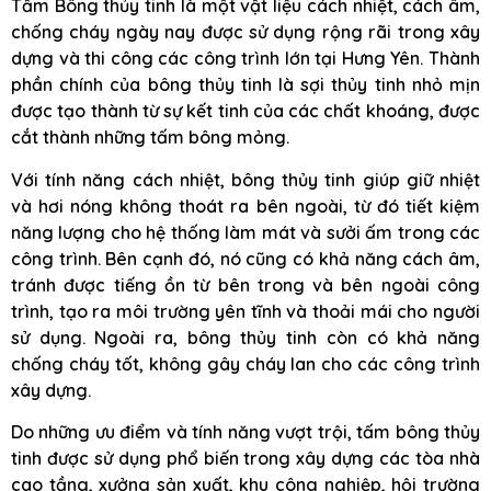
Tấm Bông thủy tinh là một vật liệu cách nhiệt, cách âm,
chống cháy ngày nay được sử dụng rộng rãi trong xây
dựng và thi công các công trình lớn tại Hưng Yên. Thành
phần chính của bông thủy tinh là sợi thủy tinh nhỏ mịn
được tạo thành từ sự kết tinh của các chất khoáng, được
cắt thành những tấm bông mỏng.
Với tính năng cách nhiệt, bông thủy tinh giúp giữ nhiệt
và hơi nóng không thoát ra bên ngoài, từ đó tiết kiệm
năng lượng cho hệ thống làm mát và sưởi ấm trong các
công trình. Bên cạnh đó, nó cũng có khả năng cách âm,
tránh được tiếng ồn từ bên trong và bên ngoài công
trình, tạo ra môi trường yên tĩnh và thoải mái cho người
sử dụng. Ngoài ra, bông thủy tinh còn có khả năng
chống cháy tốt, không gây cháy lan cho các công trình
xây dựng.
Do những ưu điểm và tính năng vượt trội, tấm bông thủy
tinh được sử dụng phổ biến trong xây dựng các tòa nhà
cao tầng, xưởng sản xuất, khu công nghiệp, hội trường