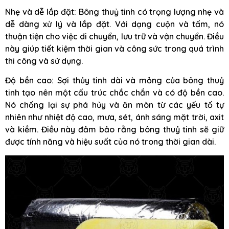
Nhẹ và dễ lắp đặt: Bông thuỷ tinh có trọng lượng nhẹ và
dễ dàng xử lý và lắp đặt. Với dạng cuộn và tấm, nó
thuận tiện cho việc di chuyển, lưu trữ và vận chuyển. Điều
này giúp tiết kiệm thời gian và công sức trong quá trình
thi công và sử dụng.
Độ bền cao: Sợi thủy tinh dài và mỏng của bông thuỷ
tinh tạo nên một cấu trúc chắc chắn và có độ bền cao.
Nó chống lại sự phá hủy và ăn mòn từ các yếu tố tự
nhiên như nhiệt độ cao, mưa, sét, ánh sáng mặt trời, axit
và kiềm. Điều này đảm bảo rằng bông thuỷ tinh sẽ giữ
được tính năng và hiệu suất của nó trong thời gian dài.