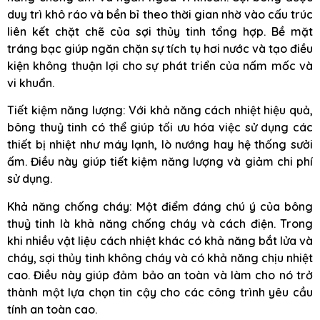
duy trì khô ráo và bền bỉ theo thời gian nhờ vào cấu trúc
liên kết chặt chẽ của sợi thủy tinh tổng hợp. Bề mặt
tráng bạc giúp ngăn chặn sự tích tụ hơi nước và tạo điều
kiện không thuận lợi cho sự phát triển của nấm mốc và
vi khuẩn.
Tiết kiệm năng lượng: Với khả năng cách nhiệt hiệu quả,
bông thuỷ tinh có thể giúp tối ưu hóa việc sử dụng các
thiết bị nhiệt như máy lạnh, lò nướng hay hệ thống sưởi
ấm. Điều này giúp tiết kiệm năng lượng và giảm chi phí
sử dụng.
Khả năng chống cháy: Một điểm đáng chú ý của bông
thuỷ tinh là khả năng chống cháy và cách điện. Trong
khi nhiều vật liệu cách nhiệt khác có khả năng bắt lửa và
cháy, sợi thủy tinh không cháy và có khả năng chịu nhiệt
cao. Điều này giúp đảm bảo an toàn và làm cho nó trở
thành một lựa chọn tin cậy cho các công trình yêu cầu
tính an toàn cao.