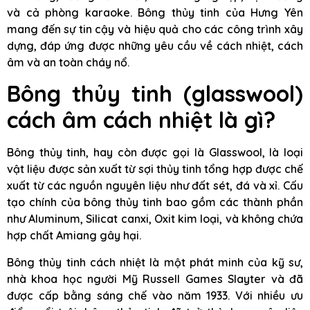
và cả phòng karaoke. Bông thủy tinh của Hưng Yên
mang đến sự tin cậy và hiệu quả cho các công trình xây
dựng, đáp ứng được những yêu cầu về cách nhiệt, cách
âm và an toàn cháy nổ.
Bông thủy tinh (glasswool)
cách âm cách nhiệt là gì?
Bông thủy tinh, hay còn được gọi là Glasswool, là loại
vật liệu được sản xuất từ sợi thủy tinh tổng hợp được chế
xuất từ các nguồn nguyên liệu như đất sét, đá và xỉ. Cấu
tạo chính của bông thủy tinh bao gồm các thành phần
như Aluminum, Silicat canxi, Oxit kim loại, và không chứa
hợp chất Amiang gây hại.
Bông thủy tinh cách nhiệt là một phát minh của kỹ sư,
nhà khoa học người Mỹ Russell Games Slayter và đã
được cấp bằng sáng chế vào năm 1933. Với nhiều ưu