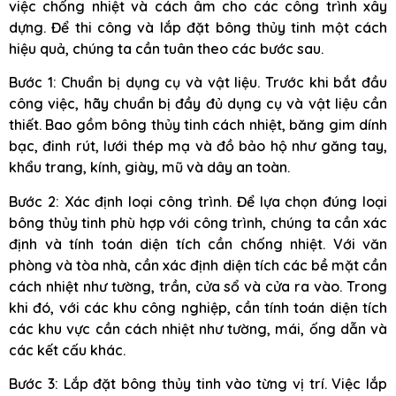
việc chống nhiệt và cách âm cho các công trình xây
dựng. Để thi công và lắp đặt bông thủy tinh một cách
hiệu quả, chúng ta cần tuân theo các bước sau.
Bước 1: Chuẩn bị dụng cụ và vật liệu. Trước khi bắt đầu
công việc, hãy chuẩn bị đầy đủ dụng cụ và vật liệu cần
thiết. Bao gồm bông thủy tinh cách nhiệt, băng gim dính
bạc, đinh rút, lưới thép mạ và đồ bảo hộ như găng tay,
khẩu trang, kính, giày, mũ và dây an toàn.
Bước 2: Xác định loại công trình. Để lựa chọn đúng loại
bông thủy tinh phù hợp với công trình, chúng ta cần xác
định và tính toán diện tích cần chống nhiệt. Với văn
phòng và tòa nhà, cần xác định diện tích các bề mặt cần
cách nhiệt như tường, trần, cửa sổ và cửa ra vào. Trong
khi đó, với các khu công nghiệp, cần tính toán diện tích
các khu vực cần cách nhiệt như tường, mái, ống dẫn và
các kết cấu khác.
Bước 3: Lắp đặt bông thủy tinh vào từng vị trí. Việc lắp