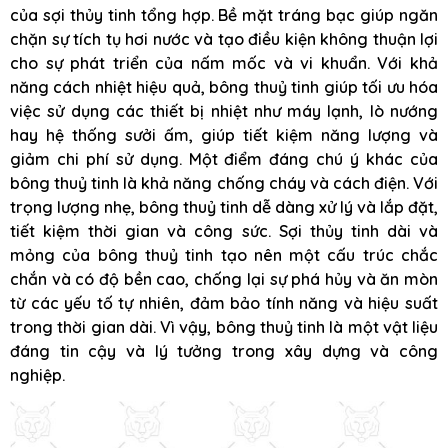
của sợi thủy tinh tổng hợp. Bề mặt tráng bạc giúp ngăn
chặn sự tích tụ hơi nước và tạo điều kiện không thuận lợi
cho sự phát triển của nấm mốc và vi khuẩn. Với khả
năng cách nhiệt hiệu quả, bông thuỷ tinh giúp tối ưu hóa
việc sử dụng các thiết bị nhiệt như máy lạnh, lò nướng
hay hệ thống sưởi ấm, giúp tiết kiệm năng lượng và
giảm chi phí sử dụng. Một điểm đáng chú ý khác của
bông thuỷ tinh là khả năng chống cháy và cách điện. Với
trọng lượng nhẹ, bông thuỷ tinh dễ dàng xử lý và lắp đặt,
tiết kiệm thời gian và công sức. Sợi thủy tinh dài và
mỏng của bông thuỷ tinh tạo nên một cấu trúc chắc
chắn và có độ bền cao, chống lại sự phá hủy và ăn mòn
từ các yếu tố tự nhiên, đảm bảo tính năng và hiệu suất
trong thời gian dài. Vì vậy, bông thuỷ tinh là một vật liệu
đáng tin cậy và lý tưởng trong xây dựng và công
nghiệp.