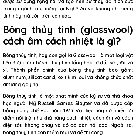
được sử dụng rộng rãi và tạo nên sự thay đổi tích cực
trong ngành xây dựng tại Nghệ An và không chỉ riêng
tỉnh này mà còn trên cả nước.
Bông thủy tinh (glasswool)
cách âm cách nhiệt là gì?
Bông thủy tinh, hay còn gọi là Glasswool, là một loại vật
liệu được làm từ sợi thủy tinh tổng hợp từ đất sét, đá và
xỉ. Thành phần chính của bông thủy tinh bao gồm:
aluminum, silicat canxi, oxit kim loại và không chứa chất
amiang gây hại.
Bông thủy tinh là một phát minh của kỹ sư và nhà khoa
học người Mỹ Russell Games Slayter và đã được cấp
bằng sáng chế vào năm 1933. Vật liệu này có nhiều ưu
điểm nổi trội như khả năng cách nhiệt, cách âm và cách
điện tốt, không cháy và có độ đàn hồi cao. Ngoài ra,
bông thủy tinh còn mềm mại và dễ thi công.