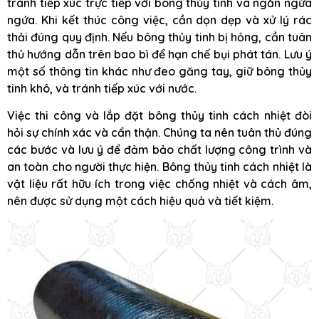
tránh tiếp xúc trực tiếp với bông thủy tinh và ngăn ngừa
ngứa. Khi kết thúc công việc, cần dọn dẹp và xử lý rác
thải đúng quy định. Nếu bông thủy tinh bị hỏng, cần tuân
thủ hướng dẫn trên bao bì để hạn chế bụi phát tán. Lưu ý
một số thông tin khác như đeo găng tay, giữ bông thủy
tinh khô, và tránh tiếp xúc với nước.
Việc thi công và lắp đặt bông thủy tinh cách nhiệt đòi
hỏi sự chính xác và cẩn thận. Chúng ta nên tuân thủ đúng
các bước và lưu ý để đảm bảo chất lượng công trình và
an toàn cho người thực hiện. Bông thủy tinh cách nhiệt là
vật liệu rất hữu ích trong việc chống nhiệt và cách âm,
nên được sử dụng một cách hiệu quả và tiết kiệm.