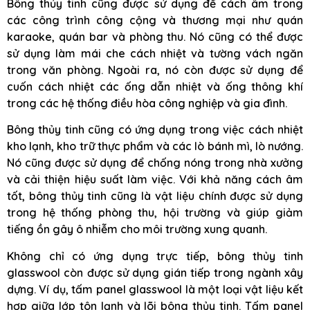
Bông thủy tinh cũng được sử dụng để cách âm trong
các công trình công cộng và thương mại như quán
karaoke, quán bar và phòng thu. Nó cũng có thể được
sử dụng làm mái che cách nhiệt và tường vách ngăn
trong văn phòng. Ngoài ra, nó còn được sử dụng để
cuốn cách nhiệt các ống dẫn nhiệt và ống thông khí
trong các hệ thống điều hòa công nghiệp và gia đình.
Bông thủy tinh cũng có ứng dụng trong việc cách nhiệt
kho lạnh, kho trữ thực phẩm và các lò bánh mì, lò nướng.
Nó cũng được sử dụng để chống nóng trong nhà xưởng
và cải thiện hiệu suất làm việc. Với khả năng cách âm
tốt, bông thủy tinh cũng là vật liệu chính được sử dụng
trong hệ thống phòng thu, hội trường và giúp giảm
tiếng ồn gây ô nhiễm cho môi trường xung quanh.
Không chỉ có ứng dụng trực tiếp, bông thủy tinh
glasswool còn được sử dụng gián tiếp trong ngành xây
dựng. Ví dụ, tấm panel glasswool là một loại vật liệu kết
hợp giữa lớp tôn lạnh và lõi bông thủy tinh. Tấm panel