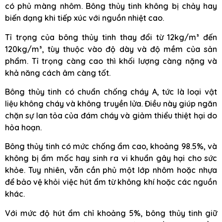
có phủ màng nhôm. Bông thủy tinh không bị chảy hay
biến dạng khi tiếp xúc với nguồn nhiệt cao.
Tỉ trọng của bông thủy tinh thay đổi từ 12kg/m³ đến
120kg/m³, tùy thuộc vào độ dày và độ mềm của sản
phẩm. Tỉ trọng càng cao thì khối lượng càng nặng và
khả năng cách âm càng tốt.
Bông thủy tinh có chuẩn chống cháy A, tức là loại vật
liệu không cháy và không truyền lửa. Điều này giúp ngăn
chặn sự lan tỏa của đám cháy và giảm thiểu thiệt hại do
hỏa hoạn.
Bông thủy tinh có mức chống ẩm cao, khoảng 98.5%, và
không bị ẩm mốc hay sinh ra vi khuẩn gây hại cho sức
khỏe. Tuy nhiên, vẫn cần phủ một lớp nhôm hoặc nhựa
để bảo vệ khỏi việc hút ẩm từ không khí hoặc các nguồn
khác.
Với mức độ hút ẩm chỉ khoảng 5%, bông thủy tinh giữ