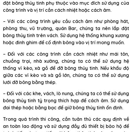
đặt bông thủy tinh phụ thuộc vào mục đích sử dụng của
công trình và vị trí cần cách nhiệt hoặc cách âm.
– Với các công trình yêu cầu cách âm như phòng hát,
phòng thu, vũ trường, quán Bar, chúng ta nên lắp đặt
bông thủy tinh trên vách. Sử dụng hệ thống khung xương
hoặc đinh ghim để cố định bông vào vị trí mong muốn.
– Đối với các công trình cần cách nhiệt như mái tôn,
chuồng trại, nhà xưởng, chúng ta có thể sử dụng hệ
thống vỉ kèo, xà gồ để đỡ bông thủy tinh. Nếu khẩu độ
giữa các vỉ kèo và xà gồ lớn, chúng ta có thể sử dụng
lưới đỡ bông bằng thép.
– Đối với các khe, vách, lò nung, chúng ta có thể sử dụng
bông thủy tinh tỷ trọng thích hợp để cách âm. Sử dụng
đai thép hoặc bằng bạc để giữ bông thủy tinh ổn định.
Trong quá trình thi công, cần tuân thủ các quy định về
an toàn lao động và sử dụng đầy đủ thiết bị bảo hộ để