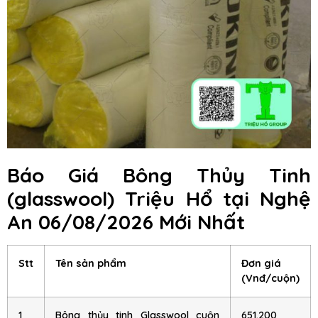
Báo Giá Bông Thủy Tinh
(glasswool) Triệu Hổ
tại Nghệ
An
06/08/2026 Mới Nhất
Stt
Tên sản phẩm
Đơn giá
(Vnđ/cuộn)
1
Bông thủy tinh Glasswool cuộn
651.200