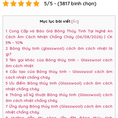
5/5 - (3817 bình chọn)
Mục lục bài viết
[
Ẩn
]
1
Cung Cấp và Báo Giá Bông Thủy Tinh Tại Nghệ An
Cách Âm Cách Nhiệt Chống Cháy (06/08/2026) | CK
5% – 10%
2
Bông thủy tinh (glasswool) cách âm cách nhiệt là
gì?
3
Tên gọi khác của Bông thủy tinh – Glasswool cách
âm cách nhiệt
4
Cấu tạo của Bông thủy tinh – Glasswool cách âm
cách nhiệt chống cháy
5
Ưu điểm Bông thủy tinh (Glasswool) cách âm cách
nhiệt chống cháy
6
Thông số kỹ thuật Bông thủy tinh (Glasswool) cách
âm cách nhiệt chống cháy
7
Ứng dụng Bông thủy tinh (Glasswool) cách âm cách
nhiệt chống cháy
8
Hướng dẫn thi công, lắp đặt Bông thủy tinh