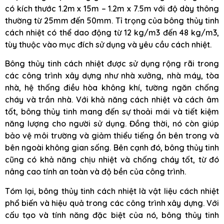
có kích thước 1.2m x 15m – 1.2m x 7.5m với độ dày thông
thường từ 25mm đến 50mm. Tỉ trọng của bông thủy tinh
cách nhiệt có thể dao động từ 12 kg/m3 đến 48 kg/m3,
tùy thuộc vào mục đích sử dụng và yêu cầu cách nhiệt.
Bông thủy tinh cách nhiệt được sử dụng rộng rãi trong
các công trình xây dựng như nhà xưởng, nhà máy, tòa
nhà, hệ thống điều hòa không khí, tường ngăn chống
cháy và trần nhà. Với khả năng cách nhiệt và cách âm
tốt, bông thủy tinh mang đến sự thoải mái và tiết kiệm
năng lượng cho người sử dụng. Đồng thời, nó còn giúp
bảo vệ môi trường và giảm thiểu tiếng ồn bên trong và
bên ngoài không gian sống. Bên cạnh đó, bông thủy tinh
cũng có khả năng chịu nhiệt và chống cháy tốt, từ đó
nâng cao tính an toàn và độ bền của công trình.
Tóm lại, bông thủy tinh cách nhiệt là vật liệu cách nhiệt
phổ biến và hiệu quả trong các công trình xây dựng. Với
cấu tạo và tính năng đặc biệt của nó, bông thủy tinh