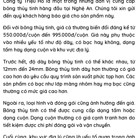
Công ty Triệu Hổ là một trong những đơn vị cung cấp
bông thủy tinh hàng đầu tại Nghệ An. Chúng tôi xin gửi
đến quý khách hàng báo giá cho sản phẩm này.
Đối với bông thủy tinh, giá cả thường biến đổi đáng kể từ
550.000đ/cuộn đến 995.000đ/cuộn. Giá này phụ thuộc
vào nhiều yếu tố như độ dày, có bạc hay không, dạng
tấm hay dạng cuộn và khu vực địa lý.
Trước hết, độ dày bông thủy tinh có thể khác nhau, từ
12mm đến 24mm. Bông thủy tinh dày hơn thường có giá
cao hơn do yêu cầu quy trình sản xuất phức tạp hơn. Các
sản phẩm có bạc như lớp màng nhôm hay mạ bạc cũng
thường có mức giá cao hơn.
Ngoài ra, loại hình và đóng gói cũng ảnh hưởng đến giá.
Bông thủy tinh có thể được cung cấp dạng tấm hoặc
dạng cuộn. Dạng cuộn thường có giá cạnh tranh hơn do
tiết kiệm được chi phí đóng gói và vận chuyển.
Cuối cùng, khu vực địa lý cũng là yếu tố quan trọng ảnh