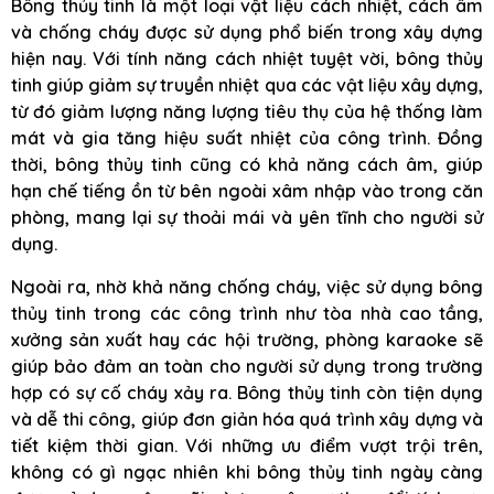
Bông thủy tinh là một loại vật liệu cách nhiệt, cách âm
và chống cháy được sử dụng phổ biến trong xây dựng
hiện nay. Với tính năng cách nhiệt tuyệt vời, bông thủy
tinh giúp giảm sự truyền nhiệt qua các vật liệu xây dựng,
từ đó giảm lượng năng lượng tiêu thụ của hệ thống làm
mát và gia tăng hiệu suất nhiệt của công trình. Đồng
thời, bông thủy tinh cũng có khả năng cách âm, giúp
hạn chế tiếng ồn từ bên ngoài xâm nhập vào trong căn
phòng, mang lại sự thoải mái và yên tĩnh cho người sử
dụng.
Ngoài ra, nhờ khả năng chống cháy, việc sử dụng bông
thủy tinh trong các công trình như tòa nhà cao tầng,
xưởng sản xuất hay các hội trường, phòng karaoke sẽ
giúp bảo đảm an toàn cho người sử dụng trong trường
hợp có sự cố cháy xảy ra. Bông thủy tinh còn tiện dụng
và dễ thi công, giúp đơn giản hóa quá trình xây dựng và
tiết kiệm thời gian. Với những ưu điểm vượt trội trên,
không có gì ngạc nhiên khi bông thủy tinh ngày càng