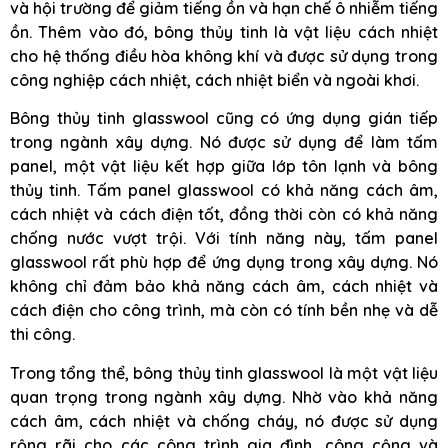
và hội trường để giảm tiếng ồn và hạn chế ô nhiễm tiếng
ồn. Thêm vào đó, bông thủy tinh là vật liệu cách nhiệt
cho hệ thống điều hòa không khí và được sử dụng trong
công nghiệp cách nhiệt, cách nhiệt biển và ngoài khơi.
Bông thủy tinh glasswool cũng có ứng dụng gián tiếp
trong ngành xây dựng. Nó được sử dụng để làm tấm
panel, một vật liệu kết hợp giữa lớp tôn lạnh và bông
thủy tinh. Tấm panel glasswool có khả năng cách âm,
cách nhiệt và cách điện tốt, đồng thời còn có khả năng
chống nước vượt trội. Với tính năng này, tấm panel
glasswool rất phù hợp để ứng dụng trong xây dựng. Nó
không chỉ đảm bảo khả năng cách âm, cách nhiệt và
cách điện cho công trình, mà còn có tính bền nhẹ và dễ
thi công.
Trong tổng thể, bông thủy tinh glasswool là một vật liệu
quan trọng trong ngành xây dựng. Nhờ vào khả năng
cách âm, cách nhiệt và chống cháy, nó được sử dụng
rộng rãi cho các công trình gia đình, công cộng và