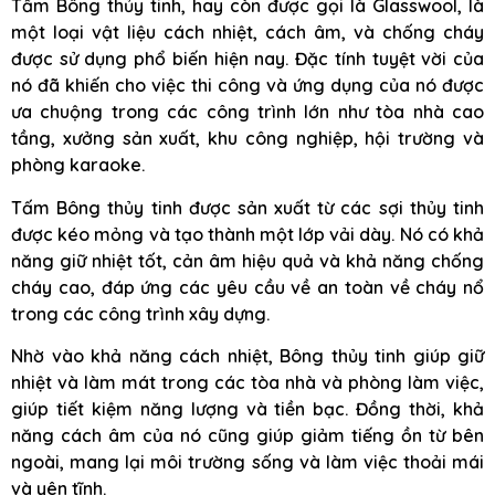
Tấm Bông thủy tinh, hay còn được gọi là Glasswool, là
một loại vật liệu cách nhiệt, cách âm, và chống cháy
được sử dụng phổ biến hiện nay. Đặc tính tuyệt vời của
nó đã khiến cho việc thi công và ứng dụng của nó được
ưa chuộng trong các công trình lớn như tòa nhà cao
tầng, xưởng sản xuất, khu công nghiệp, hội trường và
phòng karaoke.
Tấm Bông thủy tinh được sản xuất từ các sợi thủy tinh
được kéo mỏng và tạo thành một lớp vải dày. Nó có khả
năng giữ nhiệt tốt, cản âm hiệu quả và khả năng chống
cháy cao, đáp ứng các yêu cầu về an toàn về cháy nổ
trong các công trình xây dựng.
Nhờ vào khả năng cách nhiệt, Bông thủy tinh giúp giữ
nhiệt và làm mát trong các tòa nhà và phòng làm việc,
giúp tiết kiệm năng lượng và tiền bạc. Đồng thời, khả
năng cách âm của nó cũng giúp giảm tiếng ồn từ bên
ngoài, mang lại môi trường sống và làm việc thoải mái
và yên tĩnh.