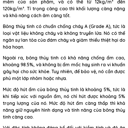
mềm của sản phẩm, và có thể từ 12kg/m³ đến
120kg/m³. Tỉ trọng càng cao thì khối lượng càng nặng
và khả năng cách âm càng tốt.
Bông thủy tinh có chuẩn chống cháy A (Grade A), tức là
loại vật liệu không cháy và không truyền lửa. Nó có thể
ngăn sự lan tỏa của đám cháy và giảm thiểu thiệt hại do
hỏa hoạn.
Ngoài ra, bông thủy tinh có khả năng chống ẩm cao,
khoảng 98.5%, và không bị ẩm mốc hay sinh ra vi khuẩn
gây hại cho sức khỏe. Tuy nhiên, để bảo vệ, nó cần được
phủ một lớp nhôm hoặc nhựa.
Mức độ hút ẩm của bông thủy tinh là khoảng 5%, tức là
khi tiếp xúc với nguồn ẩm, nó chỉ hút được khoảng 5%
trọng lượng của nó. Mức độ hút ẩm càng thấp thì khả
năng giữ nguyên hình dạng và tính năng của bông thủy
tinh càng cao.
Với đặc tính không đáng kể đối với kiềm tính và độ ăn