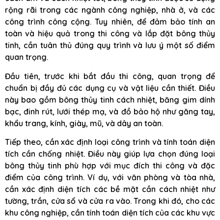
rộng rãi trong các ngành công nghiệp, nhà ở, và các
công trình công cộng. Tuy nhiên, để đảm bảo tính an
toàn và hiệu quả trong thi công và lắp đặt bông thủy
tinh, cần tuân thủ đúng quy trình và lưu ý một số điểm
quan trọng.
Đầu tiên, trước khi bắt đầu thi công, quan trọng để
chuẩn bị đầy đủ các dụng cụ và vật liệu cần thiết. Điều
này bao gồm bông thủy tinh cách nhiệt, băng gim dính
bạc, đinh rút, lưới thép mạ, và đồ bảo hộ như găng tay,
khẩu trang, kính, giày, mũ, và dây an toàn.
Tiếp theo, cần xác định loại công trình và tính toán diện
tích cần chống nhiệt. Điều này giúp lựa chọn đúng loại
bông thủy tinh phù hợp với mục đích thi công và đặc
điểm của công trình. Ví dụ, với văn phòng và tòa nhà,
cần xác định diện tích các bề mặt cần cách nhiệt như
tường, trần, cửa sổ và cửa ra vào. Trong khi đó, cho các
khu công nghiệp, cần tính toán diện tích của các khu vực