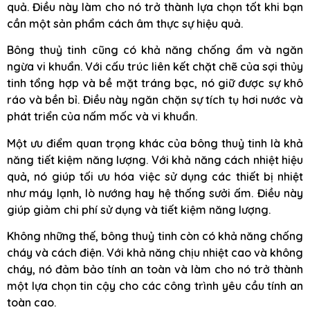
quả. Điều này làm cho nó trở thành lựa chọn tốt khi bạn
cần một sản phẩm cách âm thực sự hiệu quả.
Bông thuỷ tinh cũng có khả năng chống ẩm và ngăn
ngừa vi khuẩn. Với cấu trúc liên kết chặt chẽ của sợi thủy
tinh tổng hợp và bề mặt tráng bạc, nó giữ được sự khô
ráo và bền bỉ. Điều này ngăn chặn sự tích tụ hơi nước và
phát triển của nấm mốc và vi khuẩn.
Một ưu điểm quan trọng khác của bông thuỷ tinh là khả
năng tiết kiệm năng lượng. Với khả năng cách nhiệt hiệu
quả, nó giúp tối ưu hóa việc sử dụng các thiết bị nhiệt
như máy lạnh, lò nướng hay hệ thống sưởi ấm. Điều này
giúp giảm chi phí sử dụng và tiết kiệm năng lượng.
Không những thế, bông thuỷ tinh còn có khả năng chống
cháy và cách điện. Với khả năng chịu nhiệt cao và không
cháy, nó đảm bảo tính an toàn và làm cho nó trở thành
một lựa chọn tin cậy cho các công trình yêu cầu tính an
toàn cao.