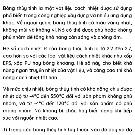
Bông thủy tinh là một vật liệu cách nhiệt được sử dụng
phổ biến trong công nghiệp xây dựng và nhiều ứng dụng
khác. Về ngoại quan, bông thủy tinh có màu vàng nhạt,
không mùi và không vị. Nó có thể được phủ hoặc không
phủ nhôm để tăng khả năng cản sáng và chống ẩm.
Hệ số cách nhiệt R của bông thủy tinh là từ 2.2 đến 2.7,
cao hơn so với các loại vật liệu cách nhiệt khác như xốp
EPS, xốp PU hay bông khoáng. Hệ số này cho biết khả
năng ngăn truyền nhiệt của vật liệu, và càng cao thì khả
năng cách nhiệt tốt hơn.
Về mức chịu nhiệt, bông thủy tinh có khả năng chịu được
nhiệt độ từ -4°C đến 350°C đối với sản phẩm không phủ
nhôm, và từ -4°C đến 120°C đối với sản phẩm có phủ
màng nhôm. Nó không bị chảy hay biến dạng khi tiếp
xúc với nguồn nhiệt cao.
Tỉ trọng của bông thủy tinh tùy thuộc vào độ dày và độ