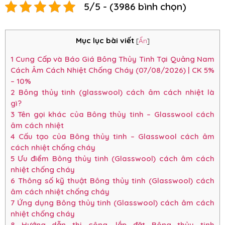
5/5 - (3986 bình chọn)
Mục lục bài viết
[
Ẩn
]
1
Cung Cấp và Báo Giá Bông Thủy Tinh Tại Quảng Nam
Cách Âm Cách Nhiệt Chống Cháy (07/08/2026) | CK 5%
– 10%
2
Bông thủy tinh (glasswool) cách âm cách nhiệt là
gì?
3
Tên gọi khác của Bông thủy tinh – Glasswool cách
âm cách nhiệt
4
Cấu tạo của Bông thủy tinh – Glasswool cách âm
cách nhiệt chống cháy
5
Ưu điểm Bông thủy tinh (Glasswool) cách âm cách
nhiệt chống cháy
6
Thông số kỹ thuật Bông thủy tinh (Glasswool) cách
âm cách nhiệt chống cháy
7
Ứng dụng Bông thủy tinh (Glasswool) cách âm cách
nhiệt chống cháy
8
Hướng dẫn thi công, lắp đặt Bông thủy tinh