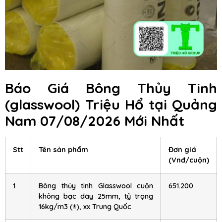
Báo Giá Bông Thủy Tinh
(glasswool) Triệu Hổ
tại Quảng
Nam
07/08/2026 Mới Nhất
Stt
Tên sản phẩm
Đơn giá
(Vnđ/cuộn)
1
Bông thủy tinh Glasswool cuộn
651.200
không bạc dày 25mm, tỷ trọng
16kg/m3 (±), xx Trung Quốc