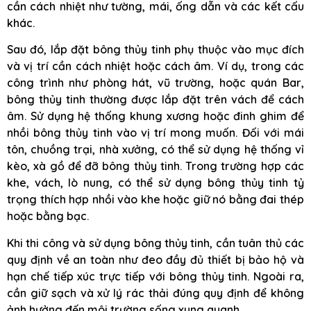
cần cách nhiệt như tường, mái, ống dẫn và các kết cấu
khác.
Sau đó, lắp đặt bông thủy tinh phụ thuộc vào mục đích
và vị trí cần cách nhiệt hoặc cách âm. Ví dụ, trong các
công trình như phòng hát, vũ trường, hoặc quán Bar,
bông thủy tinh thường được lắp đặt trên vách để cách
âm. Sử dụng hệ thống khung xương hoặc đinh ghim để
nhồi bông thủy tinh vào vị trí mong muốn. Đối với mái
tôn, chuồng trại, nhà xưởng, có thể sử dụng hệ thống vỉ
kèo, xà gồ để đỡ bông thủy tinh. Trong trường hợp các
khe, vách, lò nung, có thể sử dụng bông thủy tinh tỷ
trọng thích hợp nhồi vào khe hoặc giữ nó bằng đai thép
hoặc bằng bạc.
Khi thi công và sử dụng bông thủy tinh, cần tuân thủ các
quy định về an toàn như đeo đầy đủ thiết bị bảo hộ và
hạn chế tiếp xúc trực tiếp với bông thủy tinh. Ngoài ra,
cần giữ sạch và xử lý rác thải đúng quy định để không
ảnh hưởng đến môi trường sống xung quanh.