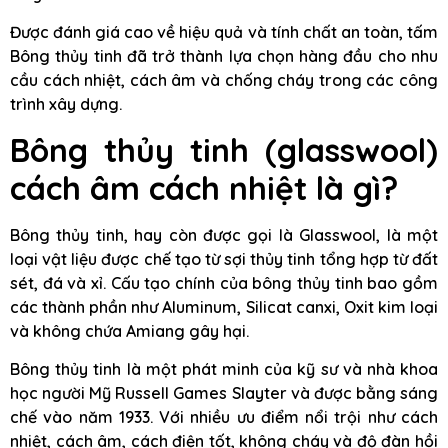
Được đánh giá cao về hiệu quả và tính chất an toàn, tấm
Bông thủy tinh đã trở thành lựa chọn hàng đầu cho nhu
cầu cách nhiệt, cách âm và chống cháy trong các công
trình xây dựng.
Bông thủy tinh (glasswool)
cách âm cách nhiệt là gì?
Bông thủy tinh, hay còn được gọi là Glasswool, là một
loại vật liệu được chế tạo từ sợi thủy tinh tổng hợp từ đất
sét, đá và xỉ. Cấu tạo chính của bông thủy tinh bao gồm
các thành phần như Aluminum, Silicat canxi, Oxit kim loại
và không chứa Amiang gây hại.
Bông thủy tinh là một phát minh của kỹ sư và nhà khoa
học người Mỹ Russell Games Slayter và được bằng sáng
chế vào năm 1933. Với nhiều ưu điểm nổi trội như cách
nhiệt, cách âm, cách điện tốt, không cháy và độ đàn hồi