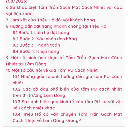
(08/2026)
6
Sự khác biệt Tấm Trần Gạch Mát Cách Nhiệt với các
vật liệu khác
7
Cam kết của Triệu Hổ đối với khách hàng
8
Hướng dẫn đặt hàng nhanh chóng tại Triệu Hổ
8.1
Bước 1: Liên hệ đặt hàng
8.2
Bước 2: Xác nhận đơn hàng
8.3
Bước 3: Thanh toán
8.4
Bước 4: Nhận hàng
9
Một số hình ảnh thực tế Tấm Trần Gạch Mát Cách
Nhiệt tại Lâm Đồng
10
Một số câu hỏi về Giá Tấm PU Cách Nhiệt
10.1
Những yếu tố ảnh hưởng đến giá tấm PU cách
nhiệt
10.2
Các độ dày phổ biến của tấm PU cách nhiệt
trên thị trường Lâm Đồng
10.3
So sánh hiệu quả kinh tế của tấm PU so với vật
liệu cách nhiệt khác
10.4
Triệu Hổ có vận chuyển Tấm Trần Gạch Mát
Cách Nhiệt về Lâm Đồng không?