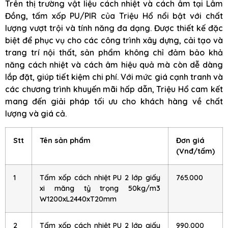
Trên thị trường vật liệu cách nhiệt và cách âm tại Lâm
Đồng, tấm xốp PU/PIR của Triệu Hổ nổi bật với chất
lượng vượt trội và tính năng đa dạng. Được thiết kế đặc
biệt để phục vụ cho các công trình xây dựng, cải tạo và
trang trí nội thất, sản phẩm không chỉ đảm bảo khả
năng cách nhiệt và cách âm hiệu quả mà còn dễ dàng
lắp đặt, giúp tiết kiệm chi phí. Với mức giá cạnh tranh và
các chương trình khuyến mãi hấp dẫn, Triệu Hổ cam kết
mang đến giải pháp tối ưu cho khách hàng về chất
lượng và giá cả.
Stt
Tên sản phẩm
Đơn giá
(Vnđ/tấm)
1
Tấm xốp cách nhiệt PU 2 lớp giấy
765.000
xi măng tỷ trọng 50kg/m3
W1200xL2440xT20mm
2
Tấm xốp cách nhiệt PU 2 lớp giấy
990.000