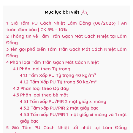
Mục lục bài viết
[
Ẩn
]
1
Giá Tấm PU Cách Nhiệt Lâm Đồng (08/2026) | An
toàn đảm bảo | CK 5% – 10%
2
Thông tin về Tấm Trần Gạch Mát Cách Nhiệt tại Lâm
Đồng
3
Tên gọi phổ biến Tấm Trần Gạch Mát Cách Nhiệt Lâm
Đồng
4
Phân loại Tấm Trần Gạch Mát Cách Nhiệt
4.1
Phân loại theo Tỷ trọng
4.1.1
Tấm Xốp PU Tỷ trọng 40 kg/m³
4.1.2
Tấm Xốp PU Tỷ trọng 50 kg/m³
4.2
Phân loại theo Độ dày
4.3
Phân loại theo bề mặt
4.3.1
Tấm xốp PU/PIR 2 mặt giấy xi măng
4.3.2
Tấm xốp PU/PIR 2 mặt giấy bạc
4.3.3
Tấm xốp PU/PIR 1 mặt giấy xi măng và 1 mặt
giấy bạc
5
Giá Tấm PU Cách Nhiệt tốt nhất tại Lâm Đồng