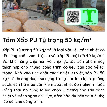
Tấm Xốp PU Tỷ trọng 50 kg/m³
Xốp PU tỷ trọng 50 kg/m³ là loại vật liệu cách nhiệt có
độ cứng chắc vượt trội so với xốp PU mật độ 40 kg/m³.
Với khả năng chịu nén và chịu lực tốt, sản phẩm này
thích hợp cho những công trình có yêu cầu cao về tải
trọng. Nhờ vào tính chất cách nhiệt ưu việt, xốp PU 50
kg/m³ thường được sử dụng trong các kho lạnh, phòng
sạch, và nhà máy cần kiểm soát nhiệt độ nghiêm ngặt.
Đồng thời, nó cũng là lựa chọn lý tưởng cho sàn cách
nhiệt và vách ngăn chịu lực, đảm bảo độ bền và tuổi thọ
lâu dài cho công trình.