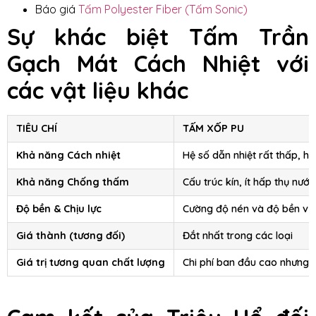
Báo giá
Tấm Polyester Fiber (Tấm Sonic)
Sự khác biệt Tấm Trần
Gạch Mát Cách Nhiệt với
các vật liệu khác
TIÊU CHÍ
TẤM XỐP PU
Khả năng Cách nhiệt
Hệ số dẫn nhiệt rất thấp, hiệ
Khả năng Chống thấm
Cấu trúc kín, ít hấp thụ nư
Độ bền & Chịu lực
Cường độ nén và độ bền vượt 
Giá thành (tương đối)
Đắt nhất trong các loại
Giá trị tương quan chất lượng
Chi phí ban đầu cao nhưng ma