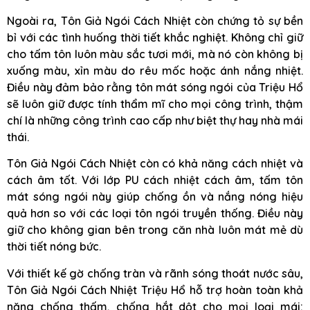
Ngoài ra, Tôn Giả Ngói Cách Nhiệt còn chứng tỏ sự bền
bỉ với các tình huống thời tiết khắc nghiệt. Không chỉ giữ
cho tấm tôn luôn màu sắc tươi mới, mà nó còn không bị
xuống màu, xỉn màu do rêu mốc hoặc ánh nắng nhiệt.
Điều này đảm bảo rằng tôn mát sóng ngói của Triệu Hổ
sẽ luôn giữ được tính thẩm mĩ cho mọi công trình, thậm
chí là những công trình cao cấp như biệt thự hay nhà mái
thái.
Tôn Giả Ngói Cách Nhiệt còn có khả năng cách nhiệt và
cách âm tốt. Với lớp PU cách nhiệt cách âm, tấm tôn
mát sóng ngói này giúp chống ồn và nắng nóng hiệu
quả hơn so với các loại tôn ngói truyền thống. Điều này
giữ cho không gian bên trong căn nhà luôn mát mẻ dù
thời tiết nóng bức.
Với thiết kế gờ chống tràn và rãnh sóng thoát nước sâu,
Tôn Giả Ngói Cách Nhiệt Triệu Hổ hỗ trợ hoàn toàn khả
năng chống thấm, chống hắt dột cho mọi loại mái: