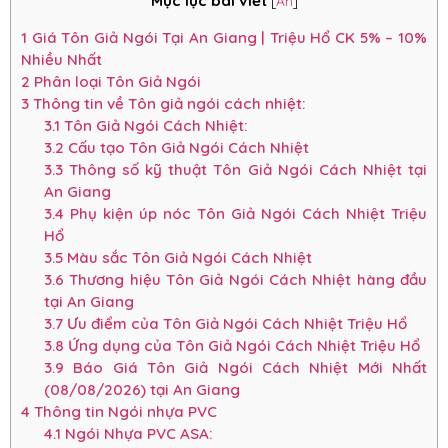
Mục lục bài viết
[
Ẩn
]
1
Giá Tôn Giả Ngói Tại An Giang | Triệu Hổ CK 5% – 10%
Nhiều Nhất
2
Phân loại Tôn Giả Ngói
3
Thông tin về Tôn giả ngói cách nhiệt:
3.1
Tôn Giả Ngói Cách Nhiệt:
3.2
Cấu tạo Tôn Giả Ngói Cách Nhiệt
3.3
Thông số kỹ thuật Tôn Giả Ngói Cách Nhiệt tại
An Giang
3.4
Phụ kiện úp nóc Tôn Giả Ngói Cách Nhiệt Triệu
Hổ
3.5
Màu sắc Tôn Giả Ngói Cách Nhiệt
3.6
Thương hiệu Tôn Giả Ngói Cách Nhiệt hàng đầu
tại An Giang
3.7
Ưu điểm của Tôn Giả Ngói Cách Nhiệt Triệu Hổ
3.8
Ứng dụng của Tôn Giả Ngói Cách Nhiệt Triệu Hổ
3.9
Báo Giá Tôn Giả Ngói Cách Nhiệt Mới Nhất
(08/08/2026) tại An Giang
4
Thông tin Ngói nhựa PVC
4.1
Ngói Nhựa PVC ASA: