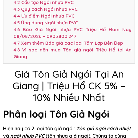
4.2
Cấu tạo Ngói nhựa PVC
4.3
Quy cách Ngói nhựa PVC
4.4
Ưu điểm Ngói nhựa PVC
4.5
Ứng dụng Ngói nhựa PVC
4.6
Báo Giá Ngói nhựa PVC Triệu Hổ Hôm Nay
08/08/2026 – 0905.800.247
4.7
Xem thêm Báo giá các loại Tấm Lợp Bền Đẹp
4.8
Vì sao nên mua Tôn giả ngói Triệu Hổ tại An
Giang
Giá Tôn Giả Ngói Tại An
Giang | Triệu Hổ CK 5% –
10% Nhiều Nhất
Phân loại Tôn Giả Ngói
Hiện nay có 2 loại tôn giả ngói:
Tôn giả ngói cách nhiệt
và
ngói nhựa PVC
(tôn nhựa giả ngói). Chúng ta cùng