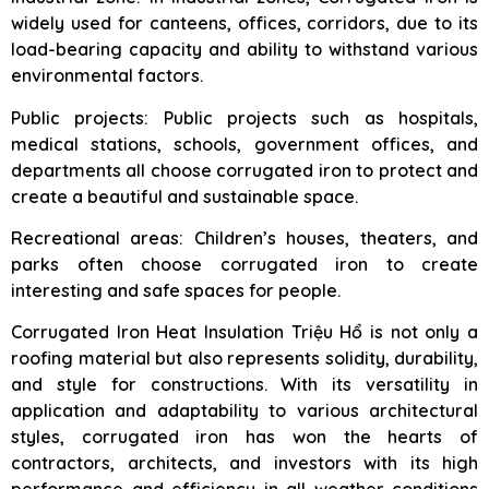
widely used for canteens, offices, corridors, due to its
load-bearing capacity and ability to withstand various
environmental factors.
Public projects: Public projects such as hospitals,
medical stations, schools, government offices, and
departments all choose corrugated iron to protect and
create a beautiful and sustainable space.
Recreational areas: Children’s houses, theaters, and
parks often choose corrugated iron to create
interesting and safe spaces for people.
Corrugated Iron Heat Insulation Triệu Hổ is not only a
roofing material but also represents solidity, durability,
and style for constructions. With its versatility in
application and adaptability to various architectural
styles, corrugated iron has won the hearts of
contractors, architects, and investors with its high