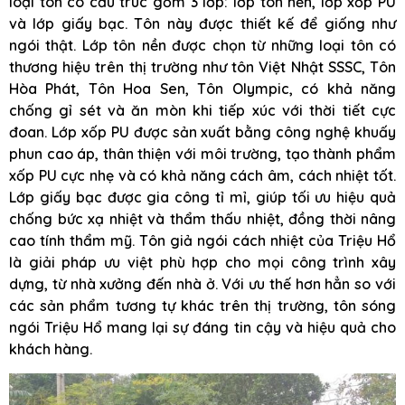
loại tôn có cấu trúc gồm 3 lớp: lớp tôn nền, lớp xốp PU
và lớp giấy bạc. Tôn này được thiết kế để giống như
ngói thật. Lớp tôn nền được chọn từ những loại tôn có
thương hiệu trên thị trường như tôn Việt Nhật SSSC, Tôn
Hòa Phát, Tôn Hoa Sen, Tôn Olympic, có khả năng
chống gỉ sét và ăn mòn khi tiếp xúc với thời tiết cực
đoan. Lớp xốp PU được sản xuất bằng công nghệ khuấy
phun cao áp, thân thiện với môi trường, tạo thành phẩm
xốp PU cực nhẹ và có khả năng cách âm, cách nhiệt tốt.
Lớp giấy bạc được gia công tỉ mỉ, giúp tối ưu hiệu quả
chống bức xạ nhiệt và thẩm thấu nhiệt, đồng thời nâng
cao tính thẩm mỹ. Tôn giả ngói cách nhiệt của Triệu Hổ
là giải pháp ưu việt phù hợp cho mọi công trình xây
dựng, từ nhà xưởng đến nhà ở. Với ưu thế hơn hẳn so với
các sản phẩm tương tự khác trên thị trường, tôn sóng
ngói Triệu Hổ mang lại sự đáng tin cậy và hiệu quả cho
khách hàng.