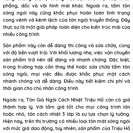
phẳng, dốc và vài hình mái khác. Ngoài ra, tấm tôn
sóng ngói này cũng khắc phục hoàn toàn tình trạng
cong vênh và kênh lệch của tôn ngói truyền thống. Đây
thực sự là một giải pháp toàn diện cho kiến trúc mái của
nhiều công trình.
Sản phẩm này còn dễ dàng thi công và sửa chữa, cùng
với độ bền vượt trội. Với khối lượng nhẹ, việc vận chuyển
sản phẩm trở nên dễ dàng và nhanh chóng. Đặc biệt,
trong trường hợp cần thay thế hoặc sửa chữa tấm tôn
sóng ngói, mọi việc đều được khắc phục một cách
nhanh chóng và dễ dàng. Điều này tiết kiệm chi phí và
thời gian cho chủ nhân công trình.
Ngoài ra, Tôn Giả Ngói Cách Nhiệt Triệu Hổ còn có giá
thành hợp lý. Với tầm giá tốt cho mọi công trình lớn
hoặc nhỏ, tôn cách nhiệt 3 lớp là sự lựa chọn lý tưởng.
Hiện nay, trên thị trường có nhiều loại tôn mát sóng ngói
với mức giá dao động, tuy nhiên, sản phẩm của Triệu Hổ