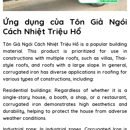
Ứng dụng của Tôn Giả Ngói
Cách Nhiệt Triệu Hổ
Tôn Giả Ngói Cách Nhiệt Triệu Hổ is a popular building
material. This product is prioritized for use in
constructions with multiple roofs, such as villas, Thai-
style roofs, and roofs with a large slope. In general,
corrugated iron has diverse applications in roofing for
various types of constructions, including:
Residential buildings: Regardless of whether it is a
single-story house, a booth, a shop, or a restaurant,
corrugated iron demonstrates high aesthetics and
durability, helping to protect the house from adverse
weather conditions.
Industrial zone: In industrial zones, Corrugated Iron is