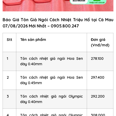
Báo Giá Tôn Giả Ngói Cách Nhiệt Triệu Hổ
tại Cà Mau
07/08/2026 Mới Nhất – 0905.800.247
Stt
Tên sản phẩm
Đơn giá
(Vnđ/md)
1
Tôn cách nhiệt giả ngói Hoa Sen
278.100
dày 0.40mm
2
Tôn cách nhiệt giả ngói Hoa Sen
297.400
dày 0.45mm
3
Tôn cách nhiệt giả ngói Olympic
292.200
dày 0.40mm
4
Tôn cách nhiệt giả ngói Olympic
308.000