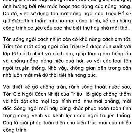
ảnh hưởng bởi rêu mốc hoặc tác động của nắng nóng.
Do đó, việc sử dụng tôn mát sóng ngói của Triệu Hổ sẽ
giữ được tính thẩm mĩ cho mọi công trình, kể cả những
công trình có yêu cầu cao như biệt thự hay nhà mái thái.
Tôn sóng ngói cách nhiệt còn có khả năng cách âm tốt.
Tấm tôn mát sóng ngói của Triệu Hổ được sản xuất với
lớp PU cách nhiệt và cách âm, giúp làm giảm tiếng ồn
và chống nắng nóng hiệu quả hơn so với các loại tôn
ngói truyền thống. Nhờ vậy, không gian bên trong căn
nhà luôn mát mẻ dù thời tiết hè nóng bức.
Với thiết kế gờ chống tràn, rãnh sóng thoát nước sâu,
Tôn Giả Ngói Cách Nhiệt của Triệu Hổ giúp chống thấm
và hắt dột cho mọi loại hình mái như mái phẳng, mái
dốc. Sóng ngói mới này cũng khắc phục hoàn toàn tình
trạng cong vênh và kênh lệch của ngói truyền thống.
Đây là giải pháp toàn diện cho kiến trúc mái của nhiều
công trình.