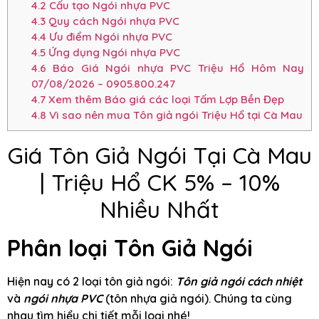
4.2
Cấu tạo Ngói nhựa PVC
4.3
Quy cách Ngói nhựa PVC
4.4
Ưu điểm Ngói nhựa PVC
4.5
Ứng dụng Ngói nhựa PVC
4.6
Báo Giá Ngói nhựa PVC Triệu Hổ Hôm Nay
07/08/2026 – 0905.800.247
4.7
Xem thêm Báo giá các loại Tấm Lợp Bền Đẹp
4.8
Vì sao nên mua Tôn giả ngói Triệu Hổ tại Cà Mau
Giá Tôn Giả Ngói Tại Cà Mau
| Triệu Hổ CK 5% – 10%
Nhiều Nhất
Phân loại Tôn Giả Ngói
Hiện nay có 2 loại tôn giả ngói:
Tôn giả ngói cách nhiệt
và
ngói nhựa PVC
(tôn nhựa giả ngói). Chúng ta cùng
nhau tìm hiểu chi tiết mỗi loại nhé!