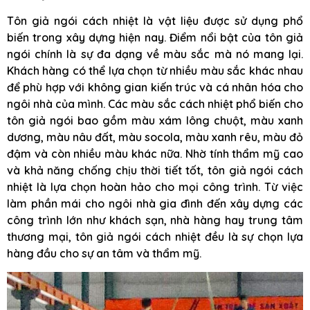
Tôn giả ngói cách nhiệt là vật liệu được sử dụng phổ
biến trong xây dựng hiện nay. Điểm nổi bật của tôn giả
ngói chính là sự đa dạng về màu sắc mà nó mang lại.
Khách hàng có thể lựa chọn từ nhiều màu sắc khác nhau
để phù hợp với không gian kiến trúc và cá nhân hóa cho
ngôi nhà của mình. Các màu sắc cách nhiệt phổ biến cho
tôn giả ngói bao gồm màu xám lông chuột, màu xanh
dương, màu nâu đất, màu socola, màu xanh rêu, màu đỏ
đậm và còn nhiều màu khác nữa. Nhờ tính thẩm mỹ cao
và khả năng chống chịu thời tiết tốt, tôn giả ngói cách
nhiệt là lựa chọn hoàn hảo cho mọi công trình. Từ việc
làm phần mái cho ngôi nhà gia đình đến xây dựng các
công trình lớn như khách sạn, nhà hàng hay trung tâm
thương mại, tôn giả ngói cách nhiệt đều là sự chọn lựa
hàng đầu cho sự an tâm và thẩm mỹ.