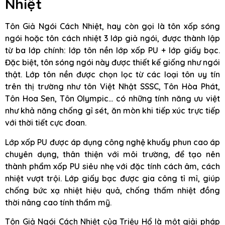
Nhiệt
Tôn Giả Ngói Cách Nhiệt, hay còn gọi là tôn xốp sóng
ngói hoặc tôn cách nhiệt 3 lớp giả ngói, được thành lập
từ ba lớp chính: lớp tôn nền lớp xốp PU + lớp giấy bạc.
Đặc biệt, tôn sóng ngói này được thiết kế giống như ngói
thật. Lớp tôn nền được chọn lọc từ các loại tôn uy tín
trên thị trường như tôn Việt Nhật SSSC, Tôn Hòa Phát,
Tôn Hoa Sen, Tôn Olympic… có những tính năng ưu việt
như khả năng chống gỉ sét, ăn mòn khi tiếp xúc trực tiếp
với thời tiết cực đoan.
Lớp xốp PU được áp dụng công nghệ khuấy phun cao áp
chuyên dụng, thân thiện với môi trường, để tạo nên
thành phẩm xốp PU siêu nhẹ với đặc tính cách âm, cách
nhiệt vượt trội. Lớp giấy bạc được gia công tỉ mỉ, giúp
chống bức xạ nhiệt hiệu quả, chống thấm nhiệt đồng
thời nâng cao tính thẩm mỹ.
Tôn Giả Ngói Cách Nhiệt của Triệu Hổ là một giải pháp