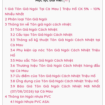
Mục lục bài viết
[
Ẩn
]
1
Giá Tôn Giả Ngói Tại Cà Mau | Triệu Hổ CK 5% – 10%
Nhiều Nhất
2
Phân loại Tôn Giả Ngói
3
Thông tin về Tôn giả ngói cách nhiệt:
3.1
Tôn Giả Ngói Cách Nhiệt:
3.2
Cấu tạo Tôn Giả Ngói Cách Nhiệt
3.3
Thông số kỹ thuật Tôn Giả Ngói Cách Nhiệt tại
Cà Mau
3.4
Phụ kiện úp nóc Tôn Giả Ngói Cách Nhiệt Triệu
Hổ
3.5
Màu sắc Tôn Giả Ngói Cách Nhiệt
3.6
Thương hiệu Tôn Giả Ngói Cách Nhiệt hàng đầu
tại Cà Mau
3.7
Ưu điểm của Tôn Giả Ngói Cách Nhiệt Triệu Hổ
3.8
Ứng dụng của Tôn Giả Ngói Cách Nhiệt Triệu Hổ
3.9
Báo Giá Tôn Giả Ngói Cách Nhiệt Mới Nhất
(07/08/2026) tại Cà Mau
4
Thông tin Ngói nhựa PVC
4.1
Ngói Nhựa PVC ASA: