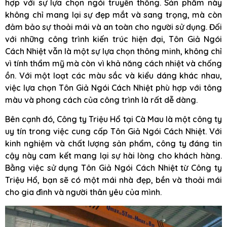
hợp với sự lựa chọn ngói truyền thống. Sản phẩm này
không chỉ mang lại sự đẹp mắt và sang trọng, mà còn
đảm bảo sự thoải mái và an toàn cho người sử dụng. Đối
với những công trình kiến trúc hiện đại, Tôn Giả Ngói
Cách Nhiệt vẫn là một sự lựa chọn thông minh, không chỉ
vì tính thẩm mỹ mà còn vì khả năng cách nhiệt và chống
ồn. Với một loạt các màu sắc và kiểu dáng khác nhau,
việc lựa chọn Tôn Giả Ngói Cách Nhiệt phù hợp với tông
màu và phong cách của công trình là rất dễ dàng.
Bên cạnh đó, Công ty Triệu Hổ tại Cà Mau là một công ty
uy tín trong việc cung cấp Tôn Giả Ngói Cách Nhiệt. Với
kinh nghiệm và chất lượng sản phẩm, công ty đáng tin
cậy này cam kết mang lại sự hài lòng cho khách hàng.
Bằng việc sử dụng Tôn Giả Ngói Cách Nhiệt từ Công ty
Triệu Hổ, bạn sẽ có một mái nhà đẹp, bền và thoải mái
cho gia đình và người thân yêu của mình.