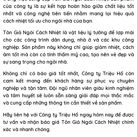
của công ty là sự kết hợp hoàn hảo giữa chất liệu tốt
nhất và công nghệ tiên tiến nhằm mang lại hiệu quả
cách nhiệt tối ưu cho ngôi nhà của bạn.
Tôn Giả Ngói Cách Nhiệt là vật liệu lý tưởng để lợp mái
cho các công trình dân dụng, nhà ở và các khu công
nghiệp. Sản phẩm này không chỉ giúp giảm nhiệt, cách
âm tốt mà còn có tính thẩm mỹ cao, tạo nên vẻ đẹp và
sự sang trọng cho ngôi nhà.
Không chỉ có báo giá tốt nhất, Công ty Triệu Hổ còn
cam kết mang đến khách hàng sự phục vụ chuyên
nghiệp và tận tâm. Đội ngũ nhân viên giàu kinh nghiệm
và tâm huyết sẽ luôn sẵn sàng giải đáp mọi thắc mắc
và cung cấp những thông tin cần thiết về sản phẩm.
Hãy liên hệ với Công ty Triệu Hổ ngay hôm nay để được
tư vấn và nhận báo giá Tôn Giả Ngói Cách Nhiệt chính
xác và nhanh chóng.