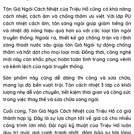
Tôn Giả Ngói Cách Nhiệt của Triệu Hổ cũng có khả năng
cách nhiệt, cách âm và chống thấm ưu việt. Với lớp PU
cách nhiệt cách âm, tôn sóng ngói giúp giảm tiếng ồn
và nhiệt độ nóng hiệu quả hơn so với các loại tôn ngói
truyền thống. Ngoài ra, thiết kế gờ chống tràn và rãnh
sóng thoát nước sâu giúp tôn Giả Ngói tự động chống
thấm và hắt dột cho mọi loại mái. Đồng thời, công nghệ
mới này còn khắc phục hoàn toàn tình trạng cong vênh
và kênh lệch của ngói truyền thống.
Sản phẩm này cũng dễ dàng thi công và sửa chữa,
mang lại độ bền vượt trội. Tôn cách nhiệt 3 lớp có khối
lượng nhẹ dễ vận chuyển, tiết kiệm thời gian và công sức
trong việc thay thế và sửa chữa sóng ngói.
Cuối cùng, Tôn Giả Ngói Cách Nhiệt của Triệu Hổ có giá
thành hợp lý. Đây là sự lựa chọn tốt về giá cả cho nhiều
công trình lớn nhỏ. Đội ngũ kỹ thuật của Triệu Hổ luôn
duy trì mức giá cạnh tranh nhất, đảm bảo sự hài lòng