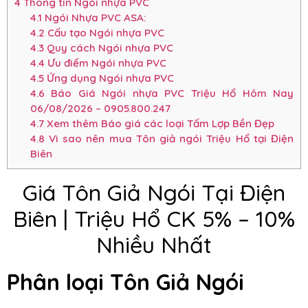
4
Thông tin Ngói nhựa PVC
4.1
Ngói Nhựa PVC ASA:
4.2
Cấu tạo Ngói nhựa PVC
4.3
Quy cách Ngói nhựa PVC
4.4
Ưu điểm Ngói nhựa PVC
4.5
Ứng dụng Ngói nhựa PVC
4.6
Báo Giá Ngói nhựa PVC Triệu Hổ Hôm Nay
06/08/2026 – 0905.800.247
4.7
Xem thêm Báo giá các loại Tấm Lợp Bền Đẹp
4.8
Vì sao nên mua Tôn giả ngói Triệu Hổ tại Điện
Biên
Giá Tôn Giả Ngói Tại Điện
Biên | Triệu Hổ CK 5% – 10%
Nhiều Nhất
Phân loại Tôn Giả Ngói