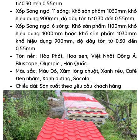
từ 0.30 đến 0.55mm
Xốp Sóng ngói 11 sóng: Khổ sản phẩm 1030mm khổ
hiệu dụng 900mm, độ dày tôn từ 0.30 đến 0.55mm
Xốp Sóng ngói 6 sóng: Khổ sản phẩm 1100mm khổ
hiệu dụng 1000mm hoặc khổ sản phẩm 1030mm
khổ hiệu dụng 900mm, độ dày tôn từ 0.30 đến
0.55mm
Tôn nền: Hòa Phát, Hoa sen, Việt Nhật Đông Á,
Bluscope, Olympic , Hàn Quốc…
Màu sắc: Màu Đỏ, Xám lông chuột, Xanh rêu, Café
Đen nhám, Xanh dương, Socola…
Chiều dài: Sản xuất theo yêu cầu khách hàng