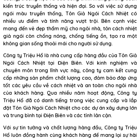
kiến trúc truyền thống và hiện đại. So với việc sử dụng
ngói màu truyền thống, Tôn Giả Ngói Cách Nhiệt có
nhiều ưu điểm và tính năng vượt trội. Bên cạnh việc
mang đến vẻ đẹp thẩm mỹ cho ngôi nhà, tôn cách nhiệt
giả ngói còn chống nóng, chống tiếng ồn, tạo ra một
không gian sống thoải mái cho người sử dụng.
Công ty Triệu Hổ là nhà cung cấp hàng đầu của Tôn Giả
Ngói Cách Nhiệt tại Điện Biên. Với kinh nghiệm và
chuyên môn trong lĩnh vực này, công ty cam kết cung
cấp những sản phẩm chất lượng cao, đảm bảo đáp ứng
tốt các yêu cầu về cách nhiệt và an toàn cho ngôi nhà
của khách hàng. Qua nhiều năm hoạt động, Công ty
Triệu Hổ đã có danh tiếng trong việc cung cấp và lắp
đặt Tôn Giả Ngói Cách Nhiệt cho các dự án xây dựng lớn
và trung bình tại Điện Biên và các tỉnh lân cận.
Với sự tin tưởng và chất lượng hàng đầu, Công ty Triệu
Hổ luôn đồng hành cùng khách hàng để mang lại sự hài