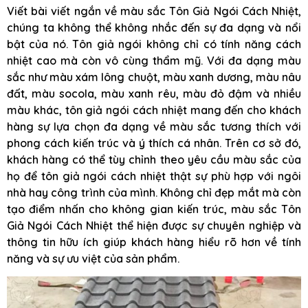
Viết bài viết ngắn về màu sắc Tôn Giả Ngói Cách Nhiệt,
chúng ta không thể không nhắc đến sự đa dạng và nổi
bật của nó. Tôn giả ngói không chỉ có tính năng cách
nhiệt cao mà còn vô cùng thẩm mỹ. Với đa dạng màu
sắc như màu xám lông chuột, màu xanh dương, màu nâu
đất, màu socola, màu xanh rêu, màu đỏ đậm và nhiều
màu khác, tôn giả ngói cách nhiệt mang đến cho khách
hàng sự lựa chọn đa dạng về màu sắc tương thích với
phong cách kiến trúc và ý thích cá nhân. Trên cơ sở đó,
khách hàng có thể tùy chỉnh theo yêu cầu màu sắc của
họ để tôn giả ngói cách nhiệt thật sự phù hợp với ngôi
nhà hay công trình của mình. Không chỉ đẹp mắt mà còn
tạo điểm nhấn cho không gian kiến trúc, màu sắc Tôn
Giả Ngói Cách Nhiệt thể hiện được sự chuyên nghiệp và
thông tin hữu ích giúp khách hàng hiểu rõ hơn về tính
năng và sự ưu việt của sản phẩm.