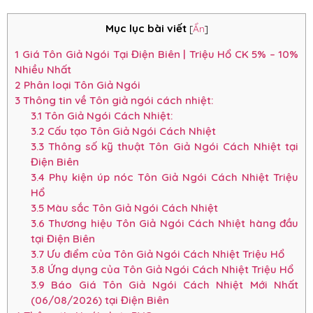
Mục lục bài viết
[
Ẩn
]
1
Giá Tôn Giả Ngói Tại Điện Biên | Triệu Hổ CK 5% – 10%
Nhiều Nhất
2
Phân loại Tôn Giả Ngói
3
Thông tin về Tôn giả ngói cách nhiệt:
3.1
Tôn Giả Ngói Cách Nhiệt:
3.2
Cấu tạo Tôn Giả Ngói Cách Nhiệt
3.3
Thông số kỹ thuật Tôn Giả Ngói Cách Nhiệt tại
Điện Biên
3.4
Phụ kiện úp nóc Tôn Giả Ngói Cách Nhiệt Triệu
Hổ
3.5
Màu sắc Tôn Giả Ngói Cách Nhiệt
3.6
Thương hiệu Tôn Giả Ngói Cách Nhiệt hàng đầu
tại Điện Biên
3.7
Ưu điểm của Tôn Giả Ngói Cách Nhiệt Triệu Hổ
3.8
Ứng dụng của Tôn Giả Ngói Cách Nhiệt Triệu Hổ
3.9
Báo Giá Tôn Giả Ngói Cách Nhiệt Mới Nhất
(06/08/2026) tại Điện Biên