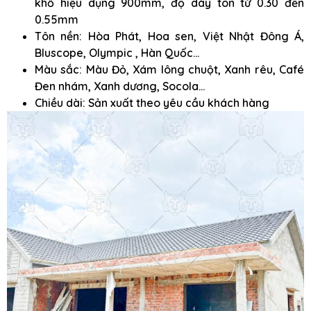
khổ hiệu dụng 900mm, độ dày tôn từ 0.30 đến
0.55mm
Tôn nền: Hòa Phát, Hoa sen, Việt Nhật Đông Á,
Bluscope, Olympic , Hàn Quốc…
Màu sắc: Màu Đỏ, Xám lông chuột, Xanh rêu, Café
Đen nhám, Xanh dương, Socola…
Chiều dài: Sản xuất theo yêu cầu khách hàng