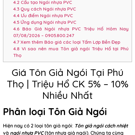
4.2
Cấu tạo Ngói nhựa PVC
4.3
Quy cách Ngói nhựa PVC
4.4
Ưu điểm Ngói nhựa PVC
4.5
Ứng dụng Ngói nhựa PVC
4.6
Báo Giá Ngói nhựa PVC Triệu Hổ Hôm Nay
07/08/2026 – 0905.800.247
4.7
Xem thêm Báo giá các loại Tấm Lợp Bền Đẹp
4.8
Vì sao nên mua Tôn giả ngói Triệu Hổ tại Phú
Thọ
Giá Tôn Giả Ngói Tại Phú
Thọ | Triệu Hổ CK 5% – 10%
Nhiều Nhất
Phân loại Tôn Giả Ngói
Hiện nay có 2 loại tôn giả ngói:
Tôn giả ngói cách nhiệt
và
ngói nhựa PVC
(tôn nhựa giả ngói). Chúng ta cùng