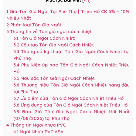
Mục lục bài viết
[
Ẩn
]
1
Giá Tôn Giả Ngói Tại Phú Thọ | Triệu Hổ CK 5% – 10%
Nhiều Nhất
2
Phân loại Tôn Giả Ngói
3
Thông tin về Tôn giả ngói cách nhiệt:
3.1
Tôn Giả Ngói Cách Nhiệt:
3.2
Cấu tạo Tôn Giả Ngói Cách Nhiệt
3.3
Thông số kỹ thuật Tôn Giả Ngói Cách Nhiệt tại
Phú Thọ
3.4
Phụ kiện úp nóc Tôn Giả Ngói Cách Nhiệt Triệu
Hổ
3.5
Màu sắc Tôn Giả Ngói Cách Nhiệt
3.6
Thương hiệu Tôn Giả Ngói Cách Nhiệt hàng đầu
tại Phú Thọ
3.7
Ưu điểm của Tôn Giả Ngói Cách Nhiệt Triệu Hổ
3.8
Ứng dụng của Tôn Giả Ngói Cách Nhiệt Triệu Hổ
3.9
Báo Giá Tôn Giả Ngói Cách Nhiệt Mới Nhất
(07/08/2026) tại Phú Thọ
4
Thông tin Ngói nhựa PVC
4.1
Ngói Nhựa PVC ASA: