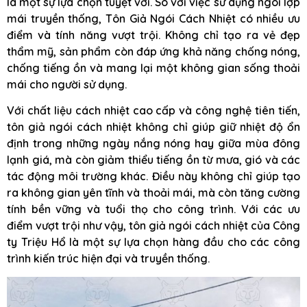
là một sự lựa chọn tuyệt vời. So với việc sử dụng ngói lợp
mái truyền thống, Tôn Giả Ngói Cách Nhiệt có nhiều ưu
điểm và tính năng vượt trội. Không chỉ tạo ra vẻ đẹp
thẩm mỹ, sản phẩm còn đáp ứng khả năng chống nóng,
chống tiếng ồn và mang lại một không gian sống thoải
mái cho người sử dụng.
Với chất liệu cách nhiệt cao cấp và công nghệ tiên tiến,
tôn giả ngói cách nhiệt không chỉ giúp giữ nhiệt độ ổn
định trong những ngày nắng nóng hay giữa mùa đông
lạnh giá, mà còn giảm thiểu tiếng ồn từ mưa, gió và các
tác động môi trường khác. Điều này không chỉ giúp tạo
ra không gian yên tĩnh và thoải mái, mà còn tăng cường
tính bền vững và tuổi thọ cho công trình. Với các ưu
điểm vượt trội như vậy, tôn giả ngói cách nhiệt của Công
ty Triệu Hổ là một sự lựa chọn hàng đầu cho các công
trình kiến trúc hiện đại và truyền thống.