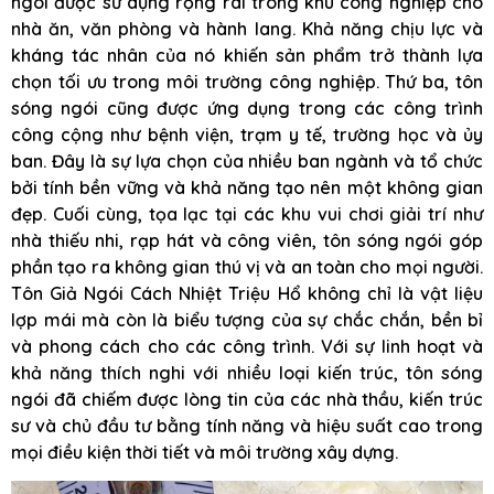
ngói được sử dụng rộng rãi trong khu công nghiệp cho
nhà ăn, văn phòng và hành lang. Khả năng chịu lực và
kháng tác nhân của nó khiến sản phẩm trở thành lựa
chọn tối ưu trong môi trường công nghiệp. Thứ ba, tôn
sóng ngói cũng được ứng dụng trong các công trình
công cộng như bệnh viện, trạm y tế, trường học và ủy
ban. Đây là sự lựa chọn của nhiều ban ngành và tổ chức
bởi tính bền vững và khả năng tạo nên một không gian
đẹp. Cuối cùng, tọa lạc tại các khu vui chơi giải trí như
nhà thiếu nhi, rạp hát và công viên, tôn sóng ngói góp
phần tạo ra không gian thú vị và an toàn cho mọi người.
Tôn Giả Ngói Cách Nhiệt Triệu Hổ không chỉ là vật liệu
lợp mái mà còn là biểu tượng của sự chắc chắn, bền bỉ
và phong cách cho các công trình. Với sự linh hoạt và
khả năng thích nghi với nhiều loại kiến trúc, tôn sóng
ngói đã chiếm được lòng tin của các nhà thầu, kiến trúc
sư và chủ đầu tư bằng tính năng và hiệu suất cao trong
mọi điều kiện thời tiết và môi trường xây dựng.