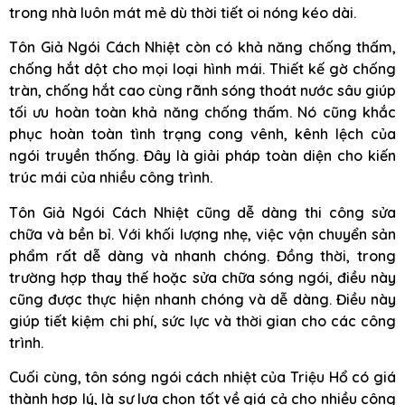
trong nhà luôn mát mẻ dù thời tiết oi nóng kéo dài.
Tôn Giả Ngói Cách Nhiệt còn có khả năng chống thấm,
chống hắt dột cho mọi loại hình mái. Thiết kế gờ chống
tràn, chống hắt cao cùng rãnh sóng thoát nước sâu giúp
tối ưu hoàn toàn khả năng chống thấm. Nó cũng khắc
phục hoàn toàn tình trạng cong vênh, kênh lệch của
ngói truyền thống. Đây là giải pháp toàn diện cho kiến
trúc mái của nhiều công trình.
Tôn Giả Ngói Cách Nhiệt cũng dễ dàng thi công sửa
chữa và bền bỉ. Với khối lượng nhẹ, việc vận chuyển sản
phẩm rất dễ dàng và nhanh chóng. Đồng thời, trong
trường hợp thay thế hoặc sửa chữa sóng ngói, điều này
cũng được thực hiện nhanh chóng và dễ dàng. Điều này
giúp tiết kiệm chi phí, sức lực và thời gian cho các công
trình.
Cuối cùng, tôn sóng ngói cách nhiệt của Triệu Hổ có giá
thành hợp lý, là sự lựa chọn tốt về giá cả cho nhiều công