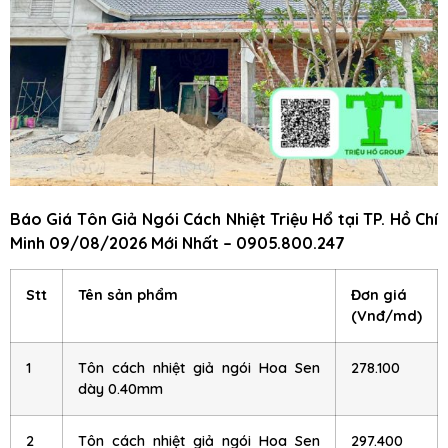
Báo Giá Tôn Giả Ngói Cách Nhiệt Triệu Hổ
tại TP. Hồ Chí
Minh
09/08/2026 Mới Nhất – 0905.800.247
Stt
Tên sản phẩm
Đơn giá
(Vnđ/md)
1
Tôn cách nhiệt giả ngói Hoa Sen
278.100
dày 0.40mm
2
Tôn cách nhiệt giả ngói Hoa Sen
297.400