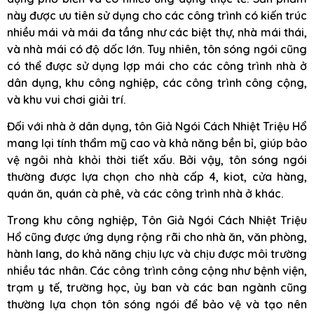
này được ưu tiên sử dụng cho các công trình có kiến trúc
nhiều mái và mái đa tầng như các biệt thự, nhà mái thái,
và nhà mái có độ dốc lớn. Tuy nhiên, tôn sóng ngói cũng
có thể được sử dụng lợp mái cho các công trình nhà ở
dân dụng, khu công nghiệp, các công trình công cộng,
và khu vui chơi giải trí.
Đối với nhà ở dân dụng, tôn Giả Ngói Cách Nhiệt Triệu Hổ
mang lại tính thẩm mỹ cao và khả năng bền bỉ, giúp bảo
vệ ngôi nhà khỏi thời tiết xấu. Bởi vậy, tôn sóng ngói
thường được lựa chọn cho nhà cấp 4, kiot, cửa hàng,
quán ăn, quán cà phê, và các công trình nhà ở khác.
Trong khu công nghiệp, Tôn Giả Ngói Cách Nhiệt Triệu
Hổ cũng được ứng dụng rộng rãi cho nhà ăn, văn phòng,
hành lang, do khả năng chịu lực và chịu được môi trường
nhiều tác nhân. Các công trình công cộng như bệnh viện,
trạm y tế, trường học, ủy ban và các ban ngành cũng
thường lựa chọn tôn sóng ngói để bảo vệ và tạo nên