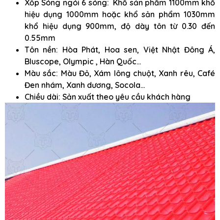
Xốp Sóng ngói 6 sóng: Khổ sản phẩm 1100mm khổ
hiệu dụng 1000mm hoặc khổ sản phẩm 1030mm
khổ hiệu dụng 900mm, độ dày tôn từ 0.30 đến
0.55mm
Tôn nền: Hòa Phát, Hoa sen, Việt Nhật Đông Á,
Bluscope, Olympic , Hàn Quốc…
Màu sắc: Màu Đỏ, Xám lông chuột, Xanh rêu, Café
Đen nhám, Xanh dương, Socola…
Chiều dài: Sản xuất theo yêu cầu khách hàng