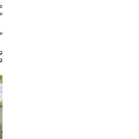
p
ều
u
ng
ng