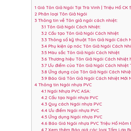
1
Giá Tôn Giả Ngói Tại Trà Vinh | Triệu Hổ CK
2
Phân loại Tôn Giả Ngói
3
Thông tin về Tôn giả ngói cách nhiệt:
3.1
Tôn Giả Ngói Cách Nhiệt:
3.2
Cấu tạo Tôn Giả Ngói Cách Nhiệt
3.3
Thông số kỹ thuật Tôn Giả Ngói Cách Nh
3.4
Phụ kiện úp nóc Tôn Giả Ngói Cách Nhi
3.5
Màu sắc Tôn Giả Ngói Cách Nhiệt
3.6
Thương hiệu Tôn Giả Ngói Cách Nhiệt h
3.7
Ưu điểm của Tôn Giả Ngói Cách Nhiệt 
3.8
Ứng dụng của Tôn Giả Ngói Cách Nhiệt
3.9
Báo Giá Tôn Giả Ngói Cách Nhiệt Mới N
4
Thông tin Ngói nhựa PVC
4.1
Ngói Nhựa PVC ASA:
4.2
Cấu tạo Ngói nhựa PVC
4.3
Quy cách Ngói nhựa PVC
4.4
Ưu điểm Ngói nhựa PVC
4.5
Ứng dụng Ngói nhựa PVC
4.6
Báo Giá Ngói nhựa PVC Triệu Hổ Hôm 
4.7
Xem thêm Báo giá các loại Tấm Lợp B