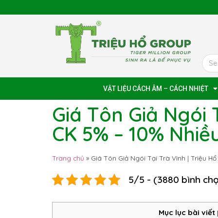
VẬT LIỆU CÁCH ÂM – CÁCH NHIỆT
Giá Tôn Giả Ngói T
CK 5% – 10% Nhiề
Trang chủ
»
Giá Tôn Giả Ngói Tại Trà Vinh | Triệu H
5/5 - (3880 bình ch
Mục lục bài viết