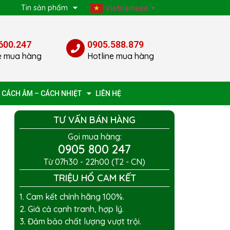
p
Tin sản phẩm
Vietnamese
▼
600.247
0905.588.879
e mua hàng
Hotline mua hàng
 CÁCH ÂM – CÁCH NHIỆT
LIÊN HỆ
TƯ VẤN BÁN HÀNG
Gọi mua hàng:
0905 800 247
Từ 07h30 - 22h00 (T2 - CN)
TRIỆU HỔ CAM KẾT
1. Cam kết chính hãng 100%.
2. Giá cả cạnh tranh, hợp lý.
3. Đảm bảo chất lượng vượt trội.