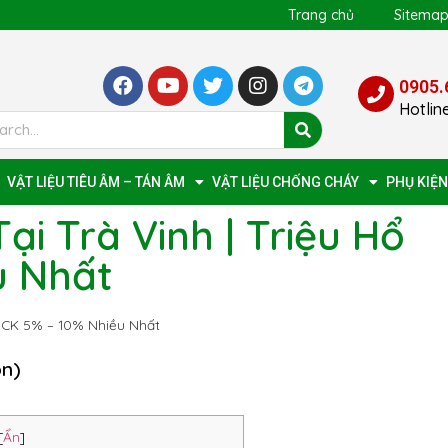
Trang chủ
Sitema
0905.
Hotlin
VẬT LIỆU TIÊU ÂM – TÁN ÂM
VẬT LIỆU CHỐNG CHÁY
PHỤ KIỆN
ại Trà Vinh | Triệu Hổ
u Nhất
ổ CK 5% – 10% Nhiều Nhất
ọn)
[
Ẩn
]