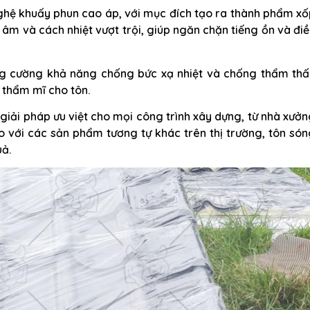
ghệ khuấy phun cao áp, với mục đích tạo ra thành phẩm xố
 âm và cách nhiệt vượt trội, giúp ngăn chặn tiếng ồn và đi
ăng cường khả năng chống bức xạ nhiệt và chống thẩm thấ
p thẩm mĩ cho tôn.
giải pháp ưu việt cho mọi công trình xây dựng, từ nhà xưở
so với các sản phẩm tương tự khác trên thị trường, tôn só
uả.