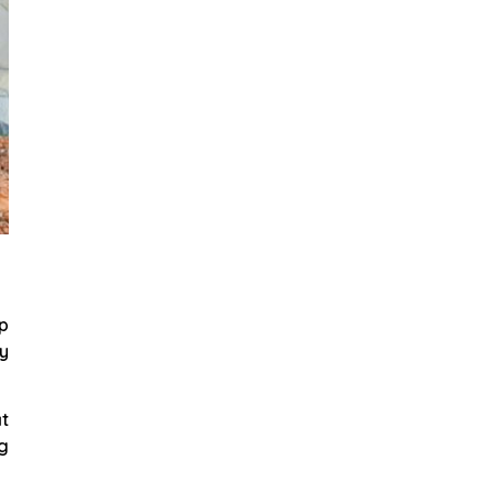
p
ấy
ật
ng