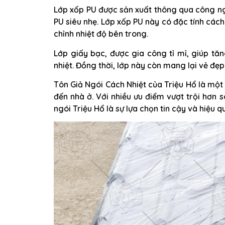
Lớp xốp PU được sản xuất thông qua công n
PU siêu nhẹ. Lớp xốp PU này có đặc tính cách
chỉnh nhiệt độ bên trong.
Lớp giấy bạc, được gia công tỉ mỉ, giúp t
nhiệt. Đồng thời, lớp này còn mang lại vẻ đẹ
Tôn Giả Ngói Cách Nhiệt của Triệu Hổ là một 
đến nhà ở. Với nhiều ưu điểm vượt trội hơn 
ngói Triệu Hổ là sự lựa chọn tin cậy và hiệu q