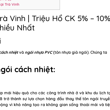
ại Trà Vinh
rà Vinh | Triệu Hổ CK 5% – 10
hiều Nhất
i
cách nhiệt
và
ngói nhựa PVC
(tôn nhựa giả ngói). Chúng ta
gói cách nhiệt:
p mái hiệu quả cho các công trình nhà ở và khu du lịch t
đã trở thành sự lựa chọn hàng đầu thay thế tôn ngói truy
uộng vì khả năng tạo ra không gian sống thoải mái và tiệ