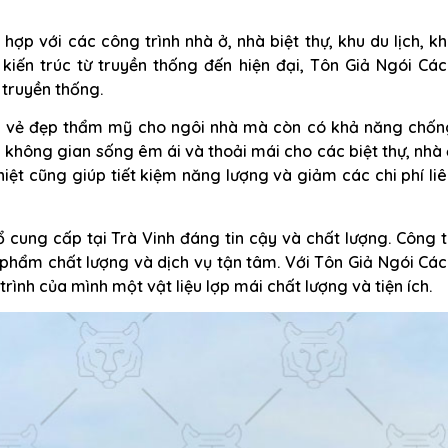
ợp với các công trình nhà ở, nhà biệt thự, khu du lịch, k
kiến trúc từ truyền thống đến hiện đại, Tôn Giả Ngói Các
 truyền thống.
ại vẻ đẹp thẩm mỹ cho ngôi nhà mà còn có khả năng chốn
 không gian sống êm ái và thoải mái cho các biệt thự, nhà
iệt cũng giúp tiết kiệm năng lượng và giảm các chi phí li
 cung cấp tại Trà Vinh đáng tin cậy và chất lượng. Công 
hẩm chất lượng và dịch vụ tận tâm. Với Tôn Giả Ngói Các
rình của mình một vật liệu lợp mái chất lượng và tiện ích.