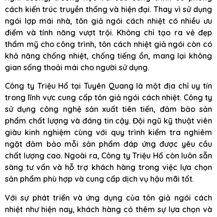
cách kiến trúc truyền thống và hiện đại. Thay vì sử dụng
ngói lợp mái nhà, tôn giả ngói cách nhiệt có nhiều ưu
điểm và tính năng vượt trội. Không chỉ tạo ra vẻ đẹp
thẩm mỹ cho công trình, tôn cách nhiệt giả ngói còn có
khả năng chống nhiệt, chống tiếng ồn, mang lại không
gian sống thoải mái cho người sử dụng.
Công ty Triệu Hổ tại Tuyên Quang là một địa chỉ uy tín
trong lĩnh vực cung cấp tôn giả ngói cách nhiệt. Công ty
sử dụng công nghệ sản xuất tiên tiến, đảm bảo sản
phẩm chất lượng và đáng tin cậy. Đội ngũ kỹ thuật viên
giàu kinh nghiệm cùng với quy trình kiểm tra nghiêm
ngặt đảm bảo mỗi sản phẩm đáp ứng được yêu cầu
chất lượng cao. Ngoài ra, Công ty Triệu Hổ còn luôn sẵn
sàng tư vấn và hỗ trợ khách hàng trong việc lựa chọn
sản phẩm phù hợp và cung cấp dịch vụ hậu mãi tốt.
Với sự phát triển và ứng dụng của tôn giả ngói cách
nhiệt như hiện nay, khách hàng có thêm sự lựa chọn và