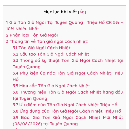
Mục lục bài viết
[
Ẩn
]
1
Giá Tôn Giả Ngói Tại Tuyên Quang | Triệu Hổ CK 5% –
10% Nhiều Nhất
2
Phân loại Tôn Giả Ngói
3
Thông tin về Tôn giả ngói cách nhiệt:
3.1
Tôn Giả Ngói Cách Nhiệt:
3.2
Cấu tạo Tôn Giả Ngói Cách Nhiệt
3.3
Thông số kỹ thuật Tôn Giả Ngói Cách Nhiệt tại
Tuyên Quang
3.4
Phụ kiện úp nóc Tôn Giả Ngói Cách Nhiệt Triệu
Hổ
3.5
Màu sắc Tôn Giả Ngói Cách Nhiệt
3.6
Thương hiệu Tôn Giả Ngói Cách Nhiệt hàng đầu
tại Tuyên Quang
3.7
Ưu điểm của Tôn Giả Ngói Cách Nhiệt Triệu Hổ
3.8
Ứng dụng của Tôn Giả Ngói Cách Nhiệt Triệu Hổ
3.9
Báo Giá Tôn Giả Ngói Cách Nhiệt Mới Nhất
(08/08/2026) tại Tuyên Quang