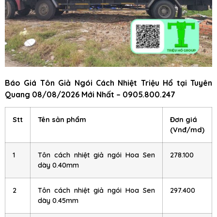
Báo Giá Tôn Giả Ngói Cách Nhiệt Triệu Hổ
tại Tuyên
Quang
08/08/2026 Mới Nhất – 0905.800.247
Stt
Tên sản phẩm
Đơn giá
(Vnđ/md)
1
Tôn cách nhiệt giả ngói Hoa Sen
278.100
dày 0.40mm
2
Tôn cách nhiệt giả ngói Hoa Sen
297.400
dày 0.45mm