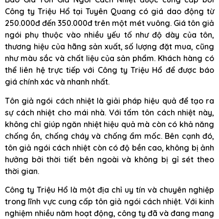
Công ty Triệu Hổ tại Tuyên Quang có giá dao động từ
250.000đ đến 350.000đ trên một mét vuông. Giá tôn giả
ngói phụ thuộc vào nhiều yếu tố như độ dày của tôn,
thương hiệu của hãng sản xuất, số lượng đặt mua, cũng
như màu sắc và chất liệu của sản phẩm. Khách hàng có
thể liên hệ trực tiếp với Công ty Triệu Hổ để được báo
giá chính xác và nhanh nhất.
Tôn giả ngói cách nhiệt là giải pháp hiệu quả để tạo ra
sự cách nhiệt cho mái nhà. Với tấm tôn cách nhiệt này,
không chỉ giúp ngăn nhiệt hiệu quả mà còn có khả năng
chống ồn, chống cháy và chống ẩm mốc. Bên cạnh đó,
tôn giả ngói cách nhiệt còn có độ bền cao, không bị ảnh
hưởng bởi thời tiết bên ngoài và không bị gỉ sét theo
thời gian.
Công ty Triệu Hổ là một địa chỉ uy tín và chuyên nghiệp
trong lĩnh vực cung cấp tôn giả ngói cách nhiệt. Với kinh
nghiệm nhiều năm hoạt động, công ty đã và đang mang