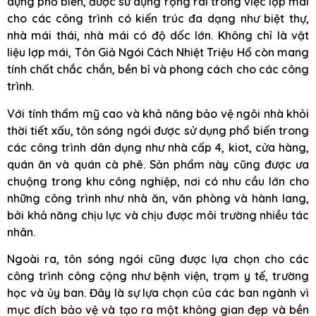
dựng phổ biến, được sử dụng rộng rãi trong việc lợp mái
cho các công trình có kiến trúc đa dạng như biệt thự,
nhà mái thái, nhà mái có độ dốc lớn. Không chỉ là vật
liệu lợp mái, Tôn Giả Ngói Cách Nhiệt Triệu Hổ còn mang
tính chất chắc chắn, bền bỉ và phong cách cho các công
trình.
Với tính thẩm mỹ cao và khả năng bảo vệ ngôi nhà khỏi
thời tiết xấu, tôn sóng ngói được sử dụng phổ biến trong
các công trình dân dụng như nhà cấp 4, kiot, cửa hàng,
quán ăn và quán cà phê. Sản phẩm này cũng được ưa
chuộng trong khu công nghiệp, nơi có nhu cầu lớn cho
những công trình như nhà ăn, văn phòng và hành lang,
bởi khả năng chịu lực và chịu được môi trường nhiều tác
nhân.
Ngoài ra, tôn sóng ngói cũng được lựa chọn cho các
công trình công cộng như bệnh viện, trạm y tế, trường
học và ủy ban. Đây là sự lựa chọn của các ban ngành vì
mục đích bảo vệ và tạo ra một không gian đẹp và bền