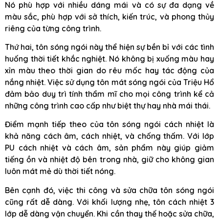
Nó phù hợp với nhiều dáng mái và có sự đa dạng về
màu sắc, phù hợp với sở thích, kiến trúc, và phong thủy
riêng của từng công trình.
Thứ hai, tôn sóng ngói này thể hiện sự bền bỉ với các tình
huống thời tiết khắc nghiệt. Nó không bị xuống màu hay
xỉn màu theo thời gian do rêu mốc hay tác động của
nắng nhiệt. Việc sử dụng tôn mát sóng ngói của Triệu Hổ
đảm bảo duy trì tính thẩm mĩ cho mọi công trình kể cả
những công trình cao cấp như biệt thự hay nhà mái thái.
Điểm mạnh tiếp theo của tôn sóng ngói cách nhiệt là
khả năng cách âm, cách nhiệt, và chống thấm. Với lớp
PU cách nhiệt và cách âm, sản phẩm này giúp giảm
tiếng ồn và nhiệt độ bên trong nhà, giữ cho không gian
luôn mát mẻ dù thời tiết nóng.
Bên cạnh đó, việc thi công và sửa chữa tôn sóng ngói
cũng rất dễ dàng. Với khối lượng nhẹ, tôn cách nhiệt 3
lớp dễ dàng vận chuyển. Khi cần thay thế hoặc sửa chữa,