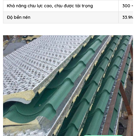
Khả năng chịu lực cao, chịu được tải trọng
300 ~
Độ bền nén
33.9N