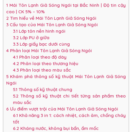
1
Mái Tôn Lạnh Giả Sóng Ngói tại Bắc Ninh | Độ tin cậy
cao | CK 5% – 10%
2
Tìm hiểu về Mái Tôn Lạnh Giả Sóng Ngói
3
Cấu tạo của Mái Tôn Lạnh Giả Sóng Ngói
3.1
Lớp tôn nền hình ngói
3.2
Lớp PU ở giữa
3.3
Lớp giấy bạc dưới cùng
4
Phân loại Mái Tôn Lạnh Giả Sóng Ngói
4.1
Phân loại theo độ dày
4.2
Phân loại theo thương hiệu
4.3
Phân loại theo màu sắc
5
Khám phá thông số kỹ thuật Mái Tôn Lạnh Giả Sóng
Ngói
5.1
Thông số kỹ thuật chung
5.2
Thông số kỹ thuật chi tiết từng sản phẩm theo
màu sắc
6
Ưu điểm vượt trội của Mái Tôn Lạnh Giả Sóng Ngói
6.1
Khả năng 3 in 1: cách nhiệt, cách âm, chống cháy
tốt
6.2
Kháng nước, không bụi bẩn, ẩm mốc