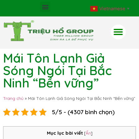
Vietnamese
▼
Mái Tôn Lạnh Giả
Sóng Ngói Tại Bắc
Ninh “Bền vững”
Trang chủ
»
Mái Tôn Lạnh Giả Sóng Ngói Tại Bắc Ninh “Bền vững”
5/5 - (4307 bình chọn)
Mục lục bài viết
[
Ẩn
]