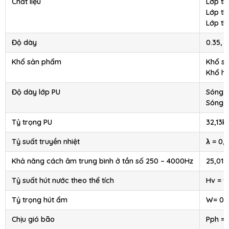
Chất liệu
Lớp th
Lớp th
Lớp th
Độ dày
0.35, 
Khổ sản phẩm
Khổ s
Khổ h
Độ dày lớp PU
Sóng 
Sóng 
Tỷ trọng PU
32,13
Tỷ suất truyền nhiệt
λ = 0,
Khả năng cách âm trung bình ở tần số 250 – 4000Hz
25,01 
Tỷ suất hút nước theo thể tích
Hv = 9
Tỷ trọng hút ẩm
W= 0.
Chịu gió bão
Pph =