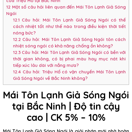
của Triệu Hổ tại Bắc Ninh
12
Một số câu hỏi liên quan đến Mái Tôn Lạnh Giả Sóng
Ngói
12.1
Câu hỏi: Mái Tôn Lạnh Giả Sóng Ngói có thể
cách nhiệt tốt như thế nào trong điều kiện thời tiết
nóng bức?
12.2
Câu hỏi: Mái Tôn Lạnh Giả Sóng Ngói tôn cách
nhiệt sóng ngói có khả năng chống ồn không?
12.3
Câu hỏi: Mái Tôn Lạnh Giả Sóng Ngói có bền với
thời gian không, có bị phai màu hay mục nát khi
tiếp xúc lâu dài với nắng mưa?
12.4
Câu hỏi: Triệu Hổ có vận chuyển Mái Tôn Lạnh
Giả Sóng Ngói về Bắc Ninh không?
Mái Tôn Lạnh Giả Sóng Ngói
tại Bắc Ninh | Độ tin cậy
cao | CK 5% – 10%
Mái Tôn Lạnh Giả Sóng Ngói là giải pháp mái nhà hoàn