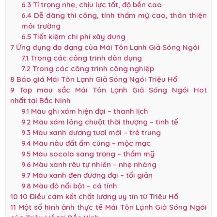
6.3
Tỉ trọng nhẹ, chịu lực tốt, độ bền cao
6.4
Dễ dàng thi công, tính thẩm mỹ cao, thân thiện
môi trường
6.5
Tiết kiệm chi phí xây dựng
7
Ứng dụng đa dạng của Mái Tôn Lạnh Giả Sóng Ngói
7.1
Trong các công trình dân dụng
7.2
Trong các công trình công nghiệp
8
Báo giá Mái Tôn Lạnh Giả Sóng Ngói Triệu Hổ
9
Top màu sắc Mái Tôn Lạnh Giả Sóng Ngói Hot
nhất tại Bắc Ninh
9.1
Màu ghi xám hiện đại – thanh lịch
9.2
Màu xám lông chuột thời thượng – tinh tế
9.3
Màu xanh dương tươi mới – trẻ trung
9.4
Màu nâu đất ấm cúng – mộc mạc
9.5
Màu socola sang trọng – thẩm mỹ
9.6
Màu xanh rêu tự nhiên – nhẹ nhàng
9.7
Màu xanh đen đương đại – tối giản
9.8
Màu đỏ nổi bật – cá tính
10
10 Điều cam kết chất lượng uy tín từ Triệu Hổ
11
Một số hình ảnh thực tế Mái Tôn Lạnh Giả Sóng Ngói