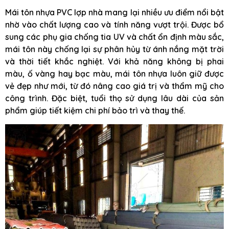
Mái tôn nhựa PVC lợp nhà mang lại nhiều ưu điểm nổi bật
nhờ vào chất lượng cao và tính năng vượt trội. Được bổ
sung các phụ gia chống tia UV và chất ổn định màu sắc,
mái tôn này chống lại sự phân hủy từ ánh nắng mặt trời
và thời tiết khắc nghiệt. Với khả năng không bị phai
màu, ố vàng hay bạc màu, mái tôn nhựa luôn giữ được
vẻ đẹp như mới, từ đó nâng cao giá trị và thẩm mỹ cho
công trình. Đặc biệt, tuổi thọ sử dụng lâu dài của sản
phẩm giúp tiết kiệm chi phí bảo trì và thay thế.