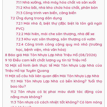
7.1.1
Nhà xưởng, nhà máy hóa chất và sản xuất
7.1.2
Kho bãi, nhà kho chứa hóa chất, phân bón
7.1.3
Công trình ven biển, cảng biển
7.2
Ứng dụng trong dân dụng
7.2.1
Mái nhà ở, biệt thự (đặc biệt là tôn giả ngói
PVC)
7.2.2
Mái hiên, mái che sân thượng, nhà để xe
7.2.3
Khu vực sân thượng, sân thượng có vườn
7.2.4
Công trình công cộng quy mô nhỏ (trường
học, bệnh viện, nhà văn hóa)
8
Báo giá Mái Tôn Nhựa Lợp Nhà Triệu Hổ (08/2026)
9
10 Điều cam kết chất lượng uy tín từ Triệu Hổ
10
Một số hình ảnh thực tế Mái Tôn Nhựa Lợp Nhà của
Triệu Hổ tại Tuyên Quang
11
Một số câu hỏi liên quan đến Mái Tôn Nhựa Lợp Nhà
11.1
Mái Tôn Nhựa Lợp Nhà có bền không? Tuổi thọ
bao lâu?
11.2
Tôn nhựa có bị phai màu dưới tác động của
nắng mưa không?
11.3
Tôn nhựa có cách nhiệt tốt không? Có làm nóng