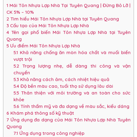
1
Mái Tôn Nhựa Lợp Nhà Tại Tuyên Quang | Đừng Bỏ Lỡ |
CK 5% – 10%
2
Tìm hiểu Mái Tôn Nhựa Lợp Nhà tại Tuyên Quang
3
Cấu tạo của Mái Tôn Nhựa Lợp Nhà
4
Tên gọi phổ biến Mái Tôn Nhựa Lợp Nhà tại Tuyên
Quang
5
Ưu điểm Mái Tôn Nhựa Lợp Nhà
5.1
Khả năng chống ăn mòn hóa chất và muối biển
vượt trội
5.2
Trọng lượng nhẹ, dễ dàng thi công và vận
chuyển
5.3
Khả năng cách âm, cách nhiệt hiệu quả
5.4
Độ bền màu cao, tuổi thọ sử dụng lâu dài
5.5
Thân thiện với môi trường và an toàn cho sức
khỏe
5.6
Tính thẩm mỹ và đa dạng về màu sắc, kiểu dáng
6
Khám phá thông số kỹ thuật
7
Ứng dụng đa dạng của Mái Tôn Nhựa Lợp Nhà Tuyên
Quang
7.1
Ứng dụng trong công nghiệp