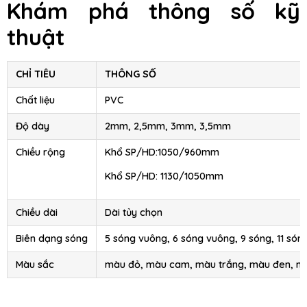
Khám phá thông số kỹ
thuật
CHỈ TIÊU
THÔNG SỐ
Chất liệu
PVC
Độ dày
2mm, 2,5mm, 3mm, 3,5mm
Chiều rộng
Khổ SP/HD:1050/960mm
Khổ SP/HD: 1130/1050mm
Chiều dài
Dài tủy chọn
Biên dạng sóng
5 sóng vuông, 6 sóng vuông, 9 sóng, 11 són
Màu sắc
màu đỏ, màu cam, màu trắng, màu đen, m