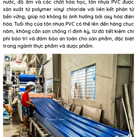
nước, độ ẩm và các chất hóa học, tôn nhựa PVC được
sản xuất từ polymer vinyl chloride với liên kết phân tử
bền vững, giúp nó không bị ảnh hưởng bởi oxy hóa điện
hóa. Tuổi thọ của tôn nhựa PVC có thể lên đến hàng chục
năm, không cần sơn chống rỉ định kỳ, từ đó tiết kiệm chi
phí bảo trì và đảm bảo an toàn cho sản phẩm, đặc biệt
trong ngành thực phẩm và dược phẩm.