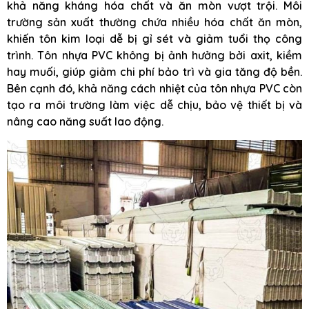
khả năng kháng hóa chất và ăn mòn vượt trội. Môi
trường sản xuất thường chứa nhiều hóa chất ăn mòn,
khiến tôn kim loại dễ bị gỉ sét và giảm tuổi thọ công
trình. Tôn nhựa PVC không bị ảnh hưởng bởi axit, kiềm
hay muối, giúp giảm chi phí bảo trì và gia tăng độ bền.
Bên cạnh đó, khả năng cách nhiệt của tôn nhựa PVC còn
tạo ra môi trường làm việc dễ chịu, bảo vệ thiết bị và
nâng cao năng suất lao động.