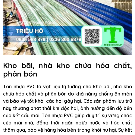
Kho bãi, nhà kho chứa hóa chất,
phân bón
Tôn nhựa PVC là vật liệu lý tưởng cho kho bãi, nhà kho
chứa hóa chất và phân bón do khả năng chống ăn mòn
và bảo vệ tốt khỏi các hơi gây hại. Các sản phẩm lưu trữ
này thường phát thải khí độc hại, ảnh hưởng đến độ bền
của kết cấu mái. Tôn nhựa PVC giúp duy trì sự vững chắc
của mái nhà, đồng thời ngăn ngừa nước và hóa chất
thấm qua, bảo vệ hàng hóa bên trong khỏi hư hại. Sự kết