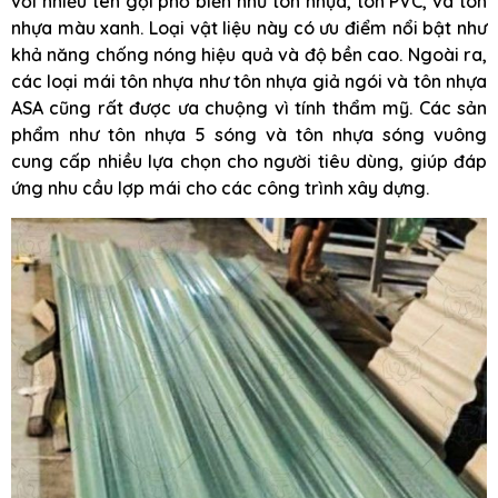
với nhiều tên gọi phổ biến như tôn nhựa, tôn PVC, và tôn
nhựa màu xanh. Loại vật liệu này có ưu điểm nổi bật như
khả năng chống nóng hiệu quả và độ bền cao. Ngoài ra,
các loại mái tôn nhựa như tôn nhựa giả ngói và tôn nhựa
ASA cũng rất được ưa chuộng vì tính thẩm mỹ. Các sản
phẩm như tôn nhựa 5 sóng và tôn nhựa sóng vuông
cung cấp nhiều lựa chọn cho người tiêu dùng, giúp đáp
ứng nhu cầu lợp mái cho các công trình xây dựng.