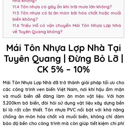
nhà không?
11.4
Tôn nhựa có gây ồn khi trời mưa lớn không?
11.5
Tôn nhựa có bị ăn mòn bởi hóa chất hoặc muối
biển không?
11.6
Triệu Hổ có vận chuyển Mái Tôn Nhựa Lợp Nhà
về Tuyên Quang không?
Mái Tôn Nhựa Lợp Nhà Tại
Tuyên Quang | Đừng Bỏ Lỡ |
CK 5% – 10%
Mái Tôn Nhựa Lợp Nhà đã trở thành giải pháp tối ưu cho
các công trình ven biển Việt Nam, nơi khí hậu ẩm mặn
và muối biển dễ dàng làm ăn mòn vật liệu. Với hơn
3.200km bờ biển, đòi hỏi sử dụng vật liệu xây dựng bền
bỉ là rất cần thiết. Tôn nhựa PVC nổi bật với khả năng
chống ăn mòn hóa chất và muối biển, không chỉ đảm
bảo độ bền cho công trình mà còn giúp tiết kiệm chi phí