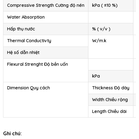
Compressive Strength Cường độ nén
kPa ( ±10 %)
Water Absorption
Hấp thụ nước
% ( v/v )
Thermal Conductivty
W/m.k
Hệ số dẫn nhiệt
Flexural Strenght Độ bền uốn
kPa
Dimension Quy cách
Thickness Độ dày
Width Chiều rộng
Length Chiều dài
Ghi chú: