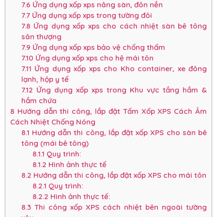
7.6
Ứng dụng xốp xps nâng sàn, đôn nền
7.7
Ứng dụng xốp xps trong tường đôi
7.8
Ứng dụng xốp xps cho cách nhiệt sàn bê tông
sân thượng
7.9
Ứng dụng xốp xps bảo vệ chống thấm
7.10
Ứng dụng xốp xps cho hệ mái tôn
7.11
Ứng dụng xốp xps cho Kho container, xe đông
lạnh, hộp y tế
7.12
Ứng dụng xốp xps trong Khu vực tầng hầm &
hầm chứa
8
Hướng dẫn thi công, lắp đặt Tấm Xốp XPS Cách Âm
Cách Nhiệt Chống Nóng
8.1
Hướng dẫn thi công, lắp đặt xốp XPS cho sàn bê
tông (mái bê tông)
8.1.1
Quy trình:
8.1.2
Hình ảnh thực tế
8.2
Hướng dẫn thi công, lắp đặt xốp XPS cho mái tôn
8.2.1
Quy trình:
8.2.2
Hình ảnh thực tế:
8.3
Thi công xốp XPS cách nhiệt bên ngoài tường