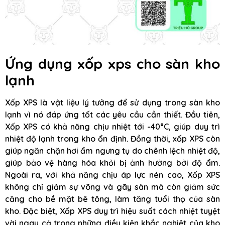
Ứng dụng xốp xps cho sàn kho
lạnh
Xốp XPS là vật liệu lý tưởng để sử dụng trong sàn kho
lạnh vì nó đáp ứng tốt các yêu cầu cần thiết. Đầu tiên,
Xốp XPS có khả năng chịu nhiệt tới -40°C, giúp duy trì
nhiệt độ lạnh trong kho ổn định. Đồng thời, xốp XPS còn
giúp ngăn chặn hơi ẩm ngưng tụ do chênh lệch nhiệt độ,
giúp bảo vệ hàng hóa khỏi bị ảnh hưởng bởi độ ẩm.
Ngoài ra, với khả năng chịu áp lực nén cao, Xốp XPS
không chỉ giảm sự võng và gãy sàn mà còn giảm sức
căng cho bề mặt bê tông, làm tăng tuổi thọ của sàn
kho. Đặc biệt, Xốp XPS duy trì hiệu suất cách nhiệt tuyệt
vời ngay cả trong những điều kiện khắc nghiệt của kho