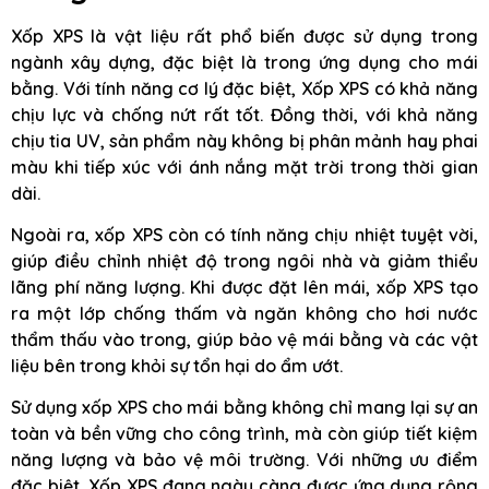
Xốp XPS là vật liệu rất phổ biến được sử dụng trong
ngành xây dựng, đặc biệt là trong ứng dụng cho mái
bằng. Với tính năng cơ lý đặc biệt, Xốp XPS có khả năng
chịu lực và chống nứt rất tốt. Đồng thời, với khả năng
chịu tia UV, sản phẩm này không bị phân mảnh hay phai
màu khi tiếp xúc với ánh nắng mặt trời trong thời gian
dài.
Ngoài ra, xốp XPS còn có tính năng chịu nhiệt tuyệt vời,
giúp điều chỉnh nhiệt độ trong ngôi nhà và giảm thiểu
lãng phí năng lượng. Khi được đặt lên mái, xốp XPS tạo
ra một lớp chống thấm và ngăn không cho hơi nước
thẩm thấu vào trong, giúp bảo vệ mái bằng và các vật
liệu bên trong khỏi sự tổn hại do ẩm ướt.
Sử dụng xốp XPS cho mái bằng không chỉ mang lại sự an
toàn và bền vững cho công trình, mà còn giúp tiết kiệm
năng lượng và bảo vệ môi trường. Với những ưu điểm
đặc biệt, Xốp XPS đang ngày càng được ứng dụng rộng