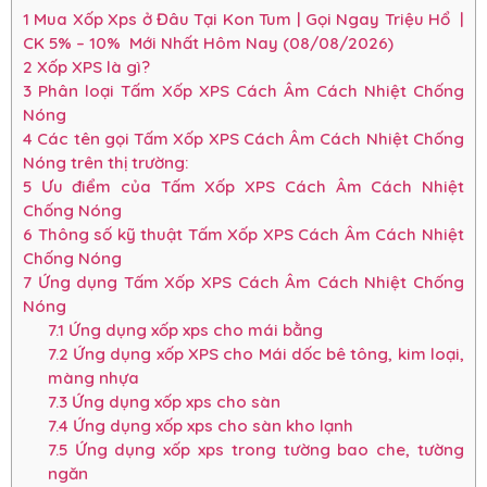
1
Mua Xốp Xps ở Đâu Tại Kon Tum | Gọi Ngay Triệu Hổ |
CK 5% – 10% Mới Nhất Hôm Nay (08/08/2026)
2
Xốp XPS là gì?
3
Phân loại Tấm Xốp XPS Cách Âm Cách Nhiệt Chống
Nóng
4
Các tên gọi Tấm Xốp XPS Cách Âm Cách Nhiệt Chống
Nóng trên thị trường:
5
Ưu điểm của Tấm Xốp XPS Cách Âm Cách Nhiệt
Chống Nóng
6
Thông số kỹ thuật Tấm Xốp XPS Cách Âm Cách Nhiệt
Chống Nóng
7
Ứng dụng Tấm Xốp XPS Cách Âm Cách Nhiệt Chống
Nóng
7.1
Ứng dụng xốp xps cho mái bằng
7.2
Ứng dụng xốp XPS cho Mái dốc bê tông, kim loại,
màng nhựa
7.3
Ứng dụng xốp xps cho sàn
7.4
Ứng dụng xốp xps cho sàn kho lạnh
7.5
Ứng dụng xốp xps trong tường bao che, tường
ngăn