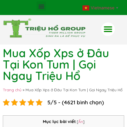
Vietnamese
▼
Mua Xốp Xps ở Đâu
Tại Kon Tum | Gọi
Ngay Triệu Hổ
Trang chủ
»
Mua Xốp Xps ở Đâu Tại Kon Tum | Gọi Ngay Triệu Hổ
5/5 - (4621 bình chọn)
Mục lục bài viết
[
Ẩn
]