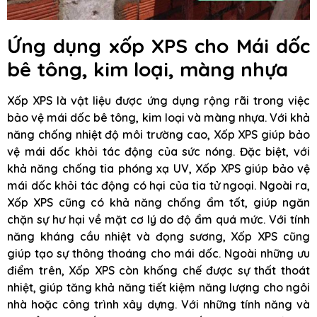
Ứng dụng xốp XPS cho Mái dốc
bê tông, kim loại, màng nhựa
Xốp XPS là vật liệu được ứng dụng rộng rãi trong việc
bảo vệ mái dốc bê tông, kim loại và màng nhựa. Với khả
năng chống nhiệt độ môi trường cao, Xốp XPS giúp bảo
vệ mái dốc khỏi tác động của sức nóng. Đặc biệt, với
khả năng chống tia phóng xạ UV, Xốp XPS giúp bảo vệ
mái dốc khỏi tác động có hại của tia tử ngoại. Ngoài ra,
Xốp XPS cũng có khả năng chống ẩm tốt, giúp ngăn
chặn sự hư hại về mặt cơ lý do độ ẩm quá mức. Với tính
năng kháng cầu nhiệt và đọng sương, Xốp XPS cũng
giúp tạo sự thông thoáng cho mái dốc. Ngoài những ưu
điểm trên, Xốp XPS còn khống chế được sự thất thoát
nhiệt, giúp tăng khả năng tiết kiệm năng lượng cho ngôi
nhà hoặc công trình xây dựng. Với những tính năng và