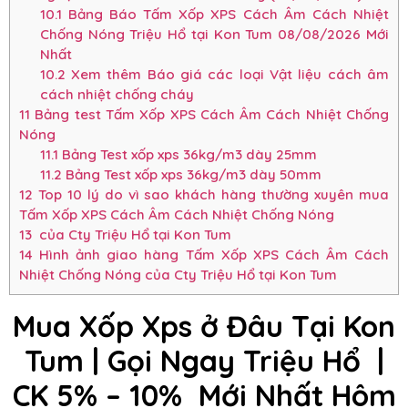
10.1
Bảng Báo Tấm Xốp XPS Cách Âm Cách Nhiệt
Chống Nóng Triệu Hổ tại Kon Tum 08/08/2026 Mới
Nhất
10.2
Xem thêm Báo giá các loại Vật liệu cách âm
cách nhiệt chống cháy
11
Bảng test Tấm Xốp XPS Cách Âm Cách Nhiệt Chống
Nóng
11.1
Bảng Test xốp xps 36kg/m3 dày 25mm
11.2
Bảng Test xốp xps 36kg/m3 dày 50mm
12
Top 10 lý do vì sao khách hàng thường xuyên mua
Tấm Xốp XPS Cách Âm Cách Nhiệt Chống Nóng
13
của Cty Triệu Hổ tại Kon Tum
14
Hình ảnh giao hàng Tấm Xốp XPS Cách Âm Cách
Nhiệt Chống Nóng của Cty Triệu Hổ tại Kon Tum
Mua Xốp Xps ở Đâu Tại Kon
Tum | Gọi Ngay Triệu Hổ |
CK 5% – 10%
Mới Nhất Hôm