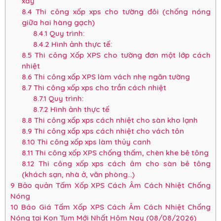
xây
8.4
Thi công xốp xps cho tường đôi (chống nóng
giữa hai hàng gạch)
8.4.1
Quy trình:
8.4.2
Hình ảnh thực tế:
8.5
Thi công Xốp XPS cho tường đơn một lớp cách
nhiệt
8.6
Thi công xốp XPS làm vách nhẹ ngăn tường
8.7
Thi công xốp xps cho trần cách nhiệt
8.7.1
Quy trình:
8.7.2
Hình ảnh thực tế
8.8
Thi công xốp xps cách nhiệt cho sàn kho lạnh
8.9
Thi công xốp xps cách nhiệt cho vách tôn
8.10
Thi công xốp xps làm thủy canh
8.11
Thi công xốp XPS chống thấm, chèn khe bê tông
8.12
Thi công xốp xps cách âm cho sàn bê tông
(khách sạn, nhà ở, văn phòng…)
9
Bảo quản Tấm Xốp XPS Cách Âm Cách Nhiệt Chống
Nóng
10
Báo Giá Tấm Xốp XPS Cách Âm Cách Nhiệt Chống
Nóng tại Kon Tum Mới Nhất Hôm Nay (08/08/2026)