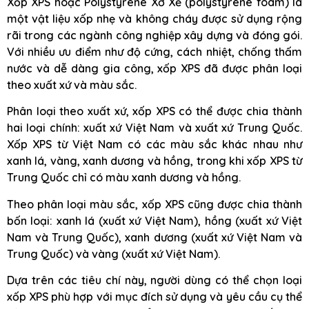
Xốp XPS hoặc Polystyrene Xớ Xề (polystyrene foam) là
một vật liệu xốp nhẹ và không cháy được sử dụng rộng
rãi trong các ngành công nghiệp xây dựng và đóng gói.
Với nhiều ưu điểm như độ cứng, cách nhiệt, chống thấm
nước và dễ dàng gia công, xốp XPS đã được phân loại
theo xuất xứ và màu sắc.
Phân loại theo xuất xứ, xốp XPS có thể được chia thành
hai loại chính: xuất xứ Việt Nam và xuất xứ Trung Quốc.
Xốp XPS từ Việt Nam có các màu sắc khác nhau như
xanh lá, vàng, xanh dương và hồng, trong khi xốp XPS từ
Trung Quốc chỉ có màu xanh dương và hồng.
Theo phân loại màu sắc, xốp XPS cũng được chia thành
bốn loại: xanh lá (xuất xứ Việt Nam), hồng (xuất xứ Việt
Nam và Trung Quốc), xanh dương (xuất xứ Việt Nam và
Trung Quốc) và vàng (xuất xứ Việt Nam).
Dựa trên các tiêu chí này, người dùng có thể chọn loại
xốp XPS phù hợp với mục đích sử dụng và yêu cầu cụ thể