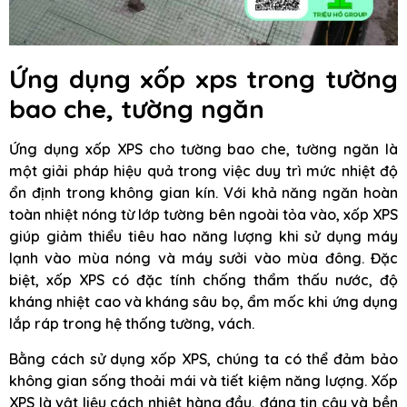
Ứng dụng xốp xps trong tường
bao che, tường ngăn
Ứng dụng xốp XPS cho tường bao che, tường ngăn là
một giải pháp hiệu quả trong việc duy trì mức nhiệt độ
ổn định trong không gian kín. Với khả năng ngăn hoàn
toàn nhiệt nóng từ lớp tường bên ngoài tỏa vào, xốp XPS
giúp giảm thiểu tiêu hao năng lượng khi sử dụng máy
lạnh vào mùa nóng và máy sưởi vào mùa đông. Đặc
biệt, xốp XPS có đặc tính chống thẩm thấu nước, độ
kháng nhiệt cao và kháng sâu bọ, ẩm mốc khi ứng dụng
lắp ráp trong hệ thống tường, vách.
Bằng cách sử dụng xốp XPS, chúng ta có thể đảm bảo
không gian sống thoải mái và tiết kiệm năng lượng. Xốp
XPS là vật liệu cách nhiệt hàng đầu, đáng tin cậy và bền