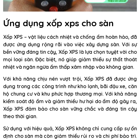
Ứng dụng xốp xps cho sàn
Xốp XPS – vật liệu cách nhiệt và chống ẩm hoàn hảo, đã
được ứng dụng rộng rãi vào việc xây dựng sàn. Với sự
bền vững đáng tin cậy, Xốp XPS là lựa chọn tuyệt vời cho
mọi loại sàn. Đặc biệt, nó giúp giảm thiểu sự thất thoát
nhiệt và ngăn ngừa ẩm thấp xâm nhập vào không gian.
Với khả năng chịu nén vượt trội, Xốp XPS đã được ứng
dụng trong các công trình như kho lạnh, bãi đậu xe, căn
hộ chung cư và khu phức hợp thương mại. Với khả năng
kiểm soát độ ẩm và giảm thiểu hư hại do ẩm độ gây ra,
Xốp XPS đảm bảo cho sàn vững chắc và đáng tin cậy
theo thời gian.
Sử dụng với hiệu quả, Xốp XPS không chỉ cung cấp sự ổn
định cho sàn mà còn giảm thiểu rủi ro và chi phí bảo trì.