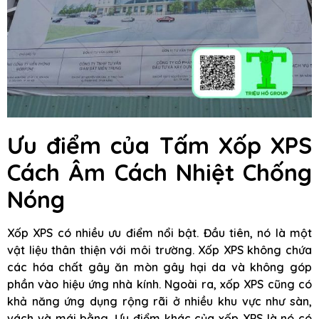
Ưu điểm của
Tấm Xốp XPS
Cách Âm Cách Nhiệt Chống
Nóng
Xốp XPS có nhiều ưu điểm nổi bật. Đầu tiên, nó là một
vật liệu thân thiện với môi trường. Xốp XPS không chứa
các hóa chất gây ăn mòn gây hại da và không góp
phần vào hiệu ứng nhà kính. Ngoài ra, xốp XPS cũng có
khả năng ứng dụng rộng rãi ở nhiều khu vực như sàn,
vách và mái bằng. Ưu điểm khác của xốp XPS là nó có