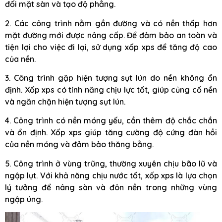
đối mặt sàn và tạo độ phẳng.
2. Các công trình nằm gần đường và có nền thấp hơn
mặt đường mới được nâng cấp. Để đảm bảo an toàn và
tiện lợi cho việc đi lại, sử dụng xốp xps để tăng độ cao
của nền.
3. Công trình gặp hiện tượng sụt lún do nền không ổn
định. Xốp xps có tính năng chịu lực tốt, giúp củng cố nền
và ngăn chặn hiện tượng sụt lún.
4. Công trình có nền móng yếu, cần thêm độ chắc chắn
và ổn định. Xốp xps giúp tăng cường độ cứng đàn hồi
của nền móng và đảm bảo thăng bằng.
5. Công trình ở vùng trũng, thường xuyên chịu bão lũ và
ngập lụt. Với khả năng chịu nước tốt, xốp xps là lựa chọn
lý tưởng để nâng sàn và đôn nền trong những vùng
ngập úng.