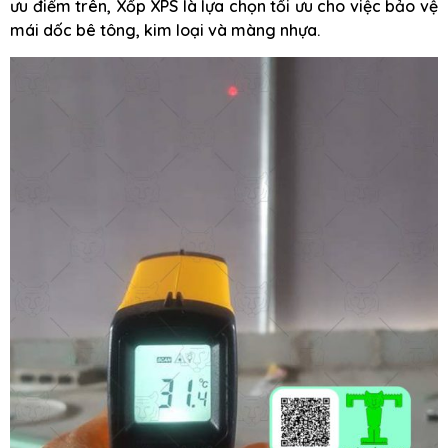
ưu điểm trên, Xốp XPS là lựa chọn tối ưu cho việc bảo vệ
mái dốc bê tông, kim loại và màng nhựa.