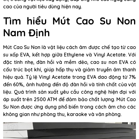
cao của người tiêu dùng hiện nay.
Tìm hiểu Mút Cao Su Non
Nam Định
Mút Cao Su Non là vật liệu cách âm được chế tạo từ cao
su xốp EVA, kết hợp giữa Ethylene và Vinyl Acetate. Với
đặc tính nhẹ, đàn hồi và mềm dẻo, cao su non EVA có
cấu trúc bọt khí, giúp hấp thụ và giảm truyền âm thanh
hiệu quả. Tỷ lệ Vinyl Acetate trong EVA dao động từ 7%
đến 60%, ảnh hưởng đến độ đàn hồi và tính chất của vật
liệu. Quá trình sản xuất yêu cầu công nghệ hiện đại với
áp suất trên 2500 ATM để đảm bảo chất lượng. Mút Cao
Su Non được ứng dụng phổ biến trong cách âm cho các
không gian như phòng thu, karaoke và văn phòng.