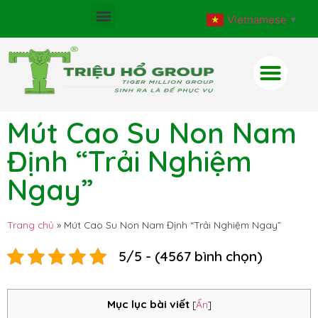
Vietnamese
▼
Mút Cao Su Non Nam
Định “Trải Nghiệm
Ngay”
Trang chủ
»
Mút Cao Su Non Nam Định “Trải Nghiệm Ngay”
5/5 - (4567 bình chọn)
Mục lục bài viết
[
Ẩn
]