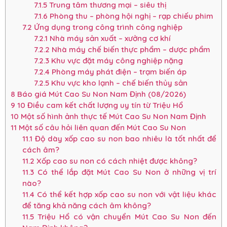
7.1.5
Trung tâm thương mại – siêu thị
7.1.6
Phòng thu – phòng hội nghị – rạp chiếu phim
7.2
Ứng dụng trong công trình công nghiệp
7.2.1
Nhà máy sản xuất – xưởng cơ khí
7.2.2
Nhà máy chế biến thực phẩm – dược phẩm
7.2.3
Khu vực đặt máy công nghiệp nặng
7.2.4
Phòng máy phát điện – trạm biến áp
7.2.5
Khu vực kho lạnh – chế biến thủy sản
8
Báo giá Mút Cao Su Non Nam Định (08/2026)
9
10 Điều cam kết chất lượng uy tín từ Triệu Hổ
10
Một số hình ảnh thực tế Mút Cao Su Non Nam Định
11
Một số câu hỏi liên quan đến Mút Cao Su Non
11.1
Độ dày xốp cao su non bao nhiêu là tốt nhất để
cách âm?
11.2
Xốp cao su non có cách nhiệt được không?
11.3
Có thể lắp đặt Mút Cao Su Non ở những vị trí
nào?
11.4
Có thể kết hợp xốp cao su non với vật liệu khác
để tăng khả năng cách âm không?
11.5
Triệu Hổ có vận chuyển Mút Cao Su Non đến