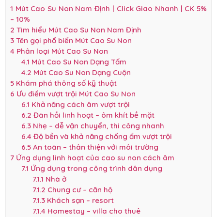
1
Mút Cao Su Non Nam Định | Click Giao Nhanh | CK 5%
– 10%
2
Tìm hiểu Mút Cao Su Non Nam Định
3
Tên gọi phổ biến Mút Cao Su Non
4
Phân loại Mút Cao Su Non
4.1
Mút Cao Su Non Dạng Tấm
4.2
Mút Cao Su Non Dạng Cuộn
5
Khám phá thông số kỹ thuật
6
Ưu điểm vượt trội Mút Cao Su Non
6.1
Khả năng cách âm vượt trội
6.2
Đàn hồi linh hoạt – ôm khít bề mặt
6.3
Nhẹ – dễ vận chuyển, thi công nhanh
6.4
Độ bền và khả năng chống ẩm vượt trội
6.5
An toàn – thân thiện với môi trường
7
Ứng dụng linh hoạt của cao su non cách âm
7.1
Ứng dụng trong công trình dân dụng
7.1.1
Nhà ở
7.1.2
Chung cư – căn hộ
7.1.3
Khách sạn – resort
7.1.4
Homestay – villa cho thuê