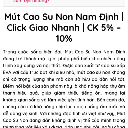
Nam Định không?
Mút Cao Su Non
Nam Định
|
Click Giao Nhanh
| CK 5% –
10%
Trong cuộc sống hiện đại, Mút Cao Su Non Nam Định
đang trở thành một giải pháp phổ biến cho nhiều công
trình xây dựng và nội thất. Được sản xuất từ cao su xốp
EVA với cấu trúc bọt khí siêu nhỏ, mút cao su non không
chỉ có trọng lượng nhẹ mà còn sở hữu độ đàn hồi tốt.
Điểm nổi bật của sản phẩm này là khả năng hấp thụ âm
thanh hiệu quả, giúp giảm thiểu tiếng ồn, mang lại
không gian sống và làm việc yên tĩnh hơn. Bên cạnh đó,
chúng còn có khả năng chịu lực cao, chống ẩm mốc và
dễ dàng vệ sinh. Với những đặc tính ưu việt như vậy, Mút
Cao Su Non đang dần khẳng định vị thế của mình trong
thị trường vật liệu xây dựng, đáp ứng nhu cầu ngày càng