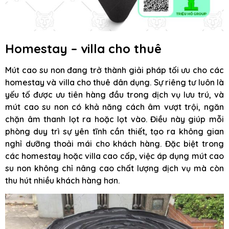
Homestay – villa cho thuê
Mút cao su non đang trở thành giải pháp tối ưu cho các
homestay và villa cho thuê dân dụng. Sự riêng tư luôn là
yếu tố được ưu tiên hàng đầu trong dịch vụ lưu trú, và
mút cao su non có khả năng cách âm vượt trội, ngăn
chặn âm thanh lọt ra hoặc lọt vào. Điều này giúp mỗi
phòng duy trì sự yên tĩnh cần thiết, tạo ra không gian
nghỉ dưỡng thoải mái cho khách hàng. Đặc biệt trong
các homestay hoặc villa cao cấp, việc áp dụng mút cao
su non không chỉ nâng cao chất lượng dịch vụ mà còn
thu hút nhiều khách hàng hơn.