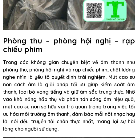
Phòng thu – phòng hội nghị – rạp
chiếu phim
Trong các không gian chuyên biệt về âm thanh như
phòng thu, phòng hội nghị và rạp chiếu phim, chất lượng
nghe nhìn là yếu tố quyết định trải nghiệm. Mút cao su
non cách âm là giải pháp tối ưu giúp kiểm soát âm
thanh, loại bỏ vọng tiếng và giữ âm sắc trung thực. Nhờ
vào khả năng hấp thụ và phân tán sóng âm hiệu quả,
mút cao su non sở hữu vai trò quan trọng trong việc tối
ưu hóa môi trường âm thanh, đảm bảo mỗi nốt nhạc hay
lời nói đều truyền tải chân thực nhất, mang lại sự hài
lòng cho người sử dụng.