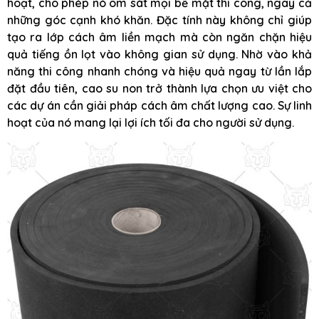
hoạt, cho phép nó ôm sát mọi bề mặt thi công, ngay cả
những góc cạnh khó khăn. Đặc tính này không chỉ giúp
tạo ra lớp cách âm liền mạch mà còn ngăn chặn hiệu
quả tiếng ồn lọt vào không gian sử dụng. Nhờ vào khả
năng thi công nhanh chóng và hiệu quả ngay từ lần lắp
đặt đầu tiên, cao su non trở thành lựa chọn ưu việt cho
các dự án cần giải pháp cách âm chất lượng cao. Sự linh
hoạt của nó mang lại lợi ích tối đa cho người sử dụng.