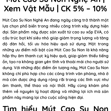
Xem Vật Mẫu
| CK 5% – 10%
Mút Cao Su Non Nghệ An đang ngày càng trở thành một
lựa chọn phổ biến trong nhiều công trình xây dựng hiện
đại. Sản phẩm này được sản xuất từ cao su xốp EVA, có
cấu trúc bọt khí siêu nhỏ giúp giảm trọng lượng và tăng
độ đàn hồi, tối ưu hóa hiệu quả sử dụng. Một trong
những ưu điểm nổi bật của Mút Cao Su Non là khả năng
hấp thụ âm thanh cực kỳ hiệu quả, giúp giảm thiểu tiếng
ồn, tạo ra không gian yên tĩnh và thoải mái cho người sử
dụng. Với những đặc điểm ấn tượng này, Mút Cao Su Non
không chỉ phù hợp cho các công trình văn phòng, nhà ở
mà còn được ứng dụng rộng rãi trong các lĩnh vực như
âm thanh, thể thao và nội thất. Hãy cùng khám phá
thêm về nguyên lý hoạt động và những lợi ích mà sản
phẩm này mang lại cho cuộc sống hiện đại.
Tìm hiểu Mút Cao Su Non