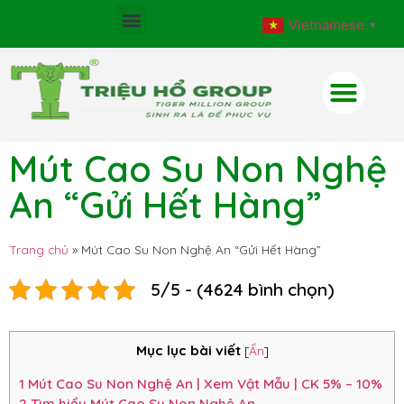
Vietnamese
▼
Mút Cao Su Non Nghệ
An “Gửi Hết Hàng”
Trang chủ
»
Mút Cao Su Non Nghệ An “Gửi Hết Hàng”
5/5 - (4624 bình chọn)
Mục lục bài viết
[
Ẩn
]
1
Mút Cao Su Non Nghệ An | Xem Vật Mẫu | CK 5% – 10%
2
Tìm hiểu Mút Cao Su Non Nghệ An