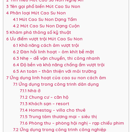
3
Tên gọi phổ biến Mút Cao Su Non
4
Phân loại Mút Cao Su Non
4.1
Mút Cao Su Non Dạng Tấm
4.2
Mút Cao Su Non Dạng Cuộn
5
Khám phá thông số kỹ thuật
6
Ưu điểm vượt trội Mút Cao Su Non
6.1
Khả năng cách âm vượt trội
6.2
Đàn hồi linh hoạt – ôm khít bề mặt
6.3
Nhẹ – dễ vận chuyển, thi công nhanh
6.4
Độ bền và khả năng chống ẩm vượt trội
6.5
An toàn – thân thiện với môi trường
7
Ứng dụng linh hoạt của cao su non cách âm
7.1
Ứng dụng trong công trình dân dụng
7.1.1
Nhà ở
7.1.2
Chung cư – căn hộ
7.1.3
Khách sạn – resort
7.1.4
Homestay – villa cho thuê
7.1.5
Trung tâm thương mại – siêu thị
7.1.6
Phòng thu – phòng hội nghị – rạp chiếu phim
7.2
Ứng dụng trong công trình công nghiệp