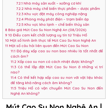
7.2.1
Nhà máy sản xuất – xưởng cơ khí
7.2.2
Nhà máy chế biến thực phẩm – dược phẩm
7.2.3
Khu vực đặt máy công nghiệp nặng
7.2.4
Phòng máy phát điện – trạm biến áp
7.2.5
Khu vực kho lạnh – chế biến thủy sản
8
Báo giá Mút Cao Su Non Nghệ An (08/2026)
9
10 Điều cam kết chất lượng uy tín từ Triệu Hổ
10
Một số hình ảnh thực tế Mút Cao Su Non Nghệ An
11
Một số câu hỏi liên quan đến Mút Cao Su Non
11.1
Độ dày xốp cao su non bao nhiêu là tốt nhất để
cách âm?
11.2
Xốp cao su non có cách nhiệt được không?
11.3
Có thể lắp đặt Mút Cao Su Non ở những vị trí
nào?
11.4
Có thể kết hợp xốp cao su non với vật liệu khác
để tăng khả năng cách âm không?
11.5
Triệu Hổ có vận chuyển Mút Cao Su Non đến
Nghệ An không?
Mút Cao Su Non
Nghệ An
|