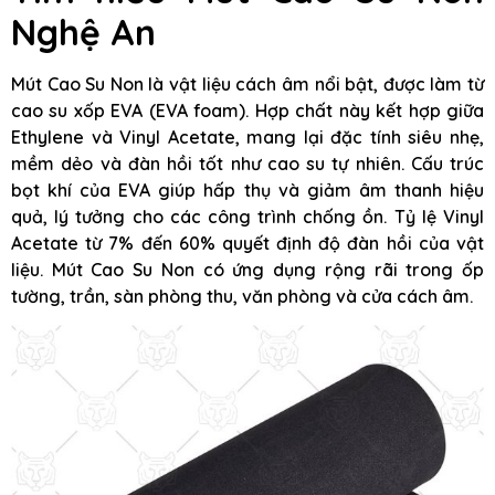
Nghệ An
Mút Cao Su Non là vật liệu cách âm nổi bật, được làm từ
cao su xốp EVA (EVA foam). Hợp chất này kết hợp giữa
Ethylene và Vinyl Acetate, mang lại đặc tính siêu nhẹ,
mềm dẻo và đàn hồi tốt như cao su tự nhiên. Cấu trúc
bọt khí của EVA giúp hấp thụ và giảm âm thanh hiệu
quả, lý tưởng cho các công trình chống ồn. Tỷ lệ Vinyl
Acetate từ 7% đến 60% quyết định độ đàn hồi của vật
liệu. Mút Cao Su Non có ứng dụng rộng rãi trong ốp
tường, trần, sàn phòng thu, văn phòng và cửa cách âm.