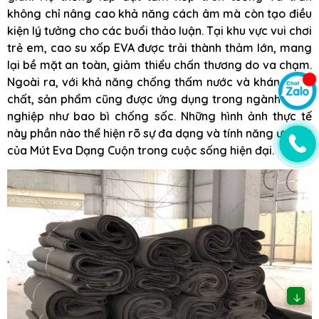
không chỉ nâng cao khả năng cách âm mà còn tạo điều
kiện lý tưởng cho các buổi thảo luận. Tại khu vực vui chơi
trẻ em, cao su xốp EVA được trải thành thảm lớn, mang
lại bề mặt an toàn, giảm thiểu chấn thương do va chạm.
Ngoài ra, với khả năng chống thấm nước và kháng hóa
chất, sản phẩm cũng được ứng dụng trong ngành công
nghiệp như bao bì chống sốc. Những hình ảnh thực tế
này phần nào thể hiện rõ sự đa dạng và tính năng ưu việt
của Mút Eva Dạng Cuộn trong cuộc sống hiện đại.
↓