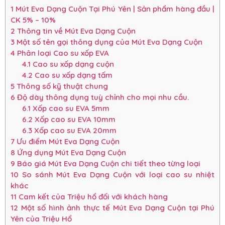
1
Mút Eva Dạng Cuộn Tại Phú Yên | Sản phẩm hàng đầu |
CK 5% – 10%
2
Thông tin về Mút Eva Dạng Cuộn
3
Một số tên gọi thông dụng của Mút Eva Dạng Cuộn
4
Phân loại Cao su xốp EVA
4.1
Cao su xốp dạng cuộn
4.2
Cao su xốp dạng tấm
5
Thông số kỹ thuật chung
6
Độ dày thông dụng tuỳ chỉnh cho mọi nhu cầu.
6.1
Xốp cao su EVA 5mm
6.2
Xốp cao su EVA 10mm
6.3
Xốp cao su EVA 20mm
7
Ưu điểm Mút Eva Dạng Cuộn
8
Ứng dụng Mút Eva Dạng Cuộn
9
Báo giá Mút Eva Dạng Cuộn chi tiết theo từng loại
10
So sánh Mút Eva Dạng Cuộn với loại cao su nhiệt
khác
11
Cam kết của Triệu hổ đối với khách hàng
12
Một số hình ảnh thực tế Mút Eva Dạng Cuộn tại Phú
Yên của Triệu Hổ