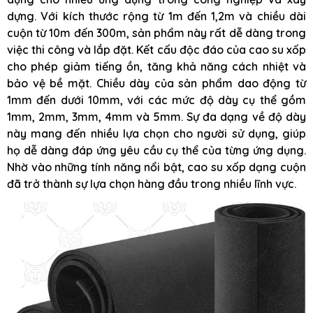
dựng. Với kích thước rộng từ 1m đến 1,2m và chiều dài
cuộn từ 10m đến 300m, sản phẩm này rất dễ dàng trong
việc thi công và lắp đặt. Kết cấu độc đáo của cao su xốp
cho phép giảm tiếng ồn, tăng khả năng cách nhiệt và
bảo vệ bề mặt. Chiều dày của sản phẩm dao động từ
1mm đến dưới 10mm, với các mức độ dày cụ thể gồm
1mm, 2mm, 3mm, 4mm và 5mm. Sự đa dạng về độ dày
này mang đến nhiều lựa chọn cho người sử dụng, giúp
họ dễ dàng đáp ứng yêu cầu cụ thể của từng ứng dụng.
Nhờ vào những tính năng nổi bật, cao su xốp dạng cuộn
đã trở thành sự lựa chọn hàng đầu trong nhiều lĩnh vực.