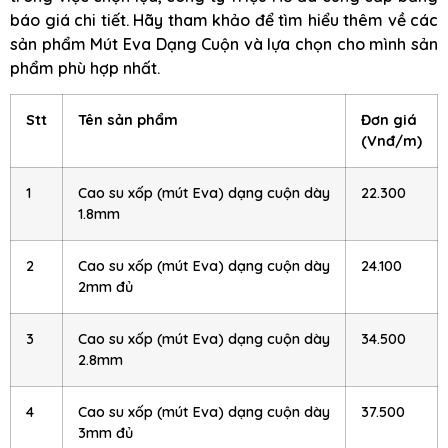
báo giá chi tiết. Hãy tham khảo để tìm hiểu thêm về các
sản phẩm Mút Eva Dạng Cuộn và lựa chọn cho mình sản
phẩm phù hợp nhất.
Stt
Tên sản phẩm
Đơn giá
(Vnđ/m)
1
Cao su xốp (mút Eva) dạng cuộn dày
22.300
1.8mm
2
Cao su xốp (mút Eva) dạng cuộn dày
24.100
2mm đủ
3
Cao su xốp (mút Eva) dạng cuộn dày
34.500
2.8mm
4
Cao su xốp (mút Eva) dạng cuộn dày
37.500
3mm đủ