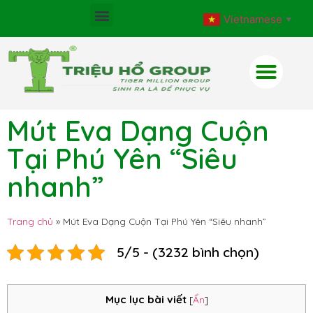
Vietnamese
▼
Mút Eva Dạng Cuộn
Tại Phú Yên “Siêu
nhanh”
Trang chủ
»
Mút Eva Dạng Cuộn Tại Phú Yên “Siêu nhanh”
5/5 - (3232 bình chọn)
Mục lục bài viết
[
Ẩn
]