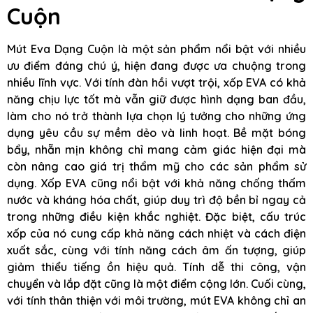
Cuộn
Mút Eva Dạng Cuộn là một sản phẩm nổi bật với nhiều
ưu điểm đáng chú ý, hiện đang được ưa chuộng trong
nhiều lĩnh vực. Với tính đàn hồi vượt trội, xốp EVA có khả
năng chịu lực tốt mà vẫn giữ được hình dạng ban đầu,
làm cho nó trở thành lựa chọn lý tưởng cho những ứng
dụng yêu cầu sự mềm dẻo và linh hoạt. Bề mặt bóng
bẩy, nhẵn mịn không chỉ mang cảm giác hiện đại mà
còn nâng cao giá trị thẩm mỹ cho các sản phẩm sử
dụng. Xốp EVA cũng nổi bật với khả năng chống thấm
nước và kháng hóa chất, giúp duy trì độ bền bỉ ngay cả
trong những điều kiện khắc nghiệt. Đặc biệt, cấu trúc
xốp của nó cung cấp khả năng cách nhiệt và cách điện
xuất sắc, cùng với tính năng cách âm ấn tượng, giúp
giảm thiểu tiếng ồn hiệu quả. Tính dễ thi công, vận
chuyển và lắp đặt cũng là một điểm cộng lớn. Cuối cùng,
với tính thân thiện với môi trường, mút EVA không chỉ an