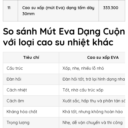
11
Cao su xốp (mút Eva) dạng tấm dày
333.300
30mm
So sánh Mút Eva Dạng Cuộn
với loại cao su nhiệt khác
Tiêu chí
Cao su xốp EVA
Cấu trúc
Xốp, nhẹ, nhiều lỗ nhỏ
Đàn hồi
Đàn hồi tốt, trở lại hình dạng nhan
Cách nhiệt
Tốt, nhờ cấu trúc xốp
Cách âm
Xuất sắc, hấp thụ và phân tán s
Kháng hóa chất
Khá tốt, nhưng không hoàn hảo
Trọng lượng
Nhẹ, dễ vận chuyển và thi công