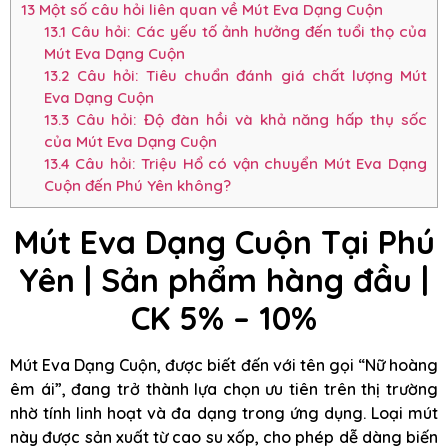
13
Một số câu hỏi liên quan về Mút Eva Dạng Cuộn
13.1
Câu hỏi: Các yếu tố ảnh hưởng đến tuổi thọ của
Mút Eva Dạng Cuộn
13.2
Câu hỏi: Tiêu chuẩn đánh giá chất lượng Mút
Eva Dạng Cuộn
13.3
Câu hỏi: Độ đàn hồi và khả năng hấp thụ sốc
của Mút Eva Dạng Cuộn
13.4
Câu hỏi: Triệu Hổ có vận chuyển Mút Eva Dạng
Cuộn đến Phú Yên không?
Mút Eva Dạng Cuộn Tại Phú
Yên
|
Sản phẩm hàng đầu |
CK 5% – 10%
Mút Eva Dạng Cuộn, được biết đến với tên gọi “Nữ hoàng
êm ái”, đang trở thành lựa chọn ưu tiên trên thị trường
nhờ tính linh hoạt và đa dạng trong ứng dụng. Loại mút
này được sản xuất từ cao su xốp, cho phép dễ dàng biến