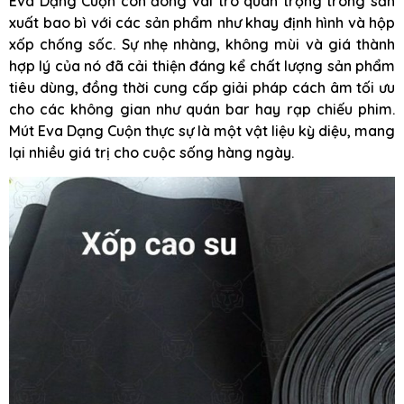
Eva Dạng Cuộn còn đóng vai trò quan trọng trong sản
xuất bao bì với các sản phẩm như khay định hình và hộp
xốp chống sốc. Sự nhẹ nhàng, không mùi và giá thành
hợp lý của nó đã cải thiện đáng kể chất lượng sản phẩm
tiêu dùng, đồng thời cung cấp giải pháp cách âm tối ưu
cho các không gian như quán bar hay rạp chiếu phim.
Mút Eva Dạng Cuộn thực sự là một vật liệu kỳ diệu, mang
lại nhiều giá trị cho cuộc sống hàng ngày.