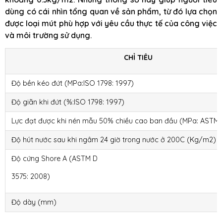
dùng có cái nhìn tổng quan về sản phẩm, từ đó lựa chọn
được loại mút phù hợp với yêu cầu thực tế của công việc
và môi trường sử dụng.
CHỈ TIÊU
Độ bền kéo đứt (MPa:ISO 1798: 1997)
Độ giãn khi đứt (%:ISO 1798: 1997)
Lực đạt được khi nén mẫu 50% chiều cao ban đầu (MPa: ASTM 
Độ hút nước sau khi ngâm 24 giờ trong nước ở 200C (Kg/m2)
Độ cứng Shore A (ASTM D
3575: 2008)
Độ dày (mm)