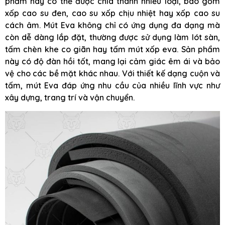
phẩm này có thể được chia thành nhiều loại, bao gồm
xốp cao su đen, cao su xốp chịu nhiệt hay xốp cao su
cách âm. Mút Eva không chỉ có ứng dụng đa dạng mà
còn dễ dàng lắp đặt, thường được sử dụng làm lót sàn,
tấm chèn khe co giãn hay tấm mút xốp eva. Sản phẩm
này có độ đàn hồi tốt, mang lại cảm giác êm ái và bảo
vệ cho các bề mặt khác nhau. Với thiết kế dạng cuộn và
tấm, mút Eva đáp ứng nhu cầu của nhiều lĩnh vực như
xây dựng, trang trí và vận chuyển.