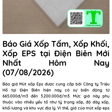
Báo Giá Xốp Tấm, Xốp Khối,
Xốp EPS
tại Điện Biên
Mới
Nhất Hôm Nay
(07/08/2026)
Báo giá Mút xốp Eps được cung cấp bởi Công ty Triệu
Hổ tại Điện Biên hiện nay có sự biến động từ
665.000đ/m3 đến 3.200.000đ/m3. Mức giá này phụ
thuộc vào nhiều yếu tố như tỷ trọng xốp, độ dày xốp,
khối lượng và khu vực địa lý. Vì thế, giá của mút xốp eps