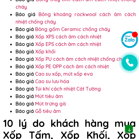
cháy
Báo giá
Bông khoáng rockwool cách âm cách
nhiệt chống cháy
Báo giá
Bông gốm Ceramic chống cháy
Báo giá
Xốp XPS cách âm cách nhiệt
Báo giá
Xốp EPS cách âm cách nhiệt
Báo giá
Xốp khối
Báo giá
Xốp PU cách âm cách nhiệt chống cháy
Báo giá
Xốp PE OPP cách âm cách nhiệt
Báo giá
Cao su xốp, mút xốp eva
Báo giá
Cao su lưu hóa
Báo giá
Túi khí cách nhiệt Cát Tường
Báo giá
Mút tiêu âm
Báo giá
Mút trừng gà
Báo giá
Gỗ tiêu âm
10 lý do khách hàng mua
↓
Xốp Tấm, Xốp Khối, Xốp