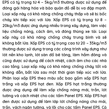
EPS có tỷ trọng từ 4 – 5kg/m3 thường được sử dụng để
đóng gói hàng hóa và bảo quản đồ dễ bị va đập mạnh.
Loại xốp này có khả năng chống cháy thấp và sẽ bị bốc
cháy khi tiếp xúc với lửa. Xốp EPS có tỷ trọng từ 8 –
20kg/m3 được ứng dụng nhiều trong xây dựng, làm việc
liệu chống nóng, cách âm, và đóng thùng xe tải. Loại
xốp này có khả năng chống cháy trung bình và sẽ
không bắt lửa. Xốp EPS có tỷ trọng cao từ 20 – 35kg/m3
thường được sử dụng trong các công trình xây dựng như
lót nền kho lạnh, lót sàn đổ bê tông, làm hầm đông và
cũng được sử dụng để cách nhiệt, cách âm cho các nhà
cao tầng. Loại xốp này có khả năng chống cháy tốt và
không dẫn, bắt lửa sau một thời gian tiếp xúc với lửa.
Phân loại xốp EPS theo màu sắc bao gồm xốp EPS hạt
trắng và xốp EPS hạt đen. Xốp EPS hạt trắng thường
được ứng dụng để làm xốp chống nóng mái, trần, lót
tường và cách nhiệt cho các tấm Panel EPS. Xốp EPS hạt
đen được sử dụng để làm lớp lót chống nóng cho mái,
trần, vách ngăn tường, và lõi cho các tấm Panel EPS. Cả