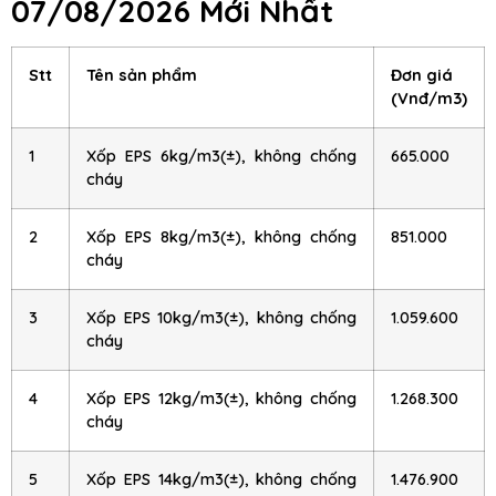
07/08/2026 Mới Nhất
Stt
Tên sản phẩm
Đơn giá
(Vnđ/m3)
1
Xốp EPS 6kg/m3(±), không chống
665.000
cháy
2
Xốp EPS 8kg/m3(±), không chống
851.000
cháy
3
Xốp EPS 10kg/m3(±), không chống
1.059.600
cháy
4
Xốp EPS 12kg/m3(±), không chống
1.268.300
cháy
5
Xốp EPS 14kg/m3(±), không chống
1.476.900