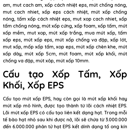
am, mut cach am, xốp cách nhiệt eps, mút chống nóng,
mut cach nhiet, xốp eps cách nhiệt, mút xốp chống
nóng, tấm xốp cách nhiệt eps, mut xop cach nhiet, xốp
tấm chống nóng, mút xốp cứng, xốp foam, xốp tấm, mút
xốp mềm, mut xop, mút xốp trắng, mua mút xốp, tấm
xốp eps, mút xốp eps, mút xốp chống va đập, xốp lót,
mut xốp, mốp xốp tấm, xop eps, mút xốp chèn khe, mút
xốp dày, mút xốp 5cm, mút foam, mút xốp khối, mút
chống va đập, mút xôp, mút xốp 10mm.
Cấu tạo Xốp Tấm, Xốp
Khối, Xốp EPS
Cấu tạo mút xốp EPS, hay còn gọi là mút xốp khối hay
mút xốp mô hình, được tạo thành từ lõi cách nhiệt EPS.
Lõi mút xốp EPS có cấu tạo liên kết dạng hạt. Trong mỗi
tế bào hạt nhỏ sau khi được nở, lõi sẽ chứa từ 3.000.000
đến 6.000.000 phân tử hạt EPS kết dính dạng tổ ong kín