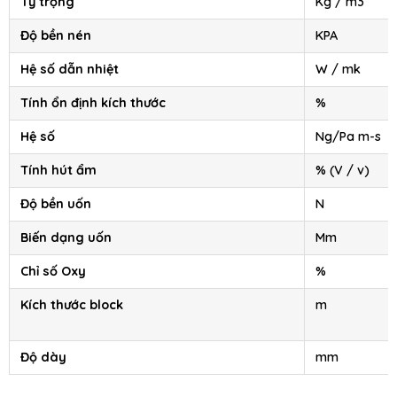
Tỷ trọng
Kg / m3
Độ bền nén
KPA
Hệ số dẫn nhiệt
W / mk
Tính ổn định kích thước
%
Hệ số
Ng/Pa m-s
Tính hút ẩm
% (V / v)
Độ bền uốn
N
Biến dạng uốn
Mm
Chỉ số Oxy
%
Kích thước block
m
Độ dày
mm