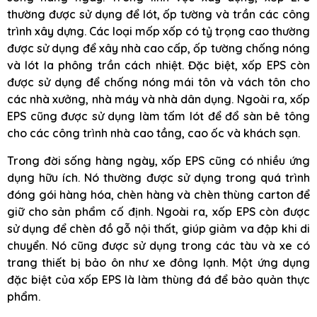
thường được sử dụng để lót, ốp tường và trần các công
trình xây dựng. Các loại mốp xốp có tỷ trọng cao thường
được sử dụng để xây nhà cao cấp, ốp tường chống nóng
và lót la phông trần cách nhiệt. Đặc biệt, xốp EPS còn
được sử dụng để chống nóng mái tôn và vách tôn cho
các nhà xưởng, nhà máy và nhà dân dụng. Ngoài ra, xốp
EPS cũng được sử dụng làm tấm lót để đổ sàn bê tông
cho các công trình nhà cao tầng, cao ốc và khách sạn.
Trong đời sống hàng ngày, xốp EPS cũng có nhiều ứng
dụng hữu ích. Nó thường được sử dụng trong quá trình
đóng gói hàng hóa, chèn hàng và chèn thùng carton để
giữ cho sản phẩm cố định. Ngoài ra, xốp EPS còn được
sử dụng để chèn đồ gỗ nội thất, giúp giảm va đập khi di
chuyển. Nó cũng được sử dụng trong các tàu và xe có
trang thiết bị bảo ôn như xe đông lạnh. Một ứng dụng
đặc biệt của xốp EPS là làm thùng đá để bảo quản thực
phẩm.