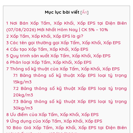
Mục lục bài viết
[
Ẩn
]
1
Nơi Bán Xốp Tấm, Xốp Khối, Xốp EPS tại Điện Biên
(07/08/2026) Mới Nhất Hôm Nay | CK 5% – 10%
2
Xốp Tấm, Xốp Khối, Xốp EPS là gì?
3
Các tên gọi thường gọi Xốp Tấm, Xốp Khối, Xốp EPS
4
Cấu tạo Xốp Tấm, Xốp Khối, Xốp EPS
5
Quy trình sản xuất Xốp Tấm, Xốp Khối, Xốp EPS
6
Phân loại Xốp Tấm, Xốp Khối, Xốp EPS
7
Thông số kỹ thuật của Xốp Tấm, Xốp Khối, Xốp EPS
7.1
Bảng thông số kỹ thuật Xốp EPS loại tỷ trọng
15kg/m3
7.2
Bảng thông số kỹ thuật Xốp EPS loại tỷ trọng
20kg/m3
7.3
Bảng thông số kỹ thuật Xốp EPS loại tỷ trọng
30kg/m3
8
Ưu điểm của Xốp Tấm, Xốp Khối, Xốp EPS
9
Ứng dụng của Xốp Tấm, Xốp Khối, Xốp EPS
10
Báo Giá Xốp Tấm, Xốp Khối, Xốp EPS tại Điện Biên