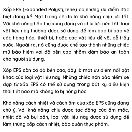
Xốp EPS (Expanded Polystyrene) có những ưu điểm đặc
biệt đáng kể. Một trong số đó là khả năng chịu lực tốt.
Với khả năng hấp thụ xung động và chịu lực nén tốt, loại
vật liệu này thường được sử dụng để làm bao bì bảo vệ
các hàng hóa, thiết bị, hoặc các vật liệu dễ vỡ, dễ trầy
xước. Ngoài ra, nó cũng được chế tạo thành những chiếc
mũ bảo hiểm với độ bền cao nhằm đảm bảo an toàn
cho người sử dụng.
Xốp EPS còn có độ bền cao, đây là một ưu điểm nổi bật
khác của loại vật liệu này. Những chiếc nón bảo hiểm xe
đạp từ xốp EPS có thể sử dụng trong bất kỳ điều kiện
thời tiết nào mà không lo bị hỏng hóc.
Khả năng cách nhiệt và cách âm của xốp EPS cũng đáng
chú ý. Với khả năng chịu được tác động của ẩm mốc,
nhiệt độ và bụi bẩn, loại vật liệu này được sử dụng để
làm thùng xốp cách nhiệt, bảo quản thực phẩm.