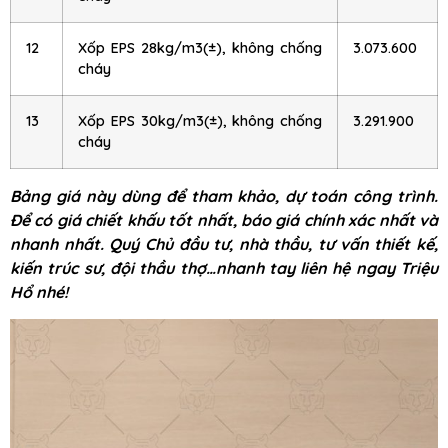
12
Xốp EPS 28kg/m3(±), không chống
3.073.600
cháy
13
Xốp EPS 30kg/m3(±), không chống
3.291.900
cháy
Bảng giá này dùng để tham khảo, dự toán công trình.
Để có giá chiết khấu tốt nhất, báo giá chính xác nhất và
nhanh nhất. Quý Chủ đầu tư, nhà thầu, tư vấn thiết kế,
kiến trúc sư, đội thầu thợ…nhanh tay liên hệ ngay Triệu
Hổ nhé!