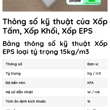
Thông số kỹ thuật của Xốp
Tấm, Xốp Khối, Xốp EPS
Bảng thông số kỹ thuật Xốp
EPS loại tỷ trọng 15kg/m3
Thông số
Đơn vị
Tỷ trọng
Kg / m3
Độ bền nén
KPA
Hệ số dẫn nhiệt
W / mk
Tính ổn định kích thước
%