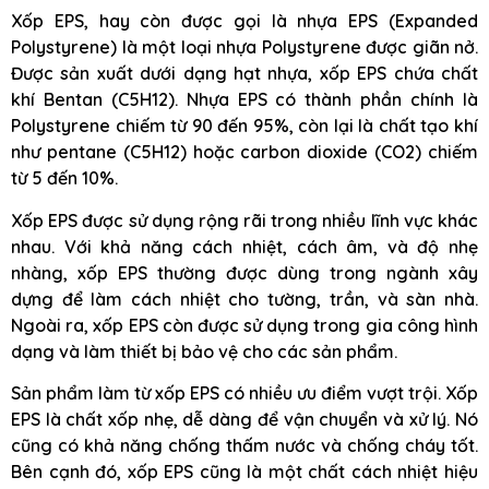
Xốp EPS, hay còn được gọi là nhựa EPS (Expanded
Polystyrene) là một loại nhựa Polystyrene được giãn nở.
Được sản xuất dưới dạng hạt nhựa, xốp EPS chứa chất
khí Bentan (C5H12). Nhựa EPS có thành phần chính là
Polystyrene chiếm từ 90 đến 95%, còn lại là chất tạo khí
như pentane (C5H12) hoặc carbon dioxide (CO2) chiếm
từ 5 đến 10%.
Xốp EPS được sử dụng rộng rãi trong nhiều lĩnh vực khác
nhau. Với khả năng cách nhiệt, cách âm, và độ nhẹ
nhàng, xốp EPS thường được dùng trong ngành xây
dựng để làm cách nhiệt cho tường, trần, và sàn nhà.
Ngoài ra, xốp EPS còn được sử dụng trong gia công hình
dạng và làm thiết bị bảo vệ cho các sản phẩm.
Sản phẩm làm từ xốp EPS có nhiều ưu điểm vượt trội. Xốp
EPS là chất xốp nhẹ, dễ dàng để vận chuyển và xử lý. Nó
cũng có khả năng chống thấm nước và chống cháy tốt.
Bên cạnh đó, xốp EPS cũng là một chất cách nhiệt hiệu