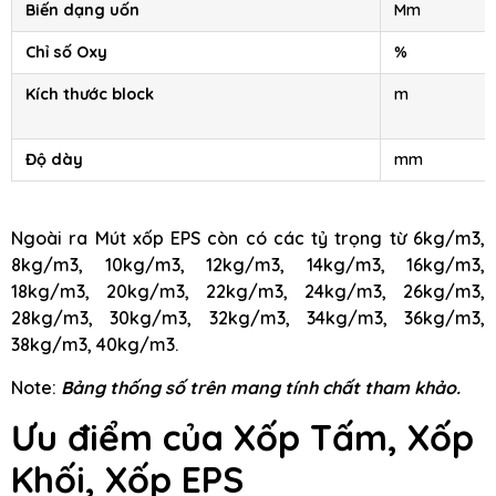
Biến dạng uốn
Mm
Chỉ số Oxy
%
Kích thước block
m
Độ dày
mm
Ngoài ra Mút xốp EPS còn có các tỷ trọng từ 6kg/m3,
8kg/m3, 10kg/m3, 12kg/m3, 14kg/m3, 16kg/m3,
18kg/m3, 20kg/m3, 22kg/m3, 24kg/m3, 26kg/m3,
28kg/m3, 30kg/m3, 32kg/m3, 34kg/m3, 36kg/m3,
38kg/m3, 40kg/m3.
Note:
Bảng thống số trên mang tính chất tham khảo.
Ưu điểm của Xốp Tấm, Xốp
Khối, Xốp EPS