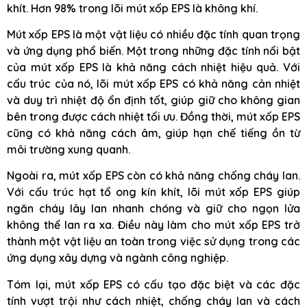
khít. Hơn 98% trong lõi mút xốp EPS là không khí.
Mút xốp EPS là một vật liệu có nhiều đặc tính quan trọng
và ứng dụng phổ biến. Một trong những đặc tính nổi bật
của mút xốp EPS là khả năng cách nhiệt hiệu quả. Với
cấu trúc của nó, lõi mút xốp EPS có khả năng cản nhiệt
và duy trì nhiệt độ ổn định tốt, giúp giữ cho không gian
bên trong được cách nhiệt tối ưu. Đồng thời, mút xốp EPS
cũng có khả năng cách âm, giúp hạn chế tiếng ồn từ
môi trường xung quanh.
Ngoài ra, mút xốp EPS còn có khả năng chống cháy lan.
Với cấu trúc hạt tổ ong kín khít, lõi mút xốp EPS giúp
ngăn cháy lây lan nhanh chóng và giữ cho ngọn lửa
không thể lan ra xa. Điều này làm cho mút xốp EPS trở
thành một vật liệu an toàn trong việc sử dụng trong các
ứng dụng xây dựng và ngành công nghiệp.
Tóm lại, mút xốp EPS có cấu tạo đặc biệt và các đặc
tính vượt trội như cách nhiệt, chống cháy lan và cách