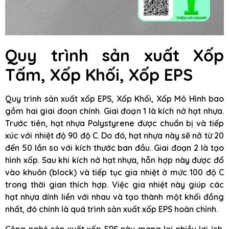
Quy trình sản xuất Xốp
Tấm, Xốp Khối, Xốp EPS
Quy trình sản xuất xốp EPS, Xốp Khối, Xốp Mô Hình bao
gồm hai giai đoạn chính. Giai đoạn 1 là kích nở hạt nhựa.
Trước tiên, hạt nhựa Polystyrene được chuẩn bị và tiếp
xúc với nhiệt độ 90 độ C. Do đó, hạt nhựa này sẽ nở từ 20
đến 50 lần so với kích thước ban đầu. Giai đoạn 2 là tạo
hình xốp. Sau khi kích nở hạt nhựa, hỗn hợp này được đổ
vào khuôn (block) và tiếp tục gia nhiệt ở mức 100 độ C
trong thời gian thích hợp. Việc gia nhiệt này giúp các
hạt nhựa dính liền với nhau và tạo thành một khối đồng
nhất, đó chính là quá trình sản xuất xốp EPS hoàn chỉnh.
Công nghệ sản xuất xốp EPS này mang lại nhiều lợi ích.