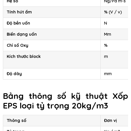
Hệ số
Ng/Pa m-s
Tính hút ẩm
% (V / v)
Độ bền uốn
N
Biến dạng uốn
Mm
Chỉ số Oxy
%
Kích thước block
m
Độ dày
mm
Bảng thông số kỹ thuật
Xốp
EPS
loại tỷ trọng 20kg/m3
Thông số
Đơn vị